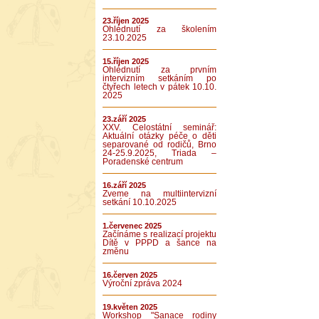
23.říjen 2025
Ohlédnutí za školením
23.10.2025
15.říjen 2025
Ohlédnutí za prvním
intervizním setkáním po
čtyřech letech v pátek 10.10.
2025
23.září 2025
XXV. Celostátní seminář:
Aktuální otázky péče o děti
separované od rodičů, Brno
24-25.9.2025, Triada –
Poradenské centrum
16.září 2025
Zveme na multiintervizní
setkání 10.10.2025
1.červenec 2025
Začínáme s realizací projektu
Dítě v PPPD a šance na
změnu
16.červen 2025
Výroční zpráva 2024
19.květen 2025
Workshop "Sanace rodiny