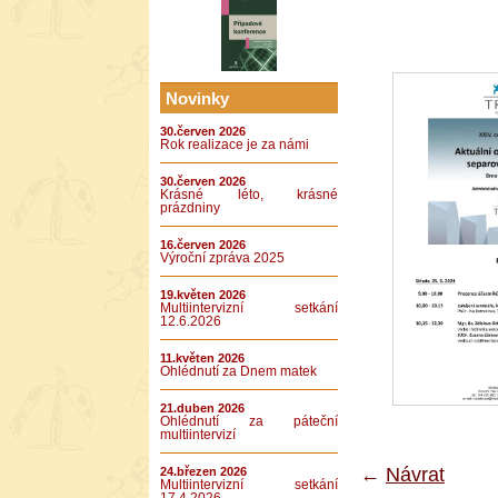
Novinky
30.červen 2026
Rok realizace je za námi
30.červen 2026
Krásné léto, krásné
prázdniny
16.červen 2026
Výroční zpráva 2025
19.květen 2026
Multiintervizní setkání
12.6.2026
11.květen 2026
Ohlédnutí za Dnem matek
21.duben 2026
Ohlédnutí za páteční
multiintervizí
←
Návrat
24.březen 2026
Multiintervizní setkání