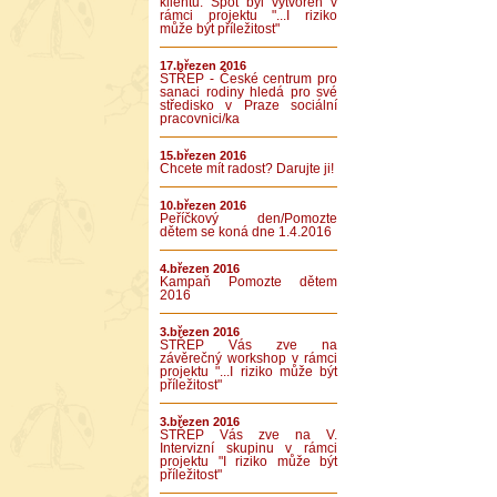
klientů. Spot byl vytvořen v
rámci projektu "...I riziko
může být příležitost"
17.březen 2016
STŘEP - České centrum pro
sanaci rodiny hledá pro své
středisko v Praze sociální
pracovnici/ka
15.březen 2016
Chcete mít radost? Darujte ji!
10.březen 2016
Peříčkový den/Pomozte
dětem se koná dne 1.4.2016
4.březen 2016
Kampaň Pomozte dětem
2016
3.březen 2016
STŘEP Vás zve na
závěrečný workshop v rámci
projektu "...I riziko může být
příležitost"
3.březen 2016
STŘEP Vás zve na V.
Intervizní skupinu v rámci
projektu "I riziko může být
příležitost"