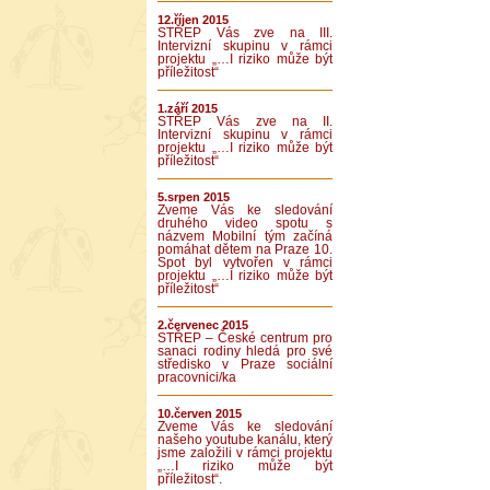
12.říjen 2015
STŘEP Vás zve na III.
Intervizní skupinu v rámci
projektu „…I riziko může být
příležitost“
1.září 2015
STŘEP Vás zve na II.
Intervizní skupinu v rámci
projektu „…I riziko může být
příležitost“
5.srpen 2015
Zveme Vás ke sledování
druhého video spotu s
názvem Mobilní tým začíná
pomáhat dětem na Praze 10.
Spot byl vytvořen v rámci
projektu „…I riziko může být
příležitost“
2.červenec 2015
STŘEP – České centrum pro
sanaci rodiny hledá pro své
středisko v Praze sociální
pracovnici/ka
10.červen 2015
Zveme Vás ke sledování
našeho youtube kanálu, který
jsme založili v rámci projektu
„…I riziko může být
příležitost“.