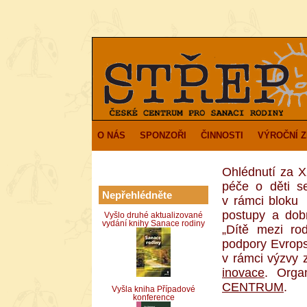
O NÁS
SPONZOŘI
ČINNOSTI
VÝROČNÍ 
Ohlédnutí za X
péče o děti s
Nepřehlédněte
v rámci bloku 
postupy a dobr
Vyšlo druhé aktualizované
vydání knihy Sanace rodiny
„Dítě mezi rod
podpory Evrops
v rámci výzvy 
inovace
. Orga
CENTRUM
.
Vyšla kniha Případové
konference