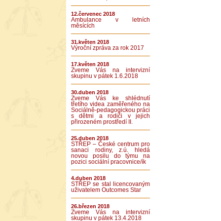
12.červenec 2018
Ambulance v letních
měsících
31.květen 2018
Výroční zpráva za rok 2017
17.květen 2018
Zveme Vás na intervizní
skupinu v pátek 1.6.2018
30.duben 2018
Zveme Vás ke shlédnutí
třetího videa zaměřeného na
Sociálně-pedagogickou práci
s dětmi a rodiči v jejich
přirozeném prostředí II.
25.duben 2018
STŘEP – České centrum pro
sanaci rodiny, z.ú. hledá
novou posilu do týmu na
pozici sociální pracovnice/ík
4.duben 2018
STŘEP se stal licencovaným
uživatelem Outcomes Star
26.březen 2018
Zveme Vás na intervizní
skupinu v pátek 13.4.2018