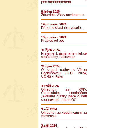
pod drobnohledem"
8.leden 2025
Zdravíme Vás v novém roce
19.prosinec 2024
Přejeme šťastné a veselé...
16.prosinec 2024
Krabice od bot
31.říjen 2024
Přejeme krásné a jen lehce
strašidelný Halloween
21.říjen 2024
O sanaci rodiny s Věrou
Bechyňovou 25.11. 2024,
CČHS v Písku
30.září 2024
Ohlédnutí za XXIV.
Celostátním seminářem
„Aktuální otázky péče o děti
separované od rodičů“
3.září 2024
Ohlédnutí za vzděláváním na
Slovensku
3.září 2024