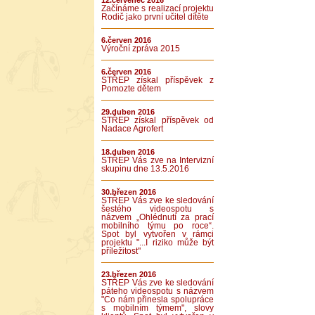
12.červenec 2016
Začínáme s realizací projektu
Rodič jako první učitel dítěte
6.červen 2016
Výroční zpráva 2015
6.červen 2016
STŘEP získal příspěvek z
Pomozte dětem
29.duben 2016
STŘEP získal příspěvek od
Nadace Agrofert
18.duben 2016
STŘEP Vás zve na Intervizní
skupinu dne 13.5.2016
30.březen 2016
STŘEP Vás zve ke sledování
šestého videospotu s
názvem „Ohlédnutí za prací
mobilního týmu po roce“.
Spot byl vytvořen v rámci
projektu "...I riziko může být
příležitost"
23.březen 2016
STŘEP Vás zve ke sledování
páteho videospotu s názvem
"Co nám přinesla spolupráce
s mobilním týmem", slovy