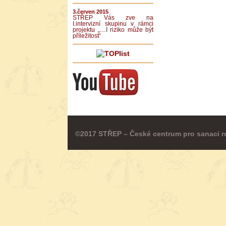
3.červen 2015
STŘEP Vás zve na
I.intervizní skupinu v rámci
projektu „…I riziko může být
příležitost“
©2017 STŘEP – České centrum pro sanaci r