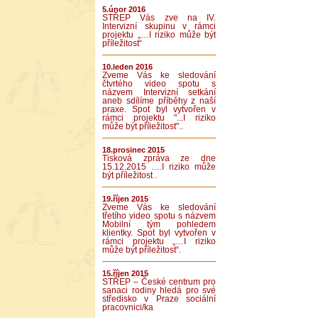
5.únor 2016
STŘEP Vás zve na IV.
Intervizní skupinu v rámci
projektu „…I riziko může být
příležitost“
10.leden 2016
Zveme Vás ke sledování
čtvrtého video spotu s
názvem Intervizní setkání
aneb sdílíme příběhy z naší
praxe. Spot byl vytvořen v
rámci projektu "...I riziko
může být příležitost"..
18.prosinec 2015
Tisková zpráva ze dne
15.12.2015 ….I riziko může
být příležitost .
19.říjen 2015
Zveme Vás ke sledování
třetího video spotu s názvem
Mobilní tým pohledem
klientky. Spot byl vytvořen v
rámci projektu „…I riziko
může být příležitost“.
15.říjen 2015
STŘEP – České centrum pro
sanaci rodiny hledá pro své
středisko v Praze sociální
pracovnici/ka