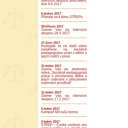
Intervizní skupinu před létem,
dne 9.6.2017
6.duben 2017
Připojte se k týmu STŘEPu
28.březen 2017
Zveme Vás na intervizní
skupinu 28.4 2017
27.únor 2017
Podívejte se na další video
zaměřené na sociálně
pedagogickou práci s dětmi a
jejich rodiči v praxi
31.leden 2017
Zveme Vás ke sledování
videa „Sociálně-pedagogická
práce s ohroženými dětmi a
jejich rodinami v přirozeném
rodinném prostředí“
31.leden 2017
Zveme Vás na intervizní
skupinu 17.2.2017
5.leden 2017
Kampaň Mít svůj domov
2.leden 2017
STŘEP - České centrum pro