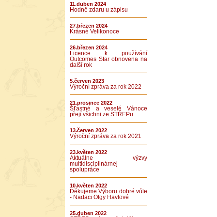
11.duben 2024
Hodně zdaru u zápisu
27.březen 2024
Krásné Velikonoce
26.březen 2024
Licence k používání
Outcomes Star obnovena na
další rok
5.červen 2023
Výroční zpráva za rok 2022
21.prosinec 2022
Šťastné a veselé Vánoce
přejí všichni ze STŘEPu
13.červen 2022
Výroční zpráva za rok 2021
23.květen 2022
Aktuálne výzvy
multidisciplinárnej
spolupráce
10.květen 2022
Děkujeme Výboru dobré vůle
- Nadaci Olgy Havlové
25.duben 2022