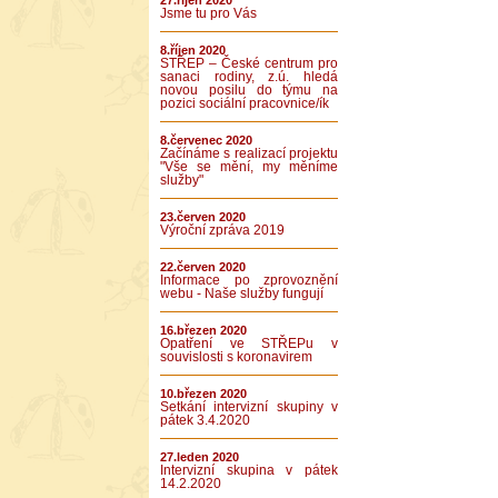
27.říjen 2020
Jsme tu pro Vás
8.říjen 2020
STŘEP – České centrum pro
sanaci rodiny, z.ú. hledá
novou posilu do týmu na
pozici sociální pracovnice/ík
8.červenec 2020
Začínáme s realizací projektu
"Vše se mění, my měníme
služby"
23.červen 2020
Výroční zpráva 2019
22.červen 2020
Informace po zprovoznění
webu - Naše služby fungují
16.březen 2020
Opatření ve STŘEPu v
souvislosti s koronavirem
10.březen 2020
Setkání intervizní skupiny v
pátek 3.4.2020
27.leden 2020
Intervizní skupina v pátek
14.2.2020