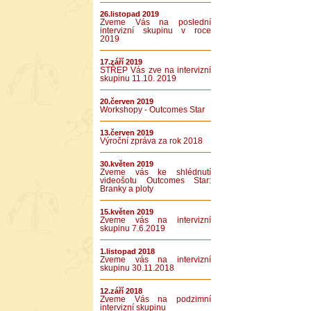
26.listopad 2019
Zveme Vás na poslední
intervizní skupinu v roce
2019
17.září 2019
STŘEP Vás zve na intervizní
skupinu 11.10. 2019
20.červen 2019
Workshopy - Outcomes Star
13.červen 2019
Výroční zpráva za rok 2018
30.květen 2019
Zveme vás ke shlédnutí
videošotu Outcomes Star:
Branky a ploty
15.květen 2019
Zveme vás na intervizní
skupinu 7.6.2019
1.listopad 2018
Zveme vás na intervizní
skupinu 30.11.2018
12.září 2018
Zveme Vás na podzimní
intervizní skupinu