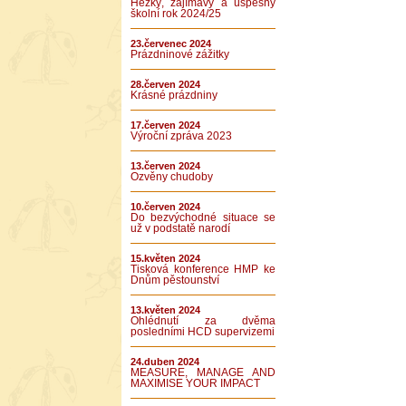
Hezký, zajímavý a úspěšný
školní rok 2024/25
23.červenec 2024
Prázdninové zážitky
28.červen 2024
Krásné prázdniny
17.červen 2024
Výroční zpráva 2023
13.červen 2024
Ozvěny chudoby
10.červen 2024
Do bezvýchodné situace se
už v podstatě narodí
15.květen 2024
Tisková konference HMP ke
Dnům pěstounství
13.květen 2024
Ohlédnutí za dvěma
posledními HCD supervizemi
24.duben 2024
MEASURE, MANAGE AND
MAXIMISE YOUR IMPACT