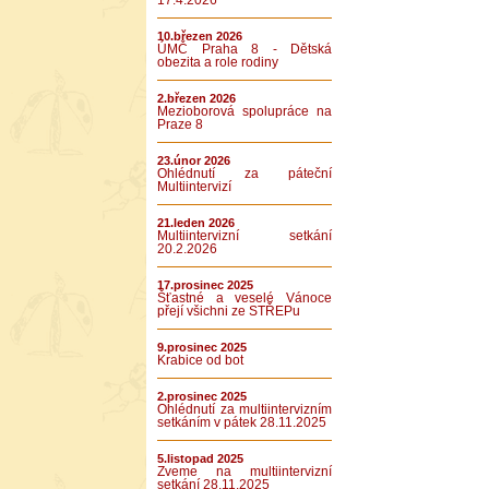
17.4.2026
10.březen 2026
ÚMČ Praha 8 - Dětská
obezita a role rodiny
2.březen 2026
Mezioborová spolupráce na
Praze 8
23.únor 2026
Ohlédnutí za páteční
Multiintervizí
21.leden 2026
Multiintervizní setkání
20.2.2026
17.prosinec 2025
Šťastné a veselé Vánoce
přejí všichni ze STŘEPu
9.prosinec 2025
Krabice od bot
2.prosinec 2025
Ohlédnutí za multiintervizním
setkáním v pátek 28.11.2025
5.listopad 2025
Zveme na multiintervizní
setkání 28.11.2025