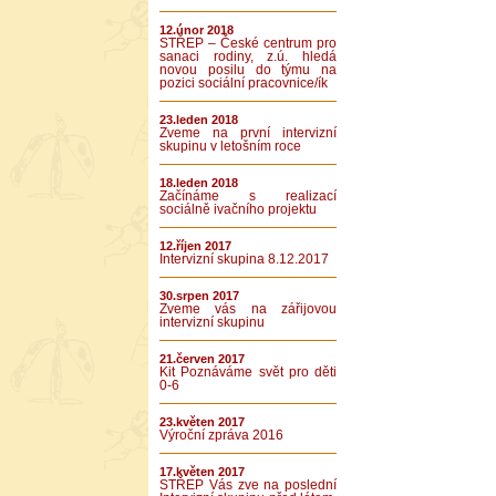
12.únor 2018
STŘEP – České centrum pro
sanaci rodiny, z.ú. hledá
novou posilu do týmu na
pozici sociální pracovnice/ík
23.leden 2018
Zveme na první intervizní
skupinu v letošním roce
18.leden 2018
Začínáme s realizací
sociálně ivačního projektu
12.říjen 2017
Intervizní skupina 8.12.2017
30.srpen 2017
Zveme vás na zářijovou
intervizní skupinu
21.červen 2017
Kit Poznáváme svět pro děti
0-6
23.květen 2017
Výroční zpráva 2016
17.květen 2017
STŘEP Vás zve na poslední