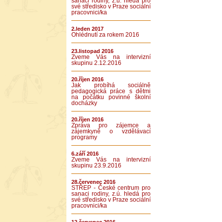
sanaci rodiny, z.ú. hledá pro
své středisko v Praze sociální
pracovnici/ka
2.leden 2017
Ohlédnutí za rokem 2016
23.listopad 2016
Zveme Vás na intervizní
skupinu 2.12.2016
20.říjen 2016
Jak probíhá sociálně
pedagogická práce s dětmi
na počátku povinné školní
docházky
20.říjen 2016
Zpráva pro zájemce a
zájemkyně o vzdělávací
programy
6.září 2016
Zveme Vás na intervizní
skupinu 23.9.2016
28.červenec 2016
STŘEP - České centrum pro
sanaci rodiny, z.ú. hledá pro
své středisko v Praze sociální
pracovnici/ka