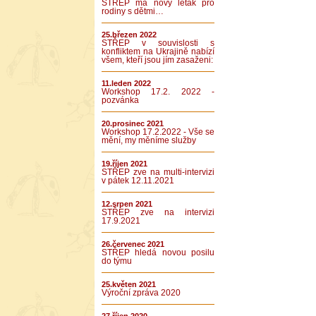
STŘEP má nový leták pro
rodiny s dětmi…
25.březen 2022
STŘEP v souvislosti s
konfliktem na Ukrajině nabízí
všem, kteří jsou jím zasaženi:
11.leden 2022
Workshop 17.2. 2022 -
pozvánka
20.prosinec 2021
Workshop 17.2.2022 - Vše se
mění, my měníme služby
19.říjen 2021
STŘEP zve na multi-intervizi
v pátek 12.11.2021
12.srpen 2021
STŘEP zve na intervizi
17.9.2021
26.červenec 2021
STŘEP hledá novou posilu
do týmu
25.květen 2021
Výroční zpráva 2020