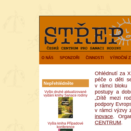
O NÁS
SPONZOŘI
ČINNOSTI
VÝROČNÍ 
Ohlédnutí za X
péče o děti s
Nepřehlédněte
v rámci bloku 
postupy a dobr
Vyšlo druhé aktualizované
vydání knihy Sanace rodiny
„Dítě mezi rod
podpory Evrops
v rámci výzvy 
inovace
. Orga
CENTRUM
.
Vyšla kniha Případové
konference