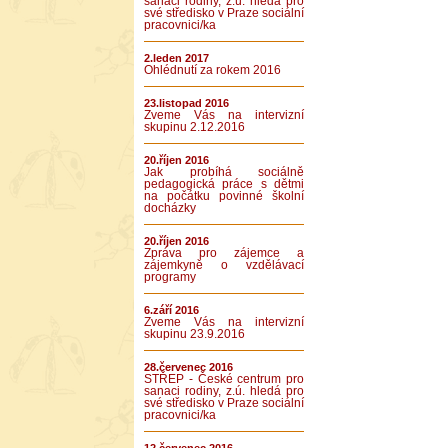
sanaci rodiny, z.ú. hledá pro
své středisko v Praze sociální
pracovnici/ka
2.leden 2017
Ohlédnutí za rokem 2016
23.listopad 2016
Zveme Vás na intervizní
skupinu 2.12.2016
20.říjen 2016
Jak probíhá sociálně
pedagogická práce s dětmi
na počátku povinné školní
docházky
20.říjen 2016
Zpráva pro zájemce a
zájemkyně o vzdělávací
programy
6.září 2016
Zveme Vás na intervizní
skupinu 23.9.2016
28.červenec 2016
STŘEP - České centrum pro
sanaci rodiny, z.ú. hledá pro
své středisko v Praze sociální
pracovnici/ka