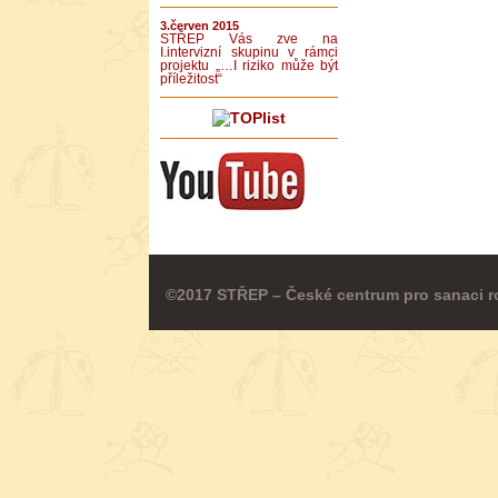
3.červen 2015
STŘEP Vás zve na
I.intervizní skupinu v rámci
projektu „…I riziko může být
příležitost“
©2017 STŘEP – České centrum pro sanaci r