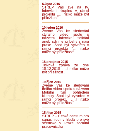
5.únor 2016
STŘEP Vás zve na IV.
Intervizní skupinu v rámci
projektu „…I riziko může být
příležitost“
10.leden 2016
Zveme Vás ke sledování
čtvrtého video spotu s
názvem Intervizní setkání
aneb sdílíme příběhy z naší
praxe. Spot byl vytvořen v
rámci projektu "...I riziko
může být příležitost"..
18.prosinec 2015
Tisková zpráva ze dne
15.12.2015 ….I riziko může
být příležitost .
19.říjen 2015
Zveme Vás ke sledování
třetího video spotu s názvem
Mobilní tým pohledem
klientky. Spot byl vytvořen v
rámci projektu „…I riziko
může být příležitost“.
15.říjen 2015
STŘEP – České centrum pro
sanaci rodiny hledá pro své
středisko v Praze sociální
pracovnici/ka