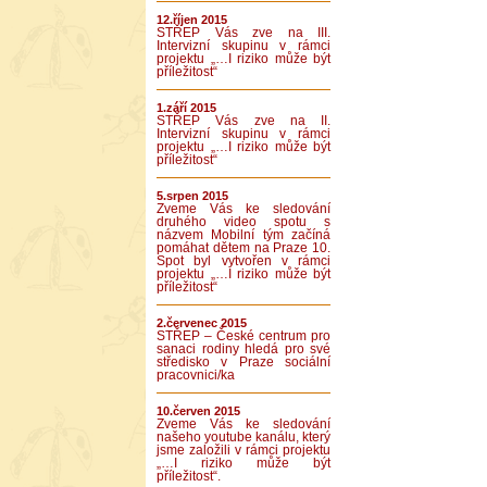
12.říjen 2015
STŘEP Vás zve na III.
Intervizní skupinu v rámci
projektu „…I riziko může být
příležitost“
1.září 2015
STŘEP Vás zve na II.
Intervizní skupinu v rámci
projektu „…I riziko může být
příležitost“
5.srpen 2015
Zveme Vás ke sledování
druhého video spotu s
názvem Mobilní tým začíná
pomáhat dětem na Praze 10.
Spot byl vytvořen v rámci
projektu „…I riziko může být
příležitost“
2.červenec 2015
STŘEP – České centrum pro
sanaci rodiny hledá pro své
středisko v Praze sociální
pracovnici/ka
10.červen 2015
Zveme Vás ke sledování
našeho youtube kanálu, který
jsme založili v rámci projektu
„…I riziko může být
příležitost“.