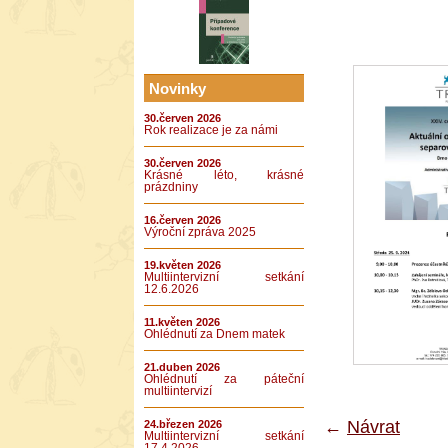
Novinky
30.červen 2026
Rok realizace je za námi
30.červen 2026
Krásné léto, krásné
prázdniny
16.červen 2026
Výroční zpráva 2025
19.květen 2026
Multiintervizní setkání
12.6.2026
11.květen 2026
Ohlédnutí za Dnem matek
21.duben 2026
Ohlédnutí za páteční
multiintervizí
←
Návrat
24.březen 2026
Multiintervizní setkání