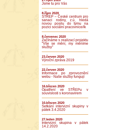
27.říjen 2020
Jsme tu pro Vás
8.říjen 2020
STŘEP – České centrum pro
sanaci rodiny, z.ú. hledá
novou posilu do týmu na
pozici sociální pracovnice/ík
8.červenec 2020
Začínáme s realizací projektu
"Vše se mění, my měníme
služby"
23.červen 2020
Výroční zpráva 2019
22.červen 2020
Informace po zprovoznění
webu - Naše služby fungují
16.březen 2020
Opatření ve STŘEPu v
souvislosti s koronavirem
10.březen 2020
Setkání intervizní skupiny v
pátek 3.4.2020
27.leden 2020
Intervizní skupina v pátek
14.2.2020