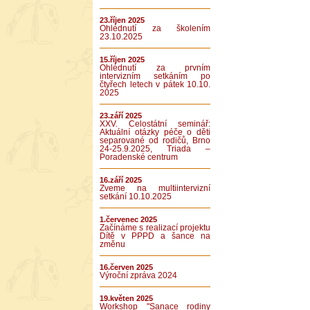
23.říjen 2025
Ohlédnutí za školením
23.10.2025
15.říjen 2025
Ohlédnutí za prvním
intervizním setkáním po
čtyřech letech v pátek 10.10.
2025
23.září 2025
XXV. Celostátní seminář:
Aktuální otázky péče o děti
separované od rodičů, Brno
24-25.9.2025, Triada –
Poradenské centrum
16.září 2025
Zveme na multiintervizní
setkání 10.10.2025
1.červenec 2025
Začínáme s realizací projektu
Dítě v PPPD a šance na
změnu
16.červen 2025
Výroční zpráva 2024
19.květen 2025
Workshop "Sanace rodiny