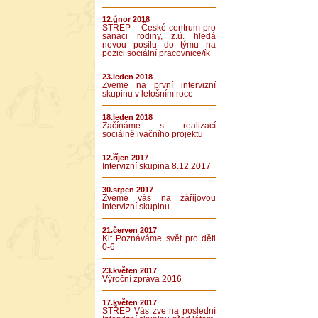
12.únor 2018
STŘEP – České centrum pro
sanaci rodiny, z.ú. hledá
novou posilu do týmu na
pozici sociální pracovnice/ík
23.leden 2018
Zveme na první intervizní
skupinu v letošním roce
18.leden 2018
Začínáme s realizací
sociálně ivačního projektu
12.říjen 2017
Intervizní skupina 8.12.2017
30.srpen 2017
Zveme vás na zářijovou
intervizní skupinu
21.červen 2017
Kit Poznáváme svět pro děti
0-6
23.květen 2017
Výroční zpráva 2016
17.květen 2017
STŘEP Vás zve na poslední