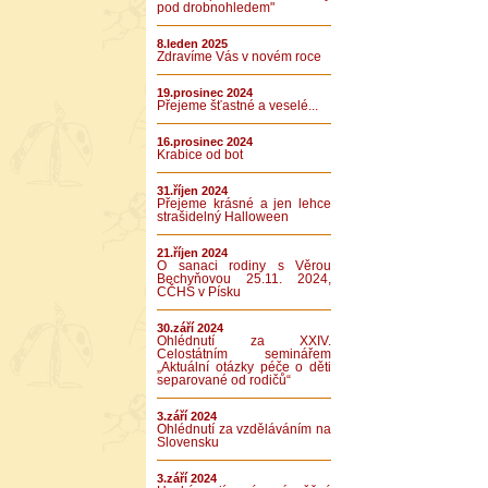
pod drobnohledem"
8.leden 2025
Zdravíme Vás v novém roce
19.prosinec 2024
Přejeme šťastné a veselé...
16.prosinec 2024
Krabice od bot
31.říjen 2024
Přejeme krásné a jen lehce
strašidelný Halloween
21.říjen 2024
O sanaci rodiny s Věrou
Bechyňovou 25.11. 2024,
CČHS v Písku
30.září 2024
Ohlédnutí za XXIV.
Celostátním seminářem
„Aktuální otázky péče o děti
separované od rodičů“
3.září 2024
Ohlédnutí za vzděláváním na
Slovensku
3.září 2024