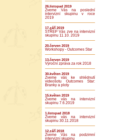
26.listopad 2019
Zveme Vás na poslední
intervizní skupinu v roce
2019
17.září 2019
STŘEP Vás zve na intervizní
skupinu 11.10. 2019
20.červen 2019
Workshopy - Outcomes Star
13.červen 2019
Výroční zpráva za rok 2018
30.květen 2019
Zveme vás ke shlédnutí
videošotu Outcomes Star:
Branky a ploty
15.květen 2019
Zveme vás na intervizní
skupinu 7.6.2019
1.listopad 2018
Zveme vás na intervizní
skupinu 30.11.2018
12.září 2018
Zveme Vás na podzimní
intervizní skupinu