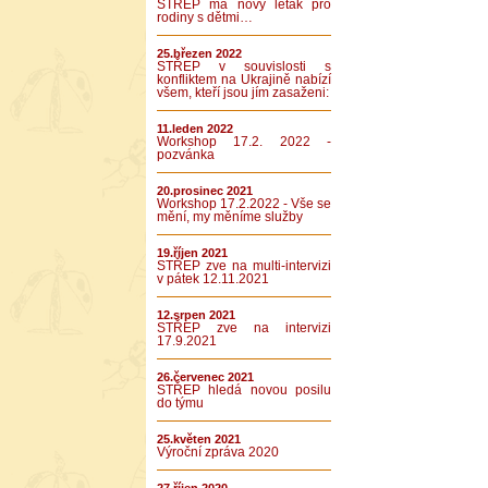
STŘEP má nový leták pro
rodiny s dětmi…
25.březen 2022
STŘEP v souvislosti s
konfliktem na Ukrajině nabízí
všem, kteří jsou jím zasaženi:
11.leden 2022
Workshop 17.2. 2022 -
pozvánka
20.prosinec 2021
Workshop 17.2.2022 - Vše se
mění, my měníme služby
19.říjen 2021
STŘEP zve na multi-intervizi
v pátek 12.11.2021
12.srpen 2021
STŘEP zve na intervizi
17.9.2021
26.červenec 2021
STŘEP hledá novou posilu
do týmu
25.květen 2021
Výroční zpráva 2020