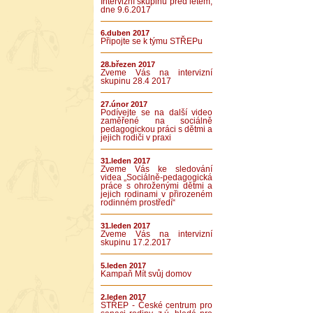
Intervizní skupinu před létem,
dne 9.6.2017
6.duben 2017
Připojte se k týmu STŘEPu
28.březen 2017
Zveme Vás na intervizní
skupinu 28.4 2017
27.únor 2017
Podívejte se na další video
zaměřené na sociálně
pedagogickou práci s dětmi a
jejich rodiči v praxi
31.leden 2017
Zveme Vás ke sledování
videa „Sociálně-pedagogická
práce s ohroženými dětmi a
jejich rodinami v přirozeném
rodinném prostředí“
31.leden 2017
Zveme Vás na intervizní
skupinu 17.2.2017
5.leden 2017
Kampaň Mít svůj domov
2.leden 2017
STŘEP - České centrum pro