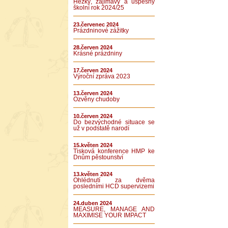
Hezký, zajímavý a úspěšný
školní rok 2024/25
23.červenec 2024
Prázdninové zážitky
28.červen 2024
Krásné prázdniny
17.červen 2024
Výroční zpráva 2023
13.červen 2024
Ozvěny chudoby
10.červen 2024
Do bezvýchodné situace se
už v podstatě narodí
15.květen 2024
Tisková konference HMP ke
Dnům pěstounství
13.květen 2024
Ohlédnutí za dvěma
posledními HCD supervizemi
24.duben 2024
MEASURE, MANAGE AND
MAXIMISE YOUR IMPACT