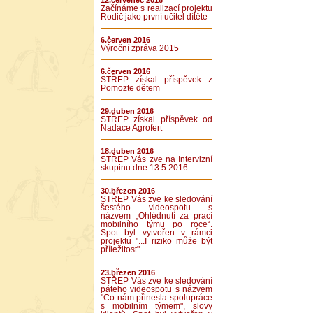
12.červenec 2016
Začínáme s realizací projektu
Rodič jako první učitel dítěte
6.červen 2016
Výroční zpráva 2015
6.červen 2016
STŘEP získal příspěvek z
Pomozte dětem
29.duben 2016
STŘEP získal příspěvek od
Nadace Agrofert
18.duben 2016
STŘEP Vás zve na Intervizní
skupinu dne 13.5.2016
30.březen 2016
STŘEP Vás zve ke sledování
šestého videospotu s
názvem „Ohlédnutí za prací
mobilního týmu po roce“.
Spot byl vytvořen v rámci
projektu "...I riziko může být
příležitost"
23.březen 2016
STŘEP Vás zve ke sledování
páteho videospotu s názvem
"Co nám přinesla spolupráce
s mobilním týmem", slovy