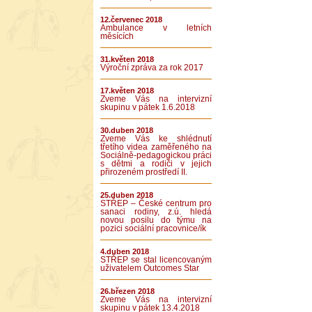
12.červenec 2018
Ambulance v letních
měsících
31.květen 2018
Výroční zpráva za rok 2017
17.květen 2018
Zveme Vás na intervizní
skupinu v pátek 1.6.2018
30.duben 2018
Zveme Vás ke shlédnutí
třetího videa zaměřeného na
Sociálně-pedagogickou práci
s dětmi a rodiči v jejich
přirozeném prostředí II.
25.duben 2018
STŘEP – České centrum pro
sanaci rodiny, z.ú. hledá
novou posilu do týmu na
pozici sociální pracovnice/ík
4.duben 2018
STŘEP se stal licencovaným
uživatelem Outcomes Star
26.březen 2018
Zveme Vás na intervizní
skupinu v pátek 13.4.2018