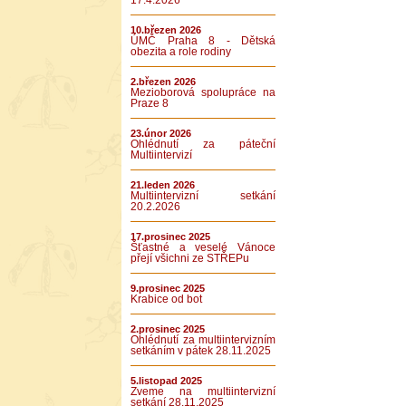
17.4.2026
10.březen 2026
ÚMČ Praha 8 - Dětská
obezita a role rodiny
2.březen 2026
Mezioborová spolupráce na
Praze 8
23.únor 2026
Ohlédnutí za páteční
Multiintervizí
21.leden 2026
Multiintervizní setkání
20.2.2026
17.prosinec 2025
Šťastné a veselé Vánoce
přejí všichni ze STŘEPu
9.prosinec 2025
Krabice od bot
2.prosinec 2025
Ohlédnutí za multiintervizním
setkáním v pátek 28.11.2025
5.listopad 2025
Zveme na multiintervizní
setkání 28.11.2025