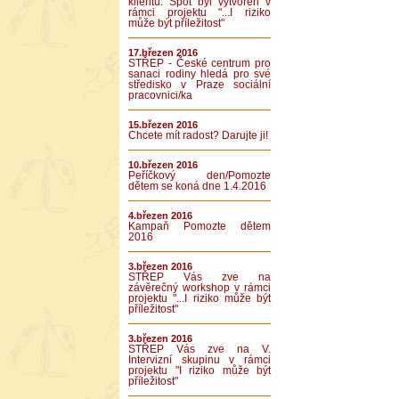
klientů. Spot byl vytvořen v
rámci projektu "...I riziko
může být příležitost"
17.březen 2016
STŘEP - České centrum pro
sanaci rodiny hledá pro své
středisko v Praze sociální
pracovnici/ka
15.březen 2016
Chcete mít radost? Darujte ji!
10.březen 2016
Peříčkový den/Pomozte
dětem se koná dne 1.4.2016
4.březen 2016
Kampaň Pomozte dětem
2016
3.březen 2016
STŘEP Vás zve na
závěrečný workshop v rámci
projektu "...I riziko může být
příležitost"
3.březen 2016
STŘEP Vás zve na V.
Intervizní skupinu v rámci
projektu "I riziko může být
příležitost"