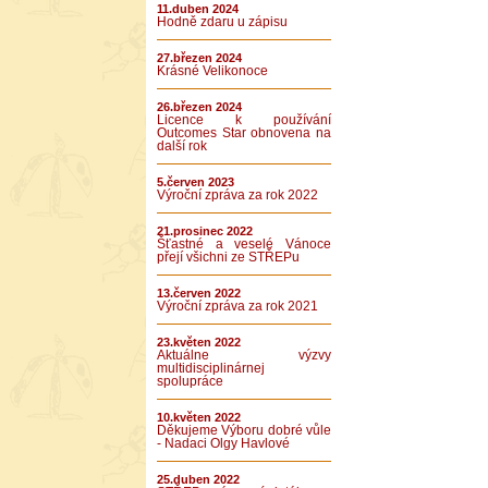
11.duben 2024
Hodně zdaru u zápisu
27.březen 2024
Krásné Velikonoce
26.březen 2024
Licence k používání
Outcomes Star obnovena na
další rok
5.červen 2023
Výroční zpráva za rok 2022
21.prosinec 2022
Šťastné a veselé Vánoce
přejí všichni ze STŘEPu
13.červen 2022
Výroční zpráva za rok 2021
23.květen 2022
Aktuálne výzvy
multidisciplinárnej
spolupráce
10.květen 2022
Děkujeme Výboru dobré vůle
- Nadaci Olgy Havlové
25.duben 2022