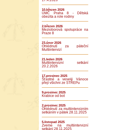
17.4.2026
10.březen 2026
ÚMČ Praha 8 - Dětská
obezita a role rodiny
2.březen 2026
Mezioborová spolupráce na
Praze 8
23.únor 2026
Ohlédnutí za páteční
Multiintervizí
21.leden 2026
Multiintervizní setkání
20.2.2026
17.prosinec 2025
Šťastné a veselé Vánoce
přejí všichni ze STŘEPu
9.prosinec 2025
Krabice od bot
2.prosinec 2025
Ohlédnutí za multiintervizním
setkáním v pátek 28.11.2025
5.listopad 2025
Zveme na multiintervizní
setkání 28.11.2025