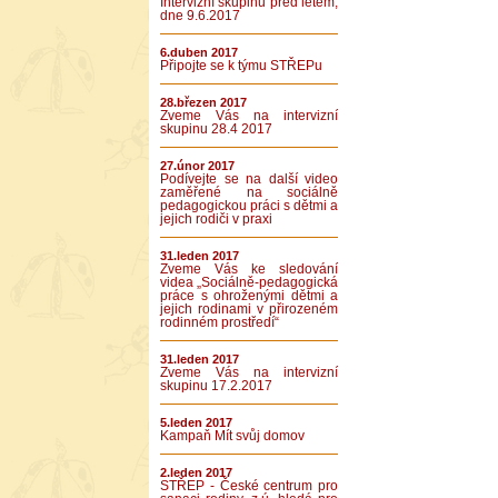
Intervizní skupinu před létem,
dne 9.6.2017
6.duben 2017
Připojte se k týmu STŘEPu
28.březen 2017
Zveme Vás na intervizní
skupinu 28.4 2017
27.únor 2017
Podívejte se na další video
zaměřené na sociálně
pedagogickou práci s dětmi a
jejich rodiči v praxi
31.leden 2017
Zveme Vás ke sledování
videa „Sociálně-pedagogická
práce s ohroženými dětmi a
jejich rodinami v přirozeném
rodinném prostředí“
31.leden 2017
Zveme Vás na intervizní
skupinu 17.2.2017
5.leden 2017
Kampaň Mít svůj domov
2.leden 2017
STŘEP - České centrum pro