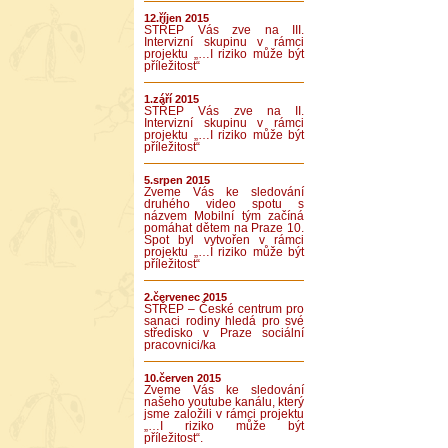
12.říjen 2015
STŘEP Vás zve na III.
Intervizní skupinu v rámci
projektu „…I riziko může být
příležitost“
1.září 2015
STŘEP Vás zve na II.
Intervizní skupinu v rámci
projektu „…I riziko může být
příležitost“
5.srpen 2015
Zveme Vás ke sledování
druhého video spotu s
názvem Mobilní tým začíná
pomáhat dětem na Praze 10.
Spot byl vytvořen v rámci
projektu „…I riziko může být
příležitost“
2.červenec 2015
STŘEP – České centrum pro
sanaci rodiny hledá pro své
středisko v Praze sociální
pracovnici/ka
10.červen 2015
Zveme Vás ke sledování
našeho youtube kanálu, který
jsme založili v rámci projektu
„…I riziko může být
příležitost“.