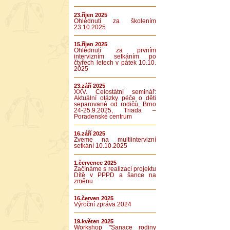
23.říjen 2025
Ohlédnutí za školením
23.10.2025
15.říjen 2025
Ohlédnutí za prvním
intervizním setkáním po
čtyřech letech v pátek 10.10.
2025
23.září 2025
XXV. Celostátní seminář:
Aktuální otázky péče o děti
separované od rodičů, Brno
24-25.9.2025, Triada –
Poradenské centrum
16.září 2025
Zveme na multiintervizní
setkání 10.10.2025
1.červenec 2025
Začínáme s realizací projektu
Dítě v PPPD a šance na
změnu
16.červen 2025
Výroční zpráva 2024
19.květen 2025
Workshop "Sanace rodiny