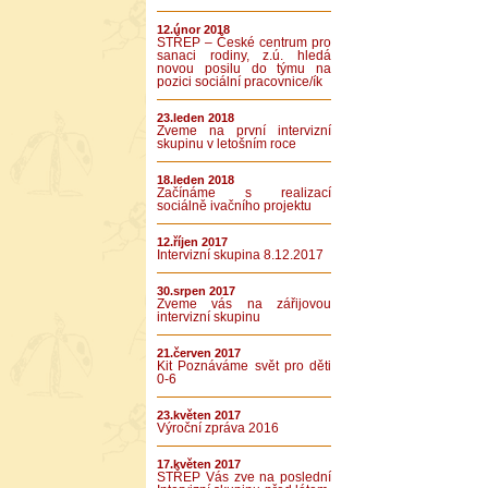
12.únor 2018
STŘEP – České centrum pro
sanaci rodiny, z.ú. hledá
novou posilu do týmu na
pozici sociální pracovnice/ík
23.leden 2018
Zveme na první intervizní
skupinu v letošním roce
18.leden 2018
Začínáme s realizací
sociálně ivačního projektu
12.říjen 2017
Intervizní skupina 8.12.2017
30.srpen 2017
Zveme vás na zářijovou
intervizní skupinu
21.červen 2017
Kit Poznáváme svět pro děti
0-6
23.květen 2017
Výroční zpráva 2016
17.květen 2017
STŘEP Vás zve na poslední