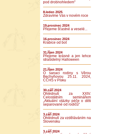
pod drobnohledem"
8.leden 2025
Zdravíme Vás v novém roce
19.prosinec 2024
Přejeme šťastné a veselé...
16.prosinec 2024
Krabice od bot
31.říjen 2024
Přejeme krásné a jen lehce
strašidelný Halloween
21.říjen 2024
O sanaci rodiny s Věrou
Bechyňovou 25.11. 2024,
CČHS v Písku
30.září 2024
Ohlédnutí za XXIV.
Celostátním seminářem
„Aktuální otázky péče o děti
separované od rodičů“
3.září 2024
Ohlédnutí za vzděláváním na
Slovensku
3.září 2024