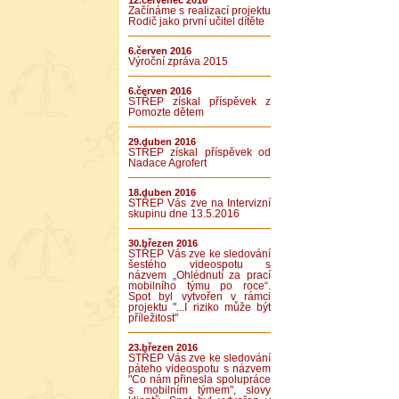
12.červenec 2016
Začínáme s realizací projektu
Rodič jako první učitel dítěte
6.červen 2016
Výroční zpráva 2015
6.červen 2016
STŘEP získal příspěvek z
Pomozte dětem
29.duben 2016
STŘEP získal příspěvek od
Nadace Agrofert
18.duben 2016
STŘEP Vás zve na Intervizní
skupinu dne 13.5.2016
30.březen 2016
STŘEP Vás zve ke sledování
šestého videospotu s
názvem „Ohlédnutí za prací
mobilního týmu po roce“.
Spot byl vytvořen v rámci
projektu "...I riziko může být
příležitost"
23.březen 2016
STŘEP Vás zve ke sledování
páteho videospotu s názvem
"Co nám přinesla spolupráce
s mobilním týmem", slovy