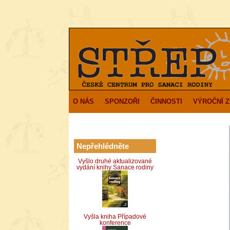
O NÁS
SPONZOŘI
ČINNOSTI
VÝROČNÍ 
Nepřehlédněte
Vyšlo druhé aktualizované
vydání knihy Sanace rodiny
Vyšla kniha Případové
konference