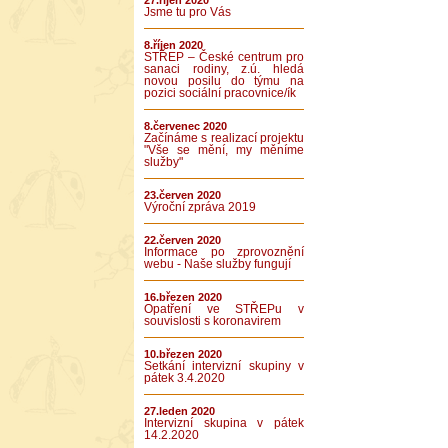
27.říjen 2020
Jsme tu pro Vás
8.říjen 2020
STŘEP – České centrum pro
sanaci rodiny, z.ú. hledá
novou posilu do týmu na
pozici sociální pracovnice/ík
8.červenec 2020
Začínáme s realizací projektu
"Vše se mění, my měníme
služby"
23.červen 2020
Výroční zpráva 2019
22.červen 2020
Informace po zprovoznění
webu - Naše služby fungují
16.březen 2020
Opatření ve STŘEPu v
souvislosti s koronavirem
10.březen 2020
Setkání intervizní skupiny v
pátek 3.4.2020
27.leden 2020
Intervizní skupina v pátek
14.2.2020