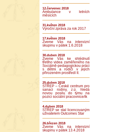
12.červenec 2018
Ambulance v letních
měsících
31.květen 2018
Výroční zpráva za rok 2017
17.květen 2018
Zveme Vás na intervizní
skupinu v pátek 1.6.2018
30.duben 2018
Zveme Vás ke shlédnutí
třetího videa zaměřeného na
Sociálně-pedagogickou práci
s dětmi a rodiči v jejich
přirozeném prostředí II.
25.duben 2018
STŘEP – České centrum pro
sanaci rodiny, z.ú. hledá
novou posilu do týmu na
pozici sociální pracovnice/ík
4.duben 2018
STŘEP se stal licencovaným
uživatelem Outcomes Star
26.březen 2018
Zveme Vás na intervizní
skupinu v pátek 13.4.2018