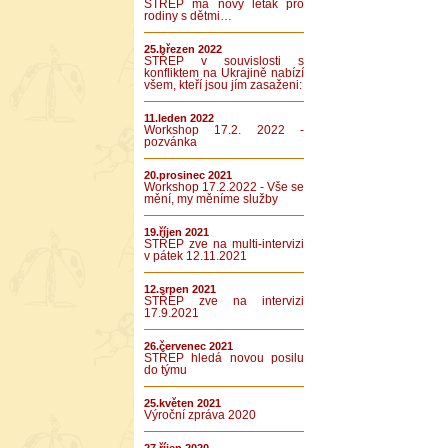
STŘEP má nový leták pro
rodiny s dětmi…
25.březen 2022
STŘEP v souvislosti s
konfliktem na Ukrajině nabízí
všem, kteří jsou jím zasaženi:
11.leden 2022
Workshop 17.2. 2022 -
pozvánka
20.prosinec 2021
Workshop 17.2.2022 - Vše se
mění, my měníme služby
19.říjen 2021
STŘEP zve na multi-intervizi
v pátek 12.11.2021
12.srpen 2021
STŘEP zve na intervizi
17.9.2021
26.červenec 2021
STŘEP hledá novou posilu
do týmu
25.květen 2021
Výroční zpráva 2020