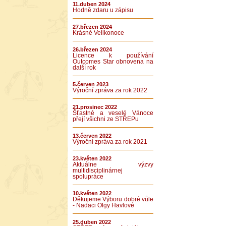
11.duben 2024
Hodně zdaru u zápisu
27.březen 2024
Krásné Velikonoce
26.březen 2024
Licence k používání
Outcomes Star obnovena na
další rok
5.červen 2023
Výroční zpráva za rok 2022
21.prosinec 2022
Šťastné a veselé Vánoce
přejí všichni ze STŘEPu
13.červen 2022
Výroční zpráva za rok 2021
23.květen 2022
Aktuálne výzvy
multidisciplinárnej
spolupráce
10.květen 2022
Děkujeme Výboru dobré vůle
- Nadaci Olgy Havlové
25.duben 2022