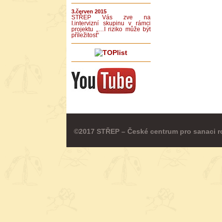
3.červen 2015
STŘEP Vás zve na
I.intervizní skupinu v rámci
projektu „…I riziko může být
příležitost“
©2017 STŘEP – České centrum pro sanaci r