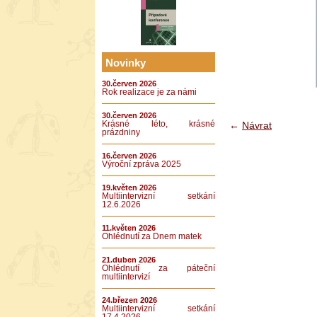
Novinky
30.červen 2026
Rok realizace je za námi
30.červen 2026
←
Návrat
Krásné léto, krásné
prázdniny
16.červen 2026
Výroční zpráva 2025
19.květen 2026
Multiintervizní setkání
12.6.2026
11.květen 2026
Ohlédnutí za Dnem matek
21.duben 2026
Ohlédnutí za páteční
multiintervizí
24.březen 2026
Multiintervizní setkání