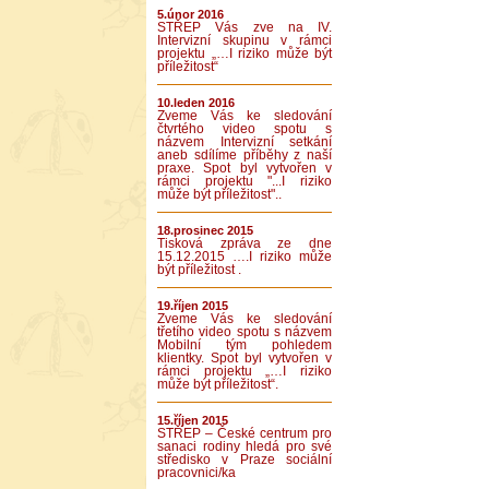
5.únor 2016
STŘEP Vás zve na IV.
Intervizní skupinu v rámci
projektu „…I riziko může být
příležitost“
10.leden 2016
Zveme Vás ke sledování
čtvrtého video spotu s
názvem Intervizní setkání
aneb sdílíme příběhy z naší
praxe. Spot byl vytvořen v
rámci projektu "...I riziko
může být příležitost"..
18.prosinec 2015
Tisková zpráva ze dne
15.12.2015 ….I riziko může
být příležitost .
19.říjen 2015
Zveme Vás ke sledování
třetího video spotu s názvem
Mobilní tým pohledem
klientky. Spot byl vytvořen v
rámci projektu „…I riziko
může být příležitost“.
15.říjen 2015
STŘEP – České centrum pro
sanaci rodiny hledá pro své
středisko v Praze sociální
pracovnici/ka