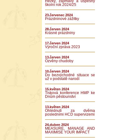
Hezký, zajímavý a úspěšný
školní rok 2024/25
23.červenec 2024
Prázdninové zážitky
28.červen 2024
Krásné prázdniny
17.červen 2024
Výroční zpráva 2023
13.červen 2024
Ozvěny chudoby
10.červen 2024
Do bezvýchodné situace se
už v podstatě narodí
15.květen 2024
Tisková konference HMP ke
Dnům pěstounství
13.květen 2024
Ohlédnutí za dvěma
posledními HCD supervizemi
24.duben 2024
MEASURE, MANAGE AND
MAXIMISE YOUR IMPACT