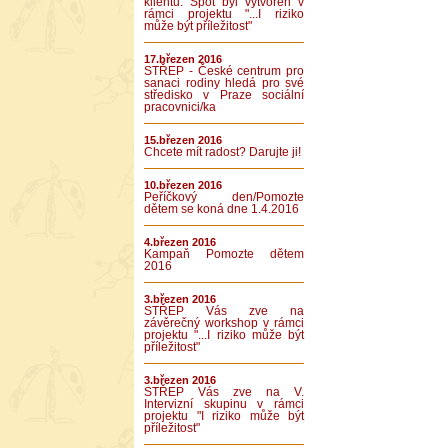
klientů. Spot byl vytvořen v
rámci projektu "...I riziko
může být příležitost"
17.březen 2016
STŘEP - České centrum pro
sanaci rodiny hledá pro své
středisko v Praze sociální
pracovnici/ka
15.březen 2016
Chcete mít radost? Darujte ji!
10.březen 2016
Peříčkový den/Pomozte
dětem se koná dne 1.4.2016
4.březen 2016
Kampaň Pomozte dětem
2016
3.březen 2016
STŘEP Vás zve na
závěrečný workshop v rámci
projektu "...I riziko může být
příležitost"
3.březen 2016
STŘEP Vás zve na V.
Intervizní skupinu v rámci
projektu "I riziko může být
příležitost"