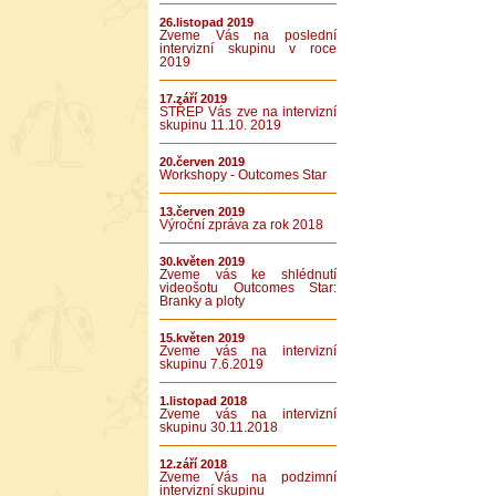
26.listopad 2019
Zveme Vás na poslední
intervizní skupinu v roce
2019
17.září 2019
STŘEP Vás zve na intervizní
skupinu 11.10. 2019
20.červen 2019
Workshopy - Outcomes Star
13.červen 2019
Výroční zpráva za rok 2018
30.květen 2019
Zveme vás ke shlédnutí
videošotu Outcomes Star:
Branky a ploty
15.květen 2019
Zveme vás na intervizní
skupinu 7.6.2019
1.listopad 2018
Zveme vás na intervizní
skupinu 30.11.2018
12.září 2018
Zveme Vás na podzimní
intervizní skupinu