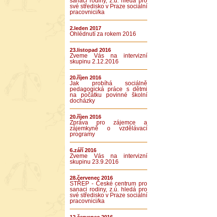
sanaci rodiny, z.ú. hledá pro
své středisko v Praze sociální
pracovnici/ka
2.leden 2017
Ohlédnutí za rokem 2016
23.listopad 2016
Zveme Vás na intervizní
skupinu 2.12.2016
20.říjen 2016
Jak probíhá sociálně
pedagogická práce s dětmi
na počátku povinné školní
docházky
20.říjen 2016
Zpráva pro zájemce a
zájemkyně o vzdělávací
programy
6.září 2016
Zveme Vás na intervizní
skupinu 23.9.2016
28.červenec 2016
STŘEP - České centrum pro
sanaci rodiny, z.ú. hledá pro
své středisko v Praze sociální
pracovnici/ka