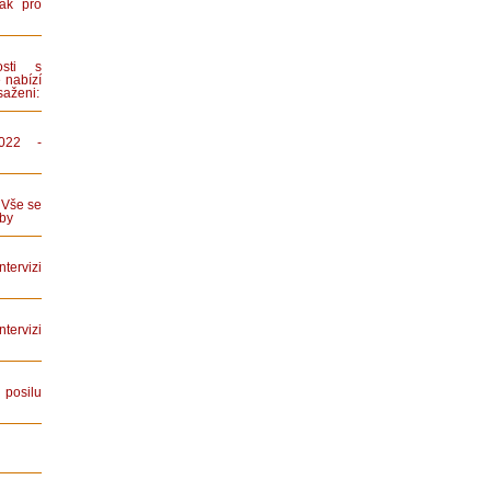
ák pro
sti s
 nabízí
saženi:
022 -
 Vše se
by
tervizi
ervizi
posilu