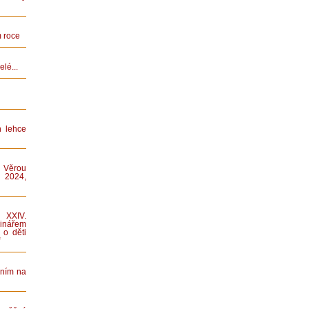
 roce
lé...
n lehce
 Věrou
 2024,
XXIV.
nářem
 o děti
“
áním na