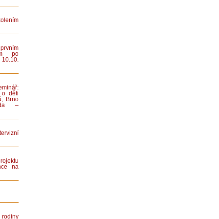
lením
rvním
ním po
 10.10.
minář:
 o děti
ů, Brno
iada –
rvizní
rojektu
nce na
rodiny