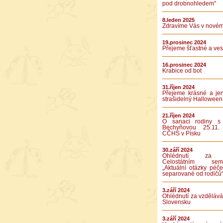
pod drobnohledem"
8.leden 2025
Zdravíme Vás v novém
19.prosinec 2024
Přejeme šťastné a vese
16.prosinec 2024
Krabice od bot
31.říjen 2024
Přejeme krásné a je
strašidelný Halloween
21.říjen 2024
O sanaci rodiny s
Bechyňovou 25.11.
CČHS v Písku
30.září 2024
Ohlédnutí za 
Celostátním semi
„Aktuální otázky péče
separované od rodičů
3.září 2024
Ohlédnutí za vzděláv
Slovensku
3.září 2024