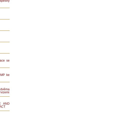
spěšný
ace se
HMP ke
dvěma
rvizemi
E AND
ACT