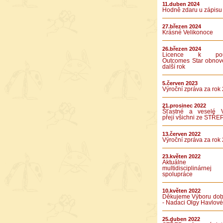
11.duben 2024
Hodně zdaru u zápisu
27.březen 2024
Krásné Velikonoce
26.březen 2024
Licence k použ
Outcomes Star obnov
další rok
5.červen 2023
Výroční zpráva za rok
21.prosinec 2022
Šťastné a veselé 
přejí všichni ze STŘE
13.červen 2022
Výroční zpráva za rok
23.květen 2022
Aktuálne v
multidisciplinárnej
spolupráce
10.květen 2022
Děkujeme Výboru dob
- Nadaci Olgy Havlové
25.duben 2022