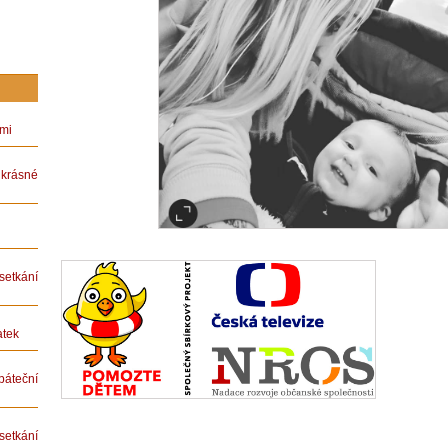
ámi
rásné
etkání
atek
teční
etkání