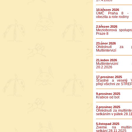
17.4.2026
10.březen 2026
ÚMČ Praha 8 - D
obezita a role rodiny
2.březen 2026
Mezioborová spolupr
Praze 8
23.únor 2026
Ohlédnutí za pá
Multiintervizí
21.leden 2026
Multiintervizní s
20.2.2026
17.prosinec 2025
Šťastné a veselé 
přejí všichni ze STŘE
9.prosinec 2025
Krabice od bot
2.prosinec 2025
Ohlédnutí za multiinte
setkáním v pátek 28.1
5.listopad 2025
Zveme na multiinte
setkání 28.11.2025