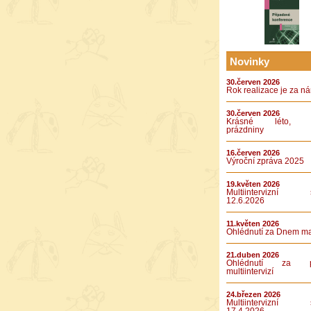
Novinky
30.červen 2026
Rok realizace je za n
30.červen 2026
Krásné léto, k
prázdniny
16.červen 2026
Výroční zpráva 2025
19.květen 2026
Multiintervizní s
12.6.2026
11.květen 2026
Ohlédnutí za Dnem m
21.duben 2026
Ohlédnutí za pá
multiintervizí
24.březen 2026
Multiintervizní s