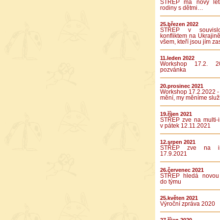
STŘEP má nový let
rodiny s dětmi…
25.březen 2022
STŘEP v souvislo
konfliktem na Ukrajině
všem, kteří jsou jím za
11.leden 2022
Workshop 17.2. 2
pozvánka
20.prosinec 2021
Workshop 17.2.2022 -
mění, my měníme služ
19.říjen 2021
STŘEP zve na multi-in
v pátek 12.11.2021
12.srpen 2021
STŘEP zve na int
17.9.2021
26.červenec 2021
STŘEP hledá novou 
do týmu
25.květen 2021
Výroční zpráva 2020