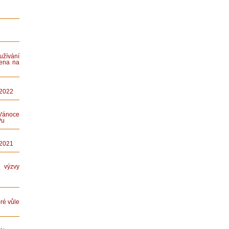
ívání
ena na
 2022
Vánoce
Pu
 2021
ýzvy
ré vůle