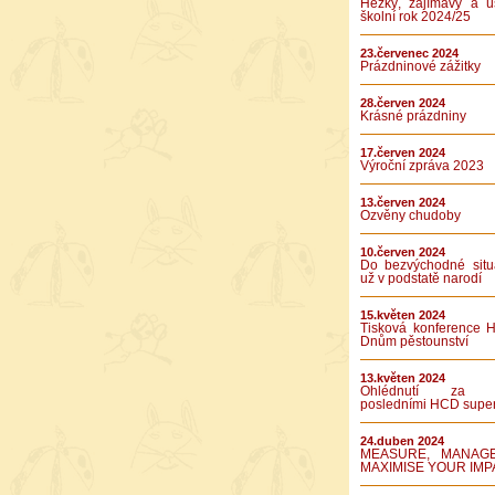
Hezký, zajímavý a ú
školní rok 2024/25
23.červenec 2024
Prázdninové zážitky
28.červen 2024
Krásné prázdniny
17.červen 2024
Výroční zpráva 2023
13.červen 2024
Ozvěny chudoby
10.červen 2024
Do bezvýchodné situ
už v podstatě narodí
15.květen 2024
Tisková konference 
Dnům pěstounství
13.květen 2024
Ohlédnutí za 
posledními HCD supe
24.duben 2024
MEASURE, MANAG
MAXIMISE YOUR IMP