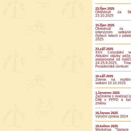
23.říjen 2025
Ohlédnutí za ško
23.10.2025
15.říjen 2025
Ohlédnutí za p
intervizním setká
čtyřech letech v pátek
2025
23.září 2025
XXV. Celostátní se
Aktuální otázky péče
separované od rodič
24-25.9.2025, Tr
Poradenské centrum
16.září 2025
Zveme na multiinte
setkání 10.10.2025
1.červenec 2025
Začínáme s realizací p
Dítě v PPPD a ša
změnu
16.červen 2025
Výroční zpráva 2024
19.květen 2025
Workshop "Sanace 