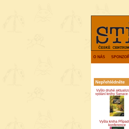
O NÁS
SPONZOŘ
Nepřehlédněte
Vyšlo druhé aktuali
vydání knihy Sanace 
Vyšla kniha Přípa
konference