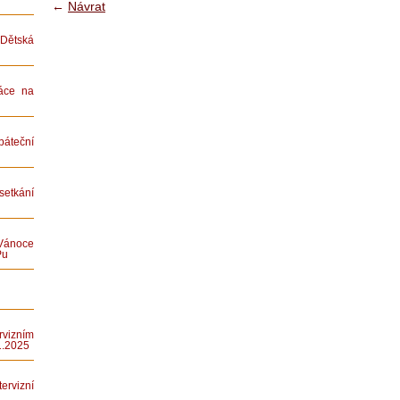
←
Návrat
ětská
áce na
teční
etkání
Vánoce
Pu
rvizním
1.2025
rvizní