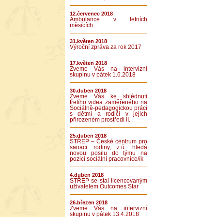
12.červenec 2018
Ambulance v letních
měsících
31.květen 2018
Výroční zpráva za rok 2017
17.květen 2018
Zveme Vás na intervizní
skupinu v pátek 1.6.2018
30.duben 2018
Zveme Vás ke shlédnutí
třetího videa zaměřeného na
Sociálně-pedagogickou práci
s dětmi a rodiči v jejich
přirozeném prostředí II.
25.duben 2018
STŘEP – České centrum pro
sanaci rodiny, z.ú. hledá
novou posilu do týmu na
pozici sociální pracovnice/ík
4.duben 2018
STŘEP se stal licencovaným
uživatelem Outcomes Star
26.březen 2018
Zveme Vás na intervizní
skupinu v pátek 13.4.2018