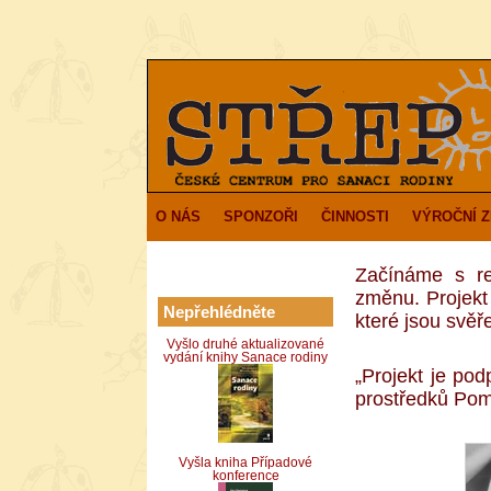
O NÁS
SPONZOŘI
ČINNOSTI
VÝROČNÍ 
Začínáme s re
změnu. Projek
Nepřehlédněte
které jsou svě
Vyšlo druhé aktualizované
vydání knihy Sanace rodiny
„Projekt je po
prostředků Po
Vyšla kniha Případové
konference