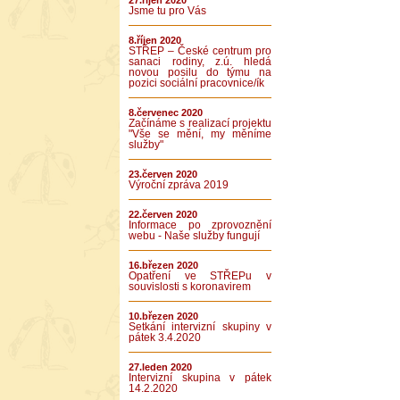
27.říjen 2020
Jsme tu pro Vás
8.říjen 2020
STŘEP – České centrum pro
sanaci rodiny, z.ú. hledá
novou posilu do týmu na
pozici sociální pracovnice/ík
8.červenec 2020
Začínáme s realizací projektu
"Vše se mění, my měníme
služby"
23.červen 2020
Výroční zpráva 2019
22.červen 2020
Informace po zprovoznění
webu - Naše služby fungují
16.březen 2020
Opatření ve STŘEPu v
souvislosti s koronavirem
10.březen 2020
Setkání intervizní skupiny v
pátek 3.4.2020
27.leden 2020
Intervizní skupina v pátek
14.2.2020