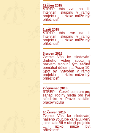
12.říjen 2015
STŘEP Vás zve na III.
Intervizní skupinu v rámci
projektu „…I riziko může být
příležitost“
1.září 2015
STŘEP Vás zve na II.
Intervizní skupinu v rámci
projektu „…I riziko může být
příležitost“
5.srpen 2015
Zveme Vás ke sledování
druhého video spotu s
názvem Mobilní tým začíná
pomáhat dětem na Praze 10.
Spot byl vytvořen v rámci
projektu „…I riziko může být
příležitost“
2.červenec 2015
STŘEP – České centrum pro
sanaci rodiny hledá pro své
středisko v Praze sociální
pracovnici/ka
10.červen 2015
Zveme Vás ke sledování
našeho youtube kanálu, který
jsme založili v rámci projektu
„…I riziko může být
příležitost“.