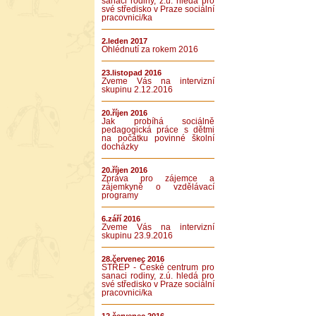
sanaci rodiny, z.ú. hledá pro
své středisko v Praze sociální
pracovnici/ka
2.leden 2017
Ohlédnutí za rokem 2016
23.listopad 2016
Zveme Vás na intervizní
skupinu 2.12.2016
20.říjen 2016
Jak probíhá sociálně
pedagogická práce s dětmi
na počátku povinné školní
docházky
20.říjen 2016
Zpráva pro zájemce a
zájemkyně o vzdělávací
programy
6.září 2016
Zveme Vás na intervizní
skupinu 23.9.2016
28.červenec 2016
STŘEP - České centrum pro
sanaci rodiny, z.ú. hledá pro
své středisko v Praze sociální
pracovnici/ka