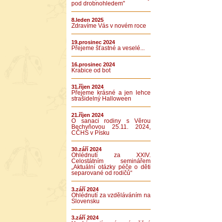
pod drobnohledem"
8.leden 2025
Zdravíme Vás v novém roce
19.prosinec 2024
Přejeme šťastné a veselé...
16.prosinec 2024
Krabice od bot
31.říjen 2024
Přejeme krásné a jen lehce
strašidelný Halloween
21.říjen 2024
O sanaci rodiny s Věrou
Bechyňovou 25.11. 2024,
CČHS v Písku
30.září 2024
Ohlédnutí za XXIV.
Celostátním seminářem
„Aktuální otázky péče o děti
separované od rodičů“
3.září 2024
Ohlédnutí za vzděláváním na
Slovensku
3.září 2024