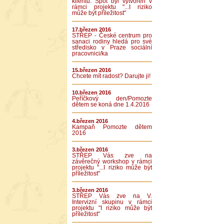
klientů. Spot byl vytvořen v
rámci projektu "...I riziko
může být příležitost"
17.březen 2016
STŘEP - České centrum pro
sanaci rodiny hledá pro své
středisko v Praze sociální
pracovnici/ka
15.březen 2016
Chcete mít radost? Darujte ji!
10.březen 2016
Peříčkový den/Pomozte
dětem se koná dne 1.4.2016
4.březen 2016
Kampaň Pomozte dětem
2016
3.březen 2016
STŘEP Vás zve na
závěrečný workshop v rámci
projektu "...I riziko může být
příležitost"
3.březen 2016
STŘEP Vás zve na V.
Intervizní skupinu v rámci
projektu "I riziko může být
příležitost"