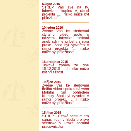
5.únor 2016
STŘEP Vás zve na IV.
Intervizní skupinu v rámci
projektu „…I riziko může být
příležitost“
10.leden 2016
Zveme Vás ke sledování
čtvrtého video spotu s
názvem Intervizní setkání
aneb sdílíme příběhy z naší
praxe. Spot byl vytvořen v
rámci projektu "...I riziko
může být příležitost"..
18.prosinec 2015
Tisková zpráva ze dne
15.12.2015 ….I riziko může
být příležitost .
19.říjen 2015
Zveme Vás ke sledování
třetího video spotu s názvem
Mobilní tým pohledem
klientky. Spot byl vytvořen v
rámci projektu „…I riziko
může být příležitost“.
15.říjen 2015
STŘEP – České centrum pro
sanaci rodiny hledá pro své
středisko v Praze sociální
pracovnici/ka