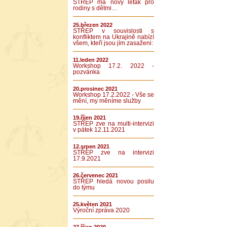
STŘEP má nový leták pro
rodiny s dětmi…
25.březen 2022
STŘEP v souvislosti s
konfliktem na Ukrajině nabízí
všem, kteří jsou jím zasaženi:
11.leden 2022
Workshop 17.2. 2022 -
pozvánka
20.prosinec 2021
Workshop 17.2.2022 - Vše se
mění, my měníme služby
19.říjen 2021
STŘEP zve na multi-intervizi
v pátek 12.11.2021
12.srpen 2021
STŘEP zve na intervizi
17.9.2021
26.červenec 2021
STŘEP hledá novou posilu
do týmu
25.květen 2021
Výroční zpráva 2020