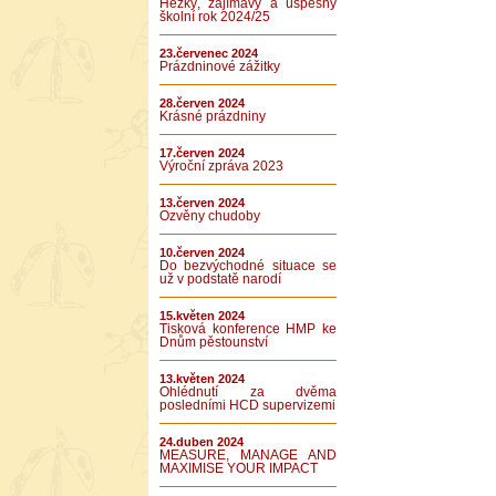
Hezký, zajímavý a úspěšný
školní rok 2024/25
23.červenec 2024
Prázdninové zážitky
28.červen 2024
Krásné prázdniny
17.červen 2024
Výroční zpráva 2023
13.červen 2024
Ozvěny chudoby
10.červen 2024
Do bezvýchodné situace se
už v podstatě narodí
15.květen 2024
Tisková konference HMP ke
Dnům pěstounství
13.květen 2024
Ohlédnutí za dvěma
posledními HCD supervizemi
24.duben 2024
MEASURE, MANAGE AND
MAXIMISE YOUR IMPACT