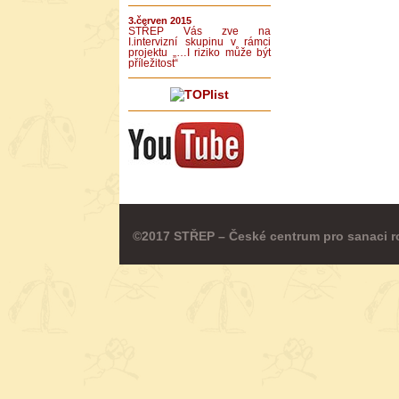
3.červen 2015
STŘEP Vás zve na
I.intervizní skupinu v rámci
projektu „…I riziko může být
příležitost“
©2017 STŘEP – České centrum pro sanaci r