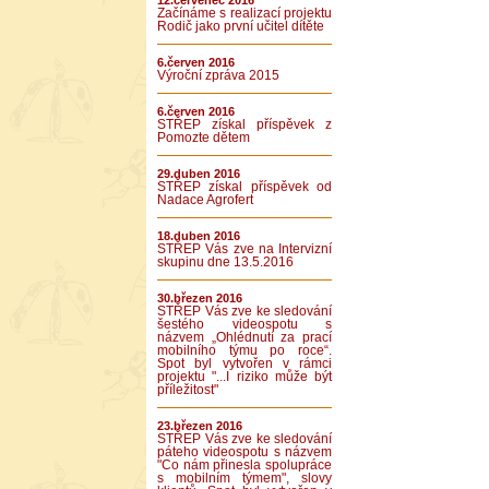
12.červenec 2016
Začínáme s realizací projektu
Rodič jako první učitel dítěte
6.červen 2016
Výroční zpráva 2015
6.červen 2016
STŘEP získal příspěvek z
Pomozte dětem
29.duben 2016
STŘEP získal příspěvek od
Nadace Agrofert
18.duben 2016
STŘEP Vás zve na Intervizní
skupinu dne 13.5.2016
30.březen 2016
STŘEP Vás zve ke sledování
šestého videospotu s
názvem „Ohlédnutí za prací
mobilního týmu po roce“.
Spot byl vytvořen v rámci
projektu "...I riziko může být
příležitost"
23.březen 2016
STŘEP Vás zve ke sledování
páteho videospotu s názvem
"Co nám přinesla spolupráce
s mobilním týmem", slovy