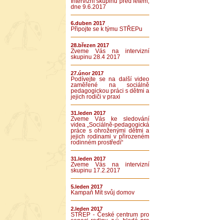
Intervizní skupinu před létem,
dne 9.6.2017
6.duben 2017
Připojte se k týmu STŘEPu
28.březen 2017
Zveme Vás na intervizní
skupinu 28.4 2017
27.únor 2017
Podívejte se na další video
zaměřené na sociálně
pedagogickou práci s dětmi a
jejich rodiči v praxi
31.leden 2017
Zveme Vás ke sledování
videa „Sociálně-pedagogická
práce s ohroženými dětmi a
jejich rodinami v přirozeném
rodinném prostředí“
31.leden 2017
Zveme Vás na intervizní
skupinu 17.2.2017
5.leden 2017
Kampaň Mít svůj domov
2.leden 2017
STŘEP - České centrum pro