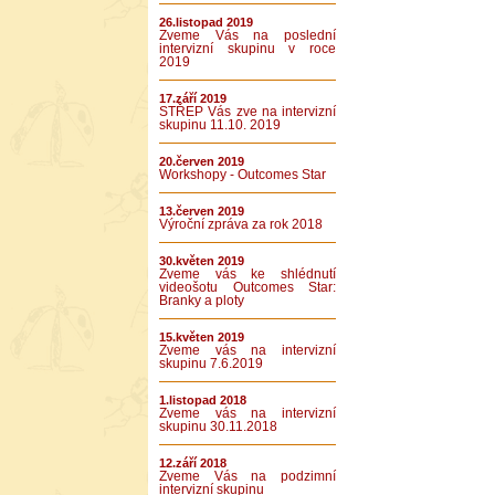
26.listopad 2019
Zveme Vás na poslední
intervizní skupinu v roce
2019
17.září 2019
STŘEP Vás zve na intervizní
skupinu 11.10. 2019
20.červen 2019
Workshopy - Outcomes Star
13.červen 2019
Výroční zpráva za rok 2018
30.květen 2019
Zveme vás ke shlédnutí
videošotu Outcomes Star:
Branky a ploty
15.květen 2019
Zveme vás na intervizní
skupinu 7.6.2019
1.listopad 2018
Zveme vás na intervizní
skupinu 30.11.2018
12.září 2018
Zveme Vás na podzimní
intervizní skupinu