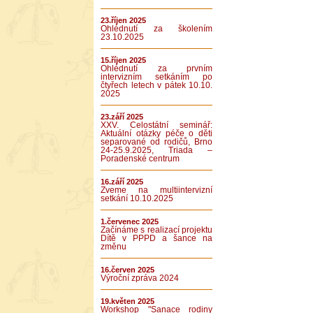
23.říjen 2025
Ohlédnutí za školením
23.10.2025
15.říjen 2025
Ohlédnutí za prvním
intervizním setkáním po
čtyřech letech v pátek 10.10.
2025
23.září 2025
XXV. Celostátní seminář:
Aktuální otázky péče o děti
separované od rodičů, Brno
24-25.9.2025, Triada –
Poradenské centrum
16.září 2025
Zveme na multiintervizní
setkání 10.10.2025
1.červenec 2025
Začínáme s realizací projektu
Dítě v PPPD a šance na
změnu
16.červen 2025
Výroční zpráva 2024
19.květen 2025
Workshop "Sanace rodiny