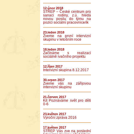
12.únor 2018
STŘEP – České centrum pro
sanaci rodiny, z.ú. hledá
novou posilu do týmu na
pozici sociální pracovnice/ík
23.leden 2018
Zveme na první intervizní
skupinu v letošním roce
18.leden 2018
Začínáme s realizací
sociálně ivačního projektu
12.říjen 2017
Intervizní skupina 8.12.2017
30.srpen 2017
Zveme vás na zářijovou
intervizní skupinu
21.červen 2017
Kit Poznáváme svět pro děti
0-6
23.květen 2017
Výroční zpráva 2016
17.květen 2017
STŘEP Vás zve na poslední