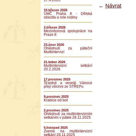
17.4.2026
←
Návrat
10.březen 2026
ÚMČ Praha 8 - Dětská
obezita a role rodiny
2.březen 2026
Mezioborová spolupráce na
Praze 8
23.únor 2026
Ohlédnutí za páteční
Multiintervizí
21.leden 2026
Multiintervizní setkání
20.2.2026
17.prosinec 2025
Šťastné a veselé Vánoce
přejí všichni ze STŘEPu
9.prosinec 2025
Krabice od bot
2.prosinec 2025
Ohlédnutí za multiintervizním
setkáním v pátek 28.11.2025
5.listopad 2025
Zveme na multiintervizní
setkání 28.11.2025