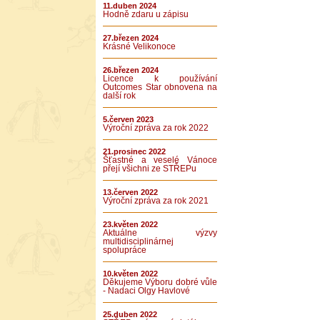
11.duben 2024
Hodně zdaru u zápisu
27.březen 2024
Krásné Velikonoce
26.březen 2024
Licence k používání
Outcomes Star obnovena na
další rok
5.červen 2023
Výroční zpráva za rok 2022
21.prosinec 2022
Šťastné a veselé Vánoce
přejí všichni ze STŘEPu
13.červen 2022
Výroční zpráva za rok 2021
23.květen 2022
Aktuálne výzvy
multidisciplinárnej
spolupráce
10.květen 2022
Děkujeme Výboru dobré vůle
- Nadaci Olgy Havlové
25.duben 2022