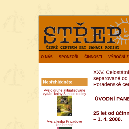
O NÁS
SPONZOŘI
ČINNOSTI
VÝROČNÍ 
XXV. Celostátní
separované od 
Nepřehlédněte
Poradenské ce
Vyšlo druhé aktualizované
vydání knihy Sanace rodiny
ÚVODNÍ PAN
25 let od účin
– 1. 4. 2000.
Vyšla kniha Případové
konference