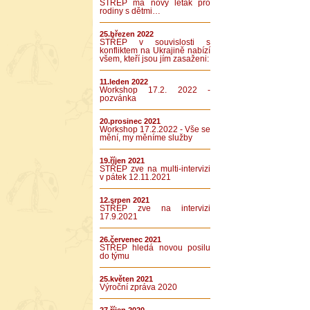
STŘEP má nový leták pro
rodiny s dětmi…
25.březen 2022
STŘEP v souvislosti s
konfliktem na Ukrajině nabízí
všem, kteří jsou jím zasaženi:
11.leden 2022
Workshop 17.2. 2022 -
pozvánka
20.prosinec 2021
Workshop 17.2.2022 - Vše se
mění, my měníme služby
19.říjen 2021
STŘEP zve na multi-intervizi
v pátek 12.11.2021
12.srpen 2021
STŘEP zve na intervizi
17.9.2021
26.červenec 2021
STŘEP hledá novou posilu
do týmu
25.květen 2021
Výroční zpráva 2020