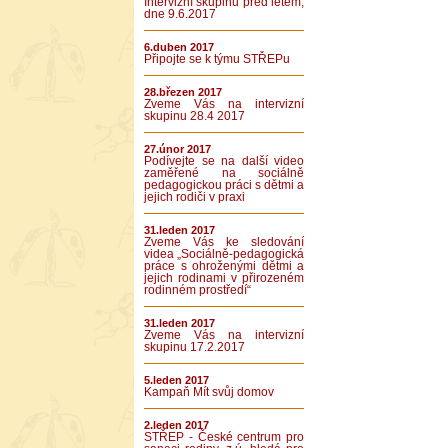
Intervizní skupinu před létem,
dne 9.6.2017
6.duben 2017
Připojte se k týmu STŘEPu
28.březen 2017
Zveme Vás na intervizní
skupinu 28.4 2017
27.únor 2017
Podívejte se na další video
zaměřené na sociálně
pedagogickou práci s dětmi a
jejich rodiči v praxi
31.leden 2017
Zveme Vás ke sledování
videa „Sociálně-pedagogická
práce s ohroženými dětmi a
jejich rodinami v přirozeném
rodinném prostředí“
31.leden 2017
Zveme Vás na intervizní
skupinu 17.2.2017
5.leden 2017
Kampaň Mít svůj domov
2.leden 2017
STŘEP - České centrum pro