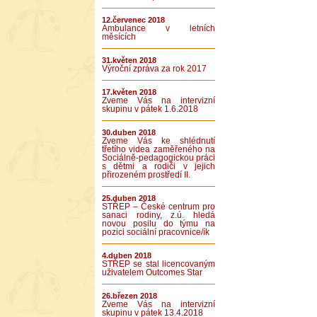
12.červenec 2018
Ambulance v letních
měsících
31.květen 2018
Výroční zpráva za rok 2017
17.květen 2018
Zveme Vás na intervizní
skupinu v pátek 1.6.2018
30.duben 2018
Zveme Vás ke shlédnutí
třetího videa zaměřeného na
Sociálně-pedagogickou práci
s dětmi a rodiči v jejich
přirozeném prostředí II.
25.duben 2018
STŘEP – České centrum pro
sanaci rodiny, z.ú. hledá
novou posilu do týmu na
pozici sociální pracovnice/ík
4.duben 2018
STŘEP se stal licencovaným
uživatelem Outcomes Star
26.březen 2018
Zveme Vás na intervizní
skupinu v pátek 13.4.2018