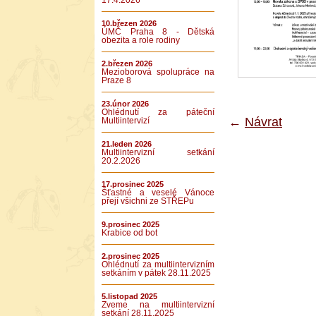
17.4.2026
10.březen 2026
ÚMČ Praha 8 - Dětská
obezita a role rodiny
2.březen 2026
Mezioborová spolupráce na
Praze 8
23.únor 2026
Ohlédnutí za páteční
←
Návrat
Multiintervizí
21.leden 2026
Multiintervizní setkání
20.2.2026
17.prosinec 2025
Šťastné a veselé Vánoce
přejí všichni ze STŘEPu
9.prosinec 2025
Krabice od bot
2.prosinec 2025
Ohlédnutí za multiintervizním
setkáním v pátek 28.11.2025
5.listopad 2025
Zveme na multiintervizní
setkání 28.11.2025