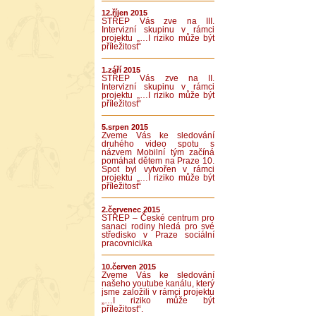
12.říjen 2015
STŘEP Vás zve na III.
Intervizní skupinu v rámci
projektu „…I riziko může být
příležitost“
1.září 2015
STŘEP Vás zve na II.
Intervizní skupinu v rámci
projektu „…I riziko může být
příležitost“
5.srpen 2015
Zveme Vás ke sledování
druhého video spotu s
názvem Mobilní tým začíná
pomáhat dětem na Praze 10.
Spot byl vytvořen v rámci
projektu „…I riziko může být
příležitost“
2.červenec 2015
STŘEP – České centrum pro
sanaci rodiny hledá pro své
středisko v Praze sociální
pracovnici/ka
10.červen 2015
Zveme Vás ke sledování
našeho youtube kanálu, který
jsme založili v rámci projektu
„…I riziko může být
příležitost“.