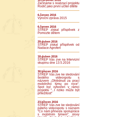
12.červenec 2016
Začínáme s realizací projektu
Rodič jako první učitel dítěte
6.červen 2016
Výroční zpráva 2015
6.červen 2016
STŘEP získal příspěvek z
Pomozte dětem
29.duben 2016
STŘEP získal příspěvek od
Nadace Agrofert
18.duben 2016
STŘEP Vás zve na Intervizní
skupinu dne 13.5.2016
30.březen 2016
STŘEP Vás zve ke sledování
šestého videospotu s
názvem „Ohlédnutí za prací
mobilního týmu po roce“.
Spot byl vytvořen v rámci
projektu "...I riziko může být
příležitost"
23.březen 2016
STŘEP Vás zve ke sledování
páteho videospotu s názvem
"Co nám přinesla spolupráce
s mobilním týmem", slovy