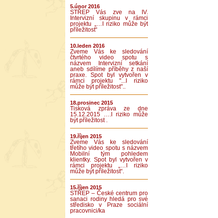
5.únor 2016
STŘEP Vás zve na IV.
Intervizní skupinu v rámci
projektu „…I riziko může být
příležitost“
10.leden 2016
Zveme Vás ke sledování
čtvrtého video spotu s
názvem Intervizní setkání
aneb sdílíme příběhy z naší
praxe. Spot byl vytvořen v
rámci projektu "...I riziko
může být příležitost"..
18.prosinec 2015
Tisková zpráva ze dne
15.12.2015 ….I riziko může
být příležitost .
19.říjen 2015
Zveme Vás ke sledování
třetího video spotu s názvem
Mobilní tým pohledem
klientky. Spot byl vytvořen v
rámci projektu „…I riziko
může být příležitost“.
15.říjen 2015
STŘEP – České centrum pro
sanaci rodiny hledá pro své
středisko v Praze sociální
pracovnici/ka