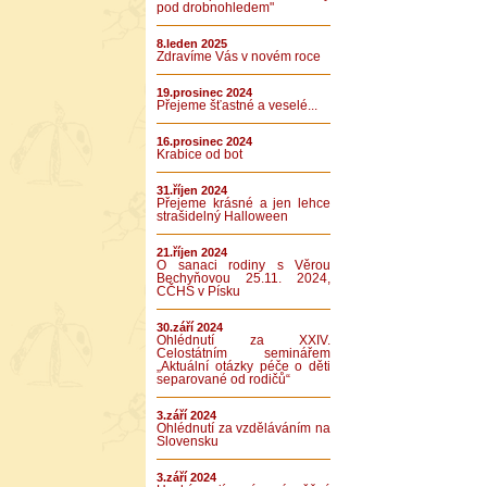
pod drobnohledem"
8.leden 2025
Zdravíme Vás v novém roce
19.prosinec 2024
Přejeme šťastné a veselé...
16.prosinec 2024
Krabice od bot
31.říjen 2024
Přejeme krásné a jen lehce
strašidelný Halloween
21.říjen 2024
O sanaci rodiny s Věrou
Bechyňovou 25.11. 2024,
CČHS v Písku
30.září 2024
Ohlédnutí za XXIV.
Celostátním seminářem
„Aktuální otázky péče o děti
separované od rodičů“
3.září 2024
Ohlédnutí za vzděláváním na
Slovensku
3.září 2024