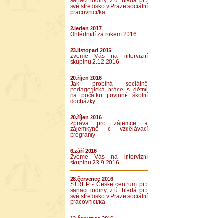
sanaci rodiny, z.ú. hledá pro
své středisko v Praze sociální
pracovnici/ka
2.leden 2017
Ohlédnutí za rokem 2016
23.listopad 2016
Zveme Vás na intervizní
skupinu 2.12.2016
20.říjen 2016
Jak probíhá sociálně
pedagogická práce s dětmi
na počátku povinné školní
docházky
20.říjen 2016
Zpráva pro zájemce a
zájemkyně o vzdělávací
programy
6.září 2016
Zveme Vás na intervizní
skupinu 23.9.2016
28.červenec 2016
STŘEP - České centrum pro
sanaci rodiny, z.ú. hledá pro
své středisko v Praze sociální
pracovnici/ka