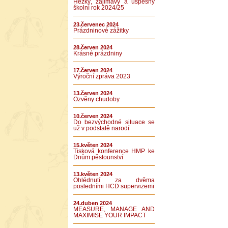
Hezký, zajímavý a úspěšný
školní rok 2024/25
23.červenec 2024
Prázdninové zážitky
28.červen 2024
Krásné prázdniny
17.červen 2024
Výroční zpráva 2023
13.červen 2024
Ozvěny chudoby
10.červen 2024
Do bezvýchodné situace se
už v podstatě narodí
15.květen 2024
Tisková konference HMP ke
Dnům pěstounství
13.květen 2024
Ohlédnutí za dvěma
posledními HCD supervizemi
24.duben 2024
MEASURE, MANAGE AND
MAXIMISE YOUR IMPACT