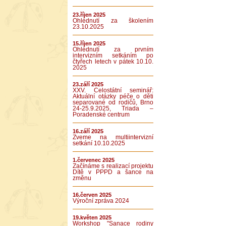
23.říjen 2025
Ohlédnutí za školením
23.10.2025
15.říjen 2025
Ohlédnutí za prvním
intervizním setkáním po
čtyřech letech v pátek 10.10.
2025
23.září 2025
XXV. Celostátní seminář:
Aktuální otázky péče o děti
separované od rodičů, Brno
24-25.9.2025, Triada –
Poradenské centrum
16.září 2025
Zveme na multiintervizní
setkání 10.10.2025
1.červenec 2025
Začínáme s realizací projektu
Dítě v PPPD a šance na
změnu
16.červen 2025
Výroční zpráva 2024
19.květen 2025
Workshop "Sanace rodiny