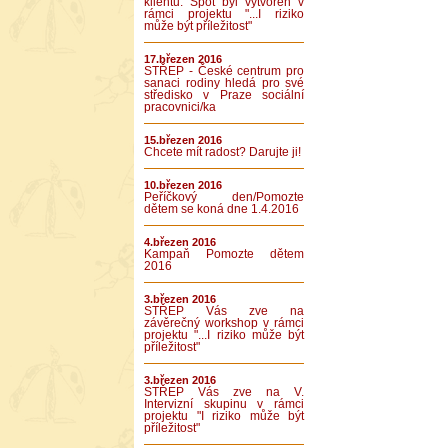
klientů. Spot byl vytvořen v
rámci projektu "...I riziko
může být příležitost"
17.březen 2016
STŘEP - České centrum pro
sanaci rodiny hledá pro své
středisko v Praze sociální
pracovnici/ka
15.březen 2016
Chcete mít radost? Darujte ji!
10.březen 2016
Peříčkový den/Pomozte
dětem se koná dne 1.4.2016
4.březen 2016
Kampaň Pomozte dětem
2016
3.březen 2016
STŘEP Vás zve na
závěrečný workshop v rámci
projektu "...I riziko může být
příležitost"
3.březen 2016
STŘEP Vás zve na V.
Intervizní skupinu v rámci
projektu "I riziko může být
příležitost"