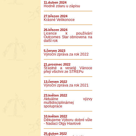
11.duben 2024
Hodně zdaru u zápisu
27.březen 2024
Krásné Velikonoce
26.březen 2024
Licence k používání
Outcomes Star obnovena na
další rok
5.červen 2023
Výroční zpráva za rok 2022
21.prosinec 2022
Šťastné a veselé Vánoce
přejí všichni ze STŘEPu
13.červen 2022
Výroční zpráva za rok 2021
23.květen 2022
Aktuálne výzvy
multidisciplinárnej
spolupráce
10.květen 2022
Děkujeme Výboru dobré vůle
- Nadaci Olgy Havlové
25.duben 2022