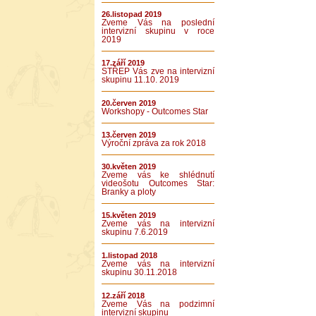
26.listopad 2019
Zveme Vás na poslední
intervizní skupinu v roce
2019
17.září 2019
STŘEP Vás zve na intervizní
skupinu 11.10. 2019
20.červen 2019
Workshopy - Outcomes Star
13.červen 2019
Výroční zpráva za rok 2018
30.květen 2019
Zveme vás ke shlédnutí
videošotu Outcomes Star:
Branky a ploty
15.květen 2019
Zveme vás na intervizní
skupinu 7.6.2019
1.listopad 2018
Zveme vás na intervizní
skupinu 30.11.2018
12.září 2018
Zveme Vás na podzimní
intervizní skupinu