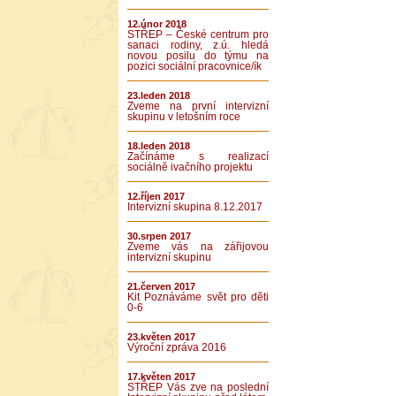
12.únor 2018
STŘEP – České centrum pro
sanaci rodiny, z.ú. hledá
novou posilu do týmu na
pozici sociální pracovnice/ík
23.leden 2018
Zveme na první intervizní
skupinu v letošním roce
18.leden 2018
Začínáme s realizací
sociálně ivačního projektu
12.říjen 2017
Intervizní skupina 8.12.2017
30.srpen 2017
Zveme vás na zářijovou
intervizní skupinu
21.červen 2017
Kit Poznáváme svět pro děti
0-6
23.květen 2017
Výroční zpráva 2016
17.květen 2017
STŘEP Vás zve na poslední