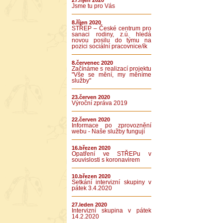
27.říjen 2020
Jsme tu pro Vás
8.říjen 2020
STŘEP – České centrum pro
sanaci rodiny, z.ú. hledá
novou posilu do týmu na
pozici sociální pracovnice/ík
8.červenec 2020
Začínáme s realizací projektu
"Vše se mění, my měníme
služby"
23.červen 2020
Výroční zpráva 2019
22.červen 2020
Informace po zprovoznění
webu - Naše služby fungují
16.březen 2020
Opatření ve STŘEPu v
souvislosti s koronavirem
10.březen 2020
Setkání intervizní skupiny v
pátek 3.4.2020
27.leden 2020
Intervizní skupina v pátek
14.2.2020