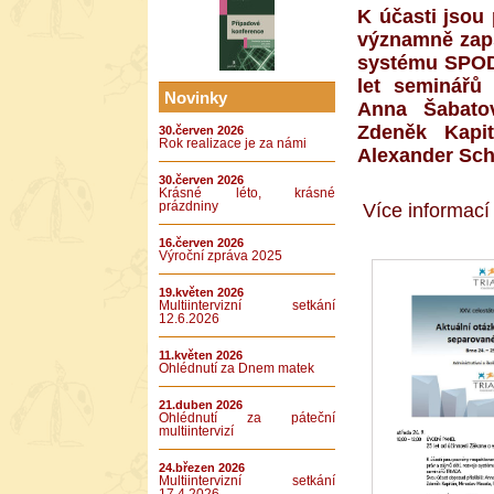
K účasti jsou
významně zaps
systému SPOD 
let seminářů
Novinky
Anna Šabato
Zdeněk Kapit
30.červen 2026
Rok realizace je za námi
Alexander Sch
30.červen 2026
Krásné léto, krásné
prázdniny
Více informací
16.červen 2026
Výroční zpráva 2025
19.květen 2026
Multiintervizní setkání
12.6.2026
11.květen 2026
Ohlédnutí za Dnem matek
21.duben 2026
Ohlédnutí za páteční
multiintervizí
24.březen 2026
Multiintervizní setkání