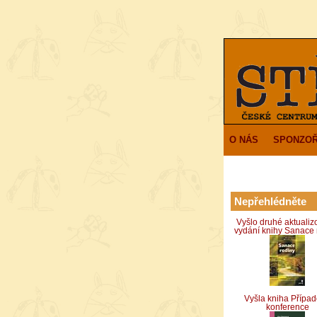
O NÁS
SPONZOŘ
Nepřehlédněte
Vyšlo druhé aktuali
vydání knihy Sanace 
Vyšla kniha Přípa
konference