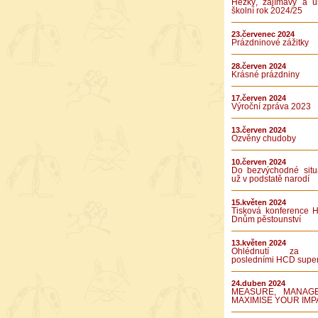
Hezký, zajímavý a ú
školní rok 2024/25
23.červenec 2024
Prázdninové zážitky
28.červen 2024
Krásné prázdniny
17.červen 2024
Výroční zpráva 2023
13.červen 2024
Ozvěny chudoby
10.červen 2024
Do bezvýchodné situ
už v podstatě narodí
15.květen 2024
Tisková konference 
Dnům pěstounství
13.květen 2024
Ohlédnutí za 
posledními HCD supe
24.duben 2024
MEASURE, MANAG
MAXIMISE YOUR IMP