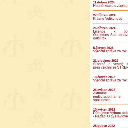
11.duben 2024
Hodně zdaru u zápisu
27.březen 2024
Krásné Velikonoce
26.březen 2024
Licence k použ
Outcomes Star obnov
další rok
5.červen 2023
Výroční zpráva za rok
21.prosinec 2022
Šťastné a veselé 
přejí všichni ze STŘE
13.červen 2022
Výroční zpráva za rok
23.květen 2022
Aktuálne v
multidisciplinárnej
spolupráce
10.květen 2022
Děkujeme Výboru dob
- Nadaci Olgy Havlové
25.duben 2022