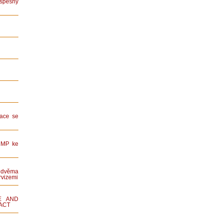
spěšný
ace se
HMP ke
dvěma
rvizemi
E AND
ACT