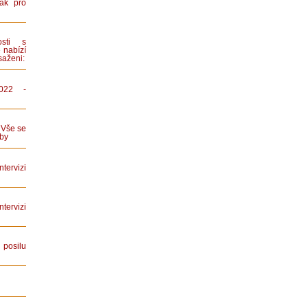
ák pro
sti s
 nabízí
saženi:
022 -
 Vše se
by
tervizi
ervizi
posilu