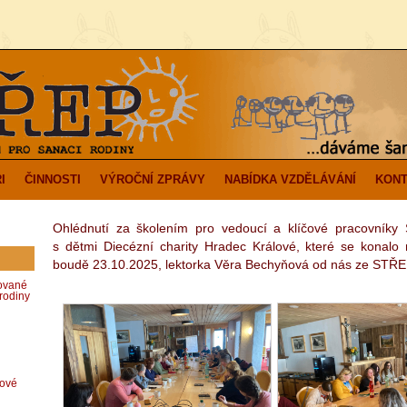
I
ČINNOSTI
VÝROČNÍ ZPRÁVY
NABÍDKA VZDĚLÁVÁNÍ
KONT
Ohlédnutí za školením pro vedoucí a klíčové pracovníky
s dětmi Diecézní charity Hradec Králové, které se konalo
boudě 23.10.2025, lektorka Věra Bechyňová od nás ze STŘ
zované
rodiny
dové