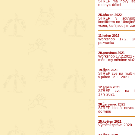
STŘEP má nový let
rodiny s dětmi…
25.březen 2022
STŘEP v souvislo
konfliktem na Ukrajině
všem, kteří jsou jím za
11.leden 2022
Workshop 17.2. 2
pozvánka
20.prosinec 2021
Workshop 17.2.2022 -
mění, my měníme služ
19.říjen 2021
STŘEP zve na multi-in
v pátek 12.11.2021
12.srpen 2021
STŘEP zve na int
17.9.2021
26.červenec 2021
STŘEP hledá novou 
do týmu
25.květen 2021
Výroční zpráva 2020