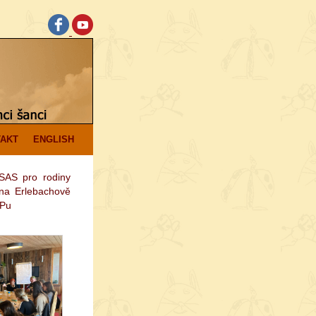
AKT
ENGLISH
 SAS pro rodiny
 na Erlebachově
EPu