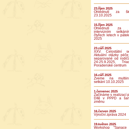
23.říjen 2025
Ohlédnutí za ško
23.10.2025
15.říjen 2025
Ohlédnutí za p
intervizním setká
čtyřech letech v pátek
2025
23.září 2025
XXV. Celostátní se
Aktuální otázky péče
separované od rodič
24-25.9.2025, Tr
Poradenské centrum
16.září 2025
Zveme na multiinte
setkání 10.10.2025
1.červenec 2025
Začínáme s realizací p
Dítě v PPPD a ša
změnu
16.červen 2025
Výroční zpráva 2024
19.květen 2025
Workshop "Sanace 