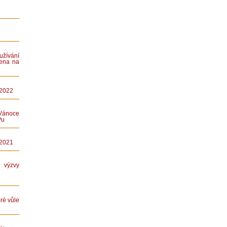
ívání
ena na
 2022
Vánoce
Pu
 2021
ýzvy
ré vůle