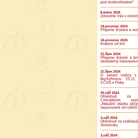
pod drobnohledem"
8.leden 2025
Zdravíme Vás v novém
19.prosinec 2024
Přejeme šťastné a vese
16.prosinec 2024
Krabice od bot
31.říjen 2024
Přejeme krásné a je
strašidelný Halloween
21.říjen 2024
O sanaci rodiny s
Bechyňovou 25.11.
CČHS v Písku
30.září 2024
Ohlédnutí za 
Celostátním semi
„Aktuální otázky péče
separované od rodičů
3.září 2024
Ohlédnutí za vzděláv
Slovensku
3.září 2024