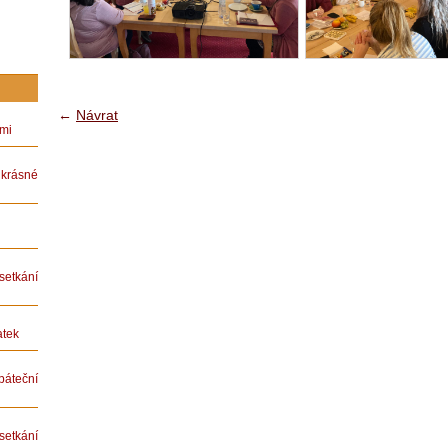
←
Návrat
ámi
rásné
etkání
atek
teční
etkání