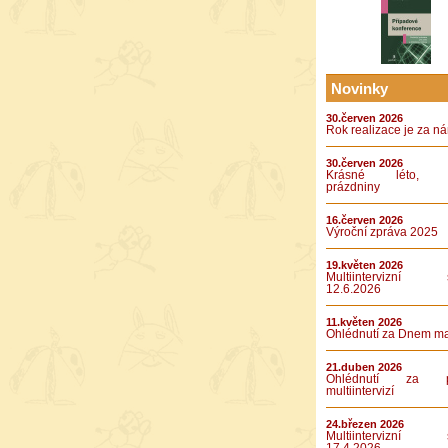
Novinky
30.červen 2026
Rok realizace je za n
30.červen 2026
Krásné léto, k
prázdniny
16.červen 2026
Výroční zpráva 2025
19.květen 2026
Multiintervizní s
12.6.2026
11.květen 2026
Ohlédnutí za Dnem m
21.duben 2026
Ohlédnutí za pá
multiintervizí
24.březen 2026
Multiintervizní s