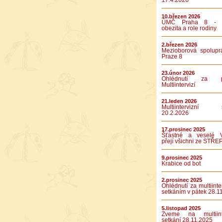
17.4.2026
10.březen 2026
ÚMČ Praha 8 - D
obezita a role rodiny
2.březen 2026
Mezioborová spolupr
Praze 8
23.únor 2026
Ohlédnutí za pá
Multiintervizí
21.leden 2026
Multiintervizní s
20.2.2026
17.prosinec 2025
Šťastné a veselé 
přejí všichni ze STŘE
9.prosinec 2025
Krabice od bot
2.prosinec 2025
Ohlédnutí za multiinte
setkáním v pátek 28.1
5.listopad 2025
Zveme na multiinte
setkání 28.11.2025