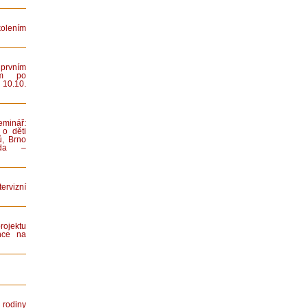
lením
rvním
ním po
 10.10.
minář:
 o děti
ů, Brno
iada –
rvizní
rojektu
nce na
rodiny