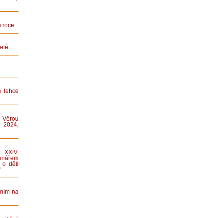
 roce
lé...
n lehce
 Věrou
 2024,
XXIV.
nářem
 o děti
“
áním na