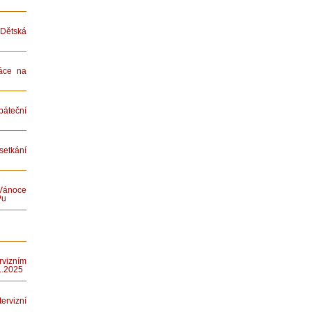
ětská
áce na
teční
etkání
Vánoce
Pu
rvizním
1.2025
rvizní