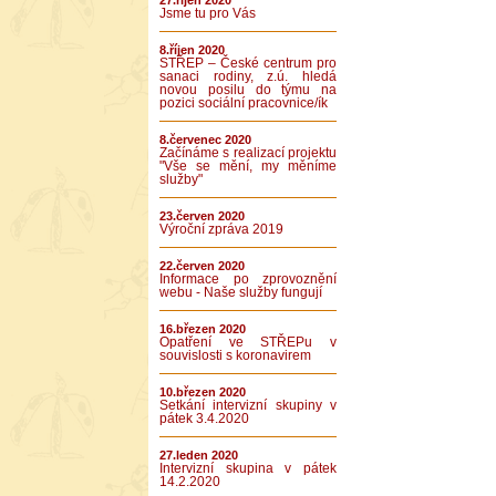
27.říjen 2020
Jsme tu pro Vás
8.říjen 2020
STŘEP – České centrum pro
sanaci rodiny, z.ú. hledá
novou posilu do týmu na
pozici sociální pracovnice/ík
8.červenec 2020
Začínáme s realizací projektu
"Vše se mění, my měníme
služby"
23.červen 2020
Výroční zpráva 2019
22.červen 2020
Informace po zprovoznění
webu - Naše služby fungují
16.březen 2020
Opatření ve STŘEPu v
souvislosti s koronavirem
10.březen 2020
Setkání intervizní skupiny v
pátek 3.4.2020
27.leden 2020
Intervizní skupina v pátek
14.2.2020