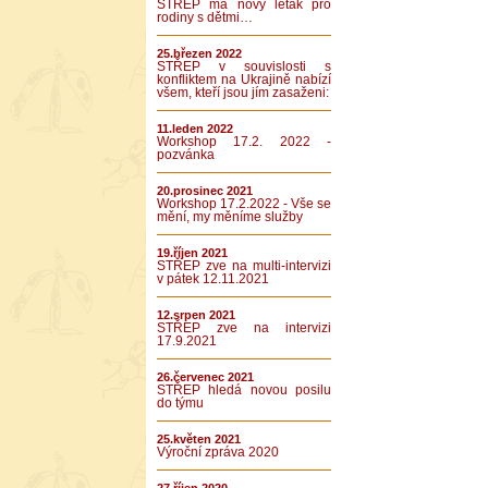
STŘEP má nový leták pro
rodiny s dětmi…
25.březen 2022
STŘEP v souvislosti s
konfliktem na Ukrajině nabízí
všem, kteří jsou jím zasaženi:
11.leden 2022
Workshop 17.2. 2022 -
pozvánka
20.prosinec 2021
Workshop 17.2.2022 - Vše se
mění, my měníme služby
19.říjen 2021
STŘEP zve na multi-intervizi
v pátek 12.11.2021
12.srpen 2021
STŘEP zve na intervizi
17.9.2021
26.červenec 2021
STŘEP hledá novou posilu
do týmu
25.květen 2021
Výroční zpráva 2020