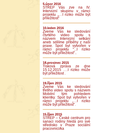
5.únor 2016
STŘEP Vás zve na IV.
Intervizní skupinu v rámci
projektu „…I riziko může být
příležitost“
10.leden 2016
Zveme Vás ke sledování
čtvrtého video spotu s
názvem Intervizní setkání
aneb sdílíme příběhy z naší
praxe. Spot byl vytvořen v
rámci projektu "...I riziko
může být příležitost"..
18.prosinec 2015
Tisková zpráva ze dne
15.12.2015 ….I riziko může
být příležitost .
19.říjen 2015
Zveme Vás ke sledování
třetího video spotu s názvem
Mobilní tým pohledem
klientky. Spot byl vytvořen v
rámci projektu „…I riziko
může být příležitost“.
15.říjen 2015
STŘEP – České centrum pro
sanaci rodiny hledá pro své
středisko v Praze sociální
pracovnici/ka