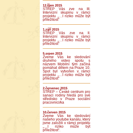
12.říjen 2015
STŘEP Vás zve na III.
Intervizní skupinu v rámci
projektu „…I riziko může být
příležitost“
1.září 2015
STŘEP Vás zve na II.
Intervizní skupinu v rámci
projektu „…I riziko může být
příležitost“
5.srpen 2015
Zveme Vás ke sledování
druhého video spotu s
názvem Mobilní tým začíná
pomáhat dětem na Praze 10.
Spot byl vytvořen v rámci
projektu „…I riziko může být
příležitost“
2.červenec 2015
STŘEP – České centrum pro
sanaci rodiny hledá pro své
středisko v Praze sociální
pracovnici/ka
10.červen 2015
Zveme Vás ke sledování
našeho youtube kanálu, který
jsme založili v rámci projektu
„…I riziko může být
příležitost“.