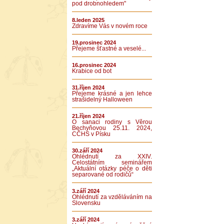
pod drobnohledem"
8.leden 2025
Zdravíme Vás v novém roce
19.prosinec 2024
Přejeme šťastné a veselé...
16.prosinec 2024
Krabice od bot
31.říjen 2024
Přejeme krásné a jen lehce
strašidelný Halloween
21.říjen 2024
O sanaci rodiny s Věrou
Bechyňovou 25.11. 2024,
CČHS v Písku
30.září 2024
Ohlédnutí za XXIV.
Celostátním seminářem
„Aktuální otázky péče o děti
separované od rodičů“
3.září 2024
Ohlédnutí za vzděláváním na
Slovensku
3.září 2024