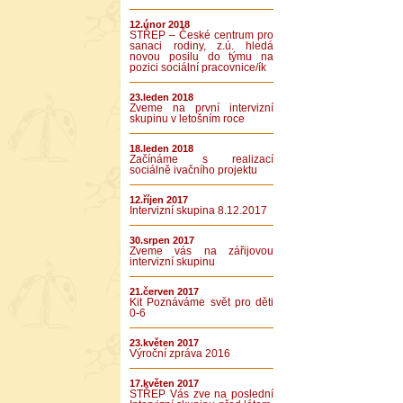
12.únor 2018
STŘEP – České centrum pro
sanaci rodiny, z.ú. hledá
novou posilu do týmu na
pozici sociální pracovnice/ík
23.leden 2018
Zveme na první intervizní
skupinu v letošním roce
18.leden 2018
Začínáme s realizací
sociálně ivačního projektu
12.říjen 2017
Intervizní skupina 8.12.2017
30.srpen 2017
Zveme vás na zářijovou
intervizní skupinu
21.červen 2017
Kit Poznáváme svět pro děti
0-6
23.květen 2017
Výroční zpráva 2016
17.květen 2017
STŘEP Vás zve na poslední