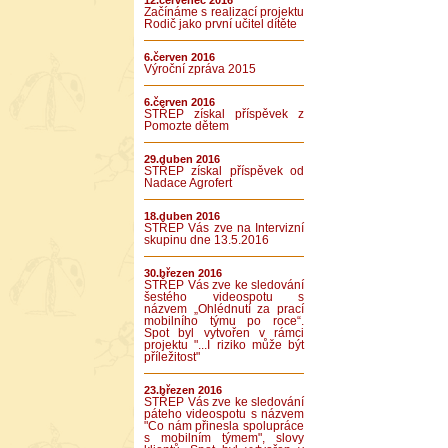
12.červenec 2016
Začínáme s realizací projektu
Rodič jako první učitel dítěte
6.červen 2016
Výroční zpráva 2015
6.červen 2016
STŘEP získal příspěvek z
Pomozte dětem
29.duben 2016
STŘEP získal příspěvek od
Nadace Agrofert
18.duben 2016
STŘEP Vás zve na Intervizní
skupinu dne 13.5.2016
30.březen 2016
STŘEP Vás zve ke sledování
šestého videospotu s
názvem „Ohlédnutí za prací
mobilního týmu po roce“.
Spot byl vytvořen v rámci
projektu "...I riziko může být
příležitost"
23.březen 2016
STŘEP Vás zve ke sledování
páteho videospotu s názvem
"Co nám přinesla spolupráce
s mobilním týmem", slovy