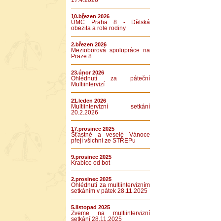
17.4.2026
10.březen 2026
ÚMČ Praha 8 - Dětská
obezita a role rodiny
2.březen 2026
Mezioborová spolupráce na
Praze 8
23.únor 2026
Ohlédnutí za páteční
Multiintervizí
21.leden 2026
Multiintervizní setkání
20.2.2026
17.prosinec 2025
Šťastné a veselé Vánoce
přejí všichni ze STŘEPu
9.prosinec 2025
Krabice od bot
2.prosinec 2025
Ohlédnutí za multiintervizním
setkáním v pátek 28.11.2025
5.listopad 2025
Zveme na multiintervizní
setkání 28.11.2025