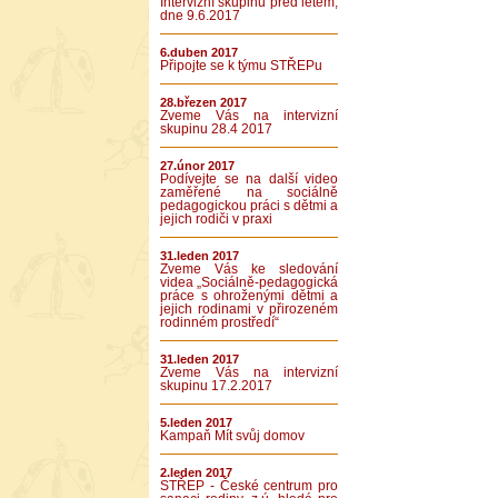
Intervizní skupinu před létem,
dne 9.6.2017
6.duben 2017
Připojte se k týmu STŘEPu
28.březen 2017
Zveme Vás na intervizní
skupinu 28.4 2017
27.únor 2017
Podívejte se na další video
zaměřené na sociálně
pedagogickou práci s dětmi a
jejich rodiči v praxi
31.leden 2017
Zveme Vás ke sledování
videa „Sociálně-pedagogická
práce s ohroženými dětmi a
jejich rodinami v přirozeném
rodinném prostředí“
31.leden 2017
Zveme Vás na intervizní
skupinu 17.2.2017
5.leden 2017
Kampaň Mít svůj domov
2.leden 2017
STŘEP - České centrum pro