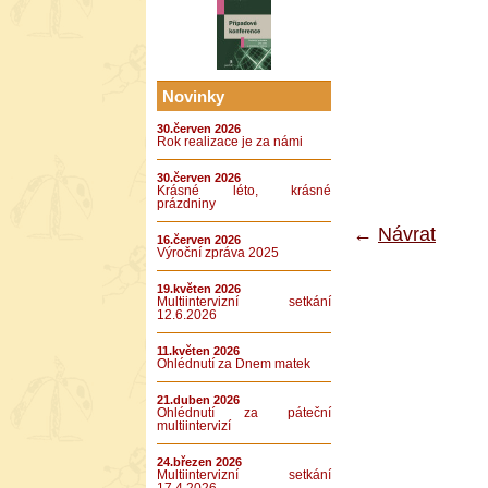
Novinky
30.červen 2026
Rok realizace je za námi
30.červen 2026
Krásné léto, krásné
prázdniny
←
Návrat
16.červen 2026
Výroční zpráva 2025
19.květen 2026
Multiintervizní setkání
12.6.2026
11.květen 2026
Ohlédnutí za Dnem matek
21.duben 2026
Ohlédnutí za páteční
multiintervizí
24.březen 2026
Multiintervizní setkání