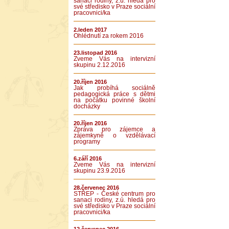
sanaci rodiny, z.ú. hledá pro
své středisko v Praze sociální
pracovnici/ka
2.leden 2017
Ohlédnutí za rokem 2016
23.listopad 2016
Zveme Vás na intervizní
skupinu 2.12.2016
20.říjen 2016
Jak probíhá sociálně
pedagogická práce s dětmi
na počátku povinné školní
docházky
20.říjen 2016
Zpráva pro zájemce a
zájemkyně o vzdělávací
programy
6.září 2016
Zveme Vás na intervizní
skupinu 23.9.2016
28.červenec 2016
STŘEP - České centrum pro
sanaci rodiny, z.ú. hledá pro
své středisko v Praze sociální
pracovnici/ka