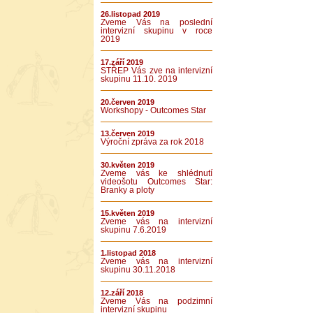
26.listopad 2019
Zveme Vás na poslední
intervizní skupinu v roce
2019
17.září 2019
STŘEP Vás zve na intervizní
skupinu 11.10. 2019
20.červen 2019
Workshopy - Outcomes Star
13.červen 2019
Výroční zpráva za rok 2018
30.květen 2019
Zveme vás ke shlédnutí
videošotu Outcomes Star:
Branky a ploty
15.květen 2019
Zveme vás na intervizní
skupinu 7.6.2019
1.listopad 2018
Zveme vás na intervizní
skupinu 30.11.2018
12.září 2018
Zveme Vás na podzimní
intervizní skupinu