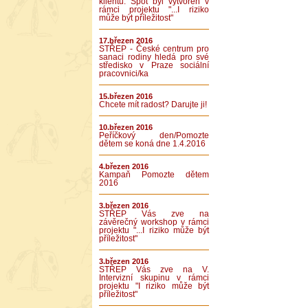
klientů. Spot byl vytvořen v
rámci projektu "...I riziko
může být příležitost"
17.březen 2016
STŘEP - České centrum pro
sanaci rodiny hledá pro své
středisko v Praze sociální
pracovnici/ka
15.březen 2016
Chcete mít radost? Darujte ji!
10.březen 2016
Peříčkový den/Pomozte
dětem se koná dne 1.4.2016
4.březen 2016
Kampaň Pomozte dětem
2016
3.březen 2016
STŘEP Vás zve na
závěrečný workshop v rámci
projektu "...I riziko může být
příležitost"
3.březen 2016
STŘEP Vás zve na V.
Intervizní skupinu v rámci
projektu "I riziko může být
příležitost"