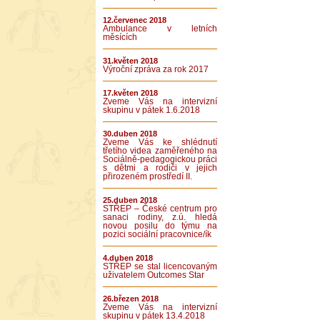
12.červenec 2018
Ambulance v letních
měsících
31.květen 2018
Výroční zpráva za rok 2017
17.květen 2018
Zveme Vás na intervizní
skupinu v pátek 1.6.2018
30.duben 2018
Zveme Vás ke shlédnutí
třetího videa zaměřeného na
Sociálně-pedagogickou práci
s dětmi a rodiči v jejich
přirozeném prostředí II.
25.duben 2018
STŘEP – České centrum pro
sanaci rodiny, z.ú. hledá
novou posilu do týmu na
pozici sociální pracovnice/ík
4.duben 2018
STŘEP se stal licencovaným
uživatelem Outcomes Star
26.březen 2018
Zveme Vás na intervizní
skupinu v pátek 13.4.2018