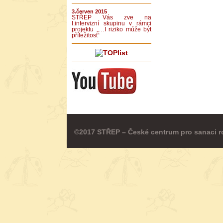
3.červen 2015
STŘEP Vás zve na
I.intervizní skupinu v rámci
projektu „…I riziko může být
příležitost“
©2017 STŘEP – České centrum pro sanaci r