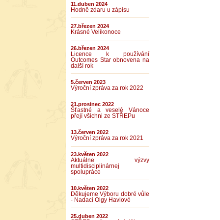
11.duben 2024
Hodně zdaru u zápisu
27.březen 2024
Krásné Velikonoce
26.březen 2024
Licence k používání
Outcomes Star obnovena na
další rok
5.červen 2023
Výroční zpráva za rok 2022
21.prosinec 2022
Šťastné a veselé Vánoce
přejí všichni ze STŘEPu
13.červen 2022
Výroční zpráva za rok 2021
23.květen 2022
Aktuálne výzvy
multidisciplinárnej
spolupráce
10.květen 2022
Děkujeme Výboru dobré vůle
- Nadaci Olgy Havlové
25.duben 2022