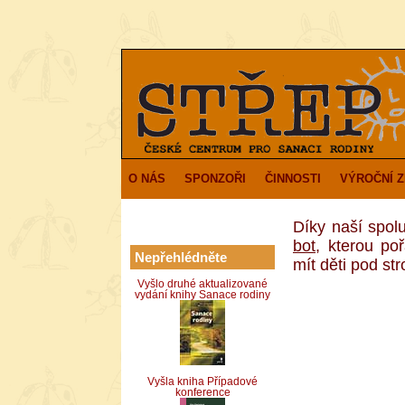
O NÁS
SPONZOŘI
ČINNOSTI
VÝROČNÍ 
Díky naší spol
bot
, kterou po
Nepřehlédněte
mít děti pod s
Vyšlo druhé aktualizované
vydání knihy Sanace rodiny
Vyšla kniha Případové
konference