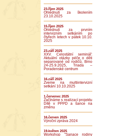
23.říjen 2025
Ohlédnutí za školením
23.10.2025
15.říjen 2025
Ohlédnutí za prvním
intervizním setkáním po
čtyřech letech v pátek 10.10.
2025
23.září 2025
XXV. Celostátní seminář:
Aktuální otázky péče o děti
separované od rodičů, Brno
24-25.9.2025, Triada –
Poradenské centrum
16.září 2025
Zveme na multiintervizní
setkání 10.10.2025
1.červenec 2025
Začínáme s realizací projektu
Dítě v PPPD a šance na
změnu
16.červen 2025
Výroční zpráva 2024
19.květen 2025
Workshop "Sanace rodiny