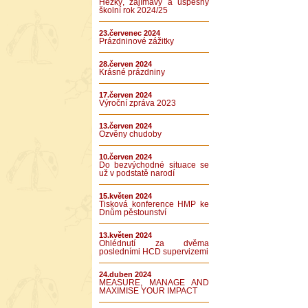
Hezký, zajímavý a úspěšný
školní rok 2024/25
23.červenec 2024
Prázdninové zážitky
28.červen 2024
Krásné prázdniny
17.červen 2024
Výroční zpráva 2023
13.červen 2024
Ozvěny chudoby
10.červen 2024
Do bezvýchodné situace se
už v podstatě narodí
15.květen 2024
Tisková konference HMP ke
Dnům pěstounství
13.květen 2024
Ohlédnutí za dvěma
posledními HCD supervizemi
24.duben 2024
MEASURE, MANAGE AND
MAXIMISE YOUR IMPACT