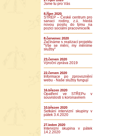
27.říjen 2020
Jsme tu pro Vás
8.říjen 2020
STŘEP – České centrum pro
sanaci rodiny, z.ú. hledá
novou posilu do týmu na
pozici sociální pracovnice/ík
8.červenec 2020
Začínáme s realizací projektu
"Vše se mění, my měníme
služby"
23.červen 2020
Výroční zpráva 2019
22.červen 2020
Informace po zprovoznění
webu - Naše služby fungují
16.březen 2020
Opatření ve STŘEPu v
souvislosti s koronavirem
10.březen 2020
Setkání intervizní skupiny v
pátek 3.4.2020
27.leden 2020
Intervizní skupina v pátek
14.2.2020