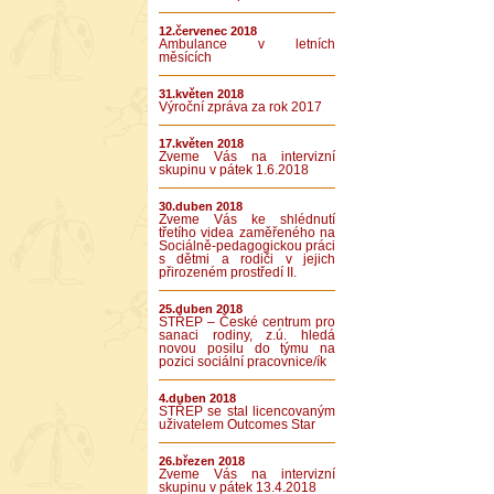
12.červenec 2018
Ambulance v letních
měsících
31.květen 2018
Výroční zpráva za rok 2017
17.květen 2018
Zveme Vás na intervizní
skupinu v pátek 1.6.2018
30.duben 2018
Zveme Vás ke shlédnutí
třetího videa zaměřeného na
Sociálně-pedagogickou práci
s dětmi a rodiči v jejich
přirozeném prostředí II.
25.duben 2018
STŘEP – České centrum pro
sanaci rodiny, z.ú. hledá
novou posilu do týmu na
pozici sociální pracovnice/ík
4.duben 2018
STŘEP se stal licencovaným
uživatelem Outcomes Star
26.březen 2018
Zveme Vás na intervizní
skupinu v pátek 13.4.2018