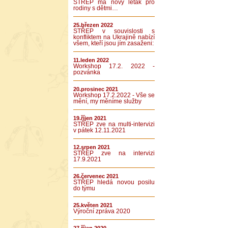
STŘEP má nový leták pro
rodiny s dětmi…
25.březen 2022
STŘEP v souvislosti s
konfliktem na Ukrajině nabízí
všem, kteří jsou jím zasaženi:
11.leden 2022
Workshop 17.2. 2022 -
pozvánka
20.prosinec 2021
Workshop 17.2.2022 - Vše se
mění, my měníme služby
19.říjen 2021
STŘEP zve na multi-intervizi
v pátek 12.11.2021
12.srpen 2021
STŘEP zve na intervizi
17.9.2021
26.červenec 2021
STŘEP hledá novou posilu
do týmu
25.květen 2021
Výroční zpráva 2020