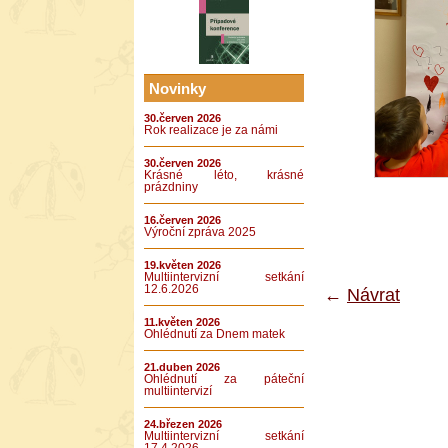
Novinky
30.červen 2026
Rok realizace je za námi
30.červen 2026
Krásné léto, krásné
prázdniny
16.červen 2026
Výroční zpráva 2025
19.květen 2026
Multiintervizní setkání
12.6.2026
←
Návrat
11.květen 2026
Ohlédnutí za Dnem matek
21.duben 2026
Ohlédnutí za páteční
multiintervizí
24.březen 2026
Multiintervizní setkání