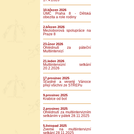
17.4.2026
10.březen 2026
ÚMČ Praha 8 - Dětská
obezita a role rodiny
2.březen 2026
Mezioborová spolupráce na
Praze 8
23.únor 2026
Ohlédnutí za páteční
Multiintervizí
21.leden 2026
Multiintervizní setkání
20.2.2026
17.prosinec 2025
Šťastné a veselé Vánoce
přejí všichni ze STŘEPu
9.prosinec 2025
Krabice od bot
2.prosinec 2025
Ohlédnutí za multiintervizním
setkáním v pátek 28.11.2025
5.listopad 2025
Zveme na multiintervizní
setkání 28.11.2025