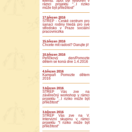
klientů. Spot byl vytvořen v
rámci projektu "...I riziko
může být příležitost"
17.březen 2016
STŘEP - České centrum pro
sanaci rodiny hledá pro své
středisko v Praze sociální
pracovnici/ka
15.březen 2016
Chcete mít radost? Darujte ji!
10.březen 2016
Peříčkový den/Pomozte
dětem se koná dne 1.4.2016
4.březen 2016
Kampaň Pomozte dětem
2016
3.březen 2016
STŘEP Vás zve na
závěrečný workshop v rámci
projektu "...I riziko může být
příležitost"
3.březen 2016
STŘEP Vás zve na V.
Intervizní skupinu v rámci
projektu "I riziko může být
příležitost"