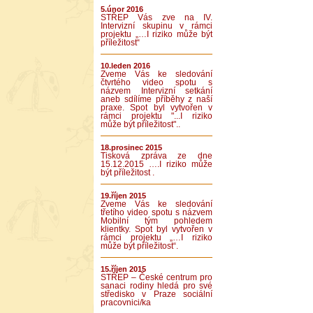
5.únor 2016
STŘEP Vás zve na IV.
Intervizní skupinu v rámci
projektu „…I riziko může být
příležitost“
10.leden 2016
Zveme Vás ke sledování
čtvrtého video spotu s
názvem Intervizní setkání
aneb sdílíme příběhy z naší
praxe. Spot byl vytvořen v
rámci projektu "...I riziko
může být příležitost"..
18.prosinec 2015
Tisková zpráva ze dne
15.12.2015 ….I riziko může
být příležitost .
19.říjen 2015
Zveme Vás ke sledování
třetího video spotu s názvem
Mobilní tým pohledem
klientky. Spot byl vytvořen v
rámci projektu „…I riziko
může být příležitost“.
15.říjen 2015
STŘEP – České centrum pro
sanaci rodiny hledá pro své
středisko v Praze sociální
pracovnici/ka