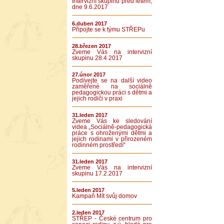
Intervizní skupinu před létem,
dne 9.6.2017
6.duben 2017
Připojte se k týmu STŘEPu
28.březen 2017
Zveme Vás na intervizní
skupinu 28.4 2017
27.únor 2017
Podívejte se na další video
zaměřené na sociálně
pedagogickou práci s dětmi a
jejich rodiči v praxi
31.leden 2017
Zveme Vás ke sledování
videa „Sociálně-pedagogická
práce s ohroženými dětmi a
jejich rodinami v přirozeném
rodinném prostředí“
31.leden 2017
Zveme Vás na intervizní
skupinu 17.2.2017
5.leden 2017
Kampaň Mít svůj domov
2.leden 2017
STŘEP - České centrum pro