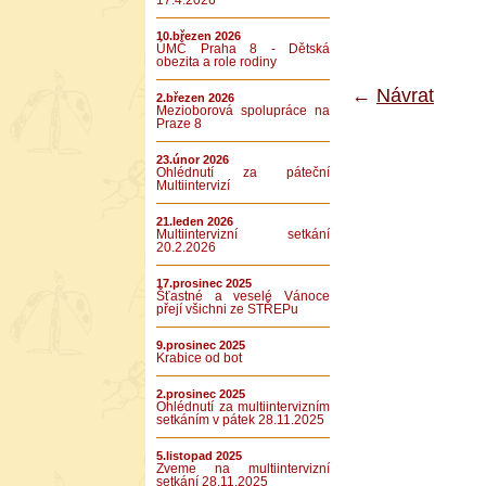
17.4.2026
10.březen 2026
ÚMČ Praha 8 - Dětská
obezita a role rodiny
←
Návrat
2.březen 2026
Mezioborová spolupráce na
Praze 8
23.únor 2026
Ohlédnutí za páteční
Multiintervizí
21.leden 2026
Multiintervizní setkání
20.2.2026
17.prosinec 2025
Šťastné a veselé Vánoce
přejí všichni ze STŘEPu
9.prosinec 2025
Krabice od bot
2.prosinec 2025
Ohlédnutí za multiintervizním
setkáním v pátek 28.11.2025
5.listopad 2025
Zveme na multiintervizní
setkání 28.11.2025