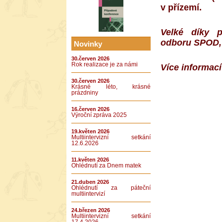
v přízemí.
Velké díky p
odboru SPOD, 
Novinky
30.červen 2026
Rok realizace je za námi
Více informac
30.červen 2026
Krásné léto, krásné
prázdniny
16.červen 2026
Výroční zpráva 2025
19.květen 2026
Multiintervizní setkání
12.6.2026
11.květen 2026
Ohlédnutí za Dnem matek
21.duben 2026
Ohlédnutí za páteční
multiintervizí
24.březen 2026
Multiintervizní setkání