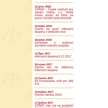
12.únor 2018
STŘEP – České centrum pro
sanaci rodiny, z.ú. hledá
novou posilu do týmu na
pozici sociální pracovnice/ík
23.leden 2018
Zveme na první intervizní
skupinu v letošním roce
18.leden 2018
Začínáme s realizací
sociálně ivačního projektu
12.říjen 2017
Intervizní skupina 8.12.2017
30.srpen 2017
Zveme vás na zářijovou
intervizní skupinu
21.červen 2017
Kit Poznáváme svět pro děti
0-6
23.květen 2017
Výroční zpráva 2016
17.květen 2017
STŘEP Vás zve na poslední