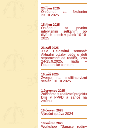
23.říjen 2025
Ohlédnutí za školením
23.10.2025
15.říjen 2025
Ohlédnutí za prvním
intervizním setkáním po
čtyřech letech v pátek 10.10.
2025
23.září 2025
XXV. Celostátní seminář:
Aktuální otázky péče o děti
separované od rodičů, Brno
24-25.9.2025, Triada –
Poradenské centrum
16.září 2025
Zveme na multiintervizní
setkání 10.10.2025
1.červenec 2025
Začínáme s realizací projektu
Dítě v PPPD a šance na
změnu
16.červen 2025
Výroční zpráva 2024
19.květen 2025
Workshop "Sanace rodiny