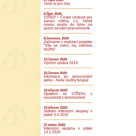
27.říjen 2020
Jsme tu pro Vás
8.říjen 2020
STŘEP – České centrum pro
sanaci rodiny, z.ú. hledá
novou posilu do týmu na
pozici sociální pracovnice/ík
8.červenec 2020
Začínáme s realizací projektu
"Vše se mění, my měníme
služby"
23.červen 2020
Výroční zpráva 2019
22.červen 2020
Informace po zprovoznění
webu - Naše služby fungují
16.březen 2020
Opatření ve STŘEPu v
souvislosti s koronavirem
10.březen 2020
Setkání intervizní skupiny v
pátek 3.4.2020
27.leden 2020
Intervizní skupina v pátek
14.2.2020