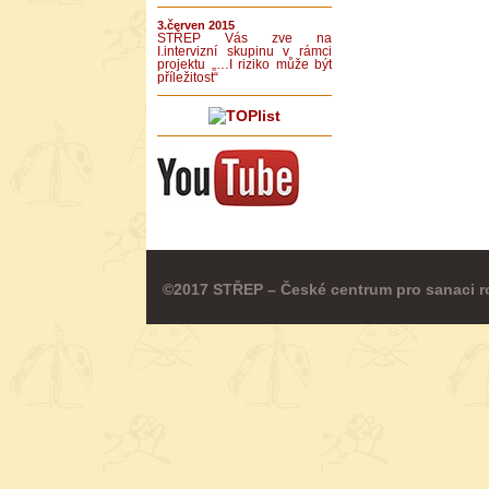
3.červen 2015
STŘEP Vás zve na
I.intervizní skupinu v rámci
projektu „…I riziko může být
příležitost“
©2017 STŘEP – České centrum pro sanaci r