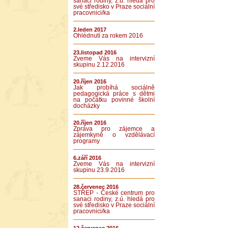
sanaci rodiny, z.ú. hledá pro
své středisko v Praze sociální
pracovnici/ka
2.leden 2017
Ohlédnutí za rokem 2016
23.listopad 2016
Zveme Vás na intervizní
skupinu 2.12.2016
20.říjen 2016
Jak probíhá sociálně
pedagogická práce s dětmi
na počátku povinné školní
docházky
20.říjen 2016
Zpráva pro zájemce a
zájemkyně o vzdělávací
programy
6.září 2016
Zveme Vás na intervizní
skupinu 23.9.2016
28.červenec 2016
STŘEP - České centrum pro
sanaci rodiny, z.ú. hledá pro
své středisko v Praze sociální
pracovnici/ka