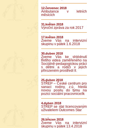
12.červenec 2018
Ambulance v letních
měsících
31.květen 2018
Výroční zpráva za rok 2017
17.květen 2018
Zveme Vás na intervizní
skupinu v pátek 1.6.2018
30.duben 2018
Zveme Vás ke shlédnutí
třetího videa zaměřeného na
Sociálně-pedagogickou práci
s dětmi a rodiči v jejich
přirozeném prostředí II.
25.duben 2018
STŘEP – České centrum pro
sanaci rodiny, z.ú. hledá
novou posilu do týmu na
pozici sociální pracovnice/ík
4.duben 2018
STŘEP se stal licencovaným
uživatelem Outcomes Star
26.březen 2018
Zveme Vás na intervizní
skupinu v pátek 13.4.2018