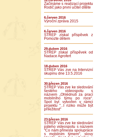
12.červenec 2016
Začínáme s realizací projektu
Rodič jako první učitel dítěte
6.červen 2016
Výroční zpráva 2015
6.červen 2016
STŘEP získal příspěvek z
Pomozte dětem
29.duben 2016
STŘEP získal příspěvek od
Nadace Agrofert
18.duben 2016
STŘEP Vás zve na Intervizní
skupinu dne 13.5.2016
30.březen 2016
STŘEP Vás zve ke sledování
šestého videospotu s
názvem „Ohlédnutí za prací
mobilního týmu po roce“.
Spot byl vytvořen v rámci
projektu "...I riziko může být
příležitost"
23.březen 2016
STŘEP Vás zve ke sledování
páteho videospotu s názvem
"Co nám přinesla spolupráce
s mobilním týmem", slovy