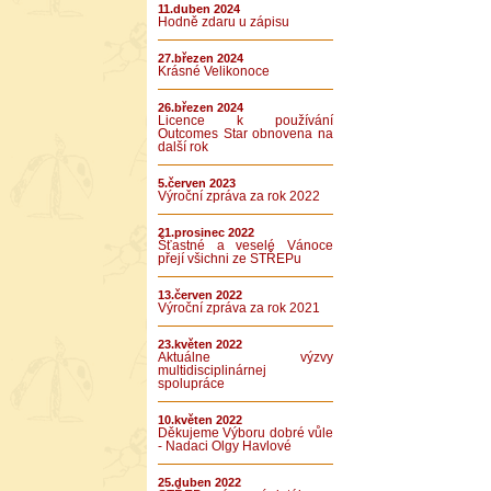
11.duben 2024
Hodně zdaru u zápisu
27.březen 2024
Krásné Velikonoce
26.březen 2024
Licence k používání
Outcomes Star obnovena na
další rok
5.červen 2023
Výroční zpráva za rok 2022
21.prosinec 2022
Šťastné a veselé Vánoce
přejí všichni ze STŘEPu
13.červen 2022
Výroční zpráva za rok 2021
23.květen 2022
Aktuálne výzvy
multidisciplinárnej
spolupráce
10.květen 2022
Děkujeme Výboru dobré vůle
- Nadaci Olgy Havlové
25.duben 2022