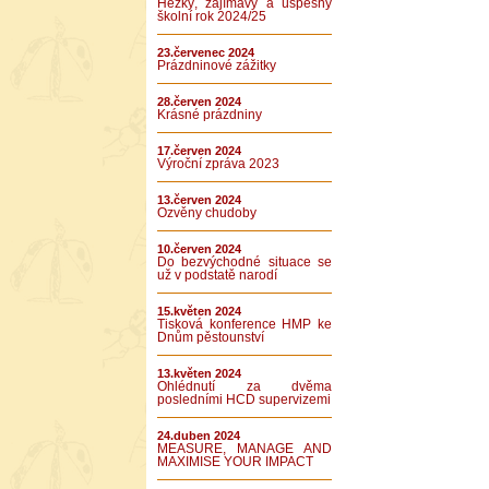
Hezký, zajímavý a úspěšný
školní rok 2024/25
23.červenec 2024
Prázdninové zážitky
28.červen 2024
Krásné prázdniny
17.červen 2024
Výroční zpráva 2023
13.červen 2024
Ozvěny chudoby
10.červen 2024
Do bezvýchodné situace se
už v podstatě narodí
15.květen 2024
Tisková konference HMP ke
Dnům pěstounství
13.květen 2024
Ohlédnutí za dvěma
posledními HCD supervizemi
24.duben 2024
MEASURE, MANAGE AND
MAXIMISE YOUR IMPACT