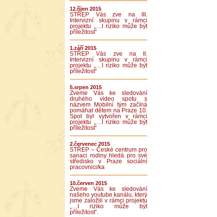
12.říjen 2015
STŘEP Vás zve na III.
Intervizní skupinu v rámci
projektu „…I riziko může být
příležitost“
1.září 2015
STŘEP Vás zve na II.
Intervizní skupinu v rámci
projektu „…I riziko může být
příležitost“
5.srpen 2015
Zveme Vás ke sledování
druhého video spotu s
názvem Mobilní tým začíná
pomáhat dětem na Praze 10.
Spot byl vytvořen v rámci
projektu „…I riziko může být
příležitost“
2.červenec 2015
STŘEP – České centrum pro
sanaci rodiny hledá pro své
středisko v Praze sociální
pracovnici/ka
10.červen 2015
Zveme Vás ke sledování
našeho youtube kanálu, který
jsme založili v rámci projektu
„…I riziko může být
příležitost“.