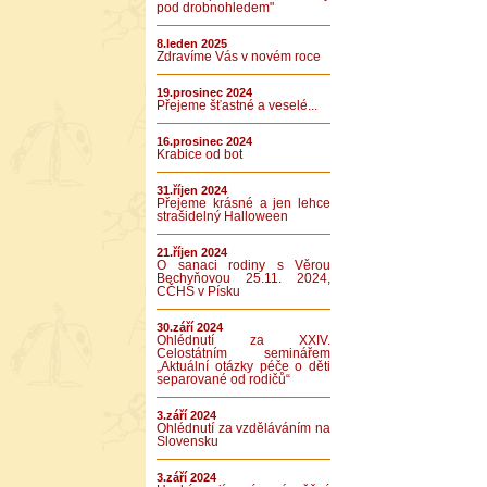
pod drobnohledem"
8.leden 2025
Zdravíme Vás v novém roce
19.prosinec 2024
Přejeme šťastné a veselé...
16.prosinec 2024
Krabice od bot
31.říjen 2024
Přejeme krásné a jen lehce
strašidelný Halloween
21.říjen 2024
O sanaci rodiny s Věrou
Bechyňovou 25.11. 2024,
CČHS v Písku
30.září 2024
Ohlédnutí za XXIV.
Celostátním seminářem
„Aktuální otázky péče o děti
separované od rodičů“
3.září 2024
Ohlédnutí za vzděláváním na
Slovensku
3.září 2024