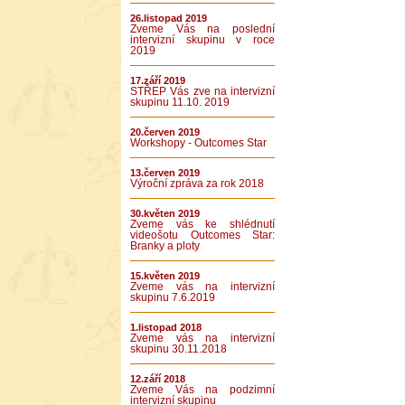
26.listopad 2019
Zveme Vás na poslední
intervizní skupinu v roce
2019
17.září 2019
STŘEP Vás zve na intervizní
skupinu 11.10. 2019
20.červen 2019
Workshopy - Outcomes Star
13.červen 2019
Výroční zpráva za rok 2018
30.květen 2019
Zveme vás ke shlédnutí
videošotu Outcomes Star:
Branky a ploty
15.květen 2019
Zveme vás na intervizní
skupinu 7.6.2019
1.listopad 2018
Zveme vás na intervizní
skupinu 30.11.2018
12.září 2018
Zveme Vás na podzimní
intervizní skupinu