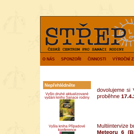
O NÁS
SPONZOŘI
ČINNOSTI
VÝROČNÍ 
Nepřehlédněte
dovolujeme si
Vyšlo druhé aktualizované
proběhne
17.4
vydání knihy Sanace rodiny
Multiintervize
Vyšla kniha Případové
konference
Meteoru 6 (B