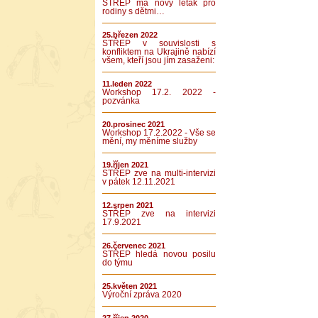
STŘEP má nový leták pro
rodiny s dětmi…
25.březen 2022
STŘEP v souvislosti s
konfliktem na Ukrajině nabízí
všem, kteří jsou jím zasaženi:
11.leden 2022
Workshop 17.2. 2022 -
pozvánka
20.prosinec 2021
Workshop 17.2.2022 - Vše se
mění, my měníme služby
19.říjen 2021
STŘEP zve na multi-intervizi
v pátek 12.11.2021
12.srpen 2021
STŘEP zve na intervizi
17.9.2021
26.červenec 2021
STŘEP hledá novou posilu
do týmu
25.květen 2021
Výroční zpráva 2020