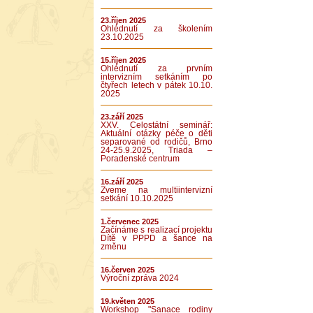
23.říjen 2025
Ohlédnutí za školením
23.10.2025
15.říjen 2025
Ohlédnutí za prvním
intervizním setkáním po
čtyřech letech v pátek 10.10.
2025
23.září 2025
XXV. Celostátní seminář:
Aktuální otázky péče o děti
separované od rodičů, Brno
24-25.9.2025, Triada –
Poradenské centrum
16.září 2025
Zveme na multiintervizní
setkání 10.10.2025
1.červenec 2025
Začínáme s realizací projektu
Dítě v PPPD a šance na
změnu
16.červen 2025
Výroční zpráva 2024
19.květen 2025
Workshop "Sanace rodiny