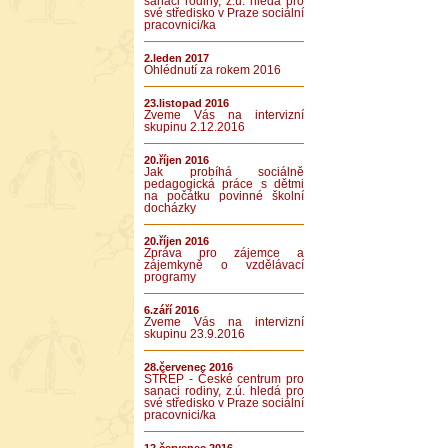
sanaci rodiny, z.ú. hledá pro
své středisko v Praze sociální
pracovnici/ka
2.leden 2017
Ohlédnutí za rokem 2016
23.listopad 2016
Zveme Vás na intervizní
skupinu 2.12.2016
20.říjen 2016
Jak probíhá sociálně
pedagogická práce s dětmi
na počátku povinné školní
docházky
20.říjen 2016
Zpráva pro zájemce a
zájemkyně o vzdělávací
programy
6.září 2016
Zveme Vás na intervizní
skupinu 23.9.2016
28.červenec 2016
STŘEP - České centrum pro
sanaci rodiny, z.ú. hledá pro
své středisko v Praze sociální
pracovnici/ka