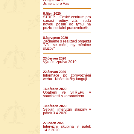
27.říjen 2020
Jsme tu pro Vás
8.říjen 2020
STŘEP – České centrum pro
sanaci rodiny, z.ú. hledá
novou posilu do týmu na
pozici sociální pracovnice/ík
8.červenec 2020
Začínáme s realizací projektu
"Vše se mění, my měníme
služby"
23.červen 2020
Výroční zpráva 2019
22.červen 2020
Informace po zprovoznění
webu - Naše služby fungují
16.březen 2020
Opatření ve STŘEPu v
souvislosti s koronavirem
10.březen 2020
Setkání intervizní skupiny v
pátek 3.4.2020
27.leden 2020
Intervizní skupina v pátek
14.2.2020