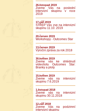
26.listopad 2019
Zveme Vás na poslední
intervizní skupinu v roce
2019
17.září 2019
STŘEP Vás zve na intervizní
skupinu 11.10. 2019
20.červen 2019
Workshopy - Outcomes Star
13.červen 2019
Výroční zpráva za rok 2018
30.květen 2019
Zveme vás ke shlédnutí
videošotu Outcomes Star:
Branky a ploty
15.květen 2019
Zveme vás na intervizní
skupinu 7.6.2019
1.listopad 2018
Zveme vás na intervizní
skupinu 30.11.2018
12.září 2018
Zveme Vás na podzimní
intervizní skupinu