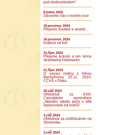
pod drobnohledem"
8.leden 2025
Zdravíme Vás v novém roce
19.prosinec 2024
Přejeme šťastné a veselé...
16.prosinec 2024
Krabice od bot
31.říjen 2024
Přejeme krásné a jen lehce
strašidelný Halloween
21.říjen 2024
O sanaci rodiny s Věrou
Bechyňovou 25.11. 2024,
CČHS v Písku
30.září 2024
Ohlédnutí za XXIV.
Celostátním seminářem
„Aktuální otázky péče o děti
separované od rodičů“
3.září 2024
Ohlédnutí za vzděláváním na
Slovensku
3.září 2024