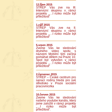
12.říjen 2015
STŘEP Vás zve na III.
Intervizní skupinu v rámci
projektu „…I riziko může být
příležitost“
1.září 2015
STŘEP Vás zve na II.
Intervizní skupinu v rámci
projektu „…I riziko může být
příležitost“
5.srpen 2015
Zveme Vás ke sledování
druhého video spotu s
názvem Mobilní tým začíná
pomáhat dětem na Praze 10.
Spot byl vytvořen v rámci
projektu „…I riziko může být
příležitost“
2.červenec 2015
STŘEP – České centrum pro
sanaci rodiny hledá pro své
středisko v Praze sociální
pracovnici/ka
10.červen 2015
Zveme Vás ke sledování
našeho youtube kanálu, který
jsme založili v rámci projektu
„…I riziko může být
příležitost“.