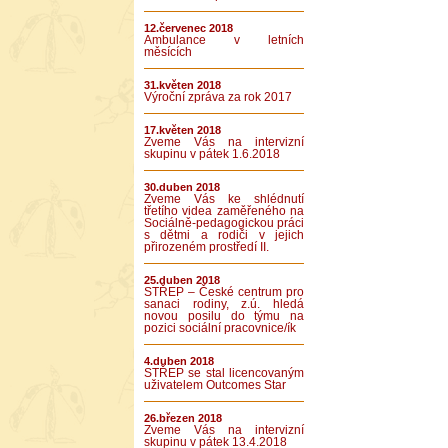
12.červenec 2018
Ambulance v letních
měsících
31.květen 2018
Výroční zpráva za rok 2017
17.květen 2018
Zveme Vás na intervizní
skupinu v pátek 1.6.2018
30.duben 2018
Zveme Vás ke shlédnutí
třetího videa zaměřeného na
Sociálně-pedagogickou práci
s dětmi a rodiči v jejich
přirozeném prostředí II.
25.duben 2018
STŘEP – České centrum pro
sanaci rodiny, z.ú. hledá
novou posilu do týmu na
pozici sociální pracovnice/ík
4.duben 2018
STŘEP se stal licencovaným
uživatelem Outcomes Star
26.březen 2018
Zveme Vás na intervizní
skupinu v pátek 13.4.2018