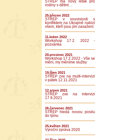
STŘEP má nový leták pro
rodiny s dětmi…
25.březen 2022
STŘEP v souvislosti s
konfliktem na Ukrajině nabízí
všem, kteří jsou jím zasaženi:
11.leden 2022
Workshop 17.2. 2022 -
pozvánka
20.prosinec 2021
Workshop 17.2.2022 - Vše se
mění, my měníme služby
19.říjen 2021
STŘEP zve na multi-intervizi
v pátek 12.11.2021
12.srpen 2021
STŘEP zve na intervizi
17.9.2021
26.červenec 2021
STŘEP hledá novou posilu
do týmu
25.květen 2021
Výroční zpráva 2020