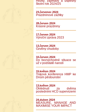
Hezký, zajímavý a úspěšný
školní rok 2024/25
23.červenec 2024
Prázdninové zážitky
28.červen 2024
Krásné prázdniny
17.červen 2024
Výroční zpráva 2023
13.červen 2024
Ozvěny chudoby
10.červen 2024
Do bezvýchodné situace se
už v podstatě narodí
15.květen 2024
Tisková konference HMP ke
Dnům pěstounství
13.květen 2024
Ohlédnutí za dvěma
posledními HCD supervizemi
24.duben 2024
MEASURE, MANAGE AND
MAXIMISE YOUR IMPACT