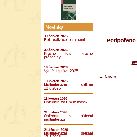
Novinky
30.červen 2026
Podpořeno 
Rok realizace je za námi
30.červen 2026
Krásné léto, krásné
prázdniny
w
16.červen 2026
Výroční zpráva 2025
←
Návrat
19.květen 2026
Multiintervizní setkání
12.6.2026
11.květen 2026
Ohlédnutí za Dnem matek
21.duben 2026
Ohlédnutí za páteční
multiintervizí
24.březen 2026
Multiintervizní setkání