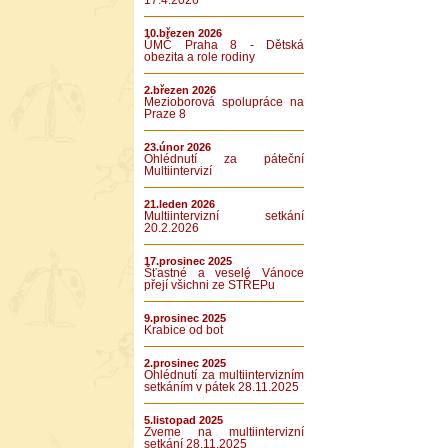
17.4.2026
10.březen 2026
ÚMČ Praha 8 - Dětská
obezita a role rodiny
2.březen 2026
Mezioborová spolupráce na
Praze 8
23.únor 2026
Ohlédnutí za páteční
Multiintervizí
21.leden 2026
Multiintervizní setkání
20.2.2026
17.prosinec 2025
Šťastné a veselé Vánoce
přejí všichni ze STŘEPu
9.prosinec 2025
Krabice od bot
2.prosinec 2025
Ohlédnutí za multiintervizním
setkáním v pátek 28.11.2025
5.listopad 2025
Zveme na multiintervizní
setkání 28.11.2025