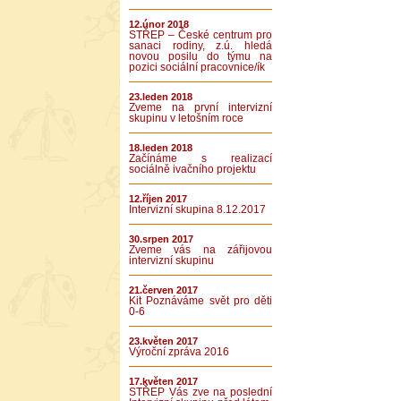
12.únor 2018
STŘEP – České centrum pro
sanaci rodiny, z.ú. hledá
novou posilu do týmu na
pozici sociální pracovnice/ík
23.leden 2018
Zveme na první intervizní
skupinu v letošním roce
18.leden 2018
Začínáme s realizací
sociálně ivačního projektu
12.říjen 2017
Intervizní skupina 8.12.2017
30.srpen 2017
Zveme vás na zářijovou
intervizní skupinu
21.červen 2017
Kit Poznáváme svět pro děti
0-6
23.květen 2017
Výroční zpráva 2016
17.květen 2017
STŘEP Vás zve na poslední