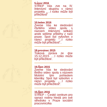
5.únor 2016
STŘEP Vás zve na IV.
Intervizní skupinu v rámci
projektu „…I riziko může být
příležitost“
10.leden 2016
Zveme Vás ke sledování
čtvrtého video spotu s
názvem Intervizní setkání
aneb sdílíme příběhy z naší
praxe. Spot byl vytvořen v
rámci projektu "...I riziko
může být příležitost"..
18.prosinec 2015
Tisková zpráva ze dne
15.12.2015 ….I riziko může
být příležitost .
19.říjen 2015
Zveme Vás ke sledování
třetího video spotu s názvem
Mobilní tým pohledem
klientky. Spot byl vytvořen v
rámci projektu „…I riziko
může být příležitost“.
15.říjen 2015
STŘEP – České centrum pro
sanaci rodiny hledá pro své
středisko v Praze sociální
pracovnici/ka