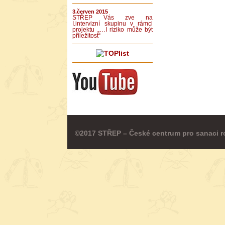
3.červen 2015
STŘEP Vás zve na
I.intervizní skupinu v rámci
projektu „…I riziko může být
příležitost“
©2017 STŘEP – České centrum pro sanaci r