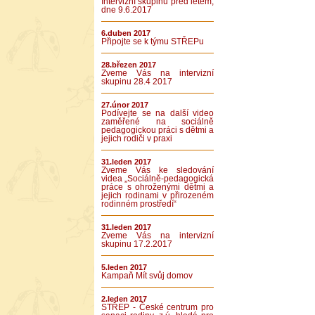
Intervizní skupinu před létem,
dne 9.6.2017
6.duben 2017
Připojte se k týmu STŘEPu
28.březen 2017
Zveme Vás na intervizní
skupinu 28.4 2017
27.únor 2017
Podívejte se na další video
zaměřené na sociálně
pedagogickou práci s dětmi a
jejich rodiči v praxi
31.leden 2017
Zveme Vás ke sledování
videa „Sociálně-pedagogická
práce s ohroženými dětmi a
jejich rodinami v přirozeném
rodinném prostředí“
31.leden 2017
Zveme Vás na intervizní
skupinu 17.2.2017
5.leden 2017
Kampaň Mít svůj domov
2.leden 2017
STŘEP - České centrum pro