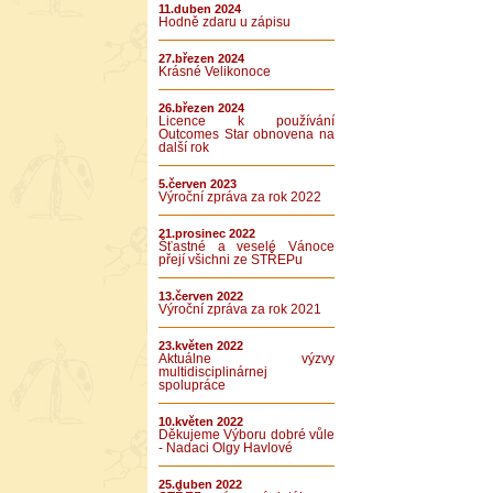
11.duben 2024
Hodně zdaru u zápisu
27.březen 2024
Krásné Velikonoce
26.březen 2024
Licence k používání
Outcomes Star obnovena na
další rok
5.červen 2023
Výroční zpráva za rok 2022
21.prosinec 2022
Šťastné a veselé Vánoce
přejí všichni ze STŘEPu
13.červen 2022
Výroční zpráva za rok 2021
23.květen 2022
Aktuálne výzvy
multidisciplinárnej
spolupráce
10.květen 2022
Děkujeme Výboru dobré vůle
- Nadaci Olgy Havlové
25.duben 2022