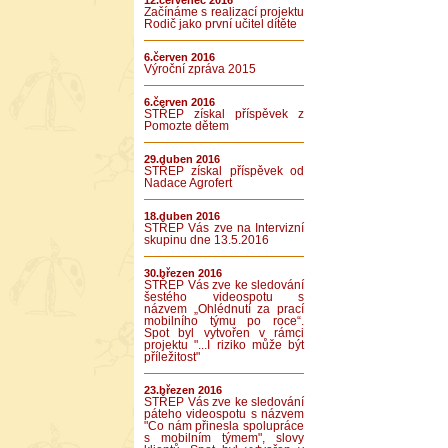
12.červenec 2016
Začínáme s realizací projektu
Rodič jako první učitel dítěte
6.červen 2016
Výroční zpráva 2015
6.červen 2016
STŘEP získal příspěvek z
Pomozte dětem
29.duben 2016
STŘEP získal příspěvek od
Nadace Agrofert
18.duben 2016
STŘEP Vás zve na Intervizní
skupinu dne 13.5.2016
30.březen 2016
STŘEP Vás zve ke sledování
šestého videospotu s
názvem „Ohlédnutí za prací
mobilního týmu po roce“.
Spot byl vytvořen v rámci
projektu "...I riziko může být
příležitost"
23.březen 2016
STŘEP Vás zve ke sledování
páteho videospotu s názvem
"Co nám přinesla spolupráce
s mobilním týmem", slovy