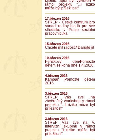
klientů. Spot byl vytvořen v
rámci projektu "...I riziko
může být příležitost"
17.březen 2016
STŘEP - České centrum pro
sanaci rodiny hledá pro své
středisko v Praze sociální
pracovnici/ka
15.březen 2016
Chcete mít radost? Darujte ji!
10.březen 2016
Peříčkový den/Pomozte
dětem se koná dne 1.4.2016
4.březen 2016
Kampaň Pomozte dětem
2016
3.březen 2016
STŘEP Vás zve na
závěrečný workshop v rámci
projektu "...I riziko může být
příležitost"
3.březen 2016
STŘEP Vás zve na V.
Intervizní skupinu v rámci
projektu "I riziko může být
příležitost"