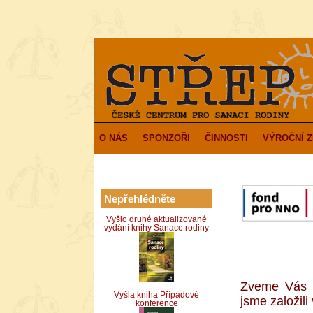
O NÁS
SPONZOŘI
ČINNOSTI
VÝROČNÍ 
Nepřehlédněte
Vyšlo druhé aktualizované
vydání knihy Sanace rodiny
Zveme Vás 
Vyšla kniha Případové
jsme založili
konference