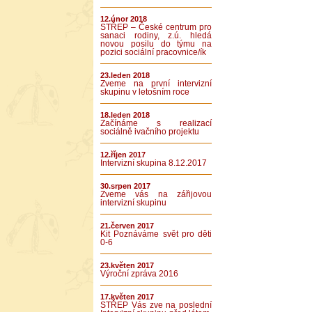
12.únor 2018
STŘEP – České centrum pro
sanaci rodiny, z.ú. hledá
novou posilu do týmu na
pozici sociální pracovnice/ík
23.leden 2018
Zveme na první intervizní
skupinu v letošním roce
18.leden 2018
Začínáme s realizací
sociálně ivačního projektu
12.říjen 2017
Intervizní skupina 8.12.2017
30.srpen 2017
Zveme vás na zářijovou
intervizní skupinu
21.červen 2017
Kit Poznáváme svět pro děti
0-6
23.květen 2017
Výroční zpráva 2016
17.květen 2017
STŘEP Vás zve na poslední