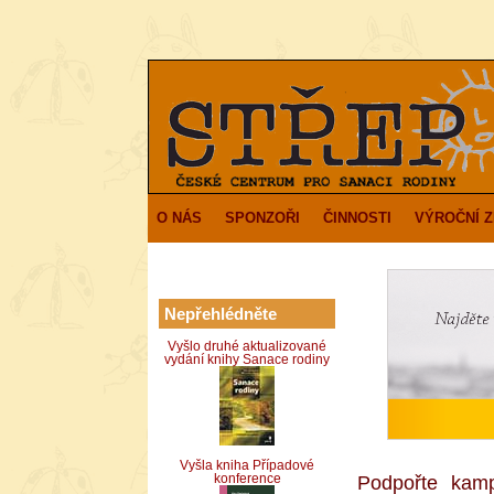
O NÁS
SPONZOŘI
ČINNOSTI
VÝROČNÍ 
Nepřehlédněte
Vyšlo druhé aktualizované
vydání knihy Sanace rodiny
Vyšla kniha Případové
Podpořte kam
konference