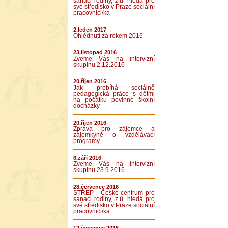
sanaci rodiny, z.ú. hledá pro
své středisko v Praze sociální
pracovnici/ka
2.leden 2017
Ohlédnutí za rokem 2016
23.listopad 2016
Zveme Vás na intervizní
skupinu 2.12.2016
20.říjen 2016
Jak probíhá sociálně
pedagogická práce s dětmi
na počátku povinné školní
docházky
20.říjen 2016
Zpráva pro zájemce a
zájemkyně o vzdělávací
programy
6.září 2016
Zveme Vás na intervizní
skupinu 23.9.2016
28.červenec 2016
STŘEP - České centrum pro
sanaci rodiny, z.ú. hledá pro
své středisko v Praze sociální
pracovnici/ka