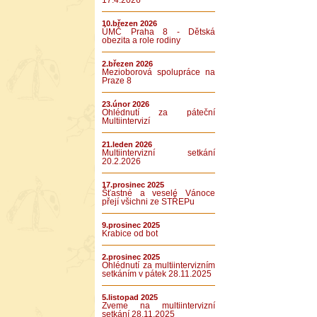
17.4.2026
10.březen 2026
ÚMČ Praha 8 - Dětská
obezita a role rodiny
2.březen 2026
Mezioborová spolupráce na
Praze 8
23.únor 2026
Ohlédnutí za páteční
Multiintervizí
21.leden 2026
Multiintervizní setkání
20.2.2026
17.prosinec 2025
Šťastné a veselé Vánoce
přejí všichni ze STŘEPu
9.prosinec 2025
Krabice od bot
2.prosinec 2025
Ohlédnutí za multiintervizním
setkáním v pátek 28.11.2025
5.listopad 2025
Zveme na multiintervizní
setkání 28.11.2025