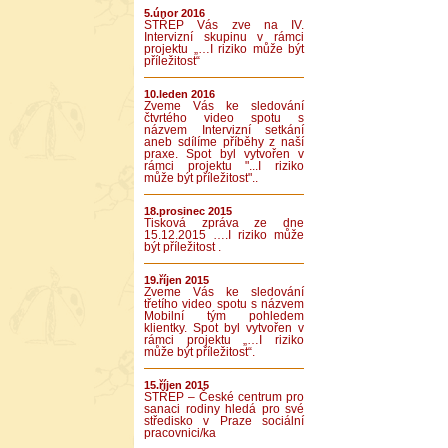
5.únor 2016
STŘEP Vás zve na IV.
Intervizní skupinu v rámci
projektu „…I riziko může být
příležitost“
10.leden 2016
Zveme Vás ke sledování
čtvrtého video spotu s
názvem Intervizní setkání
aneb sdílíme příběhy z naší
praxe. Spot byl vytvořen v
rámci projektu "...I riziko
může být příležitost"..
18.prosinec 2015
Tisková zpráva ze dne
15.12.2015 ….I riziko může
být příležitost .
19.říjen 2015
Zveme Vás ke sledování
třetího video spotu s názvem
Mobilní tým pohledem
klientky. Spot byl vytvořen v
rámci projektu „…I riziko
může být příležitost“.
15.říjen 2015
STŘEP – České centrum pro
sanaci rodiny hledá pro své
středisko v Praze sociální
pracovnici/ka