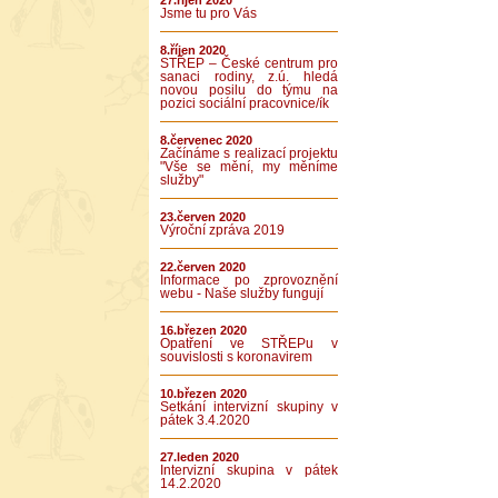
27.říjen 2020
Jsme tu pro Vás
8.říjen 2020
STŘEP – České centrum pro
sanaci rodiny, z.ú. hledá
novou posilu do týmu na
pozici sociální pracovnice/ík
8.červenec 2020
Začínáme s realizací projektu
"Vše se mění, my měníme
služby"
23.červen 2020
Výroční zpráva 2019
22.červen 2020
Informace po zprovoznění
webu - Naše služby fungují
16.březen 2020
Opatření ve STŘEPu v
souvislosti s koronavirem
10.březen 2020
Setkání intervizní skupiny v
pátek 3.4.2020
27.leden 2020
Intervizní skupina v pátek
14.2.2020