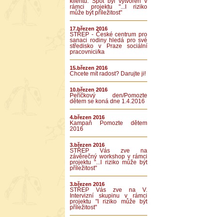
klientů. Spot byl vytvořen v
rámci projektu "...I riziko
může být příležitost"
17.březen 2016
STŘEP - České centrum pro
sanaci rodiny hledá pro své
středisko v Praze sociální
pracovnici/ka
15.březen 2016
Chcete mít radost? Darujte ji!
10.březen 2016
Peříčkový den/Pomozte
dětem se koná dne 1.4.2016
4.březen 2016
Kampaň Pomozte dětem
2016
3.březen 2016
STŘEP Vás zve na
závěrečný workshop v rámci
projektu "...I riziko může být
příležitost"
3.březen 2016
STŘEP Vás zve na V.
Intervizní skupinu v rámci
projektu "I riziko může být
příležitost"