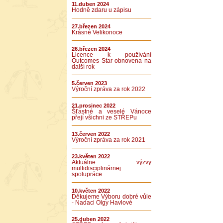
11.duben 2024
Hodně zdaru u zápisu
27.březen 2024
Krásné Velikonoce
26.březen 2024
Licence k používání
Outcomes Star obnovena na
další rok
5.červen 2023
Výroční zpráva za rok 2022
21.prosinec 2022
Šťastné a veselé Vánoce
přejí všichni ze STŘEPu
13.červen 2022
Výroční zpráva za rok 2021
23.květen 2022
Aktuálne výzvy
multidisciplinárnej
spolupráce
10.květen 2022
Děkujeme Výboru dobré vůle
- Nadaci Olgy Havlové
25.duben 2022