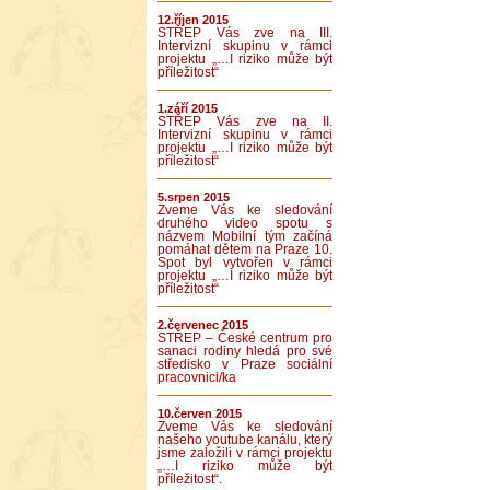
12.říjen 2015
STŘEP Vás zve na III.
Intervizní skupinu v rámci
projektu „…I riziko může být
příležitost“
1.září 2015
STŘEP Vás zve na II.
Intervizní skupinu v rámci
projektu „…I riziko může být
příležitost“
5.srpen 2015
Zveme Vás ke sledování
druhého video spotu s
názvem Mobilní tým začíná
pomáhat dětem na Praze 10.
Spot byl vytvořen v rámci
projektu „…I riziko může být
příležitost“
2.červenec 2015
STŘEP – České centrum pro
sanaci rodiny hledá pro své
středisko v Praze sociální
pracovnici/ka
10.červen 2015
Zveme Vás ke sledování
našeho youtube kanálu, který
jsme založili v rámci projektu
„…I riziko může být
příležitost“.