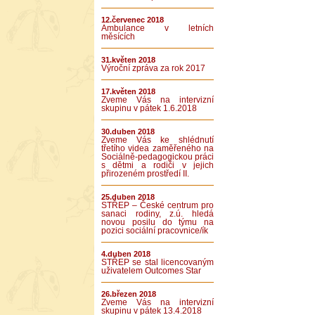
12.červenec 2018
Ambulance v letních
měsících
31.květen 2018
Výroční zpráva za rok 2017
17.květen 2018
Zveme Vás na intervizní
skupinu v pátek 1.6.2018
30.duben 2018
Zveme Vás ke shlédnutí
třetího videa zaměřeného na
Sociálně-pedagogickou práci
s dětmi a rodiči v jejich
přirozeném prostředí II.
25.duben 2018
STŘEP – České centrum pro
sanaci rodiny, z.ú. hledá
novou posilu do týmu na
pozici sociální pracovnice/ík
4.duben 2018
STŘEP se stal licencovaným
uživatelem Outcomes Star
26.březen 2018
Zveme Vás na intervizní
skupinu v pátek 13.4.2018