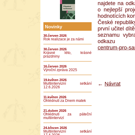
najdete na od
o nejlepší pro
hodnotících kom
České republiky
Novinky
první učitel dí
seznamu vybra
30.červen 2026
Rok realizace je za námi
odkaz
centrum-pro-s
30.červen 2026
Krásné léto, krásné
prázdniny
16.červen 2026
Výroční zpráva 2025
19.květen 2026
←
Návrat
Multiintervizní setkání
12.6.2026
11.květen 2026
Ohlédnutí za Dnem matek
21.duben 2026
Ohlédnutí za páteční
multiintervizí
24.březen 2026
Multiintervizní setkání