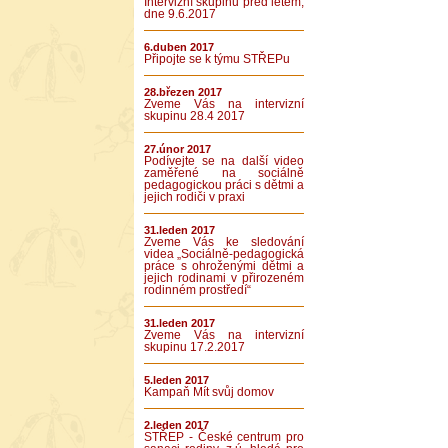
Intervizní skupinu před létem,
dne 9.6.2017
6.duben 2017
Připojte se k týmu STŘEPu
28.březen 2017
Zveme Vás na intervizní
skupinu 28.4 2017
27.únor 2017
Podívejte se na další video
zaměřené na sociálně
pedagogickou práci s dětmi a
jejich rodiči v praxi
31.leden 2017
Zveme Vás ke sledování
videa „Sociálně-pedagogická
práce s ohroženými dětmi a
jejich rodinami v přirozeném
rodinném prostředí“
31.leden 2017
Zveme Vás na intervizní
skupinu 17.2.2017
5.leden 2017
Kampaň Mít svůj domov
2.leden 2017
STŘEP - České centrum pro