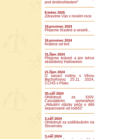
pod drobnohledem"
8.leden 2025
Zdravíme Vás v novém roce
19.prosinec 2024
Přejeme šťastné a veselé...
16.prosinec 2024
Krabice od bot
31.říjen 2024
Přejeme krásné a jen lehce
strašidelný Halloween
21.říjen 2024
O sanaci rodiny s Věrou
Bechyňovou 25.11. 2024,
CČHS v Písku
30.září 2024
Ohlédnutí za XXIV.
Celostátním seminářem
„Aktuální otázky péče o děti
separované od rodičů“
3.září 2024
Ohlédnutí za vzděláváním na
Slovensku
3.září 2024