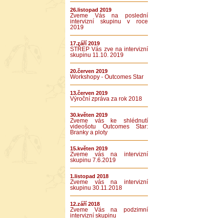
26.listopad 2019
Zveme Vás na poslední
intervizní skupinu v roce
2019
17.září 2019
STŘEP Vás zve na intervizní
skupinu 11.10. 2019
20.červen 2019
Workshopy - Outcomes Star
13.červen 2019
Výroční zpráva za rok 2018
30.květen 2019
Zveme vás ke shlédnutí
videošotu Outcomes Star:
Branky a ploty
15.květen 2019
Zveme vás na intervizní
skupinu 7.6.2019
1.listopad 2018
Zveme vás na intervizní
skupinu 30.11.2018
12.září 2018
Zveme Vás na podzimní
intervizní skupinu