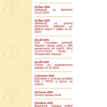
23.říjen 2025
Ohlédnutí za školením
23.10.2025
15.říjen 2025
Ohlédnutí za prvním
intervizním setkáním po
čtyřech letech v pátek 10.10.
2025
23.září 2025
XXV. Celostátní seminář:
Aktuální otázky péče o děti
separované od rodičů, Brno
24-25.9.2025, Triada –
Poradenské centrum
16.září 2025
Zveme na multiintervizní
setkání 10.10.2025
1.červenec 2025
Začínáme s realizací projektu
Dítě v PPPD a šance na
změnu
16.červen 2025
Výroční zpráva 2024
19.květen 2025
Workshop "Sanace rodiny