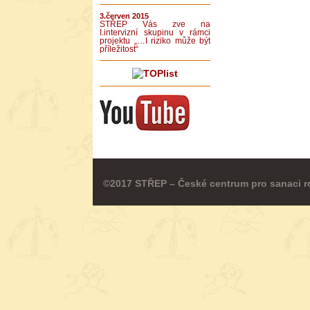
3.červen 2015
STŘEP Vás zve na
I.intervizní skupinu v rámci
projektu „…I riziko může být
příležitost“
©2017 STŘEP – České centrum pro sanaci r