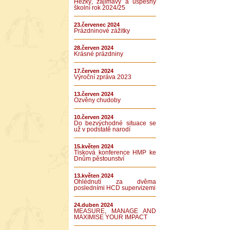
Hezký, zajímavý a úspěšný
školní rok 2024/25
23.červenec 2024
Prázdninové zážitky
28.červen 2024
Krásné prázdniny
17.červen 2024
Výroční zpráva 2023
13.červen 2024
Ozvěny chudoby
10.červen 2024
Do bezvýchodné situace se
už v podstatě narodí
15.květen 2024
Tisková konference HMP ke
Dnům pěstounství
13.květen 2024
Ohlédnutí za dvěma
posledními HCD supervizemi
24.duben 2024
MEASURE, MANAGE AND
MAXIMISE YOUR IMPACT