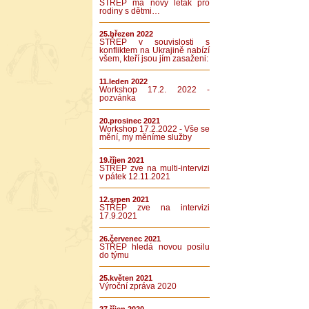
STŘEP má nový leták pro
rodiny s dětmi…
25.březen 2022
STŘEP v souvislosti s
konfliktem na Ukrajině nabízí
všem, kteří jsou jím zasaženi:
11.leden 2022
Workshop 17.2. 2022 -
pozvánka
20.prosinec 2021
Workshop 17.2.2022 - Vše se
mění, my měníme služby
19.říjen 2021
STŘEP zve na multi-intervizi
v pátek 12.11.2021
12.srpen 2021
STŘEP zve na intervizi
17.9.2021
26.červenec 2021
STŘEP hledá novou posilu
do týmu
25.květen 2021
Výroční zpráva 2020