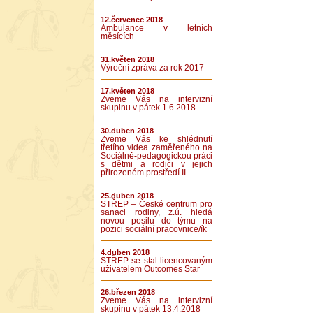
12.červenec 2018
Ambulance v letních
měsících
31.květen 2018
Výroční zpráva za rok 2017
17.květen 2018
Zveme Vás na intervizní
skupinu v pátek 1.6.2018
30.duben 2018
Zveme Vás ke shlédnutí
třetího videa zaměřeného na
Sociálně-pedagogickou práci
s dětmi a rodiči v jejich
přirozeném prostředí II.
25.duben 2018
STŘEP – České centrum pro
sanaci rodiny, z.ú. hledá
novou posilu do týmu na
pozici sociální pracovnice/ík
4.duben 2018
STŘEP se stal licencovaným
uživatelem Outcomes Star
26.březen 2018
Zveme Vás na intervizní
skupinu v pátek 13.4.2018