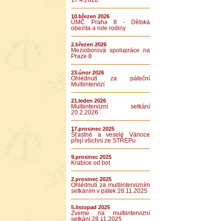
17.4.2026
10.březen 2026
ÚMČ Praha 8 - Dětská
obezita a role rodiny
2.březen 2026
Mezioborová spolupráce na
Praze 8
23.únor 2026
Ohlédnutí za páteční
Multiintervizí
21.leden 2026
Multiintervizní setkání
20.2.2026
17.prosinec 2025
Šťastné a veselé Vánoce
přejí všichni ze STŘEPu
9.prosinec 2025
Krabice od bot
2.prosinec 2025
Ohlédnutí za multiintervizním
setkáním v pátek 28.11.2025
5.listopad 2025
Zveme na multiintervizní
setkání 28.11.2025