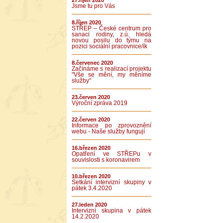
27.říjen 2020
Jsme tu pro Vás
8.říjen 2020
STŘEP – České centrum pro
sanaci rodiny, z.ú. hledá
novou posilu do týmu na
pozici sociální pracovnice/ík
8.červenec 2020
Začínáme s realizací projektu
"Vše se mění, my měníme
služby"
23.červen 2020
Výroční zpráva 2019
22.červen 2020
Informace po zprovoznění
webu - Naše služby fungují
16.březen 2020
Opatření ve STŘEPu v
souvislosti s koronavirem
10.březen 2020
Setkání intervizní skupiny v
pátek 3.4.2020
27.leden 2020
Intervizní skupina v pátek
14.2.2020