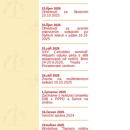
23.říjen 2025
Ohlédnutí za školením
23.10.2025
15.říjen 2025
Ohlédnutí za prvním
intervizním setkáním po
čtyřech letech v pátek 10.10.
2025
23.září 2025
XXV. Celostátní seminář:
Aktuální otázky péče o děti
separované od rodičů, Brno
24-25.9.2025, Triada –
Poradenské centrum
16.září 2025
Zveme na multiintervizní
setkání 10.10.2025
1.červenec 2025
Začínáme s realizací projektu
Dítě v PPPD a šance na
změnu
16.červen 2025
Výroční zpráva 2024
19.květen 2025
Workshop "Sanace rodiny