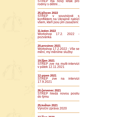
STŘEP má nový leták pro
rodiny s dětmi…
25.březen 2022
STŘEP v souvislosti s
konfliktem na Ukrajině nabízí
všem, kteří jsou jím zasaženi:
11.leden 2022
Workshop 17.2. 2022 -
pozvánka
20.prosinec 2021
Workshop 17.2.2022 - Vše se
mění, my měníme služby
19.říjen 2021
STŘEP zve na multi-intervizi
v pátek 12.11.2021
12.srpen 2021
STŘEP zve na intervizi
17.9.2021
26.červenec 2021
STŘEP hledá novou posilu
do týmu
25.květen 2021
Výroční zpráva 2020