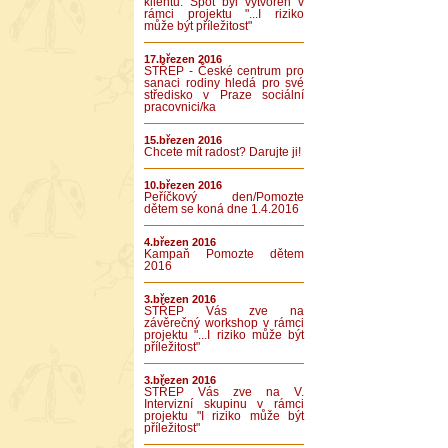
klientů. Spot byl vytvořen v
rámci projektu "...I riziko
může být příležitost"
17.březen 2016
STŘEP - České centrum pro
sanaci rodiny hledá pro své
středisko v Praze sociální
pracovnici/ka
15.březen 2016
Chcete mít radost? Darujte ji!
10.březen 2016
Peříčkový den/Pomozte
dětem se koná dne 1.4.2016
4.březen 2016
Kampaň Pomozte dětem
2016
3.březen 2016
STŘEP Vás zve na
závěrečný workshop v rámci
projektu "...I riziko může být
příležitost"
3.březen 2016
STŘEP Vás zve na V.
Intervizní skupinu v rámci
projektu "I riziko může být
příležitost"