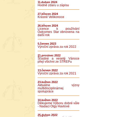
11.duben 2024
Hodně zdaru u zápisu
27.březen 2024
Krásné Velikonoce
26.březen 2024
Licence k používání
Outcomes Star obnovena na
další rok
5.červen 2023
Výroční zpráva za rok 2022
21.prosinec 2022
Šťastné a veselé Vánoce
přejí všichni ze STŘEPu
13.červen 2022
Výroční zpráva za rok 2021
23.květen 2022
Aktuálne výzvy
multidisciplinárnej
spolupráce
10.květen 2022
Děkujeme Výboru dobré vůle
- Nadaci Olgy Havlové
25.duben 2022