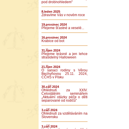
pod drobnohledem"
8.leden 2025
Zdravíme Vás v novém roce
19.prosinec 2024
Přejeme šťastné a veselé...
16.prosinec 2024
Krabice od bot
31.říjen 2024
Přejeme krásné a jen lehce
strašidelný Halloween
21.říjen 2024
O sanaci rodiny s Věrou
Bechyňovou 25.11. 2024,
CČHS v Písku
30.září 2024
Ohlédnutí za XXIV.
Celostátním seminářem
„Aktuální otázky péče o děti
separované od rodičů“
3.září 2024
Ohlédnutí za vzděláváním na
Slovensku
3.září 2024