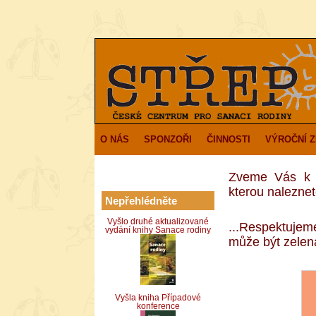
O NÁS
SPONZOŘI
ČINNOSTI
VÝROČNÍ 
Zveme Vás k p
kterou naleznet
Nepřehlédněte
Vyšlo druhé aktualizované
...Respektujem
vydání knihy Sanace rodiny
může být zele
Vyšla kniha Případové
konference