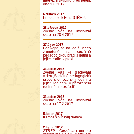
Intervizní skupinu před létem,
dne 9.6.2017
6.duben 2017
Připojte se k týmu STŘEPu
28.březen 2017
Zveme Vás na intervizní
skupinu 28.4 2017
27.únor 2017
Podívejte se na další video
zaměřené na sociálně
pedagogickou práci s dětmi a
jejich rodiči v praxi
31.leden 2017
Zveme Vás ke sledování
videa „Sociálně-pedagogická
práce s ohroženými dětmi a
jejich rodinami v přirozeném
rodinném prostředí“
31.leden 2017
Zveme Vás na intervizní
skupinu 17.2.2017
5.leden 2017
Kampaň Mít svůj domov
2.leden 2017
STŘEP - České centrum pro