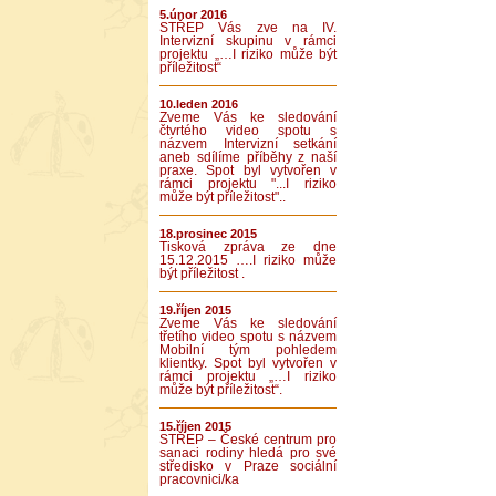
5.únor 2016
STŘEP Vás zve na IV.
Intervizní skupinu v rámci
projektu „…I riziko může být
příležitost“
10.leden 2016
Zveme Vás ke sledování
čtvrtého video spotu s
názvem Intervizní setkání
aneb sdílíme příběhy z naší
praxe. Spot byl vytvořen v
rámci projektu "...I riziko
může být příležitost"..
18.prosinec 2015
Tisková zpráva ze dne
15.12.2015 ….I riziko může
být příležitost .
19.říjen 2015
Zveme Vás ke sledování
třetího video spotu s názvem
Mobilní tým pohledem
klientky. Spot byl vytvořen v
rámci projektu „…I riziko
může být příležitost“.
15.říjen 2015
STŘEP – České centrum pro
sanaci rodiny hledá pro své
středisko v Praze sociální
pracovnici/ka