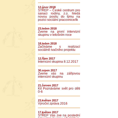
12.únor 2018
STŘEP – České centrum pro
sanaci rodiny, z.ú. hledá
novou posilu do týmu na
pozici sociální pracovnice/ík
23.leden 2018
Zveme na první intervizní
skupinu v letošním roce
18.leden 2018
Začínáme s realizací
sociálně ivačního projektu
12.říjen 2017
Intervizní skupina 8.12.2017
30.srpen 2017
Zveme vás na zářijovou
intervizní skupinu
21.červen 2017
Kit Poznáváme svět pro děti
0-6
23.květen 2017
Výroční zpráva 2016
17.květen 2017
STŘEP Vás zve na poslední