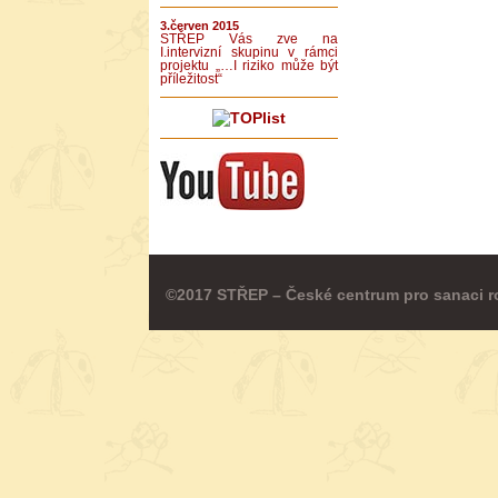
3.červen 2015
STŘEP Vás zve na
I.intervizní skupinu v rámci
projektu „…I riziko může být
příležitost“
©2017 STŘEP – České centrum pro sanaci r