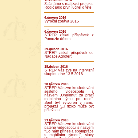
12.červenec 2016
Začínáme s realizací projektu
Rodič jako první učitel dítěte
6.červen 2016
Výroční zpráva 2015
6.červen 2016
STŘEP získal příspěvek z
Pomozte dětem
29.duben 2016
STŘEP získal příspěvek od
Nadace Agrofert
18.duben 2016
STŘEP Vás zve na Intervizní
skupinu dne 13.5.2016
30.březen 2016
STŘEP Vás zve ke sledování
šestého videospotu s
názvem „Ohlédnutí za prací
mobilního týmu po roce“.
Spot byl vytvořen v rámci
projektu "...I riziko může být
příležitost"
23.březen 2016
STŘEP Vás zve ke sledování
páteho videospotu s názvem
"Co nám přinesla spolupráce
s mobilním týmem", slovy