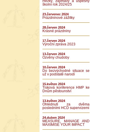
Hezký, zajímavý a úspěšný
školní rok 2024/25
23.červenec 2024
Prázdninové zážitky
28.červen 2024
Krásné prázdniny
17.červen 2024
Výroční zpráva 2023
13.červen 2024
Ozvěny chudoby
10.červen 2024
Do bezvýchodné situace se
už v podstatě narodí
15.květen 2024
Tisková konference HMP ke
Dnům pěstounství
13.květen 2024
Ohlédnutí za dvěma
posledními HCD supervizemi
24.duben 2024
MEASURE, MANAGE AND
MAXIMISE YOUR IMPACT