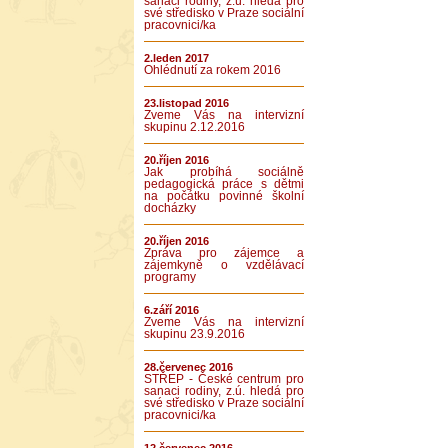
sanaci rodiny, z.ú. hledá pro
své středisko v Praze sociální
pracovnici/ka
2.leden 2017
Ohlédnutí za rokem 2016
23.listopad 2016
Zveme Vás na intervizní
skupinu 2.12.2016
20.říjen 2016
Jak probíhá sociálně
pedagogická práce s dětmi
na počátku povinné školní
docházky
20.říjen 2016
Zpráva pro zájemce a
zájemkyně o vzdělávací
programy
6.září 2016
Zveme Vás na intervizní
skupinu 23.9.2016
28.červenec 2016
STŘEP - České centrum pro
sanaci rodiny, z.ú. hledá pro
své středisko v Praze sociální
pracovnici/ka