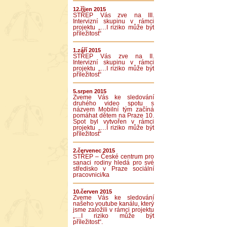
12.říjen 2015
STŘEP Vás zve na III.
Intervizní skupinu v rámci
projektu „…I riziko může být
příležitost“
1.září 2015
STŘEP Vás zve na II.
Intervizní skupinu v rámci
projektu „…I riziko může být
příležitost“
5.srpen 2015
Zveme Vás ke sledování
druhého video spotu s
názvem Mobilní tým začíná
pomáhat dětem na Praze 10.
Spot byl vytvořen v rámci
projektu „…I riziko může být
příležitost“
2.červenec 2015
STŘEP – České centrum pro
sanaci rodiny hledá pro své
středisko v Praze sociální
pracovnici/ka
10.červen 2015
Zveme Vás ke sledování
našeho youtube kanálu, který
jsme založili v rámci projektu
„…I riziko může být
příležitost“.