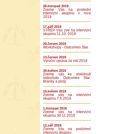
26.listopad 2019
Zveme Vás na poslední
intervizní skupinu v roce
2019
17.září 2019
STŘEP Vás zve na intervizní
skupinu 11.10. 2019
20.červen 2019
Workshopy - Outcomes Star
13.červen 2019
Výroční zpráva za rok 2018
30.květen 2019
Zveme vás ke shlédnutí
videošotu Outcomes Star:
Branky a ploty
15.květen 2019
Zveme vás na intervizní
skupinu 7.6.2019
1.listopad 2018
Zveme vás na intervizní
skupinu 30.11.2018
12.září 2018
Zveme Vás na podzimní
intervizní skupinu