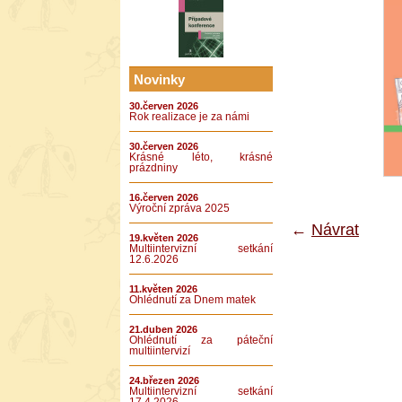
Novinky
30.červen 2026
Rok realizace je za námi
30.červen 2026
Krásné léto, krásné
prázdniny
16.červen 2026
Výroční zpráva 2025
←
Návrat
19.květen 2026
Multiintervizní setkání
12.6.2026
11.květen 2026
Ohlédnutí za Dnem matek
21.duben 2026
Ohlédnutí za páteční
multiintervizí
24.březen 2026
Multiintervizní setkání