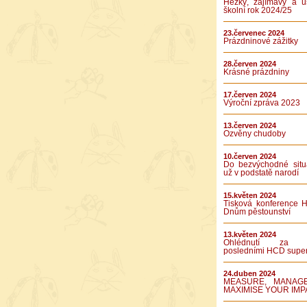
Hezký, zajímavý a ú
školní rok 2024/25
23.červenec 2024
Prázdninové zážitky
28.červen 2024
Krásné prázdniny
17.červen 2024
Výroční zpráva 2023
13.červen 2024
Ozvěny chudoby
10.červen 2024
Do bezvýchodné situ
už v podstatě narodí
15.květen 2024
Tisková konference 
Dnům pěstounství
13.květen 2024
Ohlédnutí za 
posledními HCD supe
24.duben 2024
MEASURE, MANAG
MAXIMISE YOUR IMP