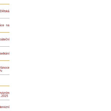
ětská
áce na
teční
etkání
Vánoce
Pu
rvizním
1.2025
rvizní