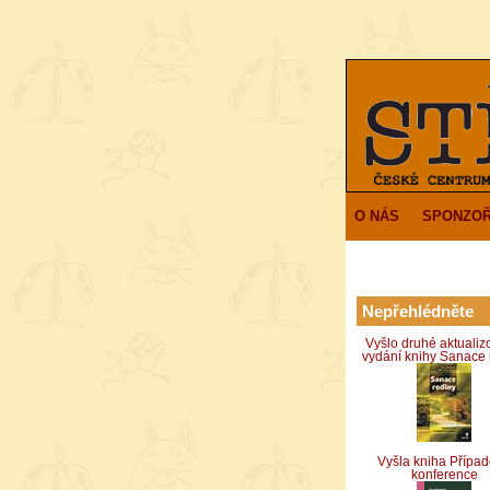
O NÁS
SPONZOŘ
Nepřehlédněte
Vyšlo druhé aktuali
vydání knihy Sanace 
Vyšla kniha Přípa
konference