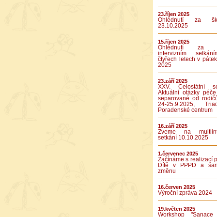
23.říjen 2025
Ohlédnutí za ško
23.10.2025
15.říjen 2025
Ohlédnutí za p
intervizním setká
čtyřech letech v pátek
2025
23.září 2025
XXV. Celostátní se
Aktuální otázky péče
separované od rodič
24-25.9.2025, Tr
Poradenské centrum
16.září 2025
Zveme na multiinte
setkání 10.10.2025
1.červenec 2025
Začínáme s realizací p
Dítě v PPPD a ša
změnu
16.červen 2025
Výroční zpráva 2024
19.květen 2025
Workshop "Sanace 