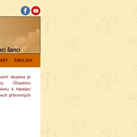
AKT
ENGLISH
izní skupina je
tory: Účastníci
stému k hledání
šech přítomných