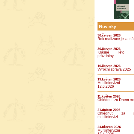
Novinky
30.červen 2026
Rok realizace je za n
30.červen 2026
Krásné léto, k
prázdniny
16.červen 2026
Výroční zpráva 2025
19.květen 2026
Multiintervizní s
12.6.2026
11.květen 2026
Ohlédnutí za Dnem m
21.duben 2026
Ohlédnutí za pá
multiintervizí
24.březen 2026
Multiintervizní s