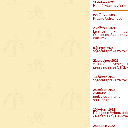
11.duben 2024
Hodně zdaru u zápisu
27.březen 2024
Krásné Velikonoce
26.březen 2024
Licence k použ
Outcomes Star obnov
další rok
5.červen 2023
Výroční zpráva za rok
21.prosinec 2022
Šťastné a veselé 
přejí všichni ze STŘE
13.červen 2022
Výroční zpráva za rok
23.květen 2022
Aktuálne v
multidisciplinárnej
spolupráce
10.květen 2022
Děkujeme Výboru dob
- Nadaci Olgy Havlové
25.duben 2022