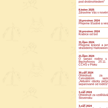
pod drobnohledem"
8.leden 2025
Zdravíme Vás v novém
19.prosinec 2024
Přejeme šťastné a vese
16.prosinec 2024
Krabice od bot
31.říjen 2024
Přejeme krásné a je
strašidelný Halloween
21.říjen 2024
O sanaci rodiny s
Bechyňovou 25.11.
CČHS v Písku
30.září 2024
Ohlédnutí za 
Celostátním semi
„Aktuální otázky péče
separované od rodičů
3.září 2024
Ohlédnutí za vzděláv
Slovensku
3.září 2024