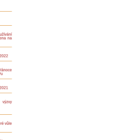
ívání
ena na
 2022
Vánoce
Pu
 2021
ýzvy
ré vůle