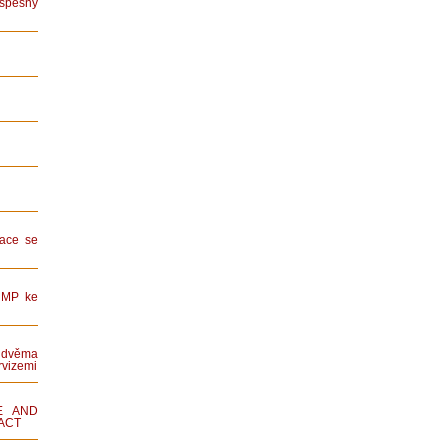
spěšný
ace se
HMP ke
dvěma
rvizemi
E AND
ACT