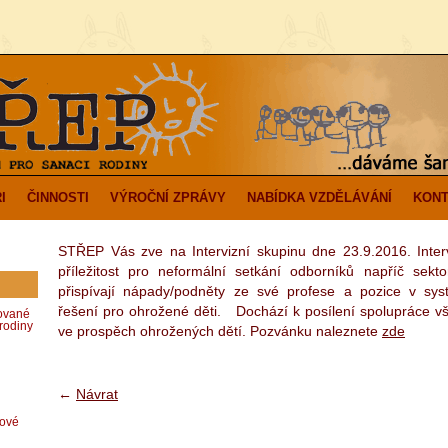
I
ČINNOSTI
VÝROČNÍ ZPRÁVY
NABÍDKA VZDĚLÁVÁNÍ
KONT
STŘEP Vás zve na Intervizní skupinu dne 23.9.2016. Interv
příležitost pro neformální setkání odborníků napříč sek
přispívají nápady/podněty ze své profese a pozice v sy
řešení pro ohrožené děti. Dochází k posílení spolupráce v
zované
rodiny
ve prospěch ohrožených dětí. Pozvánku naleznete
zde
←
Návrat
dové