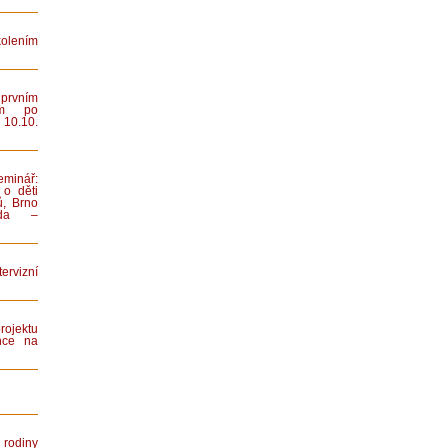
lením
rvním
ním po
 10.10.
minář:
 o děti
ů, Brno
iada –
rvizní
rojektu
nce na
rodiny