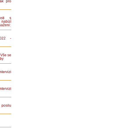
ák pro
sti s
 nabízí
saženi:
022 -
 Vše se
by
tervizi
ervizi
posilu