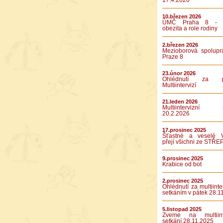
17.4.2026
10.březen 2026
ÚMČ Praha 8 - D
obezita a role rodiny
2.březen 2026
Mezioborová spolupr
Praze 8
23.únor 2026
Ohlédnutí za pá
Multiintervizí
21.leden 2026
Multiintervizní s
20.2.2026
17.prosinec 2025
Šťastné a veselé 
přejí všichni ze STŘE
9.prosinec 2025
Krabice od bot
2.prosinec 2025
Ohlédnutí za multiinte
setkáním v pátek 28.1
5.listopad 2025
Zveme na multiinte
setkání 28.11.2025