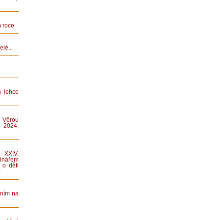
 roce
lé...
n lehce
 Věrou
 2024,
XXIV.
nářem
 o děti
“
áním na