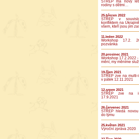
STŘEP má nový let
rodiny s dětmi…
25.březen 2022
STŘEP v souvislo
konfliktem na Ukrajině
všem, kteří jsou jím za
11.leden 2022
Workshop 17.2. 2
pozvánka
20.prosinec 2021
Workshop 17.2.2022 -
mění, my měníme služ
19.říjen 2021
STŘEP zve na multi-in
v pátek 12.11.2021
12.srpen 2021
STŘEP zve na int
17.9.2021
26.červenec 2021
STŘEP hledá novou 
do týmu
25.květen 2021
Výroční zpráva 2020