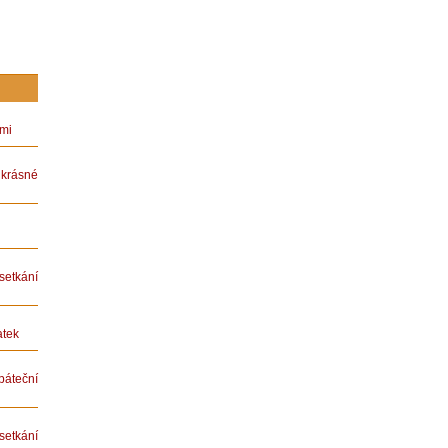
ámi
rásné
etkání
atek
teční
etkání