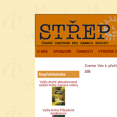
O NÁS
SPONZOŘI
ČINNOSTI
VÝROČNÍ 
Zveme Vás k přečte
zde
Nepřehlédněte
Vyšlo druhé aktualizované
vydání knihy Sanace rodiny
Vyšla kniha Případové
konference