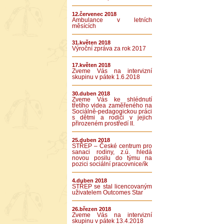
12.červenec 2018
Ambulance v letních
měsících
31.květen 2018
Výroční zpráva za rok 2017
17.květen 2018
Zveme Vás na intervizní
skupinu v pátek 1.6.2018
30.duben 2018
Zveme Vás ke shlédnutí
třetího videa zaměřeného na
Sociálně-pedagogickou práci
s dětmi a rodiči v jejich
přirozeném prostředí II.
25.duben 2018
STŘEP – České centrum pro
sanaci rodiny, z.ú. hledá
novou posilu do týmu na
pozici sociální pracovnice/ík
4.duben 2018
STŘEP se stal licencovaným
uživatelem Outcomes Star
26.březen 2018
Zveme Vás na intervizní
skupinu v pátek 13.4.2018