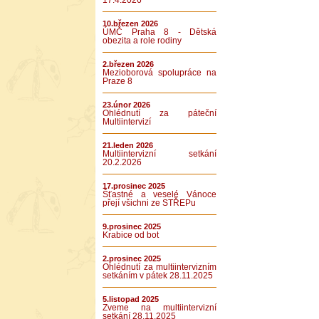
17.4.2026
10.březen 2026
ÚMČ Praha 8 - Dětská
obezita a role rodiny
2.březen 2026
Mezioborová spolupráce na
Praze 8
23.únor 2026
Ohlédnutí za páteční
Multiintervizí
21.leden 2026
Multiintervizní setkání
20.2.2026
17.prosinec 2025
Šťastné a veselé Vánoce
přejí všichni ze STŘEPu
9.prosinec 2025
Krabice od bot
2.prosinec 2025
Ohlédnutí za multiintervizním
setkáním v pátek 28.11.2025
5.listopad 2025
Zveme na multiintervizní
setkání 28.11.2025