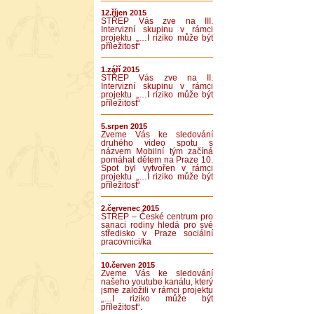
12.říjen 2015
STŘEP Vás zve na III.
Intervizní skupinu v rámci
projektu „…I riziko může být
příležitost“
1.září 2015
STŘEP Vás zve na II.
Intervizní skupinu v rámci
projektu „…I riziko může být
příležitost“
5.srpen 2015
Zveme Vás ke sledování
druhého video spotu s
názvem Mobilní tým začíná
pomáhat dětem na Praze 10.
Spot byl vytvořen v rámci
projektu „…I riziko může být
příležitost“
2.červenec 2015
STŘEP – České centrum pro
sanaci rodiny hledá pro své
středisko v Praze sociální
pracovnici/ka
10.červen 2015
Zveme Vás ke sledování
našeho youtube kanálu, který
jsme založili v rámci projektu
„…I riziko může být
příležitost“.