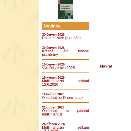
Novinky
30.červen 2026
Rok realizace je za námi
30.červen 2026
Krásné léto, krásné
prázdniny
16.červen 2026
←
Návrat
Výroční zpráva 2025
19.květen 2026
Multiintervizní setkání
12.6.2026
11.květen 2026
Ohlédnutí za Dnem matek
21.duben 2026
Ohlédnutí za páteční
multiintervizí
24.březen 2026
Multiintervizní setkání