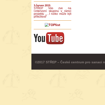
3.červen 2015
STŘEP Vás zve na
I.intervizní skupinu v rámci
projektu „…I riziko může být
příležitost“
©2017 STŘEP – České centrum pro sanaci r