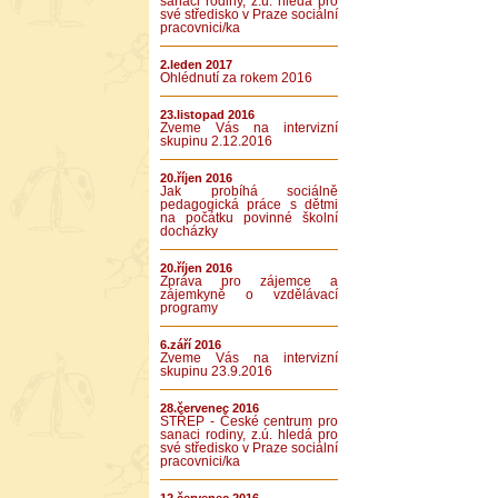
sanaci rodiny, z.ú. hledá pro
své středisko v Praze sociální
pracovnici/ka
2.leden 2017
Ohlédnutí za rokem 2016
23.listopad 2016
Zveme Vás na intervizní
skupinu 2.12.2016
20.říjen 2016
Jak probíhá sociálně
pedagogická práce s dětmi
na počátku povinné školní
docházky
20.říjen 2016
Zpráva pro zájemce a
zájemkyně o vzdělávací
programy
6.září 2016
Zveme Vás na intervizní
skupinu 23.9.2016
28.červenec 2016
STŘEP - České centrum pro
sanaci rodiny, z.ú. hledá pro
své středisko v Praze sociální
pracovnici/ka