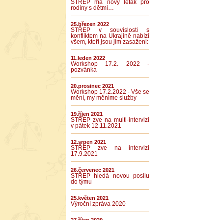
STŘEP má nový leták pro
rodiny s dětmi…
25.březen 2022
STŘEP v souvislosti s
konfliktem na Ukrajině nabízí
všem, kteří jsou jím zasaženi:
11.leden 2022
Workshop 17.2. 2022 -
pozvánka
20.prosinec 2021
Workshop 17.2.2022 - Vše se
mění, my měníme služby
19.říjen 2021
STŘEP zve na multi-intervizi
v pátek 12.11.2021
12.srpen 2021
STŘEP zve na intervizi
17.9.2021
26.červenec 2021
STŘEP hledá novou posilu
do týmu
25.květen 2021
Výroční zpráva 2020