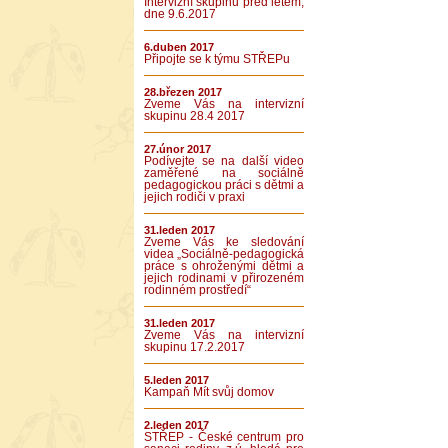
Intervizní skupinu před létem,
dne 9.6.2017
6.duben 2017
Připojte se k týmu STŘEPu
28.březen 2017
Zveme Vás na intervizní
skupinu 28.4 2017
27.únor 2017
Podívejte se na další video
zaměřené na sociálně
pedagogickou práci s dětmi a
jejich rodiči v praxi
31.leden 2017
Zveme Vás ke sledování
videa „Sociálně-pedagogická
práce s ohroženými dětmi a
jejich rodinami v přirozeném
rodinném prostředí“
31.leden 2017
Zveme Vás na intervizní
skupinu 17.2.2017
5.leden 2017
Kampaň Mít svůj domov
2.leden 2017
STŘEP - České centrum pro