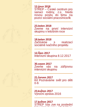
12.únor 2018
STŘEP – České centrum pro
sanaci rodiny, z.ú. hledá
novou posilu do týmu na
pozici sociální pracovnice/ík
23.leden 2018
Zveme na první intervizní
skupinu v letošním roce
18.leden 2018
Začínáme s realizací
sociálně ivačního projektu
12.říjen 2017
Intervizní skupina 8.12.2017
30.srpen 2017
Zveme vás na zářijovou
intervizní skupinu
21.červen 2017
Kit Poznáváme svět pro děti
0-6
23.květen 2017
Výroční zpráva 2016
17.květen 2017
STŘEP Vás zve na poslední