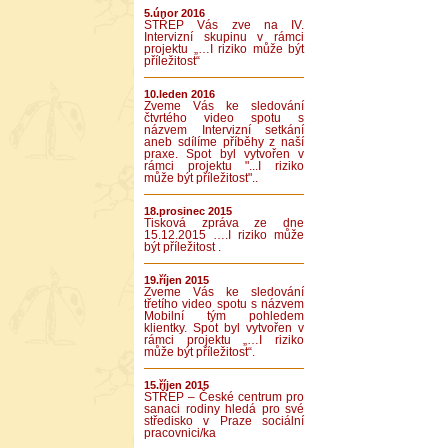
5.únor 2016
STŘEP Vás zve na IV.
Intervizní skupinu v rámci
projektu „…I riziko může být
příležitost“
10.leden 2016
Zveme Vás ke sledování
čtvrtého video spotu s
názvem Intervizní setkání
aneb sdílíme příběhy z naší
praxe. Spot byl vytvořen v
rámci projektu "...I riziko
může být příležitost"..
18.prosinec 2015
Tisková zpráva ze dne
15.12.2015 ….I riziko může
být příležitost .
19.říjen 2015
Zveme Vás ke sledování
třetího video spotu s názvem
Mobilní tým pohledem
klientky. Spot byl vytvořen v
rámci projektu „…I riziko
může být příležitost“.
15.říjen 2015
STŘEP – České centrum pro
sanaci rodiny hledá pro své
středisko v Praze sociální
pracovnici/ka