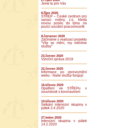
27.říjen 2020
Jsme tu pro Vás
8.říjen 2020
STŘEP – České centrum pro
sanaci rodiny, z.ú. hledá
novou posilu do týmu na
pozici sociální pracovnice/ík
8.červenec 2020
Začínáme s realizací projektu
"Vše se mění, my měníme
služby"
23.červen 2020
Výroční zpráva 2019
22.červen 2020
Informace po zprovoznění
webu - Naše služby fungují
16.březen 2020
Opatření ve STŘEPu v
souvislosti s koronavirem
10.březen 2020
Setkání intervizní skupiny v
pátek 3.4.2020
27.leden 2020
Intervizní skupina v pátek
14.2.2020