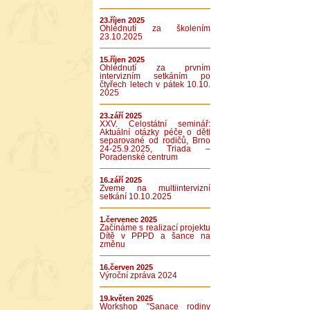
23.říjen 2025
Ohlédnutí za školením
23.10.2025
15.říjen 2025
Ohlédnutí za prvním
intervizním setkáním po
čtyřech letech v pátek 10.10.
2025
23.září 2025
XXV. Celostátní seminář:
Aktuální otázky péče o děti
separované od rodičů, Brno
24-25.9.2025, Triada –
Poradenské centrum
16.září 2025
Zveme na multiintervizní
setkání 10.10.2025
1.červenec 2025
Začínáme s realizací projektu
Dítě v PPPD a šance na
změnu
16.červen 2025
Výroční zpráva 2024
19.květen 2025
Workshop "Sanace rodiny