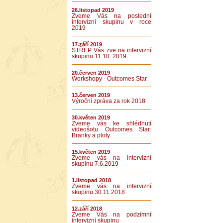
26.listopad 2019
Zveme Vás na poslední
intervizní skupinu v roce
2019
17.září 2019
STŘEP Vás zve na intervizní
skupinu 11.10. 2019
20.červen 2019
Workshopy - Outcomes Star
13.červen 2019
Výroční zpráva za rok 2018
30.květen 2019
Zveme vás ke shlédnutí
videošotu Outcomes Star:
Branky a ploty
15.květen 2019
Zveme vás na intervizní
skupinu 7.6.2019
1.listopad 2018
Zveme vás na intervizní
skupinu 30.11.2018
12.září 2018
Zveme Vás na podzimní
intervizní skupinu