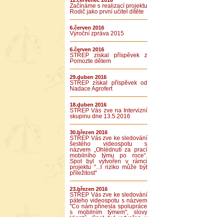
12.červenec 2016
Začínáme s realizací projektu
Rodič jako první učitel dítěte
6.červen 2016
Výroční zpráva 2015
6.červen 2016
STŘEP získal příspěvek z
Pomozte dětem
29.duben 2016
STŘEP získal příspěvek od
Nadace Agrofert
18.duben 2016
STŘEP Vás zve na Intervizní
skupinu dne 13.5.2016
30.březen 2016
STŘEP Vás zve ke sledování
šestého videospotu s
názvem „Ohlédnutí za prací
mobilního týmu po roce“.
Spot byl vytvořen v rámci
projektu "...I riziko může být
příležitost"
23.březen 2016
STŘEP Vás zve ke sledování
páteho videospotu s názvem
"Co nám přinesla spolupráce
s mobilním týmem", slovy