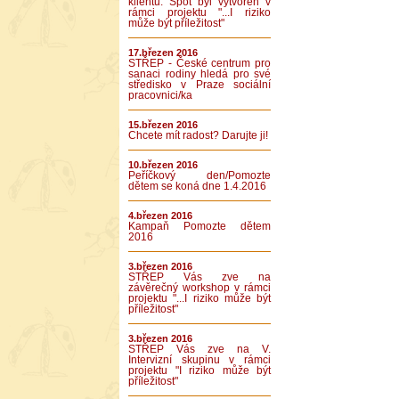
klientů. Spot byl vytvořen v
rámci projektu "...I riziko
může být příležitost"
17.březen 2016
STŘEP - České centrum pro
sanaci rodiny hledá pro své
středisko v Praze sociální
pracovnici/ka
15.březen 2016
Chcete mít radost? Darujte ji!
10.březen 2016
Peříčkový den/Pomozte
dětem se koná dne 1.4.2016
4.březen 2016
Kampaň Pomozte dětem
2016
3.březen 2016
STŘEP Vás zve na
závěrečný workshop v rámci
projektu "...I riziko může být
příležitost"
3.březen 2016
STŘEP Vás zve na V.
Intervizní skupinu v rámci
projektu "I riziko může být
příležitost"