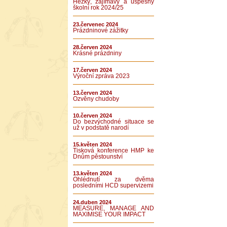
Hezký, zajímavý a úspěšný
školní rok 2024/25
23.červenec 2024
Prázdninové zážitky
28.červen 2024
Krásné prázdniny
17.červen 2024
Výroční zpráva 2023
13.červen 2024
Ozvěny chudoby
10.červen 2024
Do bezvýchodné situace se
už v podstatě narodí
15.květen 2024
Tisková konference HMP ke
Dnům pěstounství
13.květen 2024
Ohlédnutí za dvěma
posledními HCD supervizemi
24.duben 2024
MEASURE, MANAGE AND
MAXIMISE YOUR IMPACT