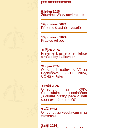
pod drobnohledem"
8.leden 2025
Zdravíme Vás v novém roce
19.prosinec 2024
Přejeme šťastné a veselé...
16.prosinec 2024
Krabice od bot
31.říjen 2024
Přejeme krásné a jen lehce
strašidelný Halloween
21.říjen 2024
O sanaci rodiny s Věrou
Bechyňovou 25.11. 2024,
CČHS v Písku
30.září 2024
Ohlédnutí za XXIV.
Celostátním seminářem
„Aktuální otázky péče o děti
separované od rodičů“
3.září 2024
Ohlédnutí za vzděláváním na
Slovensku
3.září 2024