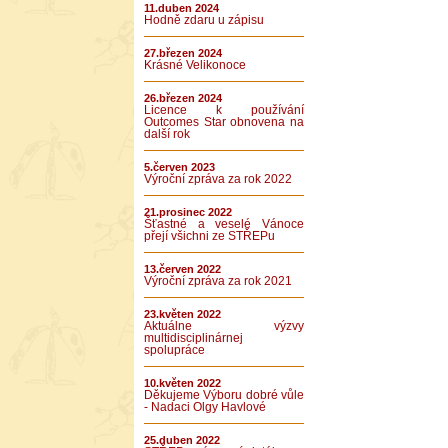
11.duben 2024
Hodně zdaru u zápisu
27.březen 2024
Krásné Velikonoce
26.březen 2024
Licence k používání
Outcomes Star obnovena na
další rok
5.červen 2023
Výroční zpráva za rok 2022
21.prosinec 2022
Šťastné a veselé Vánoce
přejí všichni ze STŘEPu
13.červen 2022
Výroční zpráva za rok 2021
23.květen 2022
Aktuálne výzvy
multidisciplinárnej
spolupráce
10.květen 2022
Děkujeme Výboru dobré vůle
- Nadaci Olgy Havlové
25.duben 2022