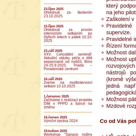
který podpo
23.říjen 2025
na jeho pilot
Ohlédnutí za školením
23.10.2025
Zaškolení v 
Pravidelné
15.říjen 2025
Ohlédnutí za prvním
supervize.
intervizním setkáním po
čtyřech letech v pátek 10.10.
Pravidelné i
2025
Řízení form
23.září 2025
Možnost dal
XXV. Celostátní seminář:
Možnost upl
Aktuální otázky péče o děti
separované od rodičů, Brno
rozvojovýc
24-25.9.2025, Triada –
Poradenské centrum
nástrojů p
(kromě výš
16.září 2025
Zveme na multiintervizní
jedná např.
setkání 10.10.2025
pedagogická 
1.červenec 2025
Možnost pát
Začínáme s realizací projektu
Dítě v PPPD a šance na
Mzdové rozp
změnu
16.červen 2025
Co od Vás po
Výroční zpráva 2024
19.květen 2025
Workshop "Sanace rodiny