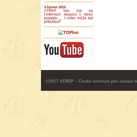
3.červen 2015
STŘEP Vás zve na
I.intervizní skupinu v rámci
projektu „…I riziko může být
příležitost“
©2017 STŘEP – České centrum pro sanaci r