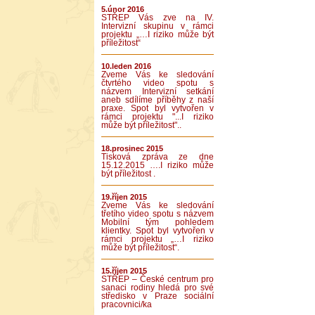
5.únor 2016
STŘEP Vás zve na IV.
Intervizní skupinu v rámci
projektu „…I riziko může být
příležitost“
10.leden 2016
Zveme Vás ke sledování
čtvrtého video spotu s
názvem Intervizní setkání
aneb sdílíme příběhy z naší
praxe. Spot byl vytvořen v
rámci projektu "...I riziko
může být příležitost"..
18.prosinec 2015
Tisková zpráva ze dne
15.12.2015 ….I riziko může
být příležitost .
19.říjen 2015
Zveme Vás ke sledování
třetího video spotu s názvem
Mobilní tým pohledem
klientky. Spot byl vytvořen v
rámci projektu „…I riziko
může být příležitost“.
15.říjen 2015
STŘEP – České centrum pro
sanaci rodiny hledá pro své
středisko v Praze sociální
pracovnici/ka