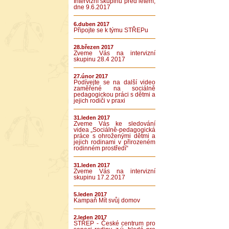
Intervizní skupinu před létem,
dne 9.6.2017
6.duben 2017
Připojte se k týmu STŘEPu
28.březen 2017
Zveme Vás na intervizní
skupinu 28.4 2017
27.únor 2017
Podívejte se na další video
zaměřené na sociálně
pedagogickou práci s dětmi a
jejich rodiči v praxi
31.leden 2017
Zveme Vás ke sledování
videa „Sociálně-pedagogická
práce s ohroženými dětmi a
jejich rodinami v přirozeném
rodinném prostředí“
31.leden 2017
Zveme Vás na intervizní
skupinu 17.2.2017
5.leden 2017
Kampaň Mít svůj domov
2.leden 2017
STŘEP - České centrum pro