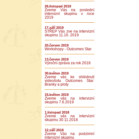
26.listopad 2019
Zveme Vás na poslední
intervizní skupinu v roce
2019
17.září 2019
STŘEP Vás zve na intervizní
skupinu 11.10. 2019
20.červen 2019
Workshopy - Outcomes Star
13.červen 2019
Výroční zpráva za rok 2018
30.květen 2019
Zveme vás ke shlédnutí
videošotu Outcomes Star:
Branky a ploty
15.květen 2019
Zveme vás na intervizní
skupinu 7.6.2019
1.listopad 2018
Zveme vás na intervizní
skupinu 30.11.2018
12.září 2018
Zveme Vás na podzimní
intervizní skupinu