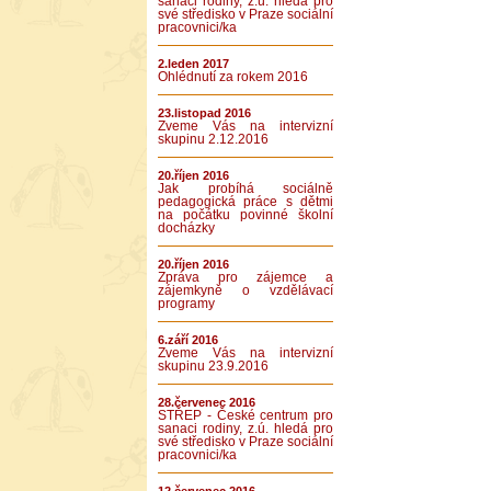
sanaci rodiny, z.ú. hledá pro
své středisko v Praze sociální
pracovnici/ka
2.leden 2017
Ohlédnutí za rokem 2016
23.listopad 2016
Zveme Vás na intervizní
skupinu 2.12.2016
20.říjen 2016
Jak probíhá sociálně
pedagogická práce s dětmi
na počátku povinné školní
docházky
20.říjen 2016
Zpráva pro zájemce a
zájemkyně o vzdělávací
programy
6.září 2016
Zveme Vás na intervizní
skupinu 23.9.2016
28.červenec 2016
STŘEP - České centrum pro
sanaci rodiny, z.ú. hledá pro
své středisko v Praze sociální
pracovnici/ka