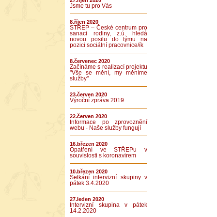
27.říjen 2020
Jsme tu pro Vás
8.říjen 2020
STŘEP – České centrum pro
sanaci rodiny, z.ú. hledá
novou posilu do týmu na
pozici sociální pracovnice/ík
8.červenec 2020
Začínáme s realizací projektu
"Vše se mění, my měníme
služby"
23.červen 2020
Výroční zpráva 2019
22.červen 2020
Informace po zprovoznění
webu - Naše služby fungují
16.březen 2020
Opatření ve STŘEPu v
souvislosti s koronavirem
10.březen 2020
Setkání intervizní skupiny v
pátek 3.4.2020
27.leden 2020
Intervizní skupina v pátek
14.2.2020