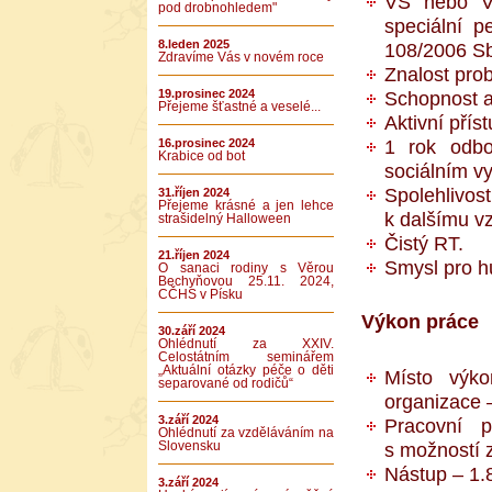
VŠ nebo VO
pod drobnohledem"
speciální p
8.leden 2025
108/2006 Sb
Zdravíme Vás v novém roce
Znalost pro
19.prosinec 2024
Schopnost a
Přejeme šťastné a veselé...
Aktivní příst
1 rok odbo
16.prosinec 2024
Krabice od bot
sociálním v
Spolehlivo
31.říjen 2024
Přejeme krásné a jen lehce
k dalšímu v
strašidelný Halloween
Čistý RT.
21.říjen 2024
Smysl pro h
O sanaci rodiny s Věrou
Bechyňovou 25.11. 2024,
CČHS v Písku
Výkon práce
30.září 2024
Ohlédnutí za XXIV.
Celostátním seminářem
„Aktuální otázky péče o děti
Místo výko
separované od rodičů“
organizace 
3.září 2024
Pracovní 
Ohlédnutí za vzděláváním na
Slovensku
s možností 
Nástup – 1.
3.září 2024