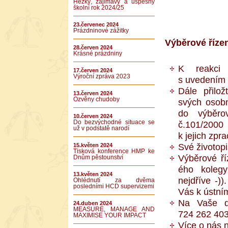
Hezký, zajímavý a úspěšný
školní rok 2024/25
23.červenec 2024
Prázdninové zážitky
Výběrové říze
28.červen 2024
Krásné prázdniny
K reakci p
17.červen 2024
Výroční zpráva 2023
s uvedením 
Dále přilo
13.červen 2024
Ozvěny chudoby
svých osobn
do výběro
10.červen 2024
Do bezvýchodné situace se
č.101/2000
už v podstatě narodí
k jejich zpr
Své životop
15.květen 2024
Tisková konference HMP ke
Výběrové ř
Dnům pěstounství
ého kolegyn
13.květen 2024
nejdříve -)
Ohlédnutí za dvěma
posledními HCD supervizemi
Vás k ústní
Na Vaše do
24.duben 2024
MEASURE, MANAGE AND
724 262 403
MAXIMISE YOUR IMPACT
Více o nás 