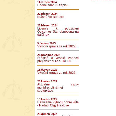
11.duben 2024
Hodně zdaru u zápisu
27.březen 2024
Krásné Velikonoce
26.březen 2024
Licence k používání
Outcomes Star obnovena na
další rok
5.červen 2023
Výroční zpráva za rok 2022
21.prosinec 2022
Šťastné a veselé Vánoce
přejí všichni ze STŘEPu
13.červen 2022
Výroční zpráva za rok 2021
23.květen 2022
Aktuálne výzvy
multidisciplinárnej
spolupráce
10.květen 2022
Děkujeme Výboru dobré vůle
- Nadaci Olgy Havlové
25.duben 2022