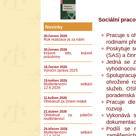
Sociální prac
Novinky
Pracuje s oh
30.červen 2026
Rok realizace je za námi
rodinami pře
Poskytuje s
30.červen 2026
Krásné léto, krásné
(SAS) a čin
prázdniny
Jedná se zá
16.červen 2026
vyhodnocová
Výroční zpráva 2025
Spolupracuj
19.květen 2026
ohrožené ro
Multiintervizní setkání
služeb, OSP
12.6.2026
poradenská z
11.květen 2026
Pracuje dle
Ohlédnutí za Dnem matek
rozvoji.
21.duben 2026
Vykonává s
Ohlédnutí za páteční
multiintervizí
dokumentace,
Podílí se
24.březen 2026
Multiintervizní setkání
zaměřených