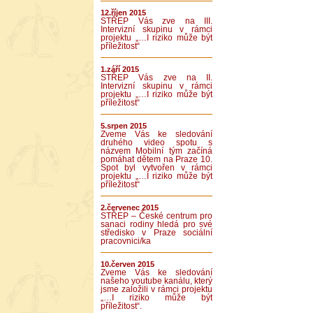
12.říjen 2015
STŘEP Vás zve na III.
Intervizní skupinu v rámci
projektu „…I riziko může být
příležitost“
1.září 2015
STŘEP Vás zve na II.
Intervizní skupinu v rámci
projektu „…I riziko může být
příležitost“
5.srpen 2015
Zveme Vás ke sledování
druhého video spotu s
názvem Mobilní tým začíná
pomáhat dětem na Praze 10.
Spot byl vytvořen v rámci
projektu „…I riziko může být
příležitost“
2.červenec 2015
STŘEP – České centrum pro
sanaci rodiny hledá pro své
středisko v Praze sociální
pracovnici/ka
10.červen 2015
Zveme Vás ke sledování
našeho youtube kanálu, který
jsme založili v rámci projektu
„…I riziko může být
příležitost“.