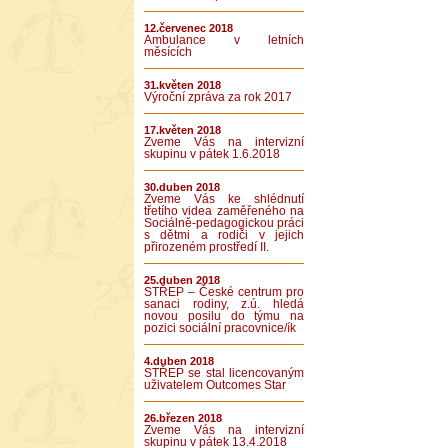
12.červenec 2018
Ambulance v letních
měsících
31.květen 2018
Výroční zpráva za rok 2017
17.květen 2018
Zveme Vás na intervizní
skupinu v pátek 1.6.2018
30.duben 2018
Zveme Vás ke shlédnutí
třetího videa zaměřeného na
Sociálně-pedagogickou práci
s dětmi a rodiči v jejich
přirozeném prostředí II.
25.duben 2018
STŘEP – České centrum pro
sanaci rodiny, z.ú. hledá
novou posilu do týmu na
pozici sociální pracovnice/ík
4.duben 2018
STŘEP se stal licencovaným
uživatelem Outcomes Star
26.březen 2018
Zveme Vás na intervizní
skupinu v pátek 13.4.2018