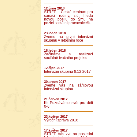
12.únor 2018
STŘEP – České centrum pro
sanaci rodiny, z.ú. hledá
novou posilu do týmu na
pozici sociální pracovnice/ík
23.leden 2018
Zveme na první intervizní
skupinu v letošním roce
18.leden 2018
Začínáme s realizací
sociálně ivačního projektu
12.říjen 2017
Intervizní skupina 8.12.2017
30.srpen 2017
Zveme vás na zářijovou
intervizní skupinu
21.červen 2017
Kit Poznáváme svět pro děti
0-6
23.květen 2017
Výroční zpráva 2016
17.květen 2017
STŘEP Vás zve na poslední