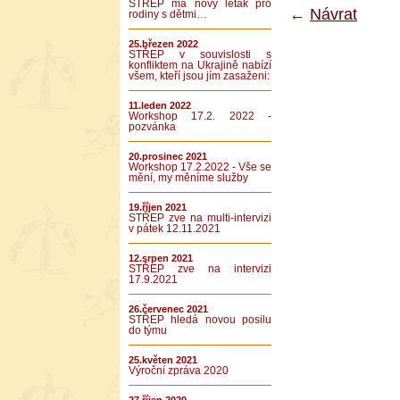
STŘEP má nový leták pro
←
Návrat
rodiny s dětmi…
25.březen 2022
STŘEP v souvislosti s
konfliktem na Ukrajině nabízí
všem, kteří jsou jím zasaženi:
11.leden 2022
Workshop 17.2. 2022 -
pozvánka
20.prosinec 2021
Workshop 17.2.2022 - Vše se
mění, my měníme služby
19.říjen 2021
STŘEP zve na multi-intervizi
v pátek 12.11.2021
12.srpen 2021
STŘEP zve na intervizi
17.9.2021
26.červenec 2021
STŘEP hledá novou posilu
do týmu
25.květen 2021
Výroční zpráva 2020