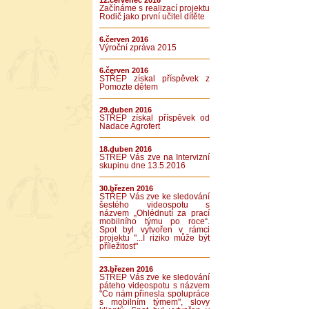
12.červenec 2016
Začínáme s realizací projektu
Rodič jako první učitel dítěte
6.červen 2016
Výroční zpráva 2015
6.červen 2016
STŘEP získal příspěvek z
Pomozte dětem
29.duben 2016
STŘEP získal příspěvek od
Nadace Agrofert
18.duben 2016
STŘEP Vás zve na Intervizní
skupinu dne 13.5.2016
30.březen 2016
STŘEP Vás zve ke sledování
šestého videospotu s
názvem „Ohlédnutí za prací
mobilního týmu po roce“.
Spot byl vytvořen v rámci
projektu "...I riziko může být
příležitost"
23.březen 2016
STŘEP Vás zve ke sledování
páteho videospotu s názvem
"Co nám přinesla spolupráce
s mobilním týmem", slovy