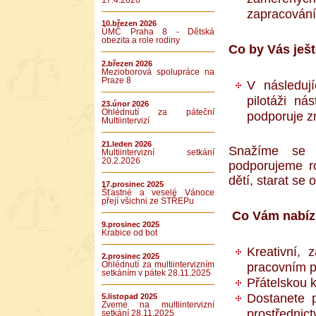
17.4.2026
zapracování
10.březen 2026
ÚMČ Praha 8 - Dětská
obezita a role rodiny
Co by Vás ješ
2.březen 2026
Mezioborová spolupráce na
Praze 8
V následuj
pilotáži ná
23.únor 2026
Ohlédnutí za páteční
podporuje z
Multiintervizí
21.leden 2026
Snažíme se 
Multiintervizní setkání
20.2.2026
podporujeme r
dětí, starat se o
17.prosinec 2025
Šťastné a veselé Vánoce
přejí všichni ze STŘEPu
Co Vám nabí
9.prosinec 2025
Krabice od bot
Kreativní,
2.prosinec 2025
pracovním p
Ohlédnutí za multiintervizním
setkáním v pátek 28.11.2025
Přátelskou k
Dostanete p
5.listopad 2025
Zveme na multiintervizní
prostřednic
setkání 28.11.2025