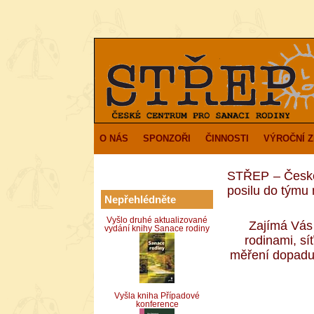
O NÁS
SPONZOŘI
ČINNOSTI
VÝROČNÍ 
STŘEP – České 
posilu do týmu 
Nepřehlédněte
Vyšlo druhé aktualizované
Zajímá Vás 
vydání knihy Sanace rodiny
rodinami, sí
měření dopadu 
Vyšla kniha Případové
konference