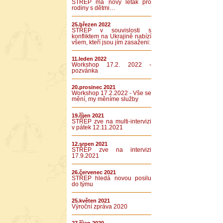
STŘEP má nový leták pro
rodiny s dětmi…
25.březen 2022
STŘEP v souvislosti s
konfliktem na Ukrajině nabízí
všem, kteří jsou jím zasaženi:
11.leden 2022
Workshop 17.2. 2022 -
pozvánka
20.prosinec 2021
Workshop 17.2.2022 - Vše se
mění, my měníme služby
19.říjen 2021
STŘEP zve na multi-intervizi
v pátek 12.11.2021
12.srpen 2021
STŘEP zve na intervizi
17.9.2021
26.červenec 2021
STŘEP hledá novou posilu
do týmu
25.květen 2021
Výroční zpráva 2020