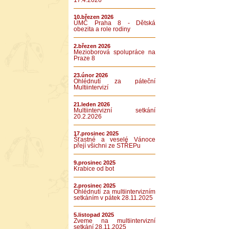
17.4.2026
10.březen 2026
ÚMČ Praha 8 - Dětská
obezita a role rodiny
2.březen 2026
Mezioborová spolupráce na
Praze 8
23.únor 2026
Ohlédnutí za páteční
Multiintervizí
21.leden 2026
Multiintervizní setkání
20.2.2026
17.prosinec 2025
Šťastné a veselé Vánoce
přejí všichni ze STŘEPu
9.prosinec 2025
Krabice od bot
2.prosinec 2025
Ohlédnutí za multiintervizním
setkáním v pátek 28.11.2025
5.listopad 2025
Zveme na multiintervizní
setkání 28.11.2025