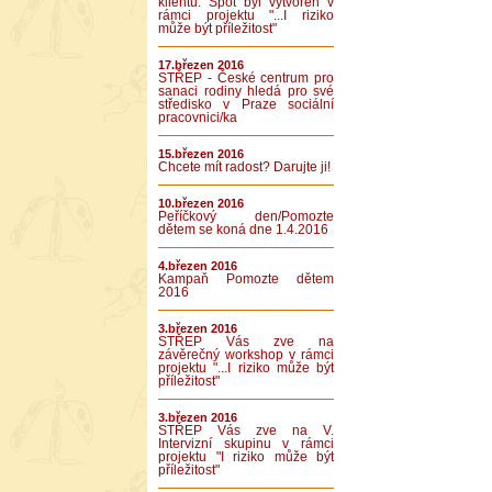
klientů. Spot byl vytvořen v
rámci projektu "...I riziko
může být příležitost"
17.březen 2016
STŘEP - České centrum pro
sanaci rodiny hledá pro své
středisko v Praze sociální
pracovnici/ka
15.březen 2016
Chcete mít radost? Darujte ji!
10.březen 2016
Peříčkový den/Pomozte
dětem se koná dne 1.4.2016
4.březen 2016
Kampaň Pomozte dětem
2016
3.březen 2016
STŘEP Vás zve na
závěrečný workshop v rámci
projektu "...I riziko může být
příležitost"
3.březen 2016
STŘEP Vás zve na V.
Intervizní skupinu v rámci
projektu "I riziko může být
příležitost"