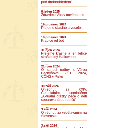
pod drobnohledem"
8.leden 2025
Zdravíme Vás v novém roce
19.prosinec 2024
Přejeme šťastné a veselé...
16.prosinec 2024
Krabice od bot
31.říjen 2024
Přejeme krásné a jen lehce
strašidelný Halloween
21.říjen 2024
O sanaci rodiny s Věrou
Bechyňovou 25.11. 2024,
CČHS v Písku
30.září 2024
Ohlédnutí za XXIV.
Celostátním seminářem
„Aktuální otázky péče o děti
separované od rodičů“
3.září 2024
Ohlédnutí za vzděláváním na
Slovensku
3.září 2024