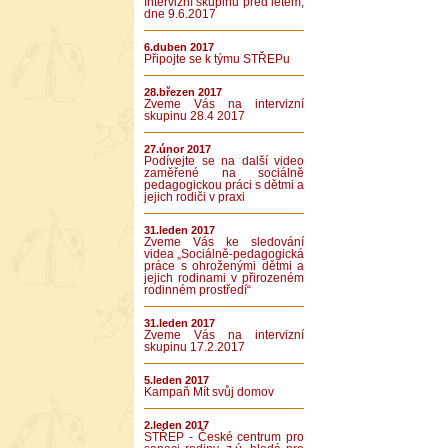
Intervizní skupinu před létem,
dne 9.6.2017
6.duben 2017
Připojte se k týmu STŘEPu
28.březen 2017
Zveme Vás na intervizní
skupinu 28.4 2017
27.únor 2017
Podívejte se na další video
zaměřené na sociálně
pedagogickou práci s dětmi a
jejich rodiči v praxi
31.leden 2017
Zveme Vás ke sledování
videa „Sociálně-pedagogická
práce s ohroženými dětmi a
jejich rodinami v přirozeném
rodinném prostředí“
31.leden 2017
Zveme Vás na intervizní
skupinu 17.2.2017
5.leden 2017
Kampaň Mít svůj domov
2.leden 2017
STŘEP - České centrum pro