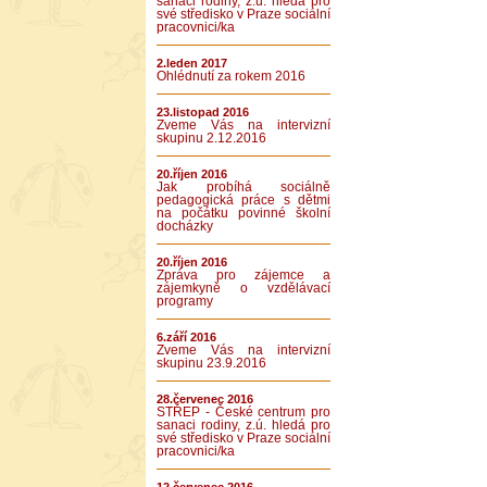
sanaci rodiny, z.ú. hledá pro
své středisko v Praze sociální
pracovnici/ka
2.leden 2017
Ohlédnutí za rokem 2016
23.listopad 2016
Zveme Vás na intervizní
skupinu 2.12.2016
20.říjen 2016
Jak probíhá sociálně
pedagogická práce s dětmi
na počátku povinné školní
docházky
20.říjen 2016
Zpráva pro zájemce a
zájemkyně o vzdělávací
programy
6.září 2016
Zveme Vás na intervizní
skupinu 23.9.2016
28.červenec 2016
STŘEP - České centrum pro
sanaci rodiny, z.ú. hledá pro
své středisko v Praze sociální
pracovnici/ka