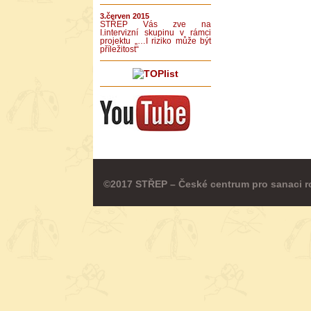
3.červen 2015
STŘEP Vás zve na
I.intervizní skupinu v rámci
projektu „…I riziko může být
příležitost“
©2017 STŘEP – České centrum pro sanaci r