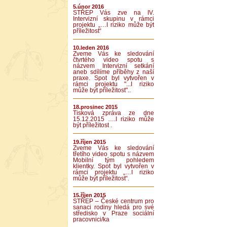
5.únor 2016
STŘEP Vás zve na IV.
Intervizní skupinu v rámci
projektu „…I riziko může být
příležitost“
10.leden 2016
Zveme Vás ke sledování
čtvrtého video spotu s
názvem Intervizní setkání
aneb sdílíme příběhy z naší
praxe. Spot byl vytvořen v
rámci projektu "...I riziko
může být příležitost"..
18.prosinec 2015
Tisková zpráva ze dne
15.12.2015 ….I riziko může
být příležitost .
19.říjen 2015
Zveme Vás ke sledování
třetího video spotu s názvem
Mobilní tým pohledem
klientky. Spot byl vytvořen v
rámci projektu „…I riziko
může být příležitost“.
15.říjen 2015
STŘEP – České centrum pro
sanaci rodiny hledá pro své
středisko v Praze sociální
pracovnici/ka