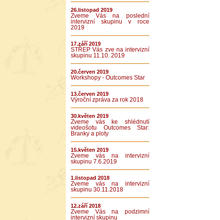
26.listopad 2019
Zveme Vás na poslední
intervizní skupinu v roce
2019
17.září 2019
STŘEP Vás zve na intervizní
skupinu 11.10. 2019
20.červen 2019
Workshopy - Outcomes Star
13.červen 2019
Výroční zpráva za rok 2018
30.květen 2019
Zveme vás ke shlédnutí
videošotu Outcomes Star:
Branky a ploty
15.květen 2019
Zveme vás na intervizní
skupinu 7.6.2019
1.listopad 2018
Zveme vás na intervizní
skupinu 30.11.2018
12.září 2018
Zveme Vás na podzimní
intervizní skupinu