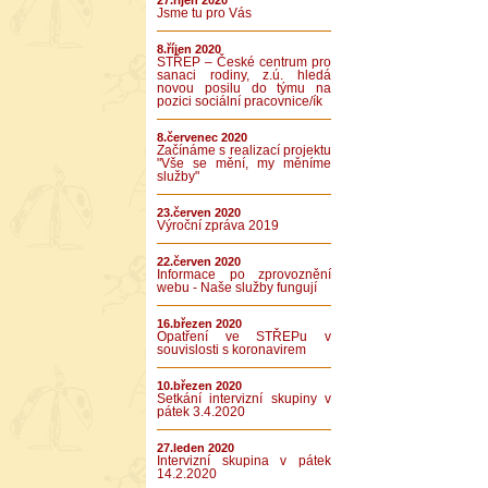
27.říjen 2020
Jsme tu pro Vás
8.říjen 2020
STŘEP – České centrum pro
sanaci rodiny, z.ú. hledá
novou posilu do týmu na
pozici sociální pracovnice/ík
8.červenec 2020
Začínáme s realizací projektu
"Vše se mění, my měníme
služby"
23.červen 2020
Výroční zpráva 2019
22.červen 2020
Informace po zprovoznění
webu - Naše služby fungují
16.březen 2020
Opatření ve STŘEPu v
souvislosti s koronavirem
10.březen 2020
Setkání intervizní skupiny v
pátek 3.4.2020
27.leden 2020
Intervizní skupina v pátek
14.2.2020