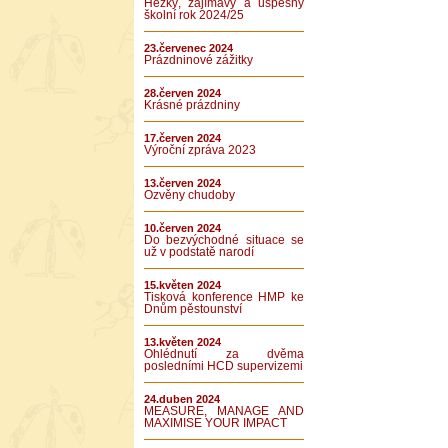
Hezký, zajímavý a úspěšný
školní rok 2024/25
23.červenec 2024
Prázdninové zážitky
28.červen 2024
Krásné prázdniny
17.červen 2024
Výroční zpráva 2023
13.červen 2024
Ozvěny chudoby
10.červen 2024
Do bezvýchodné situace se
už v podstatě narodí
15.květen 2024
Tisková konference HMP ke
Dnům pěstounství
13.květen 2024
Ohlédnutí za dvěma
posledními HCD supervizemi
24.duben 2024
MEASURE, MANAGE AND
MAXIMISE YOUR IMPACT