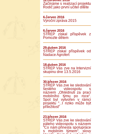
12.červenec 2016
Začínáme s realizací projektu
Rodič jako první učitel dítěte
6.červen 2016
Výroční zpráva 2015
6.červen 2016
STŘEP získal příspěvek z
Pomozte dětem
29.duben 2016
STŘEP získal příspěvek od
Nadace Agrofert
18.duben 2016
STŘEP Vás zve na Intervizní
skupinu dne 13.5.2016
30.březen 2016
STŘEP Vás zve ke sledování
šestého videospotu s
názvem „Ohlédnutí za prací
mobilního týmu po roce“.
Spot byl vytvořen v rámci
projektu "...I riziko může být
příležitost"
23.březen 2016
STŘEP Vás zve ke sledování
páteho videospotu s názvem
"Co nám přinesla spolupráce
s mobilním týmem", slovy