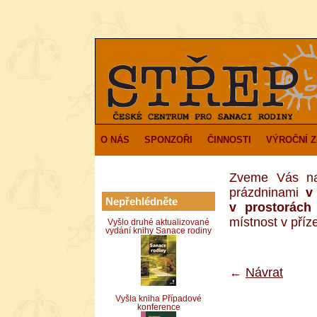
O NÁS
SPONZOŘI
ČINNOSTI
VÝROČNÍ 
Zveme Vás na 
prázdninami
v
Nepřehlédněte
v prostorác
místnost v příz
Vyšlo druhé aktualizované
vydání knihy Sanace rodiny
←
Návrat
Vyšla kniha Případové
konference