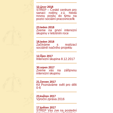
12.únor 2018
STŘEP – České centrum pro
sanaci rodiny, z.ú. hledá
novou posilu do týmu na
pozici sociální pracovnice/ík
23.leden 2018
Zveme na první intervizní
skupinu v letošním roce
18.leden 2018
Začínáme s realizací
sociálně ivačního projektu
12.říjen 2017
Intervizní skupina 8.12.2017
30.srpen 2017
Zveme vás na zářijovou
intervizní skupinu
21.červen 2017
Kit Poznáváme svět pro děti
0-6
23.květen 2017
Výroční zpráva 2016
17.květen 2017
STŘEP Vás zve na poslední