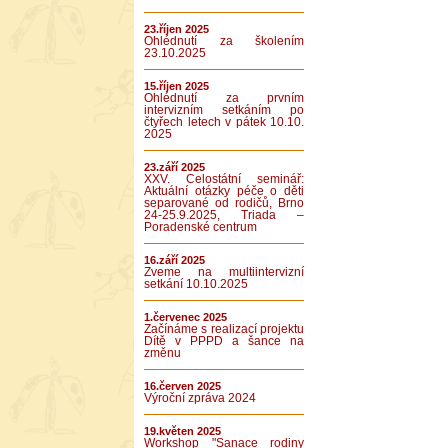
23.říjen 2025
Ohlédnutí za školením
23.10.2025
15.říjen 2025
Ohlédnutí za prvním
intervizním setkáním po
čtyřech letech v pátek 10.10.
2025
23.září 2025
XXV. Celostátní seminář:
Aktuální otázky péče o děti
separované od rodičů, Brno
24-25.9.2025, Triada –
Poradenské centrum
16.září 2025
Zveme na multiintervizní
setkání 10.10.2025
1.červenec 2025
Začínáme s realizací projektu
Dítě v PPPD a šance na
změnu
16.červen 2025
Výroční zpráva 2024
19.květen 2025
Workshop "Sanace rodiny