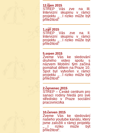
12.říjen 2015
STŘEP Vás zve na III.
Intervizní skupinu v rámci
projektu „…I riziko může být
příležitost“
1.září 2015
STŘEP Vás zve na II.
Intervizní skupinu v rámci
projektu „…I riziko může být
příležitost“
5.srpen 2015
Zveme Vás ke sledování
druhého video spotu s
názvem Mobilní tým začíná
pomáhat dětem na Praze 10.
Spot byl vytvořen v rámci
projektu „…I riziko může být
příležitost“
2.červenec 2015
STŘEP – České centrum pro
sanaci rodiny hledá pro své
středisko v Praze sociální
pracovnici/ka
10.červen 2015
Zveme Vás ke sledování
našeho youtube kanálu, který
jsme založili v rámci projektu
„…I riziko může být
příležitost“.