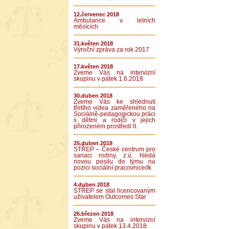
12.červenec 2018
Ambulance v letních
měsících
31.květen 2018
Výroční zpráva za rok 2017
17.květen 2018
Zveme Vás na intervizní
skupinu v pátek 1.6.2018
30.duben 2018
Zveme Vás ke shlédnutí
třetího videa zaměřeného na
Sociálně-pedagogickou práci
s dětmi a rodiči v jejich
přirozeném prostředí II.
25.duben 2018
STŘEP – České centrum pro
sanaci rodiny, z.ú. hledá
novou posilu do týmu na
pozici sociální pracovnice/ík
4.duben 2018
STŘEP se stal licencovaným
uživatelem Outcomes Star
26.březen 2018
Zveme Vás na intervizní
skupinu v pátek 13.4.2018