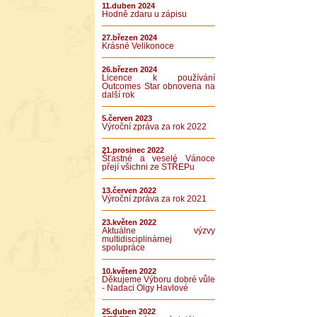
11.duben 2024
Hodně zdaru u zápisu
27.březen 2024
Krásné Velikonoce
26.březen 2024
Licence k používání
Outcomes Star obnovena na
další rok
5.červen 2023
Výroční zpráva za rok 2022
21.prosinec 2022
Šťastné a veselé Vánoce
přejí všichni ze STŘEPu
13.červen 2022
Výroční zpráva za rok 2021
23.květen 2022
Aktuálne výzvy
multidisciplinárnej
spolupráce
10.květen 2022
Děkujeme Výboru dobré vůle
- Nadaci Olgy Havlové
25.duben 2022