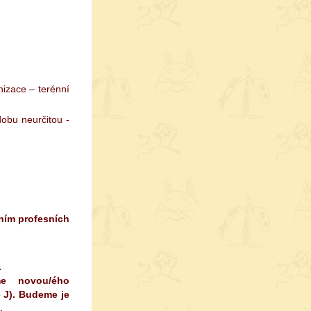
nizace – terénní
obu neurčitou -
ením profesních
.
me novou/ého
e
J
). Budeme je
.