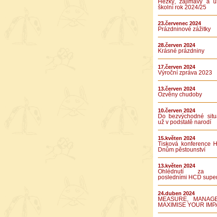
Hezký, zajímavý a ú
školní rok 2024/25
23.červenec 2024
Prázdninové zážitky
28.červen 2024
Krásné prázdniny
17.červen 2024
Výroční zpráva 2023
13.červen 2024
Ozvěny chudoby
10.červen 2024
Do bezvýchodné situ
už v podstatě narodí
15.květen 2024
Tisková konference 
Dnům pěstounství
13.květen 2024
Ohlédnutí za 
posledními HCD supe
24.duben 2024
MEASURE, MANAG
MAXIMISE YOUR IMP