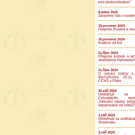
pod drobnohledem"
8.leden 2025
Zdravíme Vás v novém
19.prosinec 2024
Přejeme šťastné a vese
16.prosinec 2024
Krabice od bot
31.říjen 2024
Přejeme krásné a je
strašidelný Halloween
21.říjen 2024
O sanaci rodiny s
Bechyňovou 25.11.
CČHS v Písku
30.září 2024
Ohlédnutí za 
Celostátním semi
„Aktuální otázky péče
separované od rodičů
3.září 2024
Ohlédnutí za vzděláv
Slovensku
3.září 2024