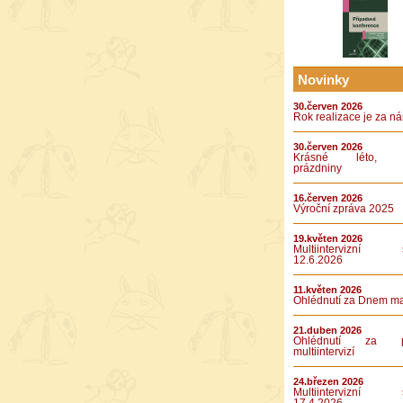
Novinky
30.červen 2026
Rok realizace je za n
30.červen 2026
Krásné léto, k
prázdniny
16.červen 2026
Výroční zpráva 2025
19.květen 2026
Multiintervizní s
12.6.2026
11.květen 2026
Ohlédnutí za Dnem m
21.duben 2026
Ohlédnutí za pá
multiintervizí
24.březen 2026
Multiintervizní s