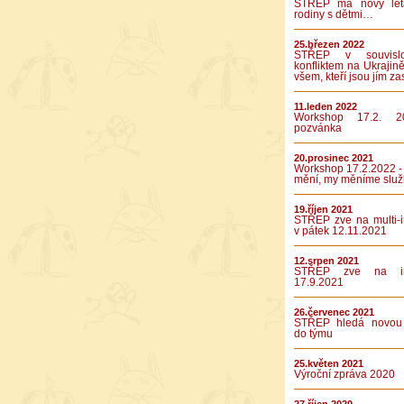
STŘEP má nový let
rodiny s dětmi…
25.březen 2022
STŘEP v souvislo
konfliktem na Ukrajině
všem, kteří jsou jím za
11.leden 2022
Workshop 17.2. 2
pozvánka
20.prosinec 2021
Workshop 17.2.2022 -
mění, my měníme služ
19.říjen 2021
STŘEP zve na multi-in
v pátek 12.11.2021
12.srpen 2021
STŘEP zve na int
17.9.2021
26.červenec 2021
STŘEP hledá novou 
do týmu
25.květen 2021
Výroční zpráva 2020