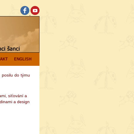
AKT
ENGLISH
 posilu do týmu
ami, síťování a
odinami a design