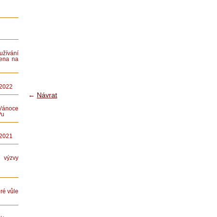
ívání
ena na
 2022
←
Návrat
Vánoce
Pu
 2021
ýzvy
ré vůle