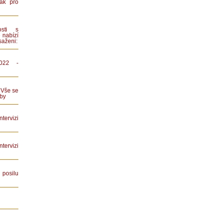
ák pro
sti s
 nabízí
saženi:
022 -
 Vše se
by
tervizi
ervizi
posilu