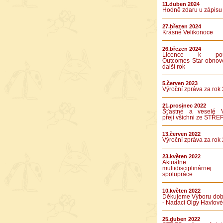
11.duben 2024
Hodně zdaru u zápisu
27.březen 2024
Krásné Velikonoce
26.březen 2024
Licence k použ
Outcomes Star obnov
další rok
5.červen 2023
Výroční zpráva za rok
21.prosinec 2022
Šťastné a veselé 
přejí všichni ze STŘE
13.červen 2022
Výroční zpráva za rok
23.květen 2022
Aktuálne v
multidisciplinárnej
spolupráce
10.květen 2022
Děkujeme Výboru dob
- Nadaci Olgy Havlové
25.duben 2022