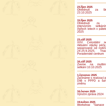
23.říjen 2025
Ohlédnutí za ško
23.10.2025
15.říjen 2025
Ohlédnutí za p
intervizním setká
čtyřech letech v pátek
2025
23.září 2025
XXV. Celostátní se
Aktuální otázky péče
separované od rodič
24-25.9.2025, Tr
Poradenské centrum
16.září 2025
Zveme na multiinte
setkání 10.10.2025
1.červenec 2025
Začínáme s realizací p
Dítě v PPPD a ša
změnu
16.červen 2025
Výroční zpráva 2024
19.květen 2025
Workshop "Sanace 