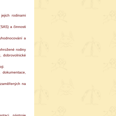
jejich rodinami
(SAS) a činnosti
vyhodnocování a
 ohrožené rodiny
, dobrovolnické
ji.
á dokumentace,
D zaměřených na
taci nástroje