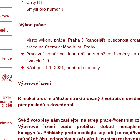
Čistý RT.
Smysl pro humor J
 roce
Výkon práce
lé...
Místo výkonu práce: Praha 3 (kancelář), působnost orga
práce na území celého hl.m. Prahy
Pracovní poměr na dobu určitou s možností změny na d
n lehce
úvazek: 1,0
Nástup – 1.1. 2021, popř. dle dohody
 Věrou
 2024,
Výběrové řízení
K reakci prosím přiložte strukturovaný životopis s uved
XXIV.
nářem
předpokladů a dovedností.
 o děti
“
Své životopisy nám zasílejte na
strep.prace@centrum.cz
áním na
Výběrové řízení bude probíhat dokud nenajde
kolegyni/u. Přihlášky proto posílejte kdykoli (co nejdřív
průběžně číst, odpovídat a zvát Vás k ústnímu rozhovoru