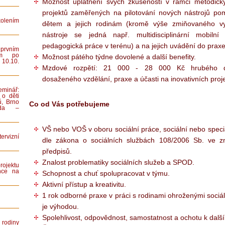
Možnost uplatnění svých zkušeností v rámci metodick
projektů zaměřených na pilotování nových nástrojů p
lením
dětem a jejich rodinám (kromě výše zmiňovaného v
nástroje se jedná např. multidisciplinární mobilní
pedagogická práce v terénu) a na jejich uvádění do praxe
rvním
ním po
Možnost pátého týdne dovolené a další benefity.
 10.10.
Mzdové rozpětí: 21 000 - 28 000 Kč hrubého dl
dosaženého vzdělání, praxe a účasti na inovativních proj
minář:
 o děti
ů, Brno
Co od Vás potřebujeme
iada –
VŠ nebo VOŠ v oboru sociální práce, sociální nebo spec
rvizní
dle zákona o sociálních službách 108/2006 Sb. ve z
předpisů.
Znalost problematiky sociálních služeb a SPOD.
rojektu
nce na
Schopnost a chuť spolupracovat v týmu.
Aktivní přístup a kreativitu.
1 rok odborné praxe v práci s rodinami ohroženými soci
je výhodou.
Spolehlivost, odpovědnost, samostatnost a ochotu k dalš
rodiny