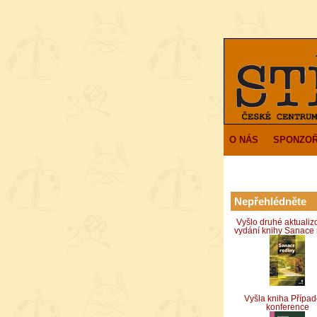
O NÁS
SPONZOŘ
Nepřehlédněte
Vyšlo druhé aktuali
vydání knihy Sanace 
Vyšla kniha Přípa
konference