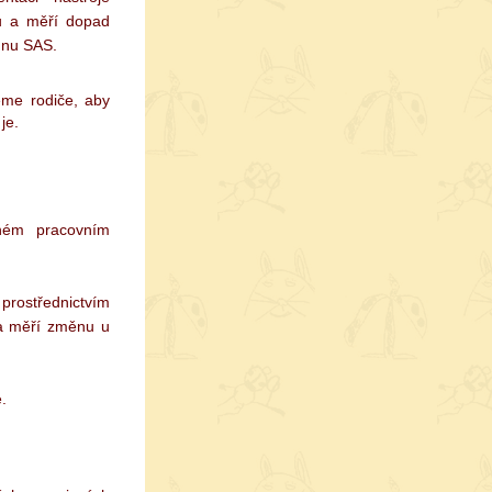
nu a měří dopad
gnu SAS.
eme rodiče, aby
je.
mném pracovním
 prostřednictvím
 a měří změnu u
.