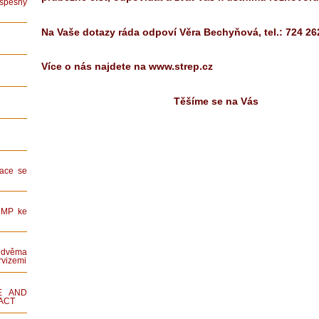
spěšný
Na Vaše dotazy ráda odpoví Věra Bechyňová, tel.: 724 26
Více o nás najdete na www.strep.cz
Těšíme se na Vás
ace se
HMP ke
dvěma
rvizemi
E AND
ACT