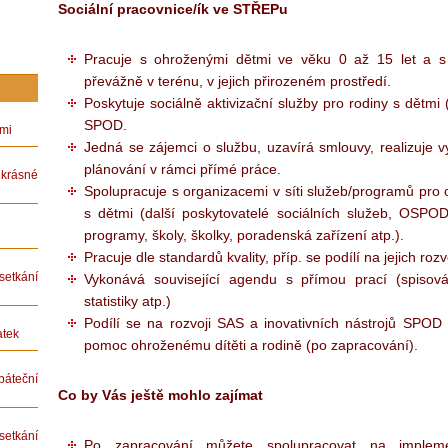
Sociální pracovnice/ík ve STŘEPu
Pracuje s ohroženými dětmi ve věku 0 až 15 let a s 
převážně v terénu, v jejich přirozeném prostředí.
Poskytuje sociálně aktivizační služby pro rodiny s dětmi 
SPOD.
ámi
Jedná se zájemci o službu, uzavírá smlouvy, realizuje 
plánování v rámci přímé práce.
rásné
Spolupracuje s organizacemi v síti služeb/programů pro
s dětmi (další poskytovatelé sociálních služeb, OSPOD
programy, školy, školky, poradenská zařízení atp.).
Pracuje dle standardů kvality, příp. se podílí na jejich rozvo
etkání
Vykonává související agendu s přímou prací (spisov
statistiky atp.)
Podílí se na rozvoji SAS a inovativních nástrojů SPO
atek
pomoc ohroženému dítěti a rodině (po zapracování).
teční
Co by Vás ještě mohlo zajímat
etkání
Po zapracování můžete spolupracovat na implemen