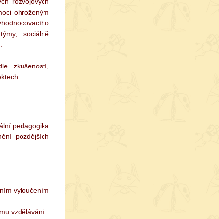
ých rozvojových
omoci ohroženým
yhodnocovacího
 týmy, sociálně
.
e zkušeností,
ektech.
iální pedagogika
nění pozdějších
álním vyloučením
ímu vzdělávání.