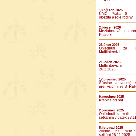
17.4.2026
10.březen 2026
ÚMČ Praha 8 - D
obezita a role rodiny
2.březen 2026
Mezioborová spolupr
Praze 8
23.únor 2026
Ohlédnutí za pá
Multiintervizí
21.leden 2026
Multiintervizní s
20.2.2026
17.prosinec 2025
Šťastné a veselé 
přejí všichni ze STŘE
9.prosinec 2025
Krabice od bot
2.prosinec 2025
Ohlédnutí za multiinte
setkáním v pátek 28.1
5.listopad 2025
Zveme na multiinte
setkání 28.11.2025