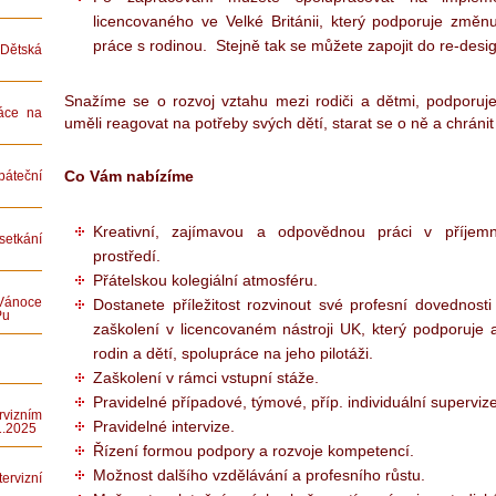
licencovaného ve Velké Británii, který podporuje změ
práce s rodinou. Stejně tak se můžete zapojit do re-desi
ětská
Snažíme se o rozvoj vztahu mezi rodiči a dětmi, podporuj
áce na
uměli reagovat na potřeby svých dětí, starat se o ně a chránit 
Co Vám nabízíme
teční
Kreativní, zajímavou a odpovědnou práci v příje
etkání
prostředí.
Přátelskou kolegiální atmosféru.
Vánoce
Dostanete příležitost rozvinout své profesní dovednosti
Pu
zaškolení v licencovaném nástroji UK, který podporuje
rodin a dětí, spolupráce na jeho pilotáži.
Zaškolení v rámci vstupní stáže.
Pravidelné případové, týmové, příp. individuální supervize
rvizním
Pravidelné intervize.
1.2025
Řízení formou podpory a rozvoje kompetencí.
Možnost dalšího vzdělávání a profesního růstu.
rvizní