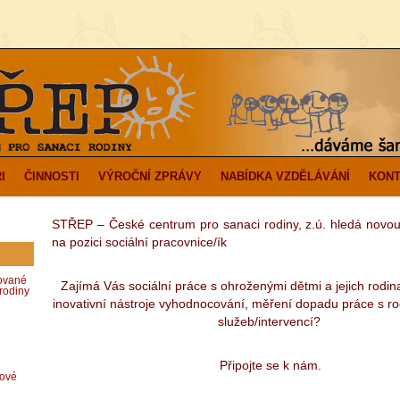
I
ČINNOSTI
VÝROČNÍ ZPRÁVY
NABÍDKA VZDĚLÁVÁNÍ
KONT
STŘEP – České centrum pro sanaci rodiny, z.ú. hledá novou
na pozici sociální pracovnice/ík
zované
Zajímá Vás sociální práce s ohroženými dětmi a jejich rodin
rodiny
inovativní nástroje vyhodnocování, měření dopadu práce s r
služeb/intervencí?
Připojte se k nám.
dové