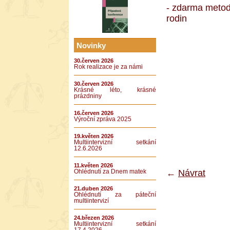
- zdarma metodi
rodin
Novinky
30.červen 2026
Rok realizace je za námi
30.červen 2026
Krásné léto, krásné
prázdniny
16.červen 2026
Výroční zpráva 2025
19.květen 2026
Multiintervizní setkání
12.6.2026
11.květen 2026
←
Návrat
Ohlédnutí za Dnem matek
21.duben 2026
Ohlédnutí za páteční
multiintervizí
24.březen 2026
Multiintervizní setkání