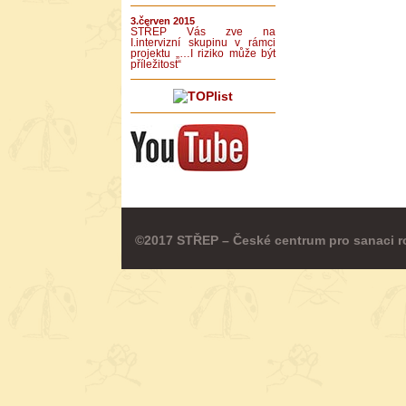
3.červen 2015
STŘEP Vás zve na
I.intervizní skupinu v rámci
projektu „…I riziko může být
příležitost“
©2017 STŘEP – České centrum pro sanaci r