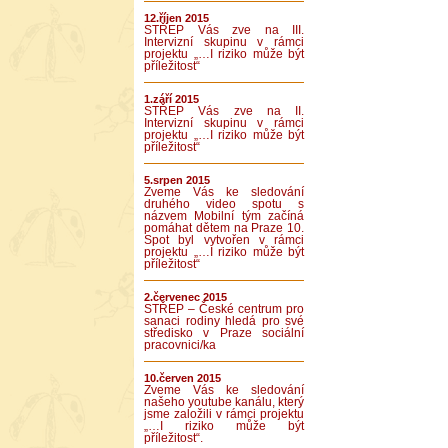
12.říjen 2015
STŘEP Vás zve na III.
Intervizní skupinu v rámci
projektu „…I riziko může být
příležitost“
1.září 2015
STŘEP Vás zve na II.
Intervizní skupinu v rámci
projektu „…I riziko může být
příležitost“
5.srpen 2015
Zveme Vás ke sledování
druhého video spotu s
názvem Mobilní tým začíná
pomáhat dětem na Praze 10.
Spot byl vytvořen v rámci
projektu „…I riziko může být
příležitost“
2.červenec 2015
STŘEP – České centrum pro
sanaci rodiny hledá pro své
středisko v Praze sociální
pracovnici/ka
10.červen 2015
Zveme Vás ke sledování
našeho youtube kanálu, který
jsme založili v rámci projektu
„…I riziko může být
příležitost“.