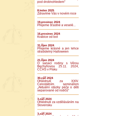
pod drobnohledem"
8.leden 2025
Zdravíme Vás v novém roce
19.prosinec 2024
Přejeme šťastné a veselé...
16.prosinec 2024
Krabice od bot
31.říjen 2024
Přejeme krásné a jen lehce
strašidelný Halloween
21.říjen 2024
O sanaci rodiny s Věrou
Bechyňovou 25.11. 2024,
CČHS v Písku
30.září 2024
Ohlédnutí za XXIV.
Celostátním seminářem
„Aktuální otázky péče o děti
separované od rodičů“
3.září 2024
Ohlédnutí za vzděláváním na
Slovensku
3.září 2024