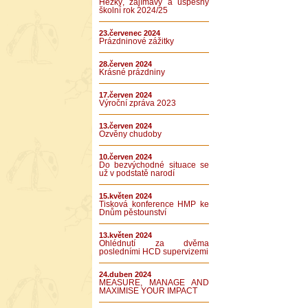
Hezký, zajímavý a úspěšný
školní rok 2024/25
23.červenec 2024
Prázdninové zážitky
28.červen 2024
Krásné prázdniny
17.červen 2024
Výroční zpráva 2023
13.červen 2024
Ozvěny chudoby
10.červen 2024
Do bezvýchodné situace se
už v podstatě narodí
15.květen 2024
Tisková konference HMP ke
Dnům pěstounství
13.květen 2024
Ohlédnutí za dvěma
posledními HCD supervizemi
24.duben 2024
MEASURE, MANAGE AND
MAXIMISE YOUR IMPACT