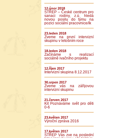
12.únor 2018
STŘEP – České centrum pro
sanaci rodiny, z.ú. hledá
novou posilu do týmu na
pozici sociální pracovnice/ík
23.leden 2018
Zveme na první intervizní
skupinu v letošním roce
18.leden 2018
Začínáme s realizací
sociálně ivačního projektu
12.říjen 2017
Intervizní skupina 8.12.2017
30.srpen 2017
Zveme vás na zářijovou
intervizní skupinu
21.červen 2017
Kit Poznáváme svět pro děti
0-6
23.květen 2017
Výroční zpráva 2016
17.květen 2017
STŘEP Vás zve na poslední