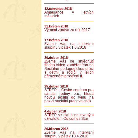
12.červenec 2018
Ambulance v letních
měsících
31.květen 2018
Výroční zpráva za rok 2017
17.květen 2018
Zveme Vás na intervizní
skupinu v pátek 1.6.2018
30.duben 2018
Zveme Vás ke shlédnutí
třetího videa zaměřeného na
Sociálně-pedagogickou práci
s dětmi a rodiči v jejich
přirozeném prostředí II.
25.duben 2018
STŘEP – České centrum pro
sanaci rodiny, z.ú. hledá
novou posilu do týmu na
pozici sociální pracovnice/ík
4.duben 2018
STŘEP se stal licencovaným
uživatelem Outcomes Star
26.březen 2018
Zveme Vás na intervizní
skupinu v pátek 13.4.2018