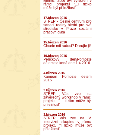
klientů. Spot byl vytvořen v
rámci projektu "...I riziko
může být příležitost"
17.březen 2016
STŘEP - České centrum pro
sanaci rodiny hledá pro své
středisko v Praze sociální
pracovnici/ka
15.březen 2016
Chcete mít radost? Darujte ji!
10.březen 2016
Peříčkový den/Pomozte
dětem se koná dne 1.4.2016
4.březen 2016
Kampaň Pomozte dětem
2016
3.březen 2016
STŘEP Vás zve na
závěrečný workshop v rámci
projektu "...I riziko může být
příležitost"
3.březen 2016
STŘEP Vás zve na V.
Intervizní skupinu v rámci
projektu "I riziko může být
příležitost"