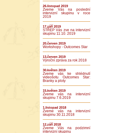
26.listopad 2019
Zveme Vás na poslední
intervizní skupinu v roce
2019
17.září 2019
STŘEP Vás zve na intervizní
skupinu 11.10. 2019
20.červen 2019
Workshopy - Outcomes Star
13.červen 2019
Výroční zpráva za rok 2018
30.květen 2019
Zveme vás ke shlédnutí
videošotu Outcomes Star:
Branky a ploty
15.květen 2019
Zveme vás na intervizní
skupinu 7.6.2019
1.listopad 2018
Zveme vás na intervizní
skupinu 30.11.2018
12.září 2018
Zveme Vás na podzimní
intervizní skupinu