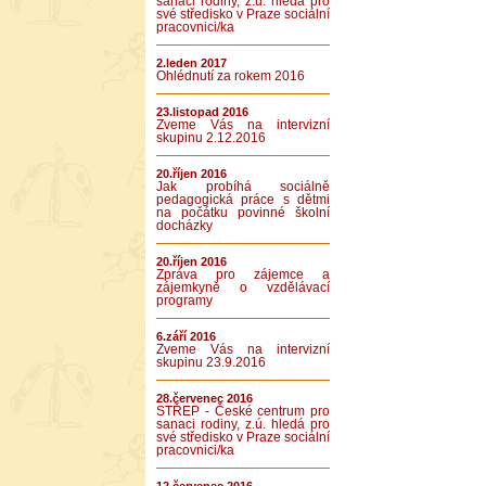
sanaci rodiny, z.ú. hledá pro
své středisko v Praze sociální
pracovnici/ka
2.leden 2017
Ohlédnutí za rokem 2016
23.listopad 2016
Zveme Vás na intervizní
skupinu 2.12.2016
20.říjen 2016
Jak probíhá sociálně
pedagogická práce s dětmi
na počátku povinné školní
docházky
20.říjen 2016
Zpráva pro zájemce a
zájemkyně o vzdělávací
programy
6.září 2016
Zveme Vás na intervizní
skupinu 23.9.2016
28.červenec 2016
STŘEP - České centrum pro
sanaci rodiny, z.ú. hledá pro
své středisko v Praze sociální
pracovnici/ka