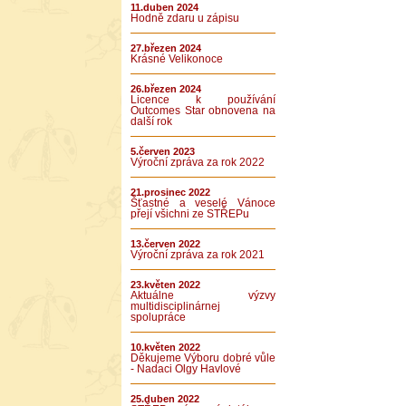
11.duben 2024
Hodně zdaru u zápisu
27.březen 2024
Krásné Velikonoce
26.březen 2024
Licence k používání
Outcomes Star obnovena na
další rok
5.červen 2023
Výroční zpráva za rok 2022
21.prosinec 2022
Šťastné a veselé Vánoce
přejí všichni ze STŘEPu
13.červen 2022
Výroční zpráva za rok 2021
23.květen 2022
Aktuálne výzvy
multidisciplinárnej
spolupráce
10.květen 2022
Děkujeme Výboru dobré vůle
- Nadaci Olgy Havlové
25.duben 2022