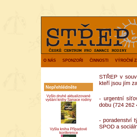
O NÁS
SPONZOŘI
ČINNOSTI
VÝROČNÍ 
STŘEP v souvis
kteří jsou jím z
Nepřehlédněte
Vyšlo druhé aktualizované
- urgentní sí
vydání knihy Sanace rodiny
dobu (724 262 
- poradenství t
SPOD a sociáln
Vyšla kniha Případové
konference