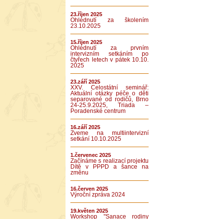
23.říjen 2025
Ohlédnutí za školením
23.10.2025
15.říjen 2025
Ohlédnutí za prvním
intervizním setkáním po
čtyřech letech v pátek 10.10.
2025
23.září 2025
XXV. Celostátní seminář:
Aktuální otázky péče o děti
separované od rodičů, Brno
24-25.9.2025, Triada –
Poradenské centrum
16.září 2025
Zveme na multiintervizní
setkání 10.10.2025
1.červenec 2025
Začínáme s realizací projektu
Dítě v PPPD a šance na
změnu
16.červen 2025
Výroční zpráva 2024
19.květen 2025
Workshop "Sanace rodiny