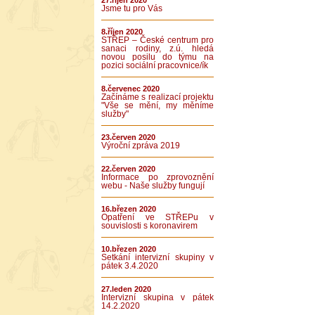
27.říjen 2020
Jsme tu pro Vás
8.říjen 2020
STŘEP – České centrum pro
sanaci rodiny, z.ú. hledá
novou posilu do týmu na
pozici sociální pracovnice/ík
8.červenec 2020
Začínáme s realizací projektu
"Vše se mění, my měníme
služby"
23.červen 2020
Výroční zpráva 2019
22.červen 2020
Informace po zprovoznění
webu - Naše služby fungují
16.březen 2020
Opatření ve STŘEPu v
souvislosti s koronavirem
10.březen 2020
Setkání intervizní skupiny v
pátek 3.4.2020
27.leden 2020
Intervizní skupina v pátek
14.2.2020