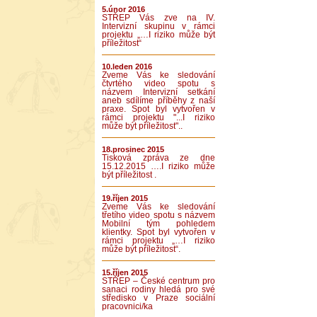
5.únor 2016
STŘEP Vás zve na IV.
Intervizní skupinu v rámci
projektu „…I riziko může být
příležitost“
10.leden 2016
Zveme Vás ke sledování
čtvrtého video spotu s
názvem Intervizní setkání
aneb sdílíme příběhy z naší
praxe. Spot byl vytvořen v
rámci projektu "...I riziko
může být příležitost"..
18.prosinec 2015
Tisková zpráva ze dne
15.12.2015 ….I riziko může
být příležitost .
19.říjen 2015
Zveme Vás ke sledování
třetího video spotu s názvem
Mobilní tým pohledem
klientky. Spot byl vytvořen v
rámci projektu „…I riziko
může být příležitost“.
15.říjen 2015
STŘEP – České centrum pro
sanaci rodiny hledá pro své
středisko v Praze sociální
pracovnici/ka