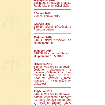
12.červenec 2016
Začínáme s realizací projektu
Rodič jako první učitel dítěte
6.červen 2016
Výroční zpráva 2015
6.červen 2016
STŘEP získal příspěvek z
Pomozte dětem
29.duben 2016
STŘEP získal příspěvek od
Nadace Agrofert
18.duben 2016
STŘEP Vás zve na Intervizní
skupinu dne 13.5.2016
30.březen 2016
STŘEP Vás zve ke sledování
šestého videospotu s
názvem „Ohlédnutí za prací
mobilního týmu po roce“.
Spot byl vytvořen v rámci
projektu "...I riziko může být
příležitost"
23.březen 2016
STŘEP Vás zve ke sledování
páteho videospotu s názvem
"Co nám přinesla spolupráce
s mobilním týmem", slovy