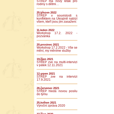
STŘEP má nový leták pro
rodiny s dětmi…
25.březen 2022
STŘEP v souvislosti s
konfliktem na Ukrajině nabízí
všem, kteří jsou jím zasaženi:
11.leden 2022
Workshop 17.2. 2022 -
pozvánka
20.prosinec 2021
Workshop 17.2.2022 - Vše se
mění, my měníme služby
19.říjen 2021
STŘEP zve na multi-intervizi
v pátek 12.11.2021
12.srpen 2021
STŘEP zve na intervizi
17.9.2021
26.červenec 2021
STŘEP hledá novou posilu
do týmu
25.květen 2021
Výroční zpráva 2020