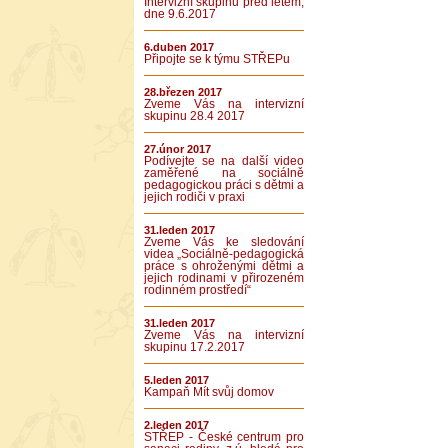
Intervizní skupinu před létem,
dne 9.6.2017
6.duben 2017
Připojte se k týmu STŘEPu
28.březen 2017
Zveme Vás na intervizní
skupinu 28.4 2017
27.únor 2017
Podívejte se na další video
zaměřené na sociálně
pedagogickou práci s dětmi a
jejich rodiči v praxi
31.leden 2017
Zveme Vás ke sledování
videa „Sociálně-pedagogická
práce s ohroženými dětmi a
jejich rodinami v přirozeném
rodinném prostředí“
31.leden 2017
Zveme Vás na intervizní
skupinu 17.2.2017
5.leden 2017
Kampaň Mít svůj domov
2.leden 2017
STŘEP - České centrum pro