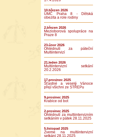
17.4.2026
10.březen 2026
ÚMČ Praha 8 - Dětská
obezita a role rodiny
2.březen 2026
Mezioborová spolupráce na
Praze 8
23.únor 2026
Ohlédnutí za páteční
Multiintervizí
21.leden 2026
Multiintervizní setkání
20.2.2026
17.prosinec 2025
Šťastné a veselé Vánoce
přejí všichni ze STŘEPu
9.prosinec 2025
Krabice od bot
2.prosinec 2025
Ohlédnutí za multiintervizním
setkáním v pátek 28.11.2025
5.listopad 2025
Zveme na multiintervizní
setkání 28.11.2025