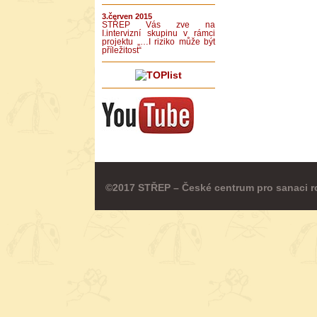
3.červen 2015
STŘEP Vás zve na
I.intervizní skupinu v rámci
projektu „…I riziko může být
příležitost“
©2017 STŘEP – České centrum pro sanaci r