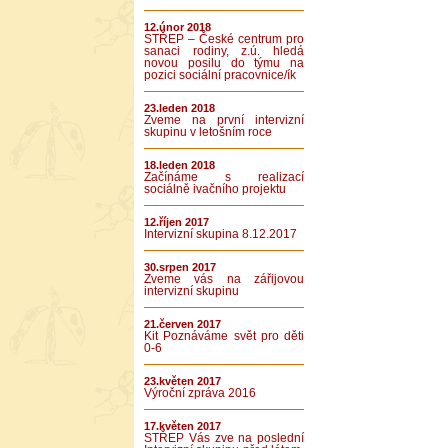
12.únor 2018
STŘEP – České centrum pro
sanaci rodiny, z.ú. hledá
novou posilu do týmu na
pozici sociální pracovnice/ík
23.leden 2018
Zveme na první intervizní
skupinu v letošním roce
18.leden 2018
Začínáme s realizací
sociálně ivačního projektu
12.říjen 2017
Intervizní skupina 8.12.2017
30.srpen 2017
Zveme vás na zářijovou
intervizní skupinu
21.červen 2017
Kit Poznáváme svět pro děti
0-6
23.květen 2017
Výroční zpráva 2016
17.květen 2017
STŘEP Vás zve na poslední