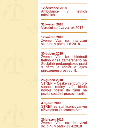
12.červenec 2018
Ambulance v letních
měsících
31.květen 2018
Výroční zpráva za rok 2017
17.květen 2018
Zveme Vás na intervizní
skupinu v pátek 1.6.2018
30.duben 2018
Zveme Vás ke shlédnutí
třetího videa zaměřeného na
Sociálně-pedagogickou práci
s dětmi a rodiči v jejich
přirozeném prostředí II.
25.duben 2018
STŘEP – České centrum pro
sanaci rodiny, z.ú. hledá
novou posilu do týmu na
pozici sociální pracovnice/ík
4.duben 2018
STŘEP se stal licencovaným
uživatelem Outcomes Star
26.březen 2018
Zveme Vás na intervizní
skupinu v pátek 13.4.2018