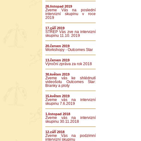
26.listopad 2019
Zveme Vás na poslední
intervizní skupinu v roce
2019
17.září 2019
STŘEP Vás zve na intervizní
skupinu 11.10. 2019
20.červen 2019
Workshopy - Outcomes Star
13.červen 2019
Výroční zpráva za rok 2018
30.květen 2019
Zveme vás ke shlédnutí
videošotu Outcomes Star:
Branky a ploty
15.květen 2019
Zveme vás na intervizní
skupinu 7.6.2019
1.listopad 2018
Zveme vás na intervizní
skupinu 30.11.2018
12.září 2018
Zveme Vás na podzimní
intervizní skupinu