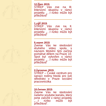
12.říjen 2015
STŘEP Vás zve na III.
Intervizní skupinu v rámci
projektu „…I riziko může být
příležitost“
1.září 2015
STŘEP Vás zve na II.
Intervizní skupinu v rámci
projektu „…I riziko může být
příležitost“
5.srpen 2015
Zveme Vás ke sledování
druhého video spotu s
názvem Mobilní tým začíná
pomáhat dětem na Praze 10.
Spot byl vytvořen v rámci
projektu „…I riziko může být
příležitost“
2.červenec 2015
STŘEP – České centrum pro
sanaci rodiny hledá pro své
středisko v Praze sociální
pracovnici/ka
10.červen 2015
Zveme Vás ke sledování
našeho youtube kanálu, který
jsme založili v rámci projektu
„…I riziko může být
příležitost“.