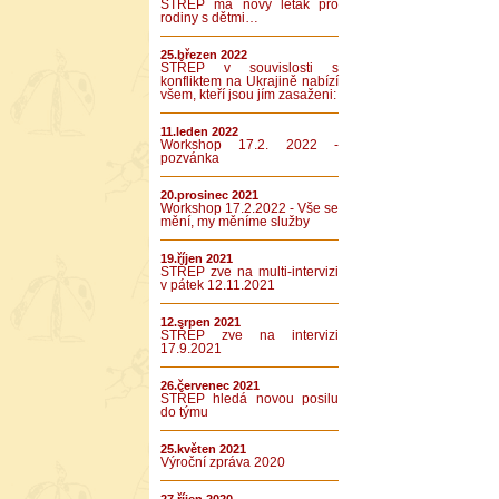
STŘEP má nový leták pro
rodiny s dětmi…
25.březen 2022
STŘEP v souvislosti s
konfliktem na Ukrajině nabízí
všem, kteří jsou jím zasaženi:
11.leden 2022
Workshop 17.2. 2022 -
pozvánka
20.prosinec 2021
Workshop 17.2.2022 - Vše se
mění, my měníme služby
19.říjen 2021
STŘEP zve na multi-intervizi
v pátek 12.11.2021
12.srpen 2021
STŘEP zve na intervizi
17.9.2021
26.červenec 2021
STŘEP hledá novou posilu
do týmu
25.květen 2021
Výroční zpráva 2020