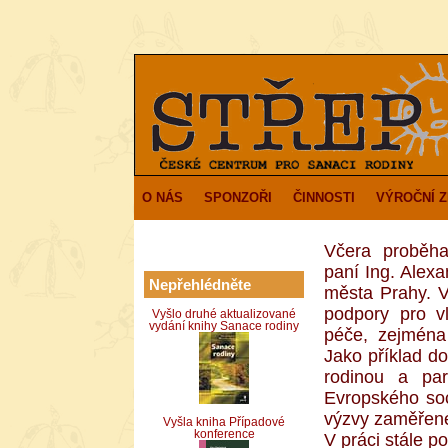
O NÁS
SPONZOŘI
ČINNOSTI
VÝROČNÍ 
Včera proběh
paní Ing. Alex
Nepřehlédněte
města Prahy. V
podpory pro v
Vyšlo druhé aktualizované
vydání knihy Sanace rodiny
péče, zejména
Jako příklad d
rodinou a par
Evropského soc
výzvy zaměřené
Vyšla kniha Případové
konference
V práci stále p