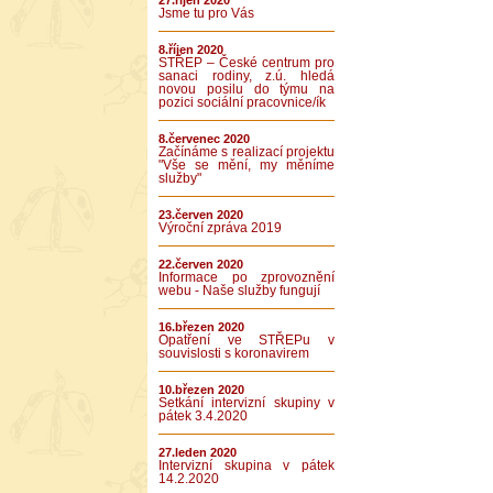
27.říjen 2020
Jsme tu pro Vás
8.říjen 2020
STŘEP – České centrum pro
sanaci rodiny, z.ú. hledá
novou posilu do týmu na
pozici sociální pracovnice/ík
8.červenec 2020
Začínáme s realizací projektu
"Vše se mění, my měníme
služby"
23.červen 2020
Výroční zpráva 2019
22.červen 2020
Informace po zprovoznění
webu - Naše služby fungují
16.březen 2020
Opatření ve STŘEPu v
souvislosti s koronavirem
10.březen 2020
Setkání intervizní skupiny v
pátek 3.4.2020
27.leden 2020
Intervizní skupina v pátek
14.2.2020