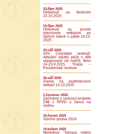
23.říjen 2025
Ohlédnutí za školením
23.10.2025
15.říjen 2025
Ohlédnutí za prvním
intervizním setkáním po
čtyřech letech v pátek 10.10.
2025
23.září 2025
XXV. Celostátní seminář:
Aktuální otázky péče o děti
separované od rodičů, Brno
24-25.9.2025, Triada –
Poradenské centrum
16.září 2025
Zveme na multiintervizní
setkání 10.10.2025
1.červenec 2025
Začínáme s realizací projektu
Dítě v PPPD a šance na
změnu
16.červen 2025
Výroční zpráva 2024
19.květen 2025
Workshop "Sanace rodiny