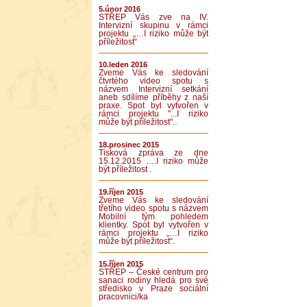
5.únor 2016
STŘEP Vás zve na IV.
Intervizní skupinu v rámci
projektu „…I riziko může být
příležitost“
10.leden 2016
Zveme Vás ke sledování
čtvrtého video spotu s
názvem Intervizní setkání
aneb sdílíme příběhy z naší
praxe. Spot byl vytvořen v
rámci projektu "...I riziko
může být příležitost"..
18.prosinec 2015
Tisková zpráva ze dne
15.12.2015 ….I riziko může
být příležitost .
19.říjen 2015
Zveme Vás ke sledování
třetího video spotu s názvem
Mobilní tým pohledem
klientky. Spot byl vytvořen v
rámci projektu „…I riziko
může být příležitost“.
15.říjen 2015
STŘEP – České centrum pro
sanaci rodiny hledá pro své
středisko v Praze sociální
pracovnici/ka