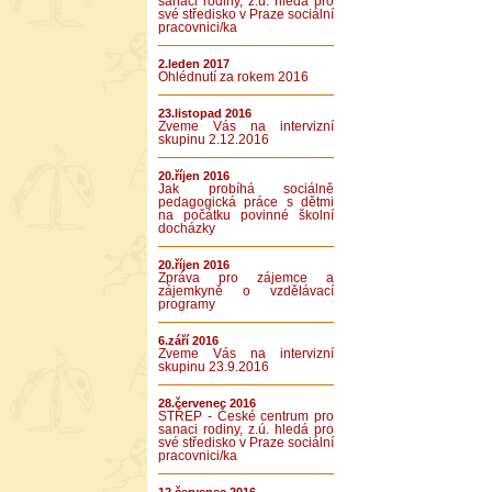
sanaci rodiny, z.ú. hledá pro
své středisko v Praze sociální
pracovnici/ka
2.leden 2017
Ohlédnutí za rokem 2016
23.listopad 2016
Zveme Vás na intervizní
skupinu 2.12.2016
20.říjen 2016
Jak probíhá sociálně
pedagogická práce s dětmi
na počátku povinné školní
docházky
20.říjen 2016
Zpráva pro zájemce a
zájemkyně o vzdělávací
programy
6.září 2016
Zveme Vás na intervizní
skupinu 23.9.2016
28.červenec 2016
STŘEP - České centrum pro
sanaci rodiny, z.ú. hledá pro
své středisko v Praze sociální
pracovnici/ka