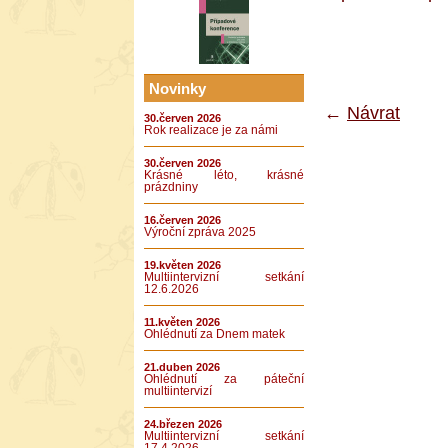
Novinky
←
Návrat
30.červen 2026
Rok realizace je za námi
30.červen 2026
Krásné léto, krásné
prázdniny
16.červen 2026
Výroční zpráva 2025
19.květen 2026
Multiintervizní setkání
12.6.2026
11.květen 2026
Ohlédnutí za Dnem matek
21.duben 2026
Ohlédnutí za páteční
multiintervizí
24.březen 2026
Multiintervizní setkání