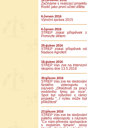
12.červenec 2016
Začínáme s realizací projektu
Rodič jako první učitel dítěte
6.červen 2016
Výroční zpráva 2015
6.červen 2016
STŘEP získal příspěvek z
Pomozte dětem
29.duben 2016
STŘEP získal příspěvek od
Nadace Agrofert
18.duben 2016
STŘEP Vás zve na Intervizní
skupinu dne 13.5.2016
30.březen 2016
STŘEP Vás zve ke sledování
šestého videospotu s
názvem „Ohlédnutí za prací
mobilního týmu po roce“.
Spot byl vytvořen v rámci
projektu "...I riziko může být
příležitost"
23.březen 2016
STŘEP Vás zve ke sledování
páteho videospotu s názvem
"Co nám přinesla spolupráce
s mobilním týmem", slovy