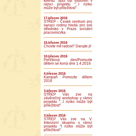
klientů. Spot byl vytvořen v
rámci projektu "...I riziko
může být příležitost"
17.březen 2016
STŘEP - České centrum pro
sanaci rodiny hledá pro své
středisko v Praze sociální
pracovnici/ka
15.březen 2016
Chcete mít radost? Darujte ji!
10.březen 2016
Peříčkový den/Pomozte
dětem se koná dne 1.4.2016
4.březen 2016
Kampaň Pomozte dětem
2016
3.březen 2016
STŘEP Vás zve na
závěrečný workshop v rámci
projektu "...I riziko může být
příležitost"
3.březen 2016
STŘEP Vás zve na V.
Intervizní skupinu v rámci
projektu "I riziko může být
příležitost"