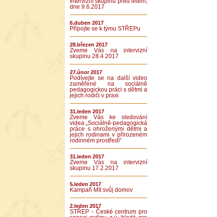
Intervizní skupinu před létem,
dne 9.6.2017
6.duben 2017
Připojte se k týmu STŘEPu
28.březen 2017
Zveme Vás na intervizní
skupinu 28.4 2017
27.únor 2017
Podívejte se na další video
zaměřené na sociálně
pedagogickou práci s dětmi a
jejich rodiči v praxi
31.leden 2017
Zveme Vás ke sledování
videa „Sociálně-pedagogická
práce s ohroženými dětmi a
jejich rodinami v přirozeném
rodinném prostředí“
31.leden 2017
Zveme Vás na intervizní
skupinu 17.2.2017
5.leden 2017
Kampaň Mít svůj domov
2.leden 2017
STŘEP - České centrum pro