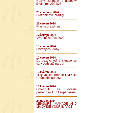
Hezký, zajímavý a úspěšný
školní rok 2024/25
23.červenec 2024
Prázdninové zážitky
28.červen 2024
Krásné prázdniny
17.červen 2024
Výroční zpráva 2023
13.červen 2024
Ozvěny chudoby
10.červen 2024
Do bezvýchodné situace se
už v podstatě narodí
15.květen 2024
Tisková konference HMP ke
Dnům pěstounství
13.květen 2024
Ohlédnutí za dvěma
posledními HCD supervizemi
24.duben 2024
MEASURE, MANAGE AND
MAXIMISE YOUR IMPACT