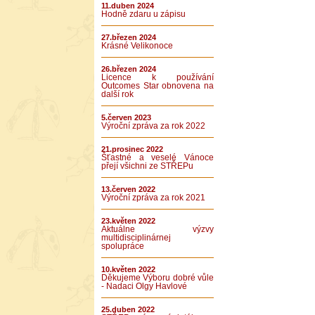
11.duben 2024
Hodně zdaru u zápisu
27.březen 2024
Krásné Velikonoce
26.březen 2024
Licence k používání
Outcomes Star obnovena na
další rok
5.červen 2023
Výroční zpráva za rok 2022
21.prosinec 2022
Šťastné a veselé Vánoce
přejí všichni ze STŘEPu
13.červen 2022
Výroční zpráva za rok 2021
23.květen 2022
Aktuálne výzvy
multidisciplinárnej
spolupráce
10.květen 2022
Děkujeme Výboru dobré vůle
- Nadaci Olgy Havlové
25.duben 2022