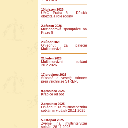
17.4.2026
10.březen 2026
ÚMČ Praha 8 - Dětská
obezita a role rodiny
2.březen 2026
Mezioborová spolupráce na
Praze 8
23.únor 2026
Ohlédnutí za páteční
Multiintervizí
21.leden 2026
Multiintervizní setkání
20.2.2026
17.prosinec 2025
Šťastné a veselé Vánoce
přejí všichni ze STŘEPu
9.prosinec 2025
Krabice od bot
2.prosinec 2025
Ohlédnutí za multiintervizním
setkáním v pátek 28.11.2025
5.listopad 2025
Zveme na multiintervizní
setkání 28.11.2025