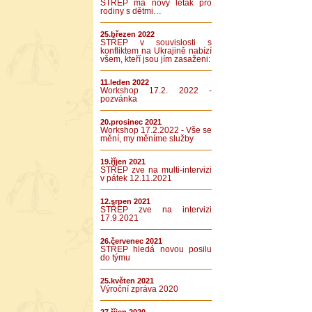
STŘEP má nový leták pro
rodiny s dětmi…
25.březen 2022
STŘEP v souvislosti s
konfliktem na Ukrajině nabízí
všem, kteří jsou jím zasaženi:
11.leden 2022
Workshop 17.2. 2022 -
pozvánka
20.prosinec 2021
Workshop 17.2.2022 - Vše se
mění, my měníme služby
19.říjen 2021
STŘEP zve na multi-intervizi
v pátek 12.11.2021
12.srpen 2021
STŘEP zve na intervizi
17.9.2021
26.červenec 2021
STŘEP hledá novou posilu
do týmu
25.květen 2021
Výroční zpráva 2020