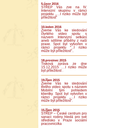
5.únor 2016
STŘEP Vás zve na IV.
Intervizní skupinu v rámci
projektu „…I riziko může být
příležitost“
10.leden 2016
Zveme Vás ke sledování
čtvrtého video spotu s
názvem Intervizní setkání
aneb sdílíme příběhy z naší
praxe. Spot byl vytvořen v
rámci projektu "...I riziko
může být příležitost"..
18.prosinec 2015
Tisková zpráva ze dne
15.12.2015 ….I riziko může
být příležitost .
19.říjen 2015
Zveme Vás ke sledování
třetího video spotu s názvem
Mobilní tým pohledem
klientky. Spot byl vytvořen v
rámci projektu „…I riziko
může být příležitost“.
15.říjen 2015
STŘEP – České centrum pro
sanaci rodiny hledá pro své
středisko v Praze sociální
pracovnici/ka