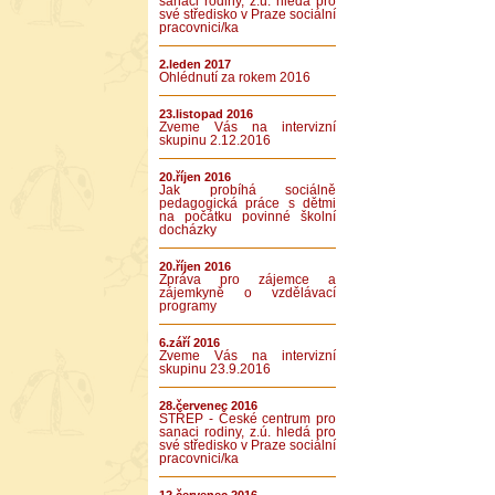
sanaci rodiny, z.ú. hledá pro
své středisko v Praze sociální
pracovnici/ka
2.leden 2017
Ohlédnutí za rokem 2016
23.listopad 2016
Zveme Vás na intervizní
skupinu 2.12.2016
20.říjen 2016
Jak probíhá sociálně
pedagogická práce s dětmi
na počátku povinné školní
docházky
20.říjen 2016
Zpráva pro zájemce a
zájemkyně o vzdělávací
programy
6.září 2016
Zveme Vás na intervizní
skupinu 23.9.2016
28.červenec 2016
STŘEP - České centrum pro
sanaci rodiny, z.ú. hledá pro
své středisko v Praze sociální
pracovnici/ka