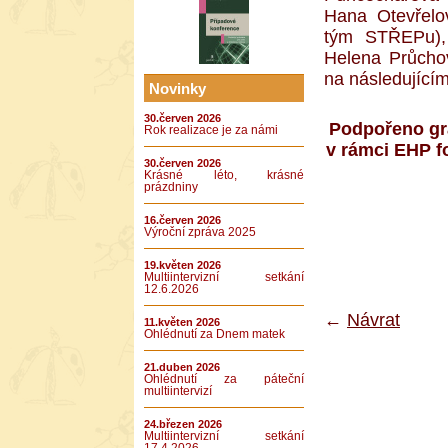
Hana Otevřelov
tým STŘEPu),
Helena Průcho
na následující
Novinky
30.červen 2026
Podpořeno gra
Rok realizace je za námi
v rámci EHP 
30.červen 2026
Krásné léto, krásné
prázdniny
16.červen 2026
Výroční zpráva 2025
19.květen 2026
Multiintervizní setkání
12.6.2026
←
Návrat
11.květen 2026
Ohlédnutí za Dnem matek
21.duben 2026
Ohlédnutí za páteční
multiintervizí
24.březen 2026
Multiintervizní setkání