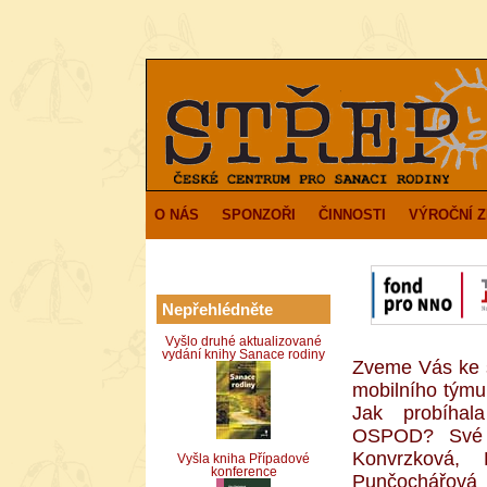
O NÁS
SPONZOŘI
ČINNOSTI
VÝROČNÍ 
Nepřehlédněte
Vyšlo druhé aktualizované
vydání knihy Sanace rodiny
Zveme Vás ke s
mobilního týmu
Jak probíhal
OSPOD? Své r
Konvrzková, 
Vyšla kniha Případové
konference
Punčochářová 