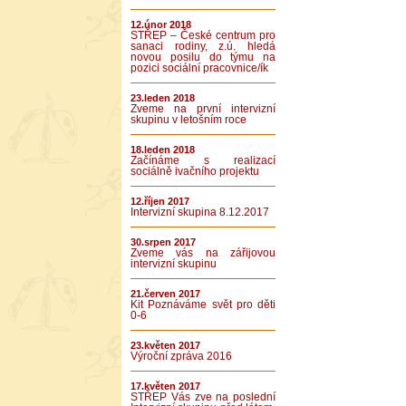
12.únor 2018
STŘEP – České centrum pro
sanaci rodiny, z.ú. hledá
novou posilu do týmu na
pozici sociální pracovnice/ík
23.leden 2018
Zveme na první intervizní
skupinu v letošním roce
18.leden 2018
Začínáme s realizací
sociálně ivačního projektu
12.říjen 2017
Intervizní skupina 8.12.2017
30.srpen 2017
Zveme vás na zářijovou
intervizní skupinu
21.červen 2017
Kit Poznáváme svět pro děti
0-6
23.květen 2017
Výroční zpráva 2016
17.květen 2017
STŘEP Vás zve na poslední