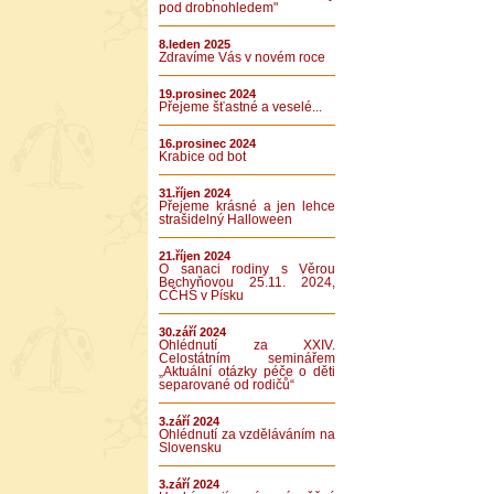
pod drobnohledem"
8.leden 2025
Zdravíme Vás v novém roce
19.prosinec 2024
Přejeme šťastné a veselé...
16.prosinec 2024
Krabice od bot
31.říjen 2024
Přejeme krásné a jen lehce
strašidelný Halloween
21.říjen 2024
O sanaci rodiny s Věrou
Bechyňovou 25.11. 2024,
CČHS v Písku
30.září 2024
Ohlédnutí za XXIV.
Celostátním seminářem
„Aktuální otázky péče o děti
separované od rodičů“
3.září 2024
Ohlédnutí za vzděláváním na
Slovensku
3.září 2024