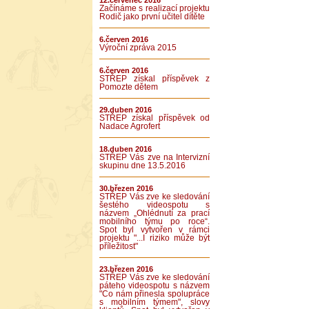
12.červenec 2016
Začínáme s realizací projektu
Rodič jako první učitel dítěte
6.červen 2016
Výroční zpráva 2015
6.červen 2016
STŘEP získal příspěvek z
Pomozte dětem
29.duben 2016
STŘEP získal příspěvek od
Nadace Agrofert
18.duben 2016
STŘEP Vás zve na Intervizní
skupinu dne 13.5.2016
30.březen 2016
STŘEP Vás zve ke sledování
šestého videospotu s
názvem „Ohlédnutí za prací
mobilního týmu po roce“.
Spot byl vytvořen v rámci
projektu "...I riziko může být
příležitost"
23.březen 2016
STŘEP Vás zve ke sledování
páteho videospotu s názvem
"Co nám přinesla spolupráce
s mobilním týmem", slovy