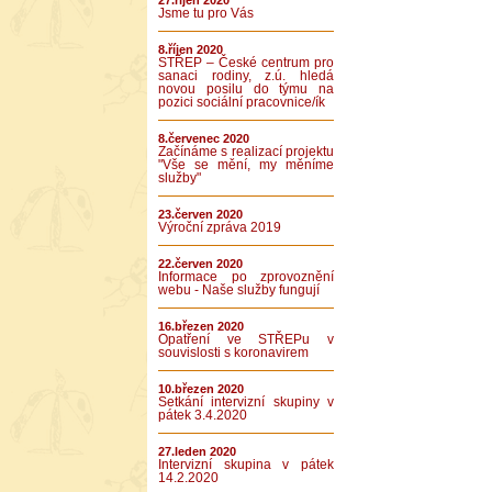
27.říjen 2020
Jsme tu pro Vás
8.říjen 2020
STŘEP – České centrum pro
sanaci rodiny, z.ú. hledá
novou posilu do týmu na
pozici sociální pracovnice/ík
8.červenec 2020
Začínáme s realizací projektu
"Vše se mění, my měníme
služby"
23.červen 2020
Výroční zpráva 2019
22.červen 2020
Informace po zprovoznění
webu - Naše služby fungují
16.březen 2020
Opatření ve STŘEPu v
souvislosti s koronavirem
10.březen 2020
Setkání intervizní skupiny v
pátek 3.4.2020
27.leden 2020
Intervizní skupina v pátek
14.2.2020