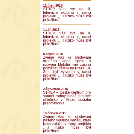
12.říjen 2015
STŘEP Vás zve na III.
Intervizní skupinu v rámci
projektu „…I riziko může být
příležitost“
1.září 2015
STŘEP Vás zve na II.
Intervizní skupinu v rámci
projektu „…I riziko může být
příležitost“
5.srpen 2015
Zveme Vás ke sledování
druhého video spotu s
názvem Mobilní tým začíná
pomáhat dětem na Praze 10.
Spot byl vytvořen v rámci
projektu „…I riziko může být
příležitost“
2.červenec 2015
STŘEP – České centrum pro
sanaci rodiny hledá pro své
středisko v Praze sociální
pracovnici/ka
10.červen 2015
Zveme Vás ke sledování
našeho youtube kanálu, který
jsme založili v rámci projektu
„…I riziko může být
příležitost“.