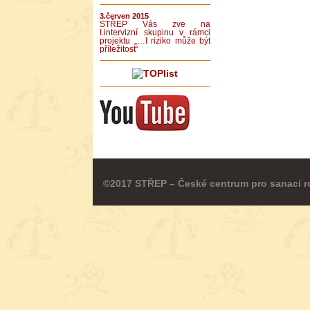
3.červen 2015
STŘEP Vás zve na
I.intervizní skupinu v rámci
projektu „…I riziko může být
příležitost“
©2017 STŘEP – České centrum pro sanaci r