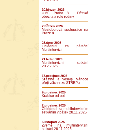
17.4.2026
10.březen 2026
ÚMČ Praha 8 - Dětská
obezita a role rodiny
2.březen 2026
Mezioborová spolupráce na
Praze 8
23.únor 2026
Ohlédnutí za páteční
Multiintervizí
21.leden 2026
Multiintervizní setkání
20.2.2026
17.prosinec 2025
Šťastné a veselé Vánoce
přejí všichni ze STŘEPu
9.prosinec 2025
Krabice od bot
2.prosinec 2025
Ohlédnutí za multiintervizním
setkáním v pátek 28.11.2025
5.listopad 2025
Zveme na multiintervizní
setkání 28.11.2025