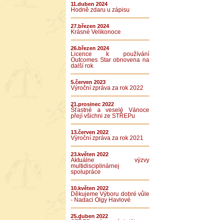
11.duben 2024
Hodně zdaru u zápisu
27.březen 2024
Krásné Velikonoce
26.březen 2024
Licence k používání
Outcomes Star obnovena na
další rok
5.červen 2023
Výroční zpráva za rok 2022
21.prosinec 2022
Šťastné a veselé Vánoce
přejí všichni ze STŘEPu
13.červen 2022
Výroční zpráva za rok 2021
23.květen 2022
Aktuálne výzvy
multidisciplinárnej
spolupráce
10.květen 2022
Děkujeme Výboru dobré vůle
- Nadaci Olgy Havlové
25.duben 2022