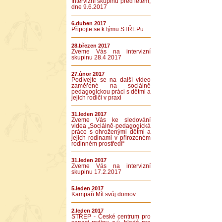
Intervizní skupinu před létem,
dne 9.6.2017
6.duben 2017
Připojte se k týmu STŘEPu
28.březen 2017
Zveme Vás na intervizní
skupinu 28.4 2017
27.únor 2017
Podívejte se na další video
zaměřené na sociálně
pedagogickou práci s dětmi a
jejich rodiči v praxi
31.leden 2017
Zveme Vás ke sledování
videa „Sociálně-pedagogická
práce s ohroženými dětmi a
jejich rodinami v přirozeném
rodinném prostředí“
31.leden 2017
Zveme Vás na intervizní
skupinu 17.2.2017
5.leden 2017
Kampaň Mít svůj domov
2.leden 2017
STŘEP - České centrum pro