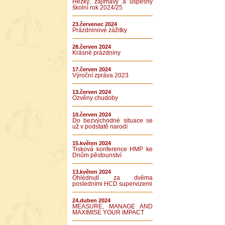
Hezký, zajímavý a úspěšný
školní rok 2024/25
23.červenec 2024
Prázdninové zážitky
28.červen 2024
Krásné prázdniny
17.červen 2024
Výroční zpráva 2023
13.červen 2024
Ozvěny chudoby
10.červen 2024
Do bezvýchodné situace se
už v podstatě narodí
15.květen 2024
Tisková konference HMP ke
Dnům pěstounství
13.květen 2024
Ohlédnutí za dvěma
posledními HCD supervizemi
24.duben 2024
MEASURE, MANAGE AND
MAXIMISE YOUR IMPACT