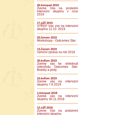
26.listopad 2019
Zveme Vás na poslední
intervizní skupinu v roce
2019
17.září 2019
STŘEP Vás zve na intervizní
skupinu 11.10. 2019
20.červen 2019
Workshopy - Outcomes Star
13.červen 2019
Výroční zpráva za rok 2018
30.květen 2019
Zveme vás ke shlédnutí
videošotu Outcomes Star:
Branky a ploty
15.květen 2019
Zveme vás na intervizní
skupinu 7.6.2019
1.listopad 2018
Zveme vás na intervizní
skupinu 30.11.2018
12.září 2018
Zveme Vás na podzimní
intervizní skupinu