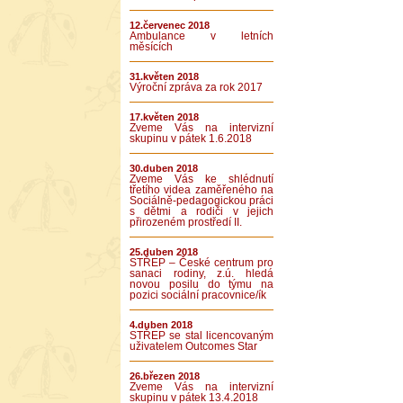
12.červenec 2018
Ambulance v letních
měsících
31.květen 2018
Výroční zpráva za rok 2017
17.květen 2018
Zveme Vás na intervizní
skupinu v pátek 1.6.2018
30.duben 2018
Zveme Vás ke shlédnutí
třetího videa zaměřeného na
Sociálně-pedagogickou práci
s dětmi a rodiči v jejich
přirozeném prostředí II.
25.duben 2018
STŘEP – České centrum pro
sanaci rodiny, z.ú. hledá
novou posilu do týmu na
pozici sociální pracovnice/ík
4.duben 2018
STŘEP se stal licencovaným
uživatelem Outcomes Star
26.březen 2018
Zveme Vás na intervizní
skupinu v pátek 13.4.2018