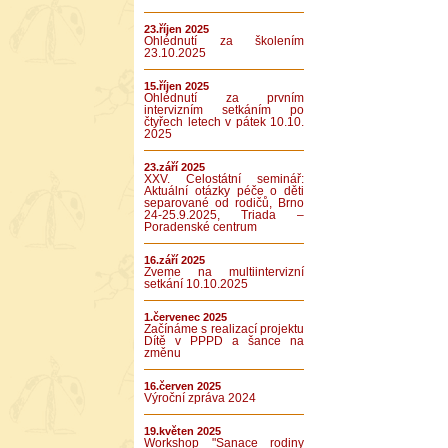
23.říjen 2025
Ohlédnutí za školením
23.10.2025
15.říjen 2025
Ohlédnutí za prvním
intervizním setkáním po
čtyřech letech v pátek 10.10.
2025
23.září 2025
XXV. Celostátní seminář:
Aktuální otázky péče o děti
separované od rodičů, Brno
24-25.9.2025, Triada –
Poradenské centrum
16.září 2025
Zveme na multiintervizní
setkání 10.10.2025
1.červenec 2025
Začínáme s realizací projektu
Dítě v PPPD a šance na
změnu
16.červen 2025
Výroční zpráva 2024
19.květen 2025
Workshop "Sanace rodiny