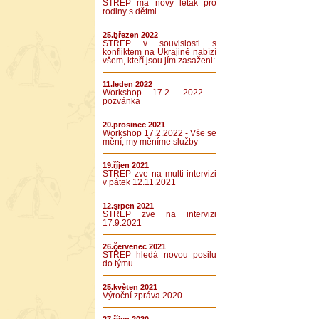
STŘEP má nový leták pro
rodiny s dětmi…
25.březen 2022
STŘEP v souvislosti s
konfliktem na Ukrajině nabízí
všem, kteří jsou jím zasaženi:
11.leden 2022
Workshop 17.2. 2022 -
pozvánka
20.prosinec 2021
Workshop 17.2.2022 - Vše se
mění, my měníme služby
19.říjen 2021
STŘEP zve na multi-intervizi
v pátek 12.11.2021
12.srpen 2021
STŘEP zve na intervizi
17.9.2021
26.červenec 2021
STŘEP hledá novou posilu
do týmu
25.květen 2021
Výroční zpráva 2020