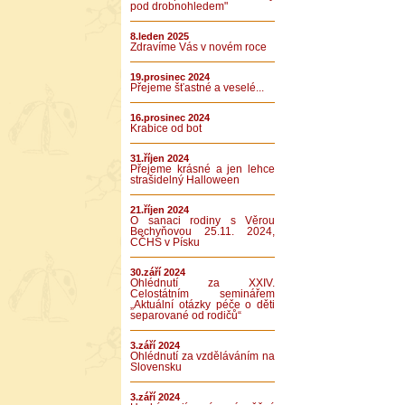
pod drobnohledem"
8.leden 2025
Zdravíme Vás v novém roce
19.prosinec 2024
Přejeme šťastné a veselé...
16.prosinec 2024
Krabice od bot
31.říjen 2024
Přejeme krásné a jen lehce
strašidelný Halloween
21.říjen 2024
O sanaci rodiny s Věrou
Bechyňovou 25.11. 2024,
CČHS v Písku
30.září 2024
Ohlédnutí za XXIV.
Celostátním seminářem
„Aktuální otázky péče o děti
separované od rodičů“
3.září 2024
Ohlédnutí za vzděláváním na
Slovensku
3.září 2024