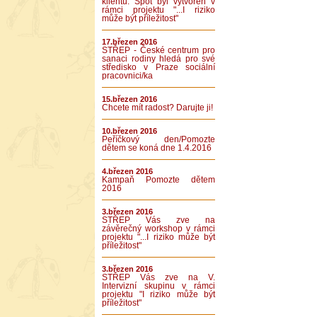
klientů. Spot byl vytvořen v
rámci projektu "...I riziko
může být příležitost"
17.březen 2016
STŘEP - České centrum pro
sanaci rodiny hledá pro své
středisko v Praze sociální
pracovnici/ka
15.březen 2016
Chcete mít radost? Darujte ji!
10.březen 2016
Peříčkový den/Pomozte
dětem se koná dne 1.4.2016
4.březen 2016
Kampaň Pomozte dětem
2016
3.březen 2016
STŘEP Vás zve na
závěrečný workshop v rámci
projektu "...I riziko může být
příležitost"
3.březen 2016
STŘEP Vás zve na V.
Intervizní skupinu v rámci
projektu "I riziko může být
příležitost"