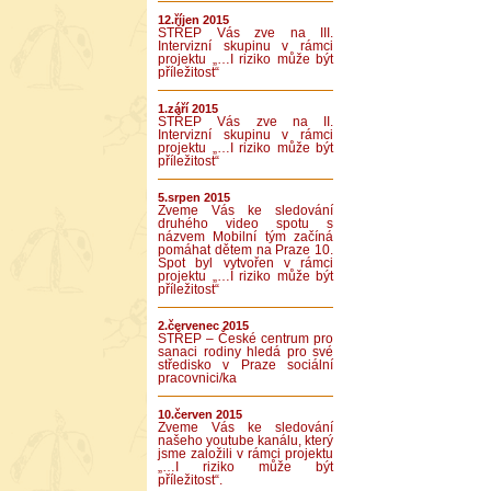
12.říjen 2015
STŘEP Vás zve na III.
Intervizní skupinu v rámci
projektu „…I riziko může být
příležitost“
1.září 2015
STŘEP Vás zve na II.
Intervizní skupinu v rámci
projektu „…I riziko může být
příležitost“
5.srpen 2015
Zveme Vás ke sledování
druhého video spotu s
názvem Mobilní tým začíná
pomáhat dětem na Praze 10.
Spot byl vytvořen v rámci
projektu „…I riziko může být
příležitost“
2.červenec 2015
STŘEP – České centrum pro
sanaci rodiny hledá pro své
středisko v Praze sociální
pracovnici/ka
10.červen 2015
Zveme Vás ke sledování
našeho youtube kanálu, který
jsme založili v rámci projektu
„…I riziko může být
příležitost“.