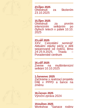
23.říjen 2025
Ohlédnutí za školením
23.10.2025
15.říjen 2025
Ohlédnutí za prvním
intervizním setkáním po
čtyřech letech v pátek 10.10.
2025
23.září 2025
XXV. Celostátní seminář:
Aktuální otázky péče o děti
separované od rodičů, Brno
24-25.9.2025, Triada –
Poradenské centrum
16.září 2025
Zveme na multiintervizní
setkání 10.10.2025
1.červenec 2025
Začínáme s realizací projektu
Dítě v PPPD a šance na
změnu
16.červen 2025
Výroční zpráva 2024
19.květen 2025
Workshop "Sanace rodiny