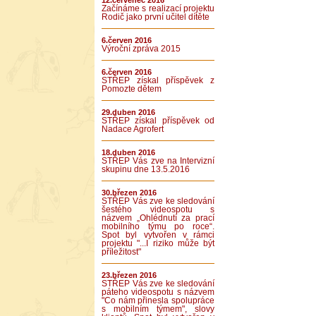
12.červenec 2016
Začínáme s realizací projektu
Rodič jako první učitel dítěte
6.červen 2016
Výroční zpráva 2015
6.červen 2016
STŘEP získal příspěvek z
Pomozte dětem
29.duben 2016
STŘEP získal příspěvek od
Nadace Agrofert
18.duben 2016
STŘEP Vás zve na Intervizní
skupinu dne 13.5.2016
30.březen 2016
STŘEP Vás zve ke sledování
šestého videospotu s
názvem „Ohlédnutí za prací
mobilního týmu po roce“.
Spot byl vytvořen v rámci
projektu "...I riziko může být
příležitost"
23.březen 2016
STŘEP Vás zve ke sledování
páteho videospotu s názvem
"Co nám přinesla spolupráce
s mobilním týmem", slovy