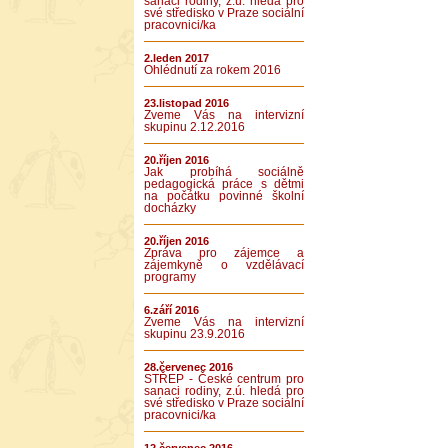
sanaci rodiny, z.ú. hledá pro
své středisko v Praze sociální
pracovnici/ka
2.leden 2017
Ohlédnutí za rokem 2016
23.listopad 2016
Zveme Vás na intervizní
skupinu 2.12.2016
20.říjen 2016
Jak probíhá sociálně
pedagogická práce s dětmi
na počátku povinné školní
docházky
20.říjen 2016
Zpráva pro zájemce a
zájemkyně o vzdělávací
programy
6.září 2016
Zveme Vás na intervizní
skupinu 23.9.2016
28.červenec 2016
STŘEP - České centrum pro
sanaci rodiny, z.ú. hledá pro
své středisko v Praze sociální
pracovnici/ka