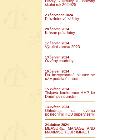
Hezký, zajímavý a úspěšný
školní rok 2024/25
23.červenec 2024
Prázdninové zážitky
28.červen 2024
Krásné prázdniny
17.červen 2024
Výroční zpráva 2023
13.červen 2024
Ozvěny chudoby
10.červen 2024
Do bezvýchodné situace se
už v podstatě narodí
15.květen 2024
Tisková konference HMP ke
Dnům pěstounství
13.květen 2024
Ohlédnutí za dvěma
posledními HCD supervizemi
24.duben 2024
MEASURE, MANAGE AND
MAXIMISE YOUR IMPACT