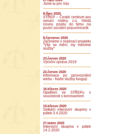
27.říjen 2020
Jsme tu pro Vás
8.říjen 2020
STŘEP – České centrum pro
sanaci rodiny, z.ú. hledá
novou posilu do týmu na
pozici sociální pracovnice/ík
8.červenec 2020
Začínáme s realizací projektu
"Vše se mění, my měníme
služby"
23.červen 2020
Výroční zpráva 2019
22.červen 2020
Informace po zprovoznění
webu - Naše služby fungují
16.březen 2020
Opatření ve STŘEPu v
souvislosti s koronavirem
10.březen 2020
Setkání intervizní skupiny v
pátek 3.4.2020
27.leden 2020
Intervizní skupina v pátek
14.2.2020