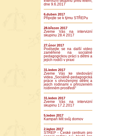
Intervizní skupinu před létem,
dne 9.6.2017
6.duben 2017
Připojte se k týmu STŘEPu
28.březen 2017
Zveme Vás na intervizní
skupinu 28.4 2017
27.únor 2017
Podívejte se na další video
zaměřené na sociálně
pedagogickou práci s dětmi a
jejich rodiči v praxi
31.leden 2017
Zveme Vás ke sledování
videa „Sociálně-pedagogická
práce s ohroženými dětmi a
jejich rodinami v přirozeném
rodinném prostředí“
31.leden 2017
Zveme Vás na intervizní
skupinu 17.2.2017
5.leden 2017
Kampaň Mít svůj domov
2.leden 2017
STŘEP - České centrum pro