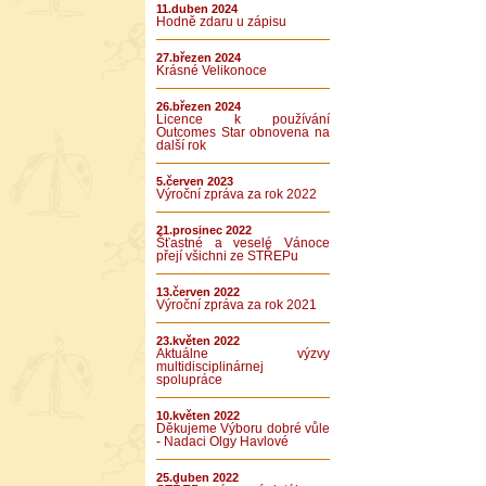
11.duben 2024
Hodně zdaru u zápisu
27.březen 2024
Krásné Velikonoce
26.březen 2024
Licence k používání
Outcomes Star obnovena na
další rok
5.červen 2023
Výroční zpráva za rok 2022
21.prosinec 2022
Šťastné a veselé Vánoce
přejí všichni ze STŘEPu
13.červen 2022
Výroční zpráva za rok 2021
23.květen 2022
Aktuálne výzvy
multidisciplinárnej
spolupráce
10.květen 2022
Děkujeme Výboru dobré vůle
- Nadaci Olgy Havlové
25.duben 2022