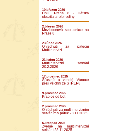
17.4.2026
10.březen 2026
ÚMČ Praha 8 - Dětská
obezita a role rodiny
2.březen 2026
Mezioborová spolupráce na
Praze 8
23.únor 2026
Ohlédnutí za páteční
Multiintervizí
21.leden 2026
Multiintervizní setkání
20.2.2026
17.prosinec 2025
Šťastné a veselé Vánoce
přejí všichni ze STŘEPu
9.prosinec 2025
Krabice od bot
2.prosinec 2025
Ohlédnutí za multiintervizním
setkáním v pátek 28.11.2025
5.listopad 2025
Zveme na multiintervizní
setkání 28.11.2025