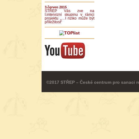
3.červen 2015
STŘEP Vás zve na
I.intervizní skupinu v rámci
projektu „…I riziko může být
příležitost“
©2017 STŘEP – České centrum pro sanaci r