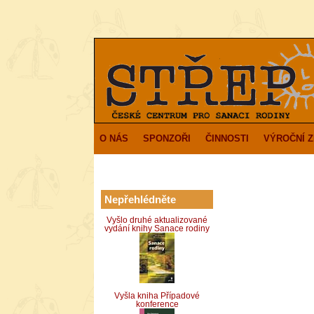
O NÁS
SPONZOŘI
ČINNOSTI
VÝROČNÍ 
Nepřehlédněte
Vyšlo druhé aktualizované
vydání knihy Sanace rodiny
Vyšla kniha Případové
konference