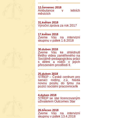
12.červenec 2018
Ambulance v letních
měsících
31.květen 2018
Výroční zpráva za rok 2017
17.květen 2018
Zveme Vás na intervizní
skupinu v pátek 1.6.2018
30.duben 2018
Zveme Vás ke shlédnutí
třetího videa zaměřeného na
Sociálně-pedagogickou práci
s dětmi a rodiči v jejich
přirozeném prostředí II.
25.duben 2018
STŘEP – České centrum pro
sanaci rodiny, z.ú. hledá
novou posilu do týmu na
pozici sociální pracovnice/ík
4.duben 2018
STŘEP se stal licencovaným
uživatelem Outcomes Star
26.březen 2018
Zveme Vás na intervizní
skupinu v pátek 13.4.2018