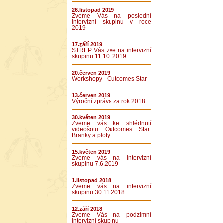
26.listopad 2019
Zveme Vás na poslední
intervizní skupinu v roce
2019
17.září 2019
STŘEP Vás zve na intervizní
skupinu 11.10. 2019
20.červen 2019
Workshopy - Outcomes Star
13.červen 2019
Výroční zpráva za rok 2018
30.květen 2019
Zveme vás ke shlédnutí
videošotu Outcomes Star:
Branky a ploty
15.květen 2019
Zveme vás na intervizní
skupinu 7.6.2019
1.listopad 2018
Zveme vás na intervizní
skupinu 30.11.2018
12.září 2018
Zveme Vás na podzimní
intervizní skupinu