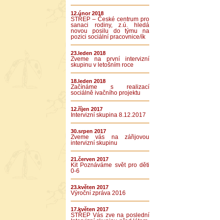
12.únor 2018
STŘEP – České centrum pro
sanaci rodiny, z.ú. hledá
novou posilu do týmu na
pozici sociální pracovnice/ík
23.leden 2018
Zveme na první intervizní
skupinu v letošním roce
18.leden 2018
Začínáme s realizací
sociálně ivačního projektu
12.říjen 2017
Intervizní skupina 8.12.2017
30.srpen 2017
Zveme vás na zářijovou
intervizní skupinu
21.červen 2017
Kit Poznáváme svět pro děti
0-6
23.květen 2017
Výroční zpráva 2016
17.květen 2017
STŘEP Vás zve na poslední