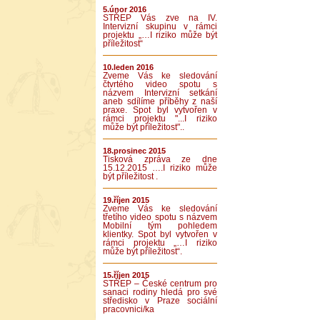
5.únor 2016
STŘEP Vás zve na IV.
Intervizní skupinu v rámci
projektu „…I riziko může být
příležitost“
10.leden 2016
Zveme Vás ke sledování
čtvrtého video spotu s
názvem Intervizní setkání
aneb sdílíme příběhy z naší
praxe. Spot byl vytvořen v
rámci projektu "...I riziko
může být příležitost"..
18.prosinec 2015
Tisková zpráva ze dne
15.12.2015 ….I riziko může
být příležitost .
19.říjen 2015
Zveme Vás ke sledování
třetího video spotu s názvem
Mobilní tým pohledem
klientky. Spot byl vytvořen v
rámci projektu „…I riziko
může být příležitost“.
15.říjen 2015
STŘEP – České centrum pro
sanaci rodiny hledá pro své
středisko v Praze sociální
pracovnici/ka