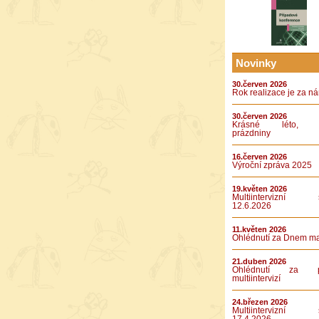
Novinky
30.červen 2026
Rok realizace je za n
30.červen 2026
Krásné léto, k
prázdniny
16.červen 2026
Výroční zpráva 2025
19.květen 2026
Multiintervizní s
12.6.2026
11.květen 2026
Ohlédnutí za Dnem m
21.duben 2026
Ohlédnutí za pá
multiintervizí
24.březen 2026
Multiintervizní s