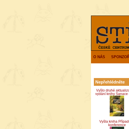
O NÁS
SPONZOŘ
Nepřehlédněte
Vyšlo druhé aktuali
vydání knihy Sanace 
Vyšla kniha Přípa
konference