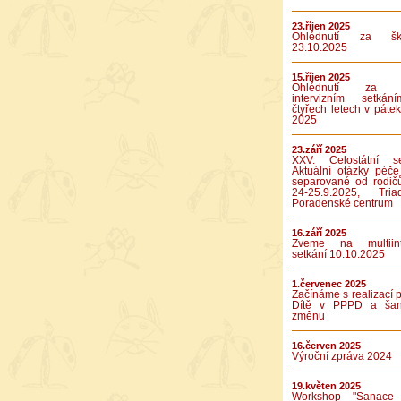
23.říjen 2025
Ohlédnutí za ško
23.10.2025
15.říjen 2025
Ohlédnutí za p
intervizním setká
čtyřech letech v pátek
2025
23.září 2025
XXV. Celostátní se
Aktuální otázky péče
separované od rodič
24-25.9.2025, Tr
Poradenské centrum
16.září 2025
Zveme na multiinte
setkání 10.10.2025
1.červenec 2025
Začínáme s realizací p
Dítě v PPPD a ša
změnu
16.červen 2025
Výroční zpráva 2024
19.květen 2025
Workshop "Sanace 