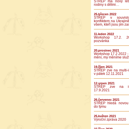
STŘEP má nový let
rodiny s dětmi…
25.březen 2022
STŘEP v souvislo
konfliktem na Ukrajině
všem, kteří jsou jím za
11.leden 2022
Workshop 17.2. 2
pozvánka
20.prosinec 2021
Workshop 17.2.2022 -
mění, my měníme služ
19.říjen 2021
STŘEP zve na multi-in
v pátek 12.11.2021
12.srpen 2021
STŘEP zve na int
17.9.2021
26.červenec 2021
STŘEP hledá novou 
do týmu
25.květen 2021
Výroční zpráva 2020