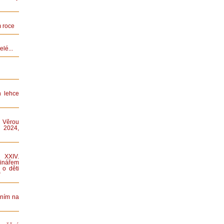
 roce
lé...
n lehce
 Věrou
 2024,
XXIV.
nářem
 o děti
“
áním na