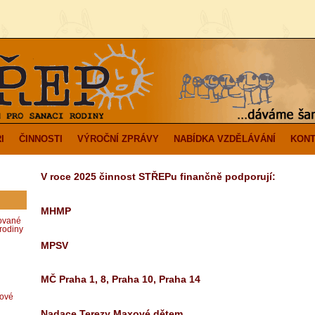
I
ČINNOSTI
VÝROČNÍ ZPRÁVY
NABÍDKA VZDĚLÁVÁNÍ
KONT
V roce 2025 činnost STŘEPu finančně podporují:
MHMP
zované
rodiny
MPSV
MČ Praha 1, 8, Praha 10, Praha 14
dové
Nadace Terezy Maxové dětem