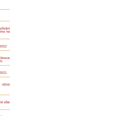
ívání
ena na
 2022
Vánoce
Pu
 2021
ýzvy
ré vůle