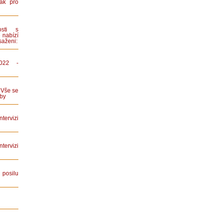
ák pro
sti s
 nabízí
saženi:
022 -
 Vše se
by
tervizi
ervizi
posilu