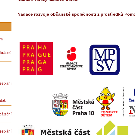
Nadace rozvoje občanské společnosti z prostředků Pom
ámi
rásné
etkání
atek
teční
etkání