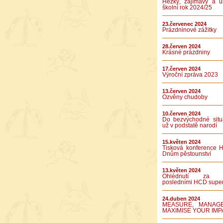
Hezký, zajímavý a ú
školní rok 2024/25
23.červenec 2024
Prázdninové zážitky
28.červen 2024
Krásné prázdniny
17.červen 2024
Výroční zpráva 2023
13.červen 2024
Ozvěny chudoby
10.červen 2024
Do bezvýchodné situ
už v podstatě narodí
15.květen 2024
Tisková konference 
Dnům pěstounství
13.květen 2024
Ohlédnutí za 
posledními HCD supe
24.duben 2024
MEASURE, MANAG
MAXIMISE YOUR IMP