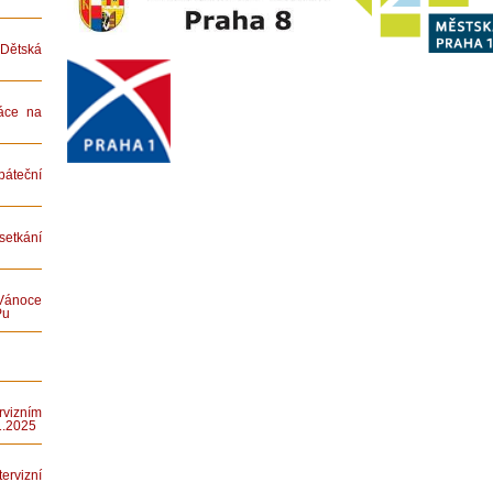
ětská
áce na
teční
etkání
Vánoce
Pu
rvizním
1.2025
rvizní