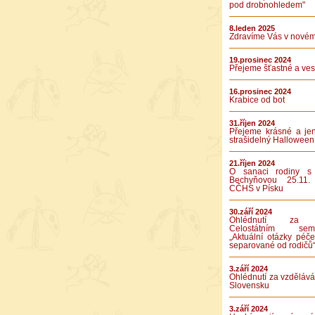
pod drobnohledem"
8.leden 2025
Zdravíme Vás v novém
19.prosinec 2024
Přejeme šťastné a vese
16.prosinec 2024
Krabice od bot
31.říjen 2024
Přejeme krásné a je
strašidelný Halloween
21.říjen 2024
O sanaci rodiny s
Bechyňovou 25.11.
CČHS v Písku
30.září 2024
Ohlédnutí za 
Celostátním semi
„Aktuální otázky péče
separované od rodičů
3.září 2024
Ohlédnutí za vzděláv
Slovensku
3.září 2024