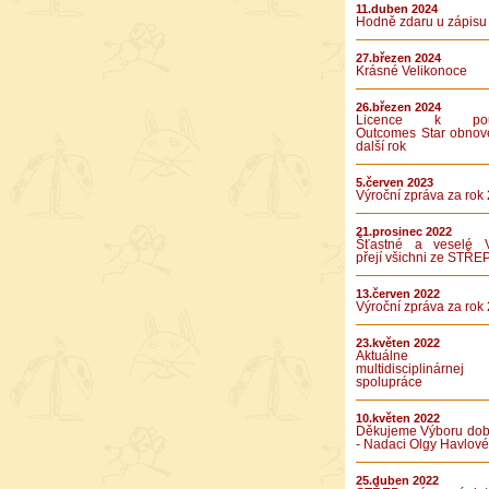
11.duben 2024
Hodně zdaru u zápisu
27.březen 2024
Krásné Velikonoce
26.březen 2024
Licence k použ
Outcomes Star obnov
další rok
5.červen 2023
Výroční zpráva za rok
21.prosinec 2022
Šťastné a veselé 
přejí všichni ze STŘE
13.červen 2022
Výroční zpráva za rok
23.květen 2022
Aktuálne v
multidisciplinárnej
spolupráce
10.květen 2022
Děkujeme Výboru dob
- Nadaci Olgy Havlové
25.duben 2022