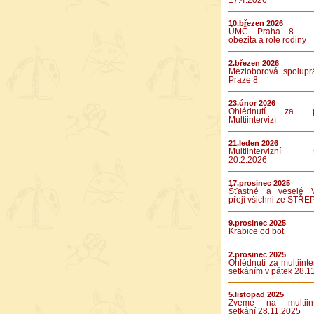
17.4.2026
10.březen 2026
ÚMČ Praha 8 - D
obezita a role rodiny
2.březen 2026
Mezioborová spolupr
Praze 8
23.únor 2026
Ohlédnutí za pá
Multiintervizí
21.leden 2026
Multiintervizní s
20.2.2026
17.prosinec 2025
Šťastné a veselé 
přejí všichni ze STŘE
9.prosinec 2025
Krabice od bot
2.prosinec 2025
Ohlédnutí za multiinte
setkáním v pátek 28.1
5.listopad 2025
Zveme na multiinte
setkání 28.11.2025