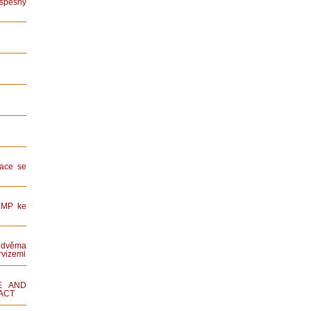
spěšný
ace se
HMP ke
dvěma
rvizemi
E AND
ACT