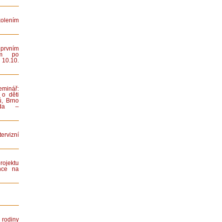
lením
rvním
ním po
 10.10.
minář:
 o děti
ů, Brno
iada –
rvizní
rojektu
nce na
rodiny