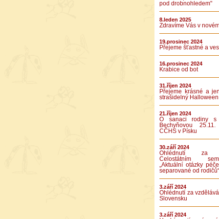
pod drobnohledem"
8.leden 2025
Zdravíme Vás v novém
19.prosinec 2024
Přejeme šťastné a vese
16.prosinec 2024
Krabice od bot
31.říjen 2024
Přejeme krásné a je
strašidelný Halloween
21.říjen 2024
O sanaci rodiny s
Bechyňovou 25.11.
CČHS v Písku
30.září 2024
Ohlédnutí za 
Celostátním semi
„Aktuální otázky péče
separované od rodičů
3.září 2024
Ohlédnutí za vzděláv
Slovensku
3.září 2024