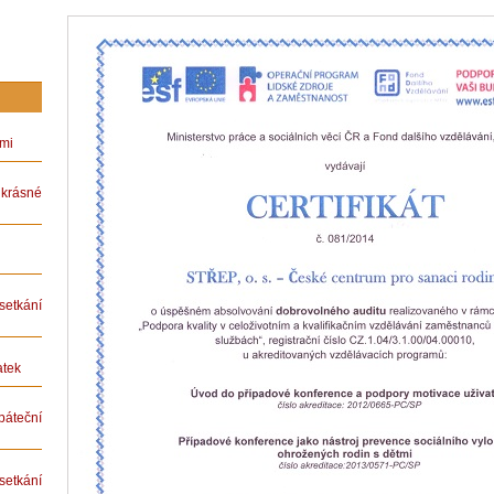
ámi
rásné
etkání
atek
teční
etkání