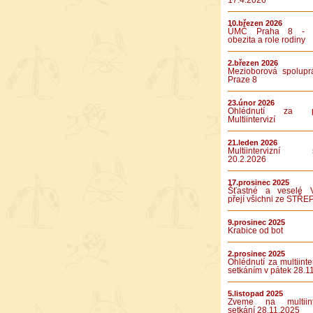
17.4.2026
10.březen 2026
ÚMČ Praha 8 - D
obezita a role rodiny
2.březen 2026
Mezioborová spolupr
Praze 8
23.únor 2026
Ohlédnutí za pá
Multiintervizí
21.leden 2026
Multiintervizní s
20.2.2026
17.prosinec 2025
Šťastné a veselé 
přejí všichni ze STŘE
9.prosinec 2025
Krabice od bot
2.prosinec 2025
Ohlédnutí za multiinte
setkáním v pátek 28.1
5.listopad 2025
Zveme na multiinte
setkání 28.11.2025