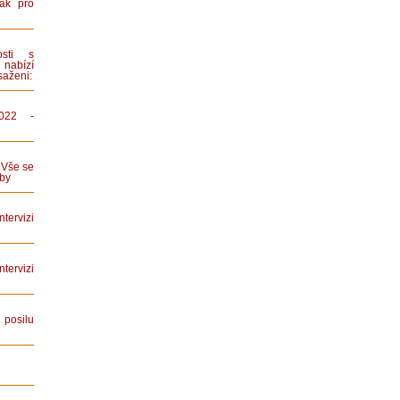
ák pro
sti s
 nabízí
saženi:
022 -
 Vše se
by
tervizi
ervizi
posilu