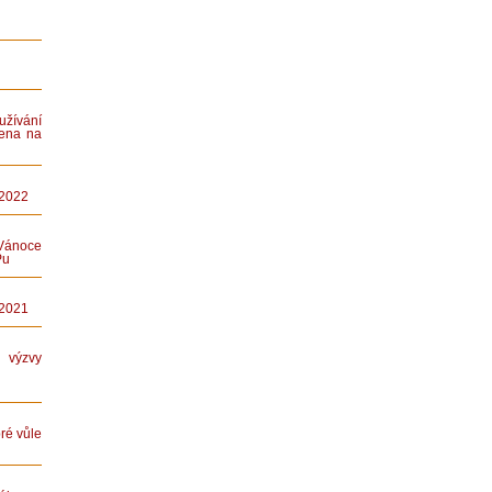
ívání
ena na
 2022
Vánoce
Pu
 2021
ýzvy
ré vůle