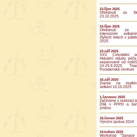
23.říjen 2025
Ohlédnutí za ško
23.10.2025
15.říjen 2025
Ohlédnutí za p
intervizním setká
čtyřech letech v pátek
2025
23.září 2025
XXV. Celostátní se
Aktuální otázky péče
separované od rodič
24-25.9.2025, Tr
Poradenské centrum
16.září 2025
Zveme na multiinte
setkání 10.10.2025
1.červenec 2025
Začínáme s realizací p
Dítě v PPPD a ša
změnu
16.červen 2025
Výroční zpráva 2024
19.květen 2025
Workshop "Sanace 