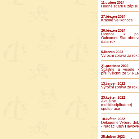
11.duben 2024
Hodně zdaru u zápisu
27.březen 2024
Krásné Velikonoce
26.březen 2024
Licence k použ
Outcomes Star obnov
další rok
5.červen 2023
Výroční zpráva za rok
21.prosinec 2022
Šťastné a veselé 
přejí všichni ze STŘE
13.červen 2022
Výroční zpráva za rok
23.květen 2022
Aktuálne v
multidisciplinárnej
spolupráce
10.květen 2022
Děkujeme Výboru dob
- Nadaci Olgy Havlové
25.duben 2022