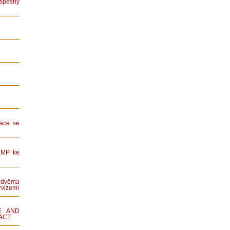
spěšný
ace se
HMP ke
dvěma
rvizemi
E AND
ACT