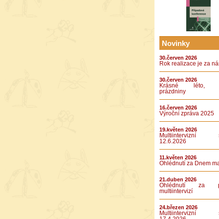
Novinky
30.červen 2026
Rok realizace je za n
30.červen 2026
Krásné léto, k
prázdniny
16.červen 2026
Výroční zpráva 2025
19.květen 2026
Multiintervizní s
12.6.2026
11.květen 2026
Ohlédnutí za Dnem m
21.duben 2026
Ohlédnutí za pá
multiintervizí
24.březen 2026
Multiintervizní s