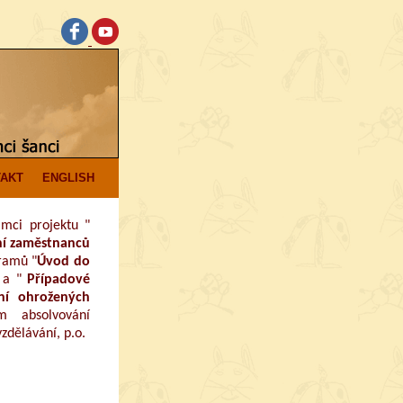
AKT
ENGLISH
ámci projektu "
ání zaměstnanců
gramů "
Úvod do
 a "
Případové
ení ohrožených
m absolvování
dělávání, p.o.