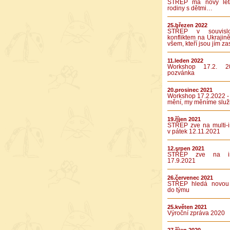
STŘEP má nový let
rodiny s dětmi…
25.březen 2022
STŘEP v souvislo
konfliktem na Ukrajině
všem, kteří jsou jím za
11.leden 2022
Workshop 17.2. 2
pozvánka
20.prosinec 2021
Workshop 17.2.2022 -
mění, my měníme služ
19.říjen 2021
STŘEP zve na multi-in
v pátek 12.11.2021
12.srpen 2021
STŘEP zve na int
17.9.2021
26.červenec 2021
STŘEP hledá novou 
do týmu
25.květen 2021
Výroční zpráva 2020