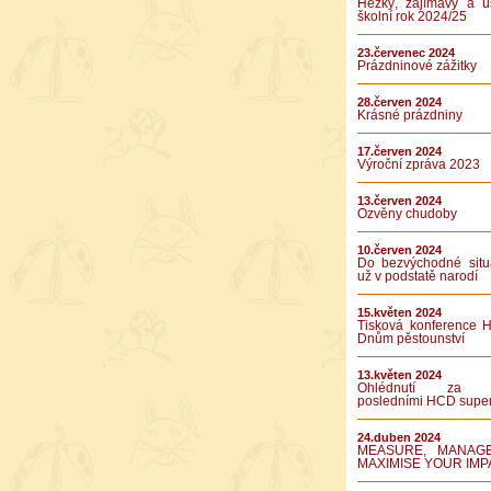
Hezký, zajímavý a ú
školní rok 2024/25
23.červenec 2024
Prázdninové zážitky
28.červen 2024
Krásné prázdniny
17.červen 2024
Výroční zpráva 2023
13.červen 2024
Ozvěny chudoby
10.červen 2024
Do bezvýchodné situ
už v podstatě narodí
15.květen 2024
Tisková konference 
Dnům pěstounství
13.květen 2024
Ohlédnutí za 
posledními HCD supe
24.duben 2024
MEASURE, MANAG
MAXIMISE YOUR IMP