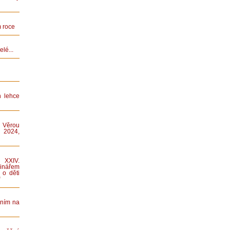
 roce
lé...
n lehce
 Věrou
 2024,
XXIV.
nářem
 o děti
“
áním na