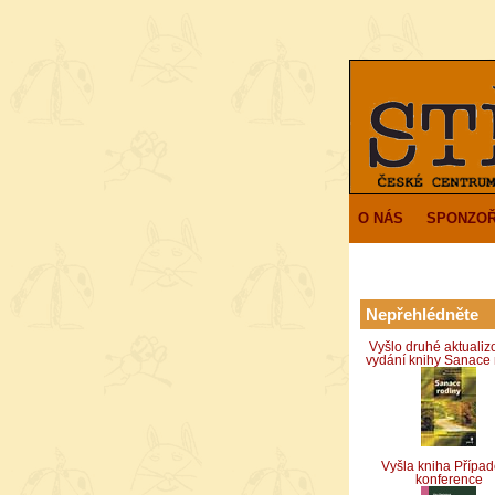
O NÁS
SPONZOŘ
Nepřehlédněte
Vyšlo druhé aktuali
vydání knihy Sanace 
Vyšla kniha Přípa
konference