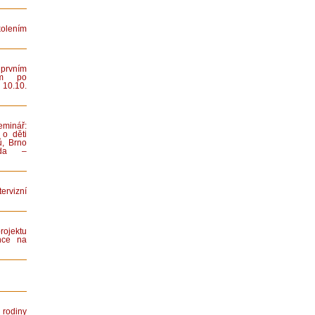
lením
rvním
ním po
 10.10.
minář:
 o děti
ů, Brno
iada –
rvizní
rojektu
nce na
rodiny