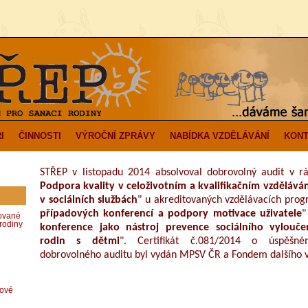
I
ČINNOSTI
VÝROČNÍ ZPRÁVY
NABÍDKA VZDĚLÁVÁNÍ
KONT
STŘEP v listopadu 2014 absolvoval dobrovolný audit v r
Podpora kvality v celoživotním a kvalifikačním vzděláv
v sociálních službách
" u akreditovaných vzdělávacích pro
případových konferencí a podpory motivace uživatele
"
zované
rodiny
konference jako nástroj prevence sociálního vylouč
rodin s dětmi
". Certifikát č.081/2014 o úspěšné
dobrovolného auditu byl vydán MPSV ČR a Fondem dalšího vz
dové