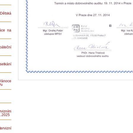
ětská
áce na
teční
etkání
Vánoce
Pu
rvizním
1.2025
rvizní