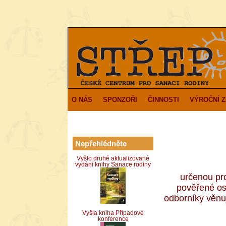
O NÁS
SPONZOŘI
ČINNOSTI
VÝROČNÍ 
Nepřehlédněte
Vyšlo druhé aktualizované
vydání knihy Sanace rodiny
určenou pro
pověřené os
odborníky věnuj
Vyšla kniha Případové
konference