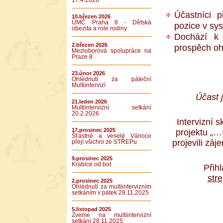
17.4.2026
Účastníci 
10.březen 2026
ÚMČ Praha 8 - Dětská
pozice v sys
obezita a role rodiny
Dochází k 
2.březen 2026
prospěch oh
Mezioborová spolupráce na
Praze 8
23.únor 2026
Ohlédnutí za páteční
Multiintervizí
Účast je
21.leden 2026
Multiintervizní setkání
20.2.2026
Intervizní 
17.prosinec 2025
projektu „…I
Šťastné a veselé Vánoce
projevili záj
přejí všichni ze STŘEPu
9.prosinec 2025
Krabice od bot
Přih
str
2.prosinec 2025
Ohlédnutí za multiintervizním
setkáním v pátek 28.11.2025
5.listopad 2025
Zveme na multiintervizní
setkání 28.11.2025