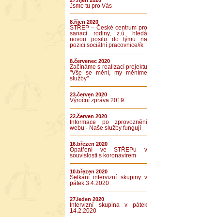
27.říjen 2020
Jsme tu pro Vás
8.říjen 2020
STŘEP – České centrum pro
sanaci rodiny, z.ú. hledá
novou posilu do týmu na
pozici sociální pracovnice/ík
8.červenec 2020
Začínáme s realizací projektu
"Vše se mění, my měníme
služby"
23.červen 2020
Výroční zpráva 2019
22.červen 2020
Informace po zprovoznění
webu - Naše služby fungují
16.březen 2020
Opatření ve STŘEPu v
souvislosti s koronavirem
10.březen 2020
Setkání intervizní skupiny v
pátek 3.4.2020
27.leden 2020
Intervizní skupina v pátek
14.2.2020