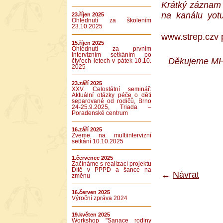
Krátký záznam 
na kanálu yot
23.říjen 2025
Ohlédnutí za školením
23.10.2025
www.strep.cz
v 
15.říjen 2025
Ohlédnutí za prvním
intervizním setkáním po
Děkujeme MHMP
čtyřech letech v pátek 10.10.
2025
23.září 2025
XXV. Celostátní seminář:
Aktuální otázky péče o děti
separované od rodičů, Brno
24-25.9.2025, Triada –
Poradenské centrum
16.září 2025
Zveme na multiintervizní
setkání 10.10.2025
1.červenec 2025
Začínáme s realizací projektu
Dítě v PPPD a šance na
←
Návrat
změnu
16.červen 2025
Výroční zpráva 2024
19.květen 2025
Workshop "Sanace rodiny