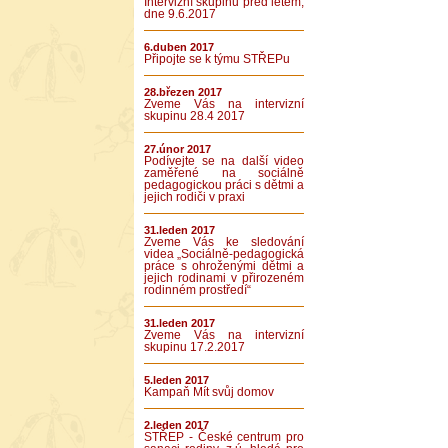
Intervizní skupinu před létem,
dne 9.6.2017
6.duben 2017
Připojte se k týmu STŘEPu
28.březen 2017
Zveme Vás na intervizní
skupinu 28.4 2017
27.únor 2017
Podívejte se na další video
zaměřené na sociálně
pedagogickou práci s dětmi a
jejich rodiči v praxi
31.leden 2017
Zveme Vás ke sledování
videa „Sociálně-pedagogická
práce s ohroženými dětmi a
jejich rodinami v přirozeném
rodinném prostředí“
31.leden 2017
Zveme Vás na intervizní
skupinu 17.2.2017
5.leden 2017
Kampaň Mít svůj domov
2.leden 2017
STŘEP - České centrum pro