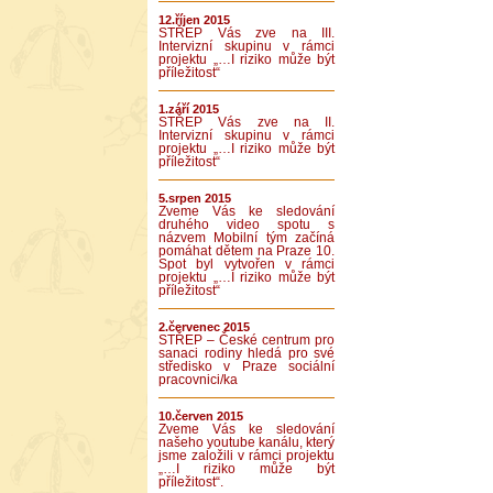
12.říjen 2015
STŘEP Vás zve na III.
Intervizní skupinu v rámci
projektu „…I riziko může být
příležitost“
1.září 2015
STŘEP Vás zve na II.
Intervizní skupinu v rámci
projektu „…I riziko může být
příležitost“
5.srpen 2015
Zveme Vás ke sledování
druhého video spotu s
názvem Mobilní tým začíná
pomáhat dětem na Praze 10.
Spot byl vytvořen v rámci
projektu „…I riziko může být
příležitost“
2.červenec 2015
STŘEP – České centrum pro
sanaci rodiny hledá pro své
středisko v Praze sociální
pracovnici/ka
10.červen 2015
Zveme Vás ke sledování
našeho youtube kanálu, který
jsme založili v rámci projektu
„…I riziko může být
příležitost“.