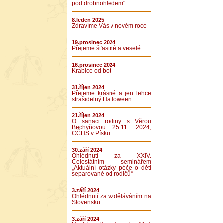
pod drobnohledem"
8.leden 2025
Zdravíme Vás v novém roce
19.prosinec 2024
Přejeme šťastné a veselé...
16.prosinec 2024
Krabice od bot
31.říjen 2024
Přejeme krásné a jen lehce
strašidelný Halloween
21.říjen 2024
O sanaci rodiny s Věrou
Bechyňovou 25.11. 2024,
CČHS v Písku
30.září 2024
Ohlédnutí za XXIV.
Celostátním seminářem
„Aktuální otázky péče o děti
separované od rodičů“
3.září 2024
Ohlédnutí za vzděláváním na
Slovensku
3.září 2024