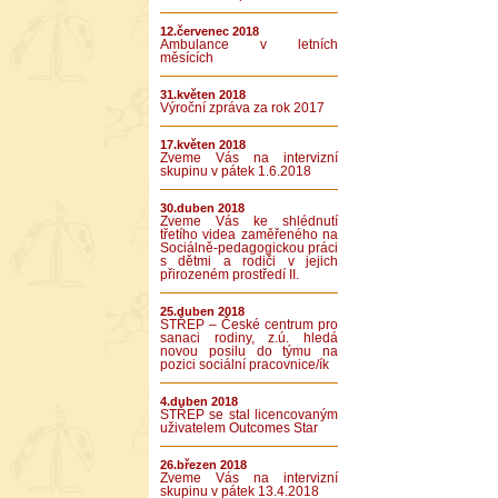
12.červenec 2018
Ambulance v letních
měsících
31.květen 2018
Výroční zpráva za rok 2017
17.květen 2018
Zveme Vás na intervizní
skupinu v pátek 1.6.2018
30.duben 2018
Zveme Vás ke shlédnutí
třetího videa zaměřeného na
Sociálně-pedagogickou práci
s dětmi a rodiči v jejich
přirozeném prostředí II.
25.duben 2018
STŘEP – České centrum pro
sanaci rodiny, z.ú. hledá
novou posilu do týmu na
pozici sociální pracovnice/ík
4.duben 2018
STŘEP se stal licencovaným
uživatelem Outcomes Star
26.březen 2018
Zveme Vás na intervizní
skupinu v pátek 13.4.2018