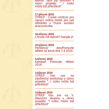
klientů. Spot byl vytvořen v
rámci projektu "...I riziko
může být příležitost"
17.březen 2016
STŘEP - České centrum pro
sanaci rodiny hledá pro své
středisko v Praze sociální
pracovnici/ka
15.březen 2016
Chcete mít radost? Darujte ji!
10.březen 2016
Peříčkový den/Pomozte
dětem se koná dne 1.4.2016
4.březen 2016
Kampaň Pomozte dětem
2016
3.březen 2016
STŘEP Vás zve na
závěrečný workshop v rámci
projektu "...I riziko může být
příležitost"
3.březen 2016
STŘEP Vás zve na V.
Intervizní skupinu v rámci
projektu "I riziko může být
příležitost"