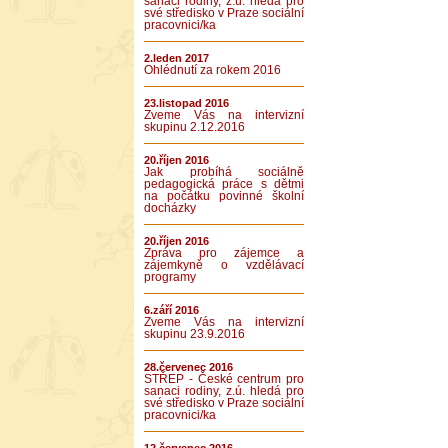
sanaci rodiny, z.ú. hledá pro
své středisko v Praze sociální
pracovnici/ka
2.leden 2017
Ohlédnutí za rokem 2016
23.listopad 2016
Zveme Vás na intervizní
skupinu 2.12.2016
20.říjen 2016
Jak probíhá sociálně
pedagogická práce s dětmi
na počátku povinné školní
docházky
20.říjen 2016
Zpráva pro zájemce a
zájemkyně o vzdělávací
programy
6.září 2016
Zveme Vás na intervizní
skupinu 23.9.2016
28.červenec 2016
STŘEP - České centrum pro
sanaci rodiny, z.ú. hledá pro
své středisko v Praze sociální
pracovnici/ka