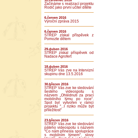
12.červenec 2016
Začínáme s realizací projektu
Rodič jako první učitel dítěte
6.červen 2016
Výroční zpráva 2015
6.červen 2016
STŘEP získal příspěvek z
Pomozte dětem
29.duben 2016
STŘEP získal příspěvek od
Nadace Agrofert
18.duben 2016
STŘEP Vás zve na Intervizní
skupinu dne 13.5.2016
30.březen 2016
STŘEP Vás zve ke sledování
šestého videospotu s
názvem „Ohlédnutí za prací
mobilního týmu po roce“.
Spot byl vytvořen v rámci
projektu "...I riziko může být
příležitost"
23.březen 2016
STŘEP Vás zve ke sledování
páteho videospotu s názvem
"Co nám přinesla spolupráce
s mobilním týmem", slovy