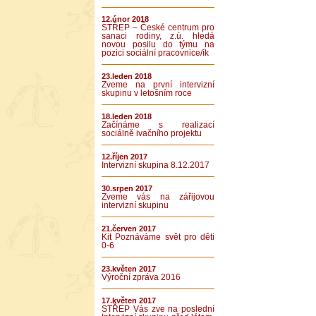
12.únor 2018
STŘEP – České centrum pro
sanaci rodiny, z.ú. hledá
novou posilu do týmu na
pozici sociální pracovnice/ík
23.leden 2018
Zveme na první intervizní
skupinu v letošním roce
18.leden 2018
Začínáme s realizací
sociálně ivačního projektu
12.říjen 2017
Intervizní skupina 8.12.2017
30.srpen 2017
Zveme vás na zářijovou
intervizní skupinu
21.červen 2017
Kit Poznáváme svět pro děti
0-6
23.květen 2017
Výroční zpráva 2016
17.květen 2017
STŘEP Vás zve na poslední