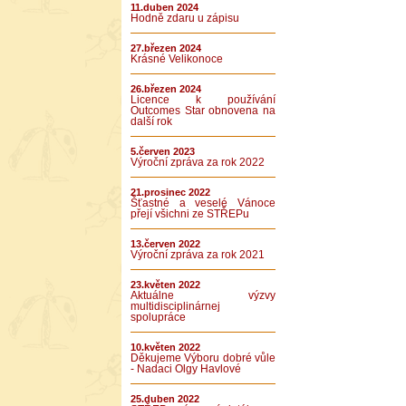
11.duben 2024
Hodně zdaru u zápisu
27.březen 2024
Krásné Velikonoce
26.březen 2024
Licence k používání
Outcomes Star obnovena na
další rok
5.červen 2023
Výroční zpráva za rok 2022
21.prosinec 2022
Šťastné a veselé Vánoce
přejí všichni ze STŘEPu
13.červen 2022
Výroční zpráva za rok 2021
23.květen 2022
Aktuálne výzvy
multidisciplinárnej
spolupráce
10.květen 2022
Děkujeme Výboru dobré vůle
- Nadaci Olgy Havlové
25.duben 2022