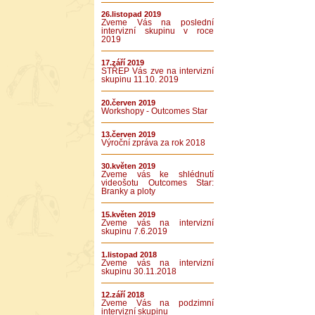
26.listopad 2019
Zveme Vás na poslední
intervizní skupinu v roce
2019
17.září 2019
STŘEP Vás zve na intervizní
skupinu 11.10. 2019
20.červen 2019
Workshopy - Outcomes Star
13.červen 2019
Výroční zpráva za rok 2018
30.květen 2019
Zveme vás ke shlédnutí
videošotu Outcomes Star:
Branky a ploty
15.květen 2019
Zveme vás na intervizní
skupinu 7.6.2019
1.listopad 2018
Zveme vás na intervizní
skupinu 30.11.2018
12.září 2018
Zveme Vás na podzimní
intervizní skupinu