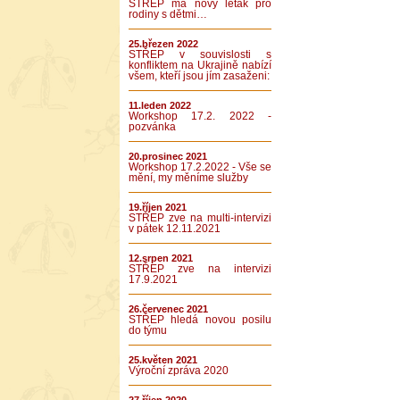
STŘEP má nový leták pro
rodiny s dětmi…
25.březen 2022
STŘEP v souvislosti s
konfliktem na Ukrajině nabízí
všem, kteří jsou jím zasaženi:
11.leden 2022
Workshop 17.2. 2022 -
pozvánka
20.prosinec 2021
Workshop 17.2.2022 - Vše se
mění, my měníme služby
19.říjen 2021
STŘEP zve na multi-intervizi
v pátek 12.11.2021
12.srpen 2021
STŘEP zve na intervizi
17.9.2021
26.červenec 2021
STŘEP hledá novou posilu
do týmu
25.květen 2021
Výroční zpráva 2020