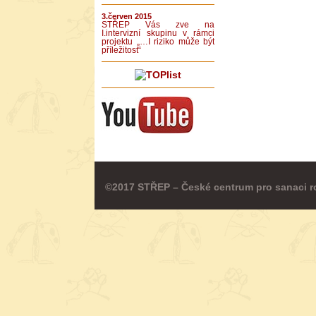
3.červen 2015
STŘEP Vás zve na
I.intervizní skupinu v rámci
projektu „…I riziko může být
příležitost“
©2017 STŘEP – České centrum pro sanaci r