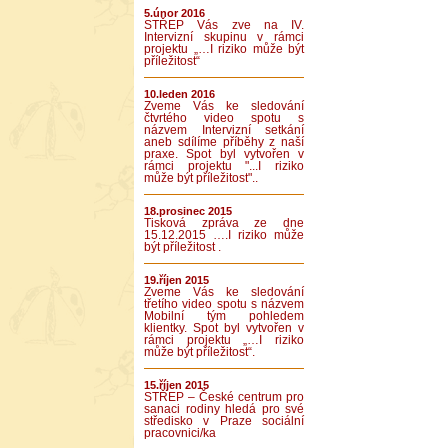
5.únor 2016
STŘEP Vás zve na IV.
Intervizní skupinu v rámci
projektu „…I riziko může být
příležitost“
10.leden 2016
Zveme Vás ke sledování
čtvrtého video spotu s
názvem Intervizní setkání
aneb sdílíme příběhy z naší
praxe. Spot byl vytvořen v
rámci projektu "...I riziko
může být příležitost"..
18.prosinec 2015
Tisková zpráva ze dne
15.12.2015 ….I riziko může
být příležitost .
19.říjen 2015
Zveme Vás ke sledování
třetího video spotu s názvem
Mobilní tým pohledem
klientky. Spot byl vytvořen v
rámci projektu „…I riziko
může být příležitost“.
15.říjen 2015
STŘEP – České centrum pro
sanaci rodiny hledá pro své
středisko v Praze sociální
pracovnici/ka