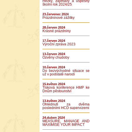
Hezký, zajímavý a úspěšný
školní rok 2024/25
23.červenec 2024
Prázdninové zážitky
28.červen 2024
Krásné prázdniny
17.červen 2024
Výroční zpráva 2023
13.červen 2024
Ozvěny chudoby
10.červen 2024
Do bezvýchodné situace se
už v podstatě narodí
15.květen 2024
Tisková konference HMP ke
Dnům pěstounství
13.květen 2024
Ohlédnutí za dvěma
posledními HCD supervizemi
24.duben 2024
MEASURE, MANAGE AND
MAXIMISE YOUR IMPACT