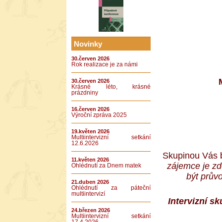
Novinky
30.červen 2026
Rok realizace je za námi
30.červen 2026
Krásné léto, krásné
prázdniny
16.červen 2026
Výroční zpráva 2025
19.květen 2026
Multiintervizní setkání
12.6.2026
Skupinou Vás 
11.květen 2026
zájemce je z
Ohlédnutí za Dnem matek
být prův
21.duben 2026
Ohlédnutí za páteční
multiintervizí
Intervizní sk
24.březen 2026
Multiintervizní setkání