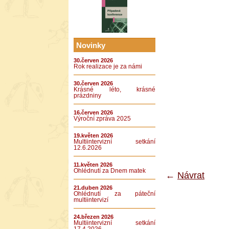
Novinky
30.červen 2026
Rok realizace je za námi
30.červen 2026
Krásné léto, krásné
prázdniny
16.červen 2026
Výroční zpráva 2025
19.květen 2026
Multiintervizní setkání
12.6.2026
11.květen 2026
Ohlédnutí za Dnem matek
←
Návrat
21.duben 2026
Ohlédnutí za páteční
multiintervizí
24.březen 2026
Multiintervizní setkání