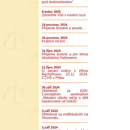
pod drobnohledem"
8.leden 2025
Zdravíme Vás v novém roce
19.prosinec 2024
Přejeme šťastné a veselé...
16.prosinec 2024
Krabice od bot
31.říjen 2024
Přejeme krásné a jen lehce
strašidelný Halloween
21.říjen 2024
O sanaci rodiny s Věrou
Bechyňovou 25.11. 2024,
CČHS v Písku
30.září 2024
Ohlédnutí za XXIV.
Celostátním seminářem
„Aktuální otázky péče o děti
separované od rodičů“
3.září 2024
Ohlédnutí za vzděláváním na
Slovensku
3.září 2024