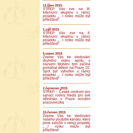
12.říjen 2015
STŘEP Vás zve na III.
Intervizní skupinu v rámci
projektu „…I riziko může být
příležitost“
1.září 2015
STŘEP Vás zve na II.
Intervizní skupinu v rámci
projektu „…I riziko může být
příležitost“
5.srpen 2015
Zveme Vás ke sledování
druhého video spotu s
názvem Mobilní tým začíná
pomáhat dětem na Praze 10.
Spot byl vytvořen v rámci
projektu „…I riziko může být
příležitost“
2.červenec 2015
STŘEP – České centrum pro
sanaci rodiny hledá pro své
středisko v Praze sociální
pracovnici/ka
10.červen 2015
Zveme Vás ke sledování
našeho youtube kanálu, který
jsme založili v rámci projektu
„…I riziko může být
příležitost“.