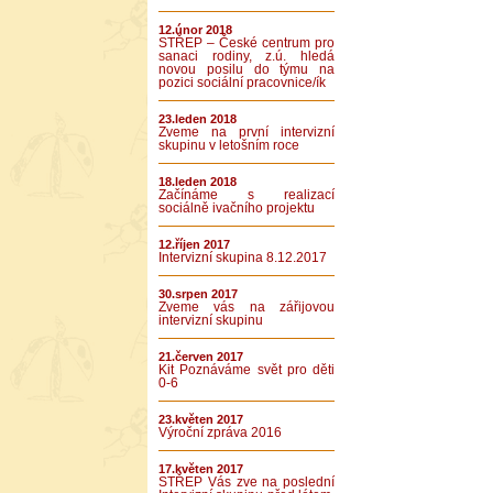
12.únor 2018
STŘEP – České centrum pro
sanaci rodiny, z.ú. hledá
novou posilu do týmu na
pozici sociální pracovnice/ík
23.leden 2018
Zveme na první intervizní
skupinu v letošním roce
18.leden 2018
Začínáme s realizací
sociálně ivačního projektu
12.říjen 2017
Intervizní skupina 8.12.2017
30.srpen 2017
Zveme vás na zářijovou
intervizní skupinu
21.červen 2017
Kit Poznáváme svět pro děti
0-6
23.květen 2017
Výroční zpráva 2016
17.květen 2017
STŘEP Vás zve na poslední