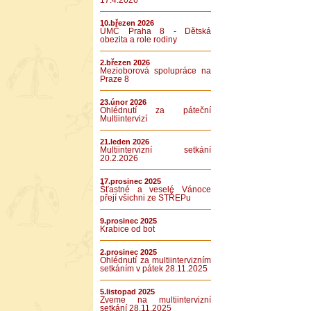
17.4.2026
10.březen 2026
ÚMČ Praha 8 - Dětská
obezita a role rodiny
2.březen 2026
Mezioborová spolupráce na
Praze 8
23.únor 2026
Ohlédnutí za páteční
Multiintervizí
21.leden 2026
Multiintervizní setkání
20.2.2026
17.prosinec 2025
Šťastné a veselé Vánoce
přejí všichni ze STŘEPu
9.prosinec 2025
Krabice od bot
2.prosinec 2025
Ohlédnutí za multiintervizním
setkáním v pátek 28.11.2025
5.listopad 2025
Zveme na multiintervizní
setkání 28.11.2025