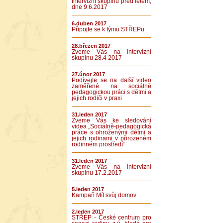
Intervizní skupinu před létem,
dne 9.6.2017
6.duben 2017
Připojte se k týmu STŘEPu
28.březen 2017
Zveme Vás na intervizní
skupinu 28.4 2017
27.únor 2017
Podívejte se na další video
zaměřené na sociálně
pedagogickou práci s dětmi a
jejich rodiči v praxi
31.leden 2017
Zveme Vás ke sledování
videa „Sociálně-pedagogická
práce s ohroženými dětmi a
jejich rodinami v přirozeném
rodinném prostředí“
31.leden 2017
Zveme Vás na intervizní
skupinu 17.2.2017
5.leden 2017
Kampaň Mít svůj domov
2.leden 2017
STŘEP - České centrum pro