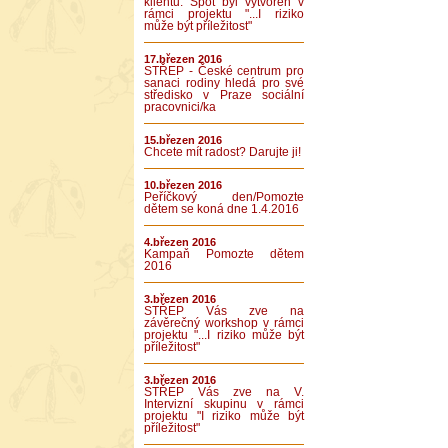
klientů. Spot byl vytvořen v
rámci projektu "...I riziko
může být příležitost"
17.březen 2016
STŘEP - České centrum pro
sanaci rodiny hledá pro své
středisko v Praze sociální
pracovnici/ka
15.březen 2016
Chcete mít radost? Darujte ji!
10.březen 2016
Peříčkový den/Pomozte
dětem se koná dne 1.4.2016
4.březen 2016
Kampaň Pomozte dětem
2016
3.březen 2016
STŘEP Vás zve na
závěrečný workshop v rámci
projektu "...I riziko může být
příležitost"
3.březen 2016
STŘEP Vás zve na V.
Intervizní skupinu v rámci
projektu "I riziko může být
příležitost"