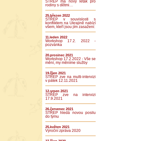
STŘEP má nový leták pro
rodiny s dětmi…
25.březen 2022
STŘEP v souvislosti s
konfliktem na Ukrajině nabízí
všem, kteří jsou jím zasaženi:
11.leden 2022
Workshop 17.2. 2022 -
pozvánka
20.prosinec 2021
Workshop 17.2.2022 - Vše se
mění, my měníme služby
19.říjen 2021
STŘEP zve na multi-intervizi
v pátek 12.11.2021
12.srpen 2021
STŘEP zve na intervizi
17.9.2021
26.červenec 2021
STŘEP hledá novou posilu
do týmu
25.květen 2021
Výroční zpráva 2020