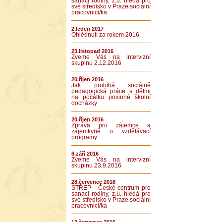
sanaci rodiny, z.ú. hledá pro
své středisko v Praze sociální
pracovnici/ka
2.leden 2017
Ohlédnutí za rokem 2016
23.listopad 2016
Zveme Vás na intervizní
skupinu 2.12.2016
20.říjen 2016
Jak probíhá sociálně
pedagogická práce s dětmi
na počátku povinné školní
docházky
20.říjen 2016
Zpráva pro zájemce a
zájemkyně o vzdělávací
programy
6.září 2016
Zveme Vás na intervizní
skupinu 23.9.2016
28.červenec 2016
STŘEP - České centrum pro
sanaci rodiny, z.ú. hledá pro
své středisko v Praze sociální
pracovnici/ka