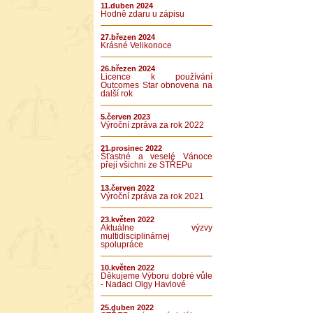
11.duben 2024
Hodně zdaru u zápisu
27.březen 2024
Krásné Velikonoce
26.březen 2024
Licence k používání
Outcomes Star obnovena na
další rok
5.červen 2023
Výroční zpráva za rok 2022
21.prosinec 2022
Šťastné a veselé Vánoce
přejí všichni ze STŘEPu
13.červen 2022
Výroční zpráva za rok 2021
23.květen 2022
Aktuálne výzvy
multidisciplinárnej
spolupráce
10.květen 2022
Děkujeme Výboru dobré vůle
- Nadaci Olgy Havlové
25.duben 2022