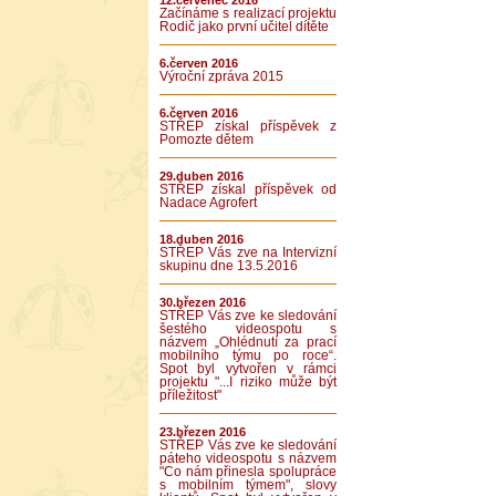
12.červenec 2016
Začínáme s realizací projektu
Rodič jako první učitel dítěte
6.červen 2016
Výroční zpráva 2015
6.červen 2016
STŘEP získal příspěvek z
Pomozte dětem
29.duben 2016
STŘEP získal příspěvek od
Nadace Agrofert
18.duben 2016
STŘEP Vás zve na Intervizní
skupinu dne 13.5.2016
30.březen 2016
STŘEP Vás zve ke sledování
šestého videospotu s
názvem „Ohlédnutí za prací
mobilního týmu po roce“.
Spot byl vytvořen v rámci
projektu "...I riziko může být
příležitost"
23.březen 2016
STŘEP Vás zve ke sledování
páteho videospotu s názvem
"Co nám přinesla spolupráce
s mobilním týmem", slovy