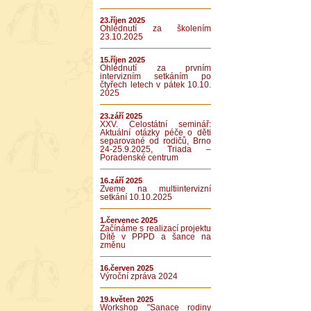
23.říjen 2025
Ohlédnutí za školením
23.10.2025
15.říjen 2025
Ohlédnutí za prvním
intervizním setkáním po
čtyřech letech v pátek 10.10.
2025
23.září 2025
XXV. Celostátní seminář:
Aktuální otázky péče o děti
separované od rodičů, Brno
24-25.9.2025, Triada –
Poradenské centrum
16.září 2025
Zveme na multiintervizní
setkání 10.10.2025
1.červenec 2025
Začínáme s realizací projektu
Dítě v PPPD a šance na
změnu
16.červen 2025
Výroční zpráva 2024
19.květen 2025
Workshop "Sanace rodiny