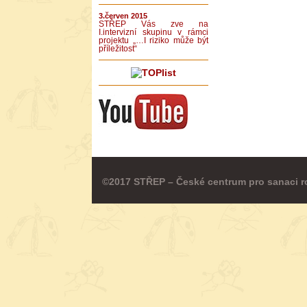
3.červen 2015
STŘEP Vás zve na
I.intervizní skupinu v rámci
projektu „…I riziko může být
příležitost“
©2017 STŘEP – České centrum pro sanaci r