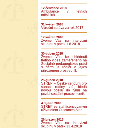
12.červenec 2018
Ambulance v letních
měsících
31.květen 2018
Výroční zpráva za rok 2017
17.květen 2018
Zveme Vás na intervizní
skupinu v pátek 1.6.2018
30.duben 2018
Zveme Vás ke shlédnutí
třetího videa zaměřeného na
Sociálně-pedagogickou práci
s dětmi a rodiči v jejich
přirozeném prostředí II.
25.duben 2018
STŘEP – České centrum pro
sanaci rodiny, z.ú. hledá
novou posilu do týmu na
pozici sociální pracovnice/ík
4.duben 2018
STŘEP se stal licencovaným
uživatelem Outcomes Star
26.březen 2018
Zveme Vás na intervizní
skupinu v pátek 13.4.2018