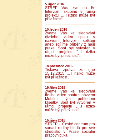
5.únor 2016
STŘEP Vás zve na IV.
Intervizní skupinu v rámci
projektu „…I riziko může být
příležitost“
10.leden 2016
Zveme Vás ke sledování
čtvrtého video spotu s
názvem Intervizní setkání
aneb sdílíme příběhy z naší
praxe. Spot byl vytvořen v
rámci projektu "...I riziko
může být příležitost"..
18.prosinec 2015
Tisková zpráva ze dne
15.12.2015 ….I riziko může
být příležitost .
19.říjen 2015
Zveme Vás ke sledování
třetího video spotu s názvem
Mobilní tým pohledem
klientky. Spot byl vytvořen v
rámci projektu „…I riziko
může být příležitost“.
15.říjen 2015
STŘEP – České centrum pro
sanaci rodiny hledá pro své
středisko v Praze sociální
pracovnici/ka