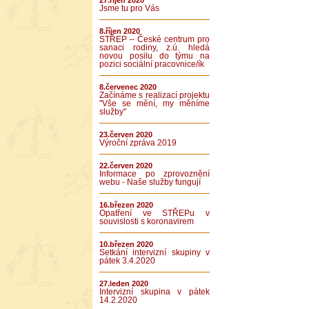
27.říjen 2020
Jsme tu pro Vás
8.říjen 2020
STŘEP – České centrum pro
sanaci rodiny, z.ú. hledá
novou posilu do týmu na
pozici sociální pracovnice/ík
8.červenec 2020
Začínáme s realizací projektu
"Vše se mění, my měníme
služby"
23.červen 2020
Výroční zpráva 2019
22.červen 2020
Informace po zprovoznění
webu - Naše služby fungují
16.březen 2020
Opatření ve STŘEPu v
souvislosti s koronavirem
10.březen 2020
Setkání intervizní skupiny v
pátek 3.4.2020
27.leden 2020
Intervizní skupina v pátek
14.2.2020