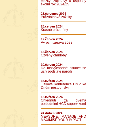
Hezký, zajímavý a úspěšný
školní rok 2024/25
23.červenec 2024
Prázdninové zážitky
28.červen 2024
Krásné prázdniny
17.červen 2024
Výroční zpráva 2023
13.červen 2024
Ozvěny chudoby
10.červen 2024
Do bezvýchodné situace se
už v podstatě narodí
15.květen 2024
Tisková konference HMP ke
Dnům pěstounství
13.květen 2024
Ohlédnutí za dvěma
posledními HCD supervizemi
24.duben 2024
MEASURE, MANAGE AND
MAXIMISE YOUR IMPACT