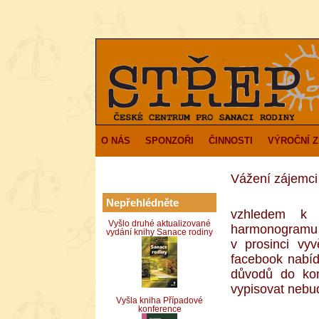
O NÁS
SPONZOŘI
ČINNOSTI
VÝROČNÍ 
Vážení zájemci
Nepřehlédněte
vzhledem k 
Vyšlo druhé aktualizované
harmonogramu
vydání knihy Sanace rodiny
v prosinci vy
facebook nabíd
důvodů do ko
vypisovat neb
Vyšla kniha Případové
konference