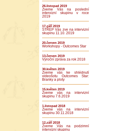
26.listopad 2019
Zveme Vás na poslední
intervizní skupinu v roce
2019
17.září 2019
STŘEP Vás zve na intervizní
skupinu 11.10. 2019
20.červen 2019
Workshopy - Outcomes Star
13.červen 2019
Výroční zpráva za rok 2018
30.květen 2019
Zveme vás ke shlédnutí
videošotu Outcomes Star:
Branky a ploty
15.květen 2019
Zveme vás na intervizní
skupinu 7.6.2019
1.listopad 2018
Zveme vás na intervizní
skupinu 30.11.2018
12.září 2018
Zveme Vás na podzimní
intervizní skupinu