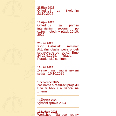
23.říjen 2025
Ohlédnutí za školením
23.10.2025
15.říjen 2025
Ohlédnutí za prvním
intervizním setkáním po
čtyřech letech v pátek 10.10.
2025
23.září 2025
XXV. Celostátní seminář:
Aktuální otázky péče o děti
separované od rodičů, Brno
24-25.9.2025, Triada –
Poradenské centrum
16.září 2025
Zveme na multiintervizní
setkání 10.10.2025
1.červenec 2025
Začínáme s realizací projektu
Dítě v PPPD a šance na
změnu
16.červen 2025
Výroční zpráva 2024
19.květen 2025
Workshop "Sanace rodiny