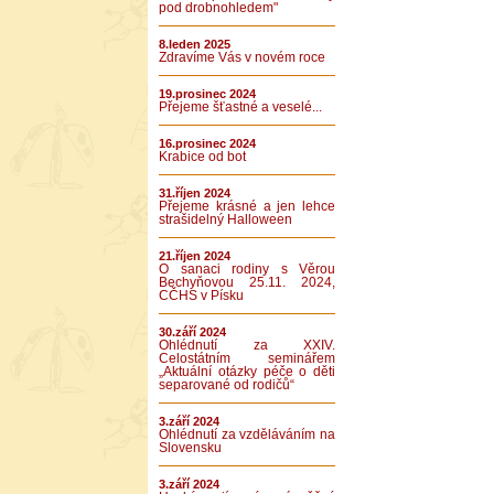
pod drobnohledem"
8.leden 2025
Zdravíme Vás v novém roce
19.prosinec 2024
Přejeme šťastné a veselé...
16.prosinec 2024
Krabice od bot
31.říjen 2024
Přejeme krásné a jen lehce
strašidelný Halloween
21.říjen 2024
O sanaci rodiny s Věrou
Bechyňovou 25.11. 2024,
CČHS v Písku
30.září 2024
Ohlédnutí za XXIV.
Celostátním seminářem
„Aktuální otázky péče o děti
separované od rodičů“
3.září 2024
Ohlédnutí za vzděláváním na
Slovensku
3.září 2024