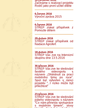
12.červenec 2016
Začínáme s realizací projektu
Rodič jako první učitel dítěte
6.červen 2016
Výroční zpráva 2015
6.červen 2016
STŘEP získal příspěvek z
Pomozte dětem
29.duben 2016
STŘEP získal příspěvek od
Nadace Agrofert
18.duben 2016
STŘEP Vás zve na Intervizní
skupinu dne 13.5.2016
30.březen 2016
STŘEP Vás zve ke sledování
šestého videospotu s
názvem „Ohlédnutí za prací
mobilního týmu po roce“.
Spot byl vytvořen v rámci
projektu "...I riziko může být
příležitost"
23.březen 2016
STŘEP Vás zve ke sledování
páteho videospotu s názvem
"Co nám přinesla spolupráce
s mobilním týmem", slovy