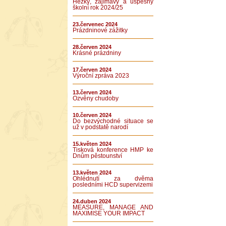
Hezký, zajímavý a úspěšný
školní rok 2024/25
23.červenec 2024
Prázdninové zážitky
28.červen 2024
Krásné prázdniny
17.červen 2024
Výroční zpráva 2023
13.červen 2024
Ozvěny chudoby
10.červen 2024
Do bezvýchodné situace se
už v podstatě narodí
15.květen 2024
Tisková konference HMP ke
Dnům pěstounství
13.květen 2024
Ohlédnutí za dvěma
posledními HCD supervizemi
24.duben 2024
MEASURE, MANAGE AND
MAXIMISE YOUR IMPACT