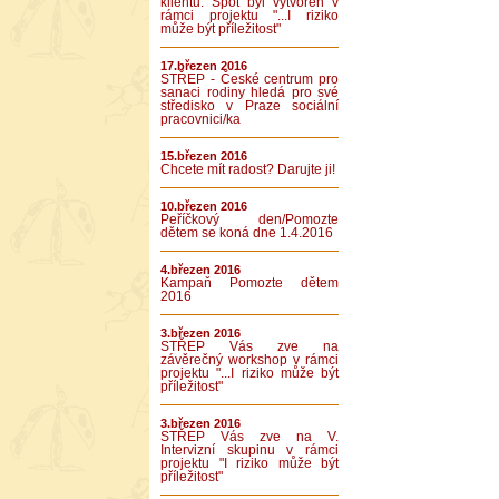
klientů. Spot byl vytvořen v
rámci projektu "...I riziko
může být příležitost"
17.březen 2016
STŘEP - České centrum pro
sanaci rodiny hledá pro své
středisko v Praze sociální
pracovnici/ka
15.březen 2016
Chcete mít radost? Darujte ji!
10.březen 2016
Peříčkový den/Pomozte
dětem se koná dne 1.4.2016
4.březen 2016
Kampaň Pomozte dětem
2016
3.březen 2016
STŘEP Vás zve na
závěrečný workshop v rámci
projektu "...I riziko může být
příležitost"
3.březen 2016
STŘEP Vás zve na V.
Intervizní skupinu v rámci
projektu "I riziko může být
příležitost"