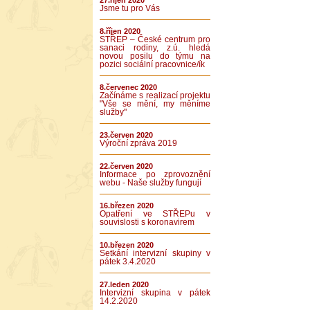
27.říjen 2020
Jsme tu pro Vás
8.říjen 2020
STŘEP – České centrum pro
sanaci rodiny, z.ú. hledá
novou posilu do týmu na
pozici sociální pracovnice/ík
8.červenec 2020
Začínáme s realizací projektu
"Vše se mění, my měníme
služby"
23.červen 2020
Výroční zpráva 2019
22.červen 2020
Informace po zprovoznění
webu - Naše služby fungují
16.březen 2020
Opatření ve STŘEPu v
souvislosti s koronavirem
10.březen 2020
Setkání intervizní skupiny v
pátek 3.4.2020
27.leden 2020
Intervizní skupina v pátek
14.2.2020