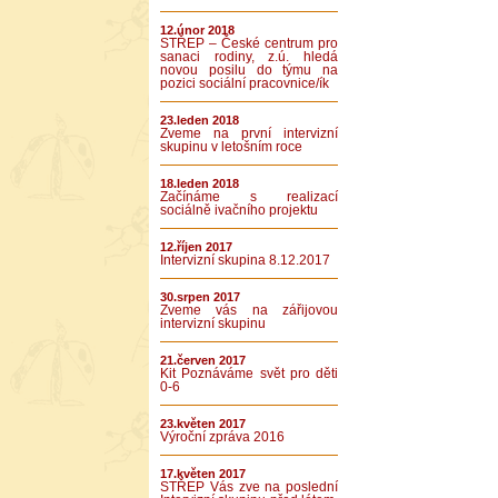
12.únor 2018
STŘEP – České centrum pro
sanaci rodiny, z.ú. hledá
novou posilu do týmu na
pozici sociální pracovnice/ík
23.leden 2018
Zveme na první intervizní
skupinu v letošním roce
18.leden 2018
Začínáme s realizací
sociálně ivačního projektu
12.říjen 2017
Intervizní skupina 8.12.2017
30.srpen 2017
Zveme vás na zářijovou
intervizní skupinu
21.červen 2017
Kit Poznáváme svět pro děti
0-6
23.květen 2017
Výroční zpráva 2016
17.květen 2017
STŘEP Vás zve na poslední