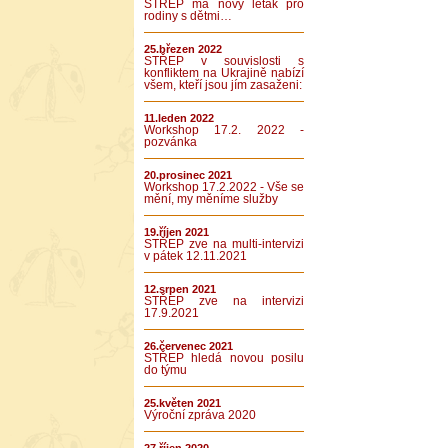
STŘEP má nový leták pro
rodiny s dětmi…
25.březen 2022
STŘEP v souvislosti s
konfliktem na Ukrajině nabízí
všem, kteří jsou jím zasaženi:
11.leden 2022
Workshop 17.2. 2022 -
pozvánka
20.prosinec 2021
Workshop 17.2.2022 - Vše se
mění, my měníme služby
19.říjen 2021
STŘEP zve na multi-intervizi
v pátek 12.11.2021
12.srpen 2021
STŘEP zve na intervizi
17.9.2021
26.červenec 2021
STŘEP hledá novou posilu
do týmu
25.květen 2021
Výroční zpráva 2020