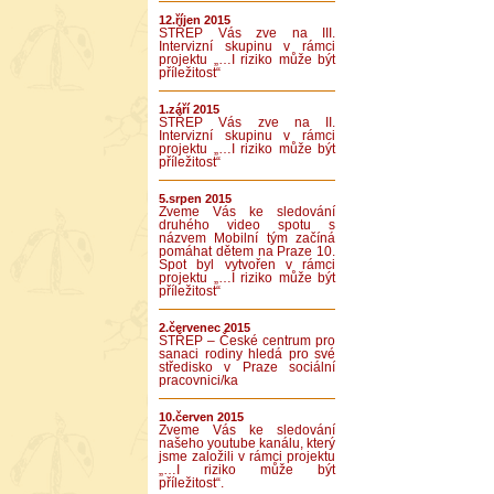
12.říjen 2015
STŘEP Vás zve na III.
Intervizní skupinu v rámci
projektu „…I riziko může být
příležitost“
1.září 2015
STŘEP Vás zve na II.
Intervizní skupinu v rámci
projektu „…I riziko může být
příležitost“
5.srpen 2015
Zveme Vás ke sledování
druhého video spotu s
názvem Mobilní tým začíná
pomáhat dětem na Praze 10.
Spot byl vytvořen v rámci
projektu „…I riziko může být
příležitost“
2.červenec 2015
STŘEP – České centrum pro
sanaci rodiny hledá pro své
středisko v Praze sociální
pracovnici/ka
10.červen 2015
Zveme Vás ke sledování
našeho youtube kanálu, který
jsme založili v rámci projektu
„…I riziko může být
příležitost“.