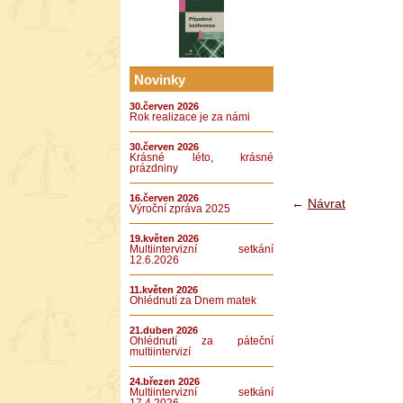
Novinky
30.červen 2026
Rok realizace je za námi
30.červen 2026
Krásné léto, krásné
prázdniny
16.červen 2026
←
Návrat
Výroční zpráva 2025
19.květen 2026
Multiintervizní setkání
12.6.2026
11.květen 2026
Ohlédnutí za Dnem matek
21.duben 2026
Ohlédnutí za páteční
multiintervizí
24.březen 2026
Multiintervizní setkání