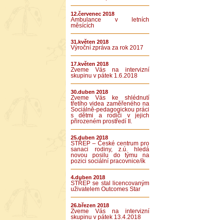
12.červenec 2018
Ambulance v letních
měsících
31.květen 2018
Výroční zpráva za rok 2017
17.květen 2018
Zveme Vás na intervizní
skupinu v pátek 1.6.2018
30.duben 2018
Zveme Vás ke shlédnutí
třetího videa zaměřeného na
Sociálně-pedagogickou práci
s dětmi a rodiči v jejich
přirozeném prostředí II.
25.duben 2018
STŘEP – České centrum pro
sanaci rodiny, z.ú. hledá
novou posilu do týmu na
pozici sociální pracovnice/ík
4.duben 2018
STŘEP se stal licencovaným
uživatelem Outcomes Star
26.březen 2018
Zveme Vás na intervizní
skupinu v pátek 13.4.2018