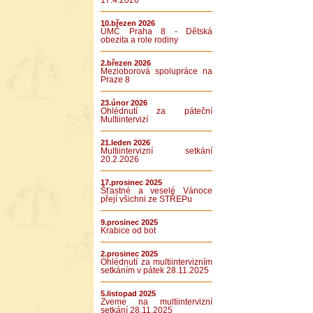
17.4.2026
10.březen 2026
ÚMČ Praha 8 - Dětská
obezita a role rodiny
2.březen 2026
Mezioborová spolupráce na
Praze 8
23.únor 2026
Ohlédnutí za páteční
Multiintervizí
21.leden 2026
Multiintervizní setkání
20.2.2026
17.prosinec 2025
Šťastné a veselé Vánoce
přejí všichni ze STŘEPu
9.prosinec 2025
Krabice od bot
2.prosinec 2025
Ohlédnutí za multiintervizním
setkáním v pátek 28.11.2025
5.listopad 2025
Zveme na multiintervizní
setkání 28.11.2025