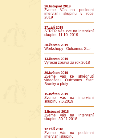
26.listopad 2019
Zveme Vás na poslední
intervizní skupinu v roce
2019
17.září 2019
STŘEP Vás zve na intervizní
skupinu 11.10. 2019
20.červen 2019
Workshopy - Outcomes Star
13.červen 2019
Výroční zpráva za rok 2018
30.květen 2019
Zveme vás ke shlédnutí
videošotu Outcomes Star:
Branky a ploty
15.květen 2019
Zveme vás na intervizní
skupinu 7.6.2019
1.listopad 2018
Zveme vás na intervizní
skupinu 30.11.2018
12.září 2018
Zveme Vás na podzimní
intervizní skupinu