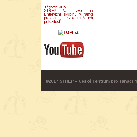
3.červen 2015
STŘEP Vás zve na
I.intervizní skupinu v rámci
projektu „…I riziko může být
příležitost“
©2017 STŘEP – České centrum pro sanaci r