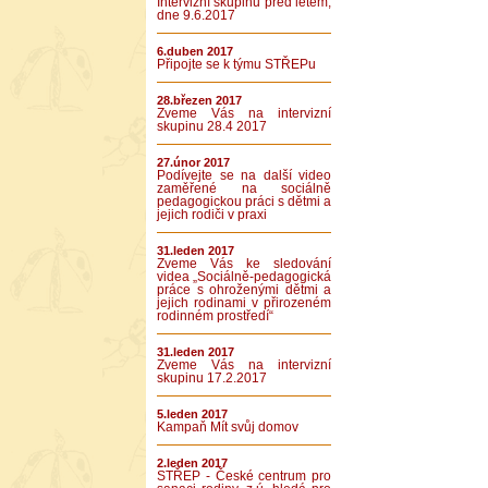
Intervizní skupinu před létem,
dne 9.6.2017
6.duben 2017
Připojte se k týmu STŘEPu
28.březen 2017
Zveme Vás na intervizní
skupinu 28.4 2017
27.únor 2017
Podívejte se na další video
zaměřené na sociálně
pedagogickou práci s dětmi a
jejich rodiči v praxi
31.leden 2017
Zveme Vás ke sledování
videa „Sociálně-pedagogická
práce s ohroženými dětmi a
jejich rodinami v přirozeném
rodinném prostředí“
31.leden 2017
Zveme Vás na intervizní
skupinu 17.2.2017
5.leden 2017
Kampaň Mít svůj domov
2.leden 2017
STŘEP - České centrum pro