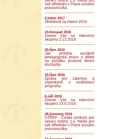
sanaci rodiny, z.ú. hledá pro
své středisko v Praze sociální
pracovnici/ka
2.leden 2017
Ohlédnutí za rokem 2016
23.listopad 2016
Zveme Vás na intervizní
skupinu 2.12.2016
20.říjen 2016
Jak probíhá sociálně
pedagogická práce s dětmi
na počátku povinné školní
docházky
20.říjen 2016
Zpráva pro zájemce a
zájemkyně o vzdělávací
programy
6.září 2016
Zveme Vás na intervizní
skupinu 23.9.2016
28.červenec 2016
STŘEP - České centrum pro
sanaci rodiny, z.ú. hledá pro
své středisko v Praze sociální
pracovnici/ka