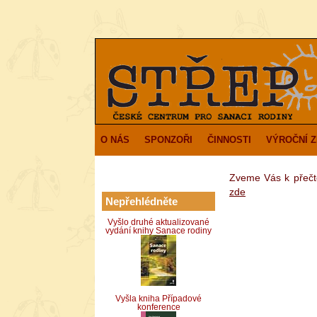
O NÁS
SPONZOŘI
ČINNOSTI
VÝROČNÍ 
Zveme Vás k přečte
zde
Nepřehlédněte
Vyšlo druhé aktualizované
vydání knihy Sanace rodiny
Vyšla kniha Případové
konference