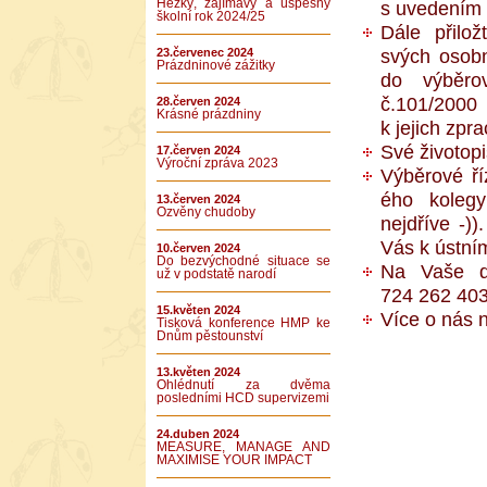
Hezký, zajímavý a úspěšný
s uvedením 
školní rok 2024/25
Dále přilo
23.červenec 2024
svých osobn
Prázdninové zážitky
do výběro
č.101/2000
28.červen 2024
Krásné prázdniny
k jejich zpr
Své životop
17.červen 2024
Výroční zpráva 2023
Výběrové ř
ého kolegyn
13.červen 2024
Ozvěny chudoby
nejdříve -)
Vás k ústní
10.červen 2024
Do bezvýchodné situace se
Na Vaše do
už v podstatě narodí
724 262 403
15.květen 2024
Více o nás 
Tisková konference HMP ke
Dnům pěstounství
13.květen 2024
Ohlédnutí za dvěma
posledními HCD supervizemi
24.duben 2024
MEASURE, MANAGE AND
MAXIMISE YOUR IMPACT