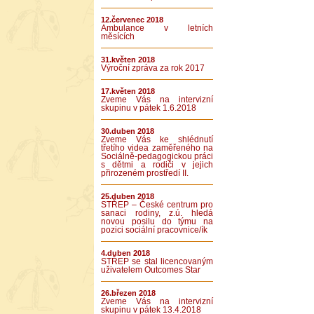
12.červenec 2018
Ambulance v letních
měsících
31.květen 2018
Výroční zpráva za rok 2017
17.květen 2018
Zveme Vás na intervizní
skupinu v pátek 1.6.2018
30.duben 2018
Zveme Vás ke shlédnutí
třetího videa zaměřeného na
Sociálně-pedagogickou práci
s dětmi a rodiči v jejich
přirozeném prostředí II.
25.duben 2018
STŘEP – České centrum pro
sanaci rodiny, z.ú. hledá
novou posilu do týmu na
pozici sociální pracovnice/ík
4.duben 2018
STŘEP se stal licencovaným
uživatelem Outcomes Star
26.březen 2018
Zveme Vás na intervizní
skupinu v pátek 13.4.2018