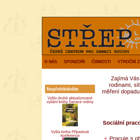
O NÁS
SPONZOŘI
ČINNOSTI
VÝROČNÍ 
Zajímá Vás 
rodinami, sí
Nepřehlédněte
měření dopadu 
Vyšlo druhé aktualizované
vydání knihy Sanace rodiny
Sociální prac
Vyšla kniha Případové
konference
Pracuje s oh