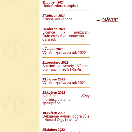
11.duben 2024
Hodně zdaru u zápisu
27.březen 2024
←
Návrat
Krásné Velikonoce
26.březen 2024
Licence k používání
Outcomes Star obnovena na
další rok
5.červen 2023
Výroční zpráva za rok 2022
21.prosinec 2022
Šťastné a veselé Vánoce
přejí všichni ze STŘEPu
13.červen 2022
Výroční zpráva za rok 2021
23.květen 2022
Aktuálne výzvy
multidisciplinárnej
spolupráce
10.květen 2022
Děkujeme Výboru dobré vůle
- Nadaci Olgy Havlové
25.duben 2022