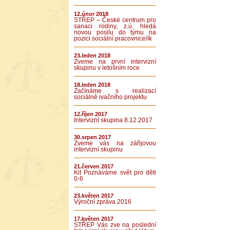
12.únor 2018
STŘEP – České centrum pro
sanaci rodiny, z.ú. hledá
novou posilu do týmu na
pozici sociální pracovnice/ík
23.leden 2018
Zveme na první intervizní
skupinu v letošním roce
18.leden 2018
Začínáme s realizací
sociálně ivačního projektu
12.říjen 2017
Intervizní skupina 8.12.2017
30.srpen 2017
Zveme vás na zářijovou
intervizní skupinu
21.červen 2017
Kit Poznáváme svět pro děti
0-6
23.květen 2017
Výroční zpráva 2016
17.květen 2017
STŘEP Vás zve na poslední