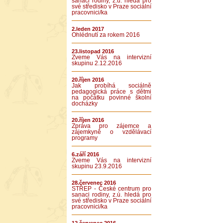
sanaci rodiny, z.ú. hledá pro
své středisko v Praze sociální
pracovnici/ka
2.leden 2017
Ohlédnutí za rokem 2016
23.listopad 2016
Zveme Vás na intervizní
skupinu 2.12.2016
20.říjen 2016
Jak probíhá sociálně
pedagogická práce s dětmi
na počátku povinné školní
docházky
20.říjen 2016
Zpráva pro zájemce a
zájemkyně o vzdělávací
programy
6.září 2016
Zveme Vás na intervizní
skupinu 23.9.2016
28.červenec 2016
STŘEP - České centrum pro
sanaci rodiny, z.ú. hledá pro
své středisko v Praze sociální
pracovnici/ka