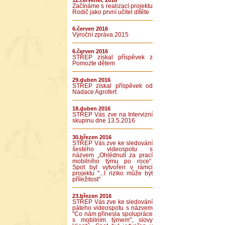
12.červenec 2016
Začínáme s realizací projektu
Rodič jako první učitel dítěte
6.červen 2016
Výroční zpráva 2015
6.červen 2016
STŘEP získal příspěvek z
Pomozte dětem
29.duben 2016
STŘEP získal příspěvek od
Nadace Agrofert
18.duben 2016
STŘEP Vás zve na Intervizní
skupinu dne 13.5.2016
30.březen 2016
STŘEP Vás zve ke sledování
šestého videospotu s
názvem „Ohlédnutí za prací
mobilního týmu po roce“.
Spot byl vytvořen v rámci
projektu "...I riziko může být
příležitost"
23.březen 2016
STŘEP Vás zve ke sledování
páteho videospotu s názvem
"Co nám přinesla spolupráce
s mobilním týmem", slovy