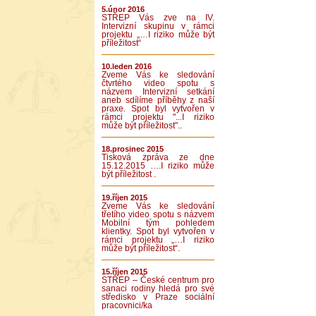
5.únor 2016
STŘEP Vás zve na IV.
Intervizní skupinu v rámci
projektu „…I riziko může být
příležitost“
10.leden 2016
Zveme Vás ke sledování
čtvrtého video spotu s
názvem Intervizní setkání
aneb sdílíme příběhy z naší
praxe. Spot byl vytvořen v
rámci projektu "...I riziko
může být příležitost"..
18.prosinec 2015
Tisková zpráva ze dne
15.12.2015 ….I riziko může
být příležitost .
19.říjen 2015
Zveme Vás ke sledování
třetího video spotu s názvem
Mobilní tým pohledem
klientky. Spot byl vytvořen v
rámci projektu „…I riziko
může být příležitost“.
15.říjen 2015
STŘEP – České centrum pro
sanaci rodiny hledá pro své
středisko v Praze sociální
pracovnici/ka