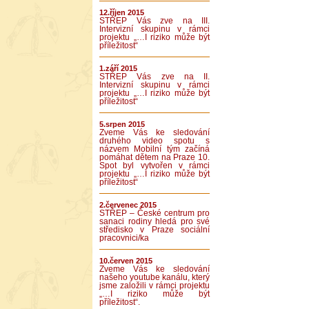
12.říjen 2015
STŘEP Vás zve na III.
Intervizní skupinu v rámci
projektu „…I riziko může být
příležitost“
1.září 2015
STŘEP Vás zve na II.
Intervizní skupinu v rámci
projektu „…I riziko může být
příležitost“
5.srpen 2015
Zveme Vás ke sledování
druhého video spotu s
názvem Mobilní tým začíná
pomáhat dětem na Praze 10.
Spot byl vytvořen v rámci
projektu „…I riziko může být
příležitost“
2.červenec 2015
STŘEP – České centrum pro
sanaci rodiny hledá pro své
středisko v Praze sociální
pracovnici/ka
10.červen 2015
Zveme Vás ke sledování
našeho youtube kanálu, který
jsme založili v rámci projektu
„…I riziko může být
příležitost“.