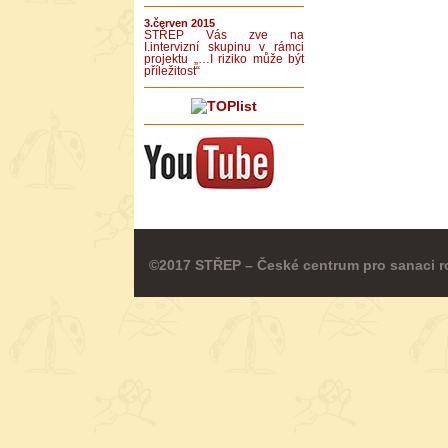
3.červen 2015
STŘEP Vás zve na
I.intervizní skupinu v rámci
projektu „…I riziko může být
příležitost“
©2017 STŘEP – České centrum pro sanaci r