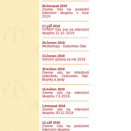
26.listopad 2019
Zveme Vás na poslední
intervizní skupinu v roce
2019
17.září 2019
STŘEP Vás zve na intervizní
skupinu 11.10. 2019
20.červen 2019
Workshopy - Outcomes Star
13.červen 2019
Výroční zpráva za rok 2018
30.květen 2019
Zveme vás ke shlédnutí
videošotu Outcomes Star:
Branky a ploty
15.květen 2019
Zveme vás na intervizní
skupinu 7.6.2019
1.listopad 2018
Zveme vás na intervizní
skupinu 30.11.2018
12.září 2018
Zveme Vás na podzimní
intervizní skupinu