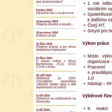
pod drobnohledem"
1 rok odbo
sociálním v
8.leden 2025
Zdravíme Vás v novém roce
Spolehlivo
k dalšímu v
19.prosinec 2024
Čistý RT.
Přejeme šťastné a veselé...
Smysl pro h
16.prosinec 2024
Krabice od bot
Výkon práce
31.říjen 2024
Přejeme krásné a jen lehce
strašidelný Halloween
Místo výko
21.říjen 2024
organizace 
O sanaci rodiny s Věrou
Bechyňovou 25.11. 2024,
Pracovní
CČHS v Písku
s pravděpo
30.září 2024
1,0
Ohlédnutí za XXIV.
Celostátním seminářem
Nástup – ih
„Aktuální otázky péče o děti
separované od rodičů“
Výběrové říze
3.září 2024
Ohlédnutí za vzděláváním na
Slovensku
K reakci p
3.září 2024