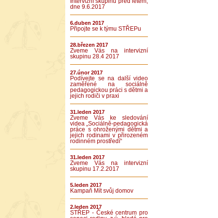
Intervizní skupinu před létem,
dne 9.6.2017
6.duben 2017
Připojte se k týmu STŘEPu
28.březen 2017
Zveme Vás na intervizní
skupinu 28.4 2017
27.únor 2017
Podívejte se na další video
zaměřené na sociálně
pedagogickou práci s dětmi a
jejich rodiči v praxi
31.leden 2017
Zveme Vás ke sledování
videa „Sociálně-pedagogická
práce s ohroženými dětmi a
jejich rodinami v přirozeném
rodinném prostředí“
31.leden 2017
Zveme Vás na intervizní
skupinu 17.2.2017
5.leden 2017
Kampaň Mít svůj domov
2.leden 2017
STŘEP - České centrum pro