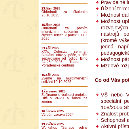
Pravidelné i
Řízení form
23.říjen 2025
Ohlédnutí za školením
Možnost dal
23.10.2025
Možnost upl
15.říjen 2025
rozvojovýc
Ohlédnutí za prvním
intervizním setkáním po
nástrojů p
čtyřech letech v pátek 10.10.
2025
(kromě výš
jedná např.
23.září 2025
XXV. Celostátní seminář:
pedagogická 
Aktuální otázky péče o děti
Možnost pát
separované od rodičů, Brno
24-25.9.2025, Triada –
Mzdové rozp
Poradenské centrum
16.září 2025
Zveme na multiintervizní
Co od Vás po
setkání 10.10.2025
1.červenec 2025
VŠ nebo VO
Začínáme s realizací projektu
Dítě v PPPD a šance na
speciální p
změnu
108/2006 Sb
16.červen 2025
Znalost pro
Výroční zpráva 2024
Schopnost a
19.květen 2025
Aktivní příst
Workshop "Sanace rodiny