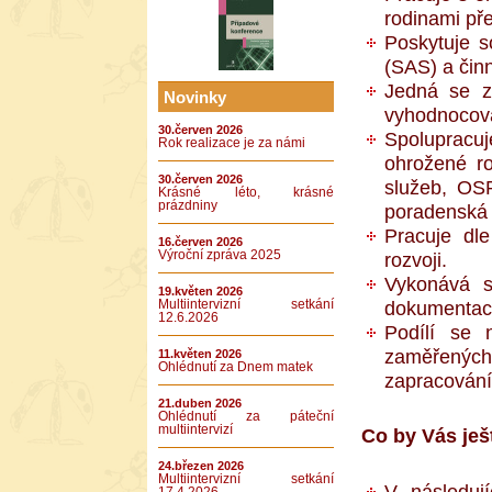
rodinami pře
Poskytuje s
(SAS) a čin
Jedná se zá
Novinky
vyhodnocová
30.červen 2026
Spolupracuj
Rok realizace je za námi
ohrožené ro
30.červen 2026
služeb, OSP
Krásné léto, krásné
prázdniny
poradenská z
Pracuje dle
16.červen 2026
Výroční zpráva 2025
rozvoji.
Vykonává s
19.květen 2026
Multiintervizní setkání
dokumentace,
12.6.2026
Podílí se
zaměřených
11.květen 2026
Ohlédnutí za Dnem matek
zapracování
21.duben 2026
Ohlédnutí za páteční
multiintervizí
Co by Vás ješ
24.březen 2026
Multiintervizní setkání
V následuj