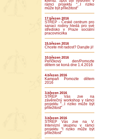
klientů. Spot byl vytvořen v
rámci projektu "...I riziko
může být příležitost"
17.březen 2016
STŘEP - České centrum pro
sanaci rodiny hledá pro své
středisko v Praze sociální
pracovnici/ka
15.březen 2016
Chcete mít radost? Darujte ji!
10.březen 2016
Peříčkový den/Pomozte
dětem se koná dne 1.4.2016
4.březen 2016
Kampaň Pomozte dětem
2016
3.březen 2016
STŘEP Vás zve na
závěrečný workshop v rámci
projektu "...I riziko může být
příležitost"
3.březen 2016
STŘEP Vás zve na V.
Intervizní skupinu v rámci
projektu "I riziko může být
příležitost"