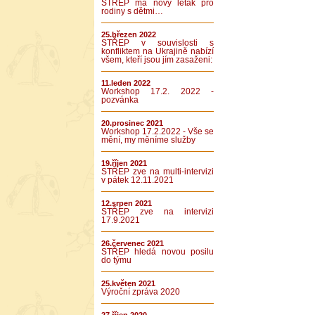
STŘEP má nový leták pro
rodiny s dětmi…
25.březen 2022
STŘEP v souvislosti s
konfliktem na Ukrajině nabízí
všem, kteří jsou jím zasaženi:
11.leden 2022
Workshop 17.2. 2022 -
pozvánka
20.prosinec 2021
Workshop 17.2.2022 - Vše se
mění, my měníme služby
19.říjen 2021
STŘEP zve na multi-intervizi
v pátek 12.11.2021
12.srpen 2021
STŘEP zve na intervizi
17.9.2021
26.červenec 2021
STŘEP hledá novou posilu
do týmu
25.květen 2021
Výroční zpráva 2020