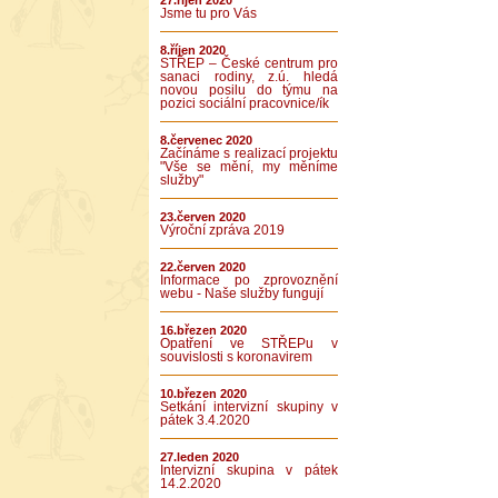
27.říjen 2020
Jsme tu pro Vás
8.říjen 2020
STŘEP – České centrum pro
sanaci rodiny, z.ú. hledá
novou posilu do týmu na
pozici sociální pracovnice/ík
8.červenec 2020
Začínáme s realizací projektu
"Vše se mění, my měníme
služby"
23.červen 2020
Výroční zpráva 2019
22.červen 2020
Informace po zprovoznění
webu - Naše služby fungují
16.březen 2020
Opatření ve STŘEPu v
souvislosti s koronavirem
10.březen 2020
Setkání intervizní skupiny v
pátek 3.4.2020
27.leden 2020
Intervizní skupina v pátek
14.2.2020