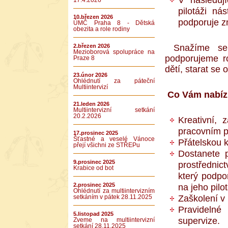
17.4.2026
pilotáži ná
10.březen 2026
podporuje z
ÚMČ Praha 8 - Dětská
obezita a role rodiny
Snažíme se 
2.březen 2026
Mezioborová spolupráce na
podporujeme r
Praze 8
dětí, starat se o
23.únor 2026
Ohlédnutí za páteční
Multiintervizí
Co Vám nabí
21.leden 2026
Multiintervizní setkání
20.2.2026
Kreativní,
pracovním p
17.prosinec 2025
Šťastné a veselé Vánoce
Přátelskou k
přejí všichni ze STŘEPu
Dostanete p
9.prosinec 2025
prostřednic
Krabice od bot
který podpo
2.prosinec 2025
na jeho pilot
Ohlédnutí za multiintervizním
Zaškolení v 
setkáním v pátek 28.11.2025
Pravidelné
5.listopad 2025
supervize.
Zveme na multiintervizní
setkání 28.11.2025