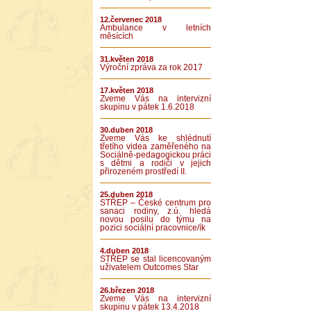
12.červenec 2018
Ambulance v letních
měsících
31.květen 2018
Výroční zpráva za rok 2017
17.květen 2018
Zveme Vás na intervizní
skupinu v pátek 1.6.2018
30.duben 2018
Zveme Vás ke shlédnutí
třetího videa zaměřeného na
Sociálně-pedagogickou práci
s dětmi a rodiči v jejich
přirozeném prostředí II.
25.duben 2018
STŘEP – České centrum pro
sanaci rodiny, z.ú. hledá
novou posilu do týmu na
pozici sociální pracovnice/ík
4.duben 2018
STŘEP se stal licencovaným
uživatelem Outcomes Star
26.březen 2018
Zveme Vás na intervizní
skupinu v pátek 13.4.2018