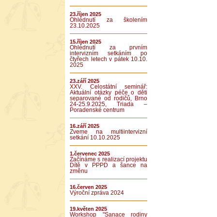
23.říjen 2025
Ohlédnutí za školením
23.10.2025
15.říjen 2025
Ohlédnutí za prvním
intervizním setkáním po
čtyřech letech v pátek 10.10.
2025
23.září 2025
XXV. Celostátní seminář:
Aktuální otázky péče o děti
separované od rodičů, Brno
24-25.9.2025, Triada –
Poradenské centrum
16.září 2025
Zveme na multiintervizní
setkání 10.10.2025
1.červenec 2025
Začínáme s realizací projektu
Dítě v PPPD a šance na
změnu
16.červen 2025
Výroční zpráva 2024
19.květen 2025
Workshop "Sanace rodiny