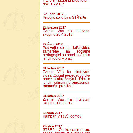
Intervizní skupinu před létem,
dne 9.6.2017
6.duben 2017
Připojte se k týmu STŘEPu
28.březen 2017
Zveme Vás na intervizní
skupinu 28.4 2017
27.únor 2017
Podívejte se na další video
zaměřené na sociálně
pedagogickou práci s dětmi a
jejich rodiči v praxi
31.leden 2017
Zveme Vás ke sledování
videa „Sociálně-pedagogická
práce s ohroženými dětmi a
jejich rodinami v přirozeném
rodinném prostředí“
31.leden 2017
Zveme Vás na intervizní
skupinu 17.2.2017
5.leden 2017
Kampaň Mít svůj domov
2.leden 2017
STŘEP - České centrum pro