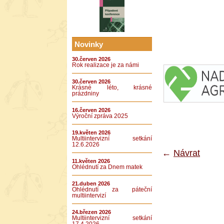
Novinky
30.červen 2026
Rok realizace je za námi
30.červen 2026
Krásné léto, krásné
prázdniny
16.červen 2026
Výroční zpráva 2025
19.květen 2026
Multiintervizní setkání
12.6.2026
←
Návrat
11.květen 2026
Ohlédnutí za Dnem matek
21.duben 2026
Ohlédnutí za páteční
multiintervizí
24.březen 2026
Multiintervizní setkání