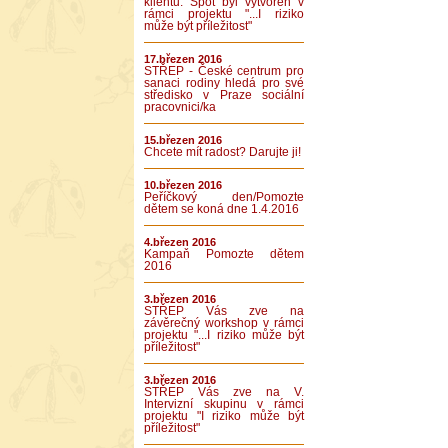
klientů. Spot byl vytvořen v
rámci projektu "...I riziko
může být příležitost"
17.březen 2016
STŘEP - České centrum pro
sanaci rodiny hledá pro své
středisko v Praze sociální
pracovnici/ka
15.březen 2016
Chcete mít radost? Darujte ji!
10.březen 2016
Peříčkový den/Pomozte
dětem se koná dne 1.4.2016
4.březen 2016
Kampaň Pomozte dětem
2016
3.březen 2016
STŘEP Vás zve na
závěrečný workshop v rámci
projektu "...I riziko může být
příležitost"
3.březen 2016
STŘEP Vás zve na V.
Intervizní skupinu v rámci
projektu "I riziko může být
příležitost"