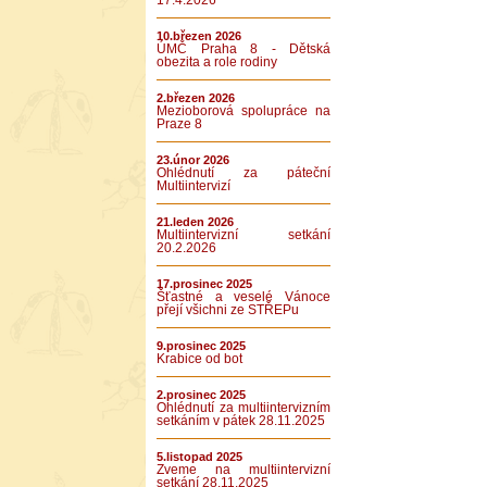
17.4.2026
10.březen 2026
ÚMČ Praha 8 - Dětská
obezita a role rodiny
2.březen 2026
Mezioborová spolupráce na
Praze 8
23.únor 2026
Ohlédnutí za páteční
Multiintervizí
21.leden 2026
Multiintervizní setkání
20.2.2026
17.prosinec 2025
Šťastné a veselé Vánoce
přejí všichni ze STŘEPu
9.prosinec 2025
Krabice od bot
2.prosinec 2025
Ohlédnutí za multiintervizním
setkáním v pátek 28.11.2025
5.listopad 2025
Zveme na multiintervizní
setkání 28.11.2025