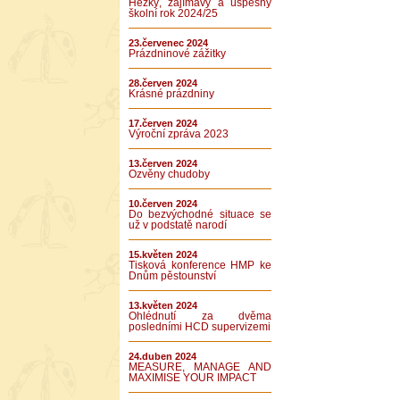
Hezký, zajímavý a úspěšný
školní rok 2024/25
23.červenec 2024
Prázdninové zážitky
28.červen 2024
Krásné prázdniny
17.červen 2024
Výroční zpráva 2023
13.červen 2024
Ozvěny chudoby
10.červen 2024
Do bezvýchodné situace se
už v podstatě narodí
15.květen 2024
Tisková konference HMP ke
Dnům pěstounství
13.květen 2024
Ohlédnutí za dvěma
posledními HCD supervizemi
24.duben 2024
MEASURE, MANAGE AND
MAXIMISE YOUR IMPACT