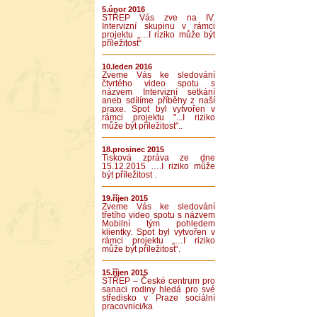
5.únor 2016
STŘEP Vás zve na IV.
Intervizní skupinu v rámci
projektu „…I riziko může být
příležitost“
10.leden 2016
Zveme Vás ke sledování
čtvrtého video spotu s
názvem Intervizní setkání
aneb sdílíme příběhy z naší
praxe. Spot byl vytvořen v
rámci projektu "...I riziko
může být příležitost"..
18.prosinec 2015
Tisková zpráva ze dne
15.12.2015 ….I riziko může
být příležitost .
19.říjen 2015
Zveme Vás ke sledování
třetího video spotu s názvem
Mobilní tým pohledem
klientky. Spot byl vytvořen v
rámci projektu „…I riziko
může být příležitost“.
15.říjen 2015
STŘEP – České centrum pro
sanaci rodiny hledá pro své
středisko v Praze sociální
pracovnici/ka