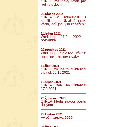
STŘEP má nový leták pro
rodiny s dětmi…
25.březen 2022
STŘEP v souvislosti s
konfliktem na Ukrajině nabízí
všem, kteří jsou jím zasaženi:
11.leden 2022
Workshop 17.2. 2022 -
pozvánka
20.prosinec 2021
Workshop 17.2.2022 - Vše se
mění, my měníme služby
19.říjen 2021
STŘEP zve na multi-intervizi
v pátek 12.11.2021
12.srpen 2021
STŘEP zve na intervizi
17.9.2021
26.červenec 2021
STŘEP hledá novou posilu
do týmu
25.květen 2021
Výroční zpráva 2020