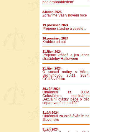
pod drobnohledem"
8.leden 2025
Zdravíme Vás v novém roce
19.prosinec 2024
Přejeme šťastné a veselé...
16.prosinec 2024
Krabice od bot
31.říjen 2024
Přejeme krásné a jen lehce
strašidelný Halloween
21.říjen 2024
O sanaci rodiny s Věrou
Bechyňovou 25.11. 2024,
CČHS v Písku
30.září 2024
Ohlédnutí za XXIV.
Celostátním seminářem
„Aktuální otázky péče o děti
separované od rodičů“
3.září 2024
Ohlédnutí za vzděláváním na
Slovensku
3.září 2024