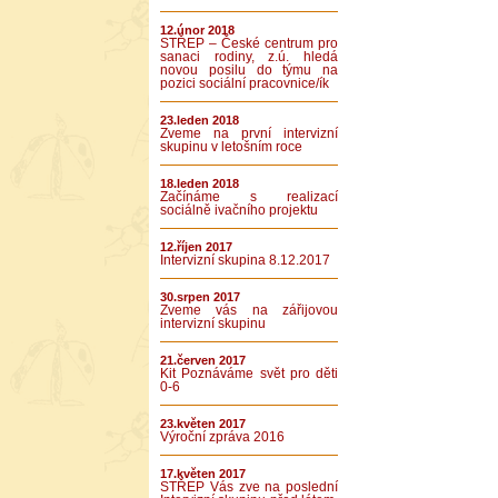
12.únor 2018
STŘEP – České centrum pro
sanaci rodiny, z.ú. hledá
novou posilu do týmu na
pozici sociální pracovnice/ík
23.leden 2018
Zveme na první intervizní
skupinu v letošním roce
18.leden 2018
Začínáme s realizací
sociálně ivačního projektu
12.říjen 2017
Intervizní skupina 8.12.2017
30.srpen 2017
Zveme vás na zářijovou
intervizní skupinu
21.červen 2017
Kit Poznáváme svět pro děti
0-6
23.květen 2017
Výroční zpráva 2016
17.květen 2017
STŘEP Vás zve na poslední