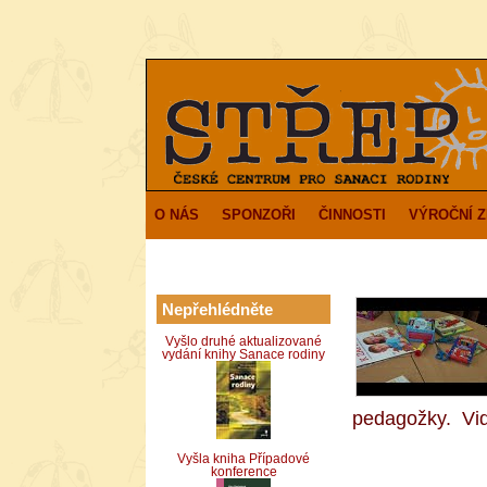
O NÁS
SPONZOŘI
ČINNOSTI
VÝROČNÍ 
Nepřehlédněte
Vyšlo druhé aktualizované
vydání knihy Sanace rodiny
pedagožky. Vid
Vyšla kniha Případové
konference