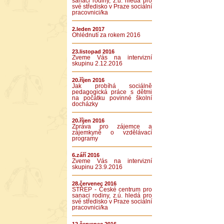
sanaci rodiny, z.ú. hledá pro
své středisko v Praze sociální
pracovnici/ka
2.leden 2017
Ohlédnutí za rokem 2016
23.listopad 2016
Zveme Vás na intervizní
skupinu 2.12.2016
20.říjen 2016
Jak probíhá sociálně
pedagogická práce s dětmi
na počátku povinné školní
docházky
20.říjen 2016
Zpráva pro zájemce a
zájemkyně o vzdělávací
programy
6.září 2016
Zveme Vás na intervizní
skupinu 23.9.2016
28.červenec 2016
STŘEP - České centrum pro
sanaci rodiny, z.ú. hledá pro
své středisko v Praze sociální
pracovnici/ka