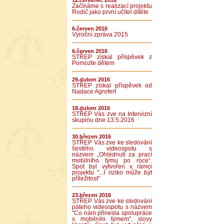
12.červenec 2016
Začínáme s realizací projektu
Rodič jako první učitel dítěte
6.červen 2016
Výroční zpráva 2015
6.červen 2016
STŘEP získal příspěvek z
Pomozte dětem
29.duben 2016
STŘEP získal příspěvek od
Nadace Agrofert
18.duben 2016
STŘEP Vás zve na Intervizní
skupinu dne 13.5.2016
30.březen 2016
STŘEP Vás zve ke sledování
šestého videospotu s
názvem „Ohlédnutí za prací
mobilního týmu po roce“.
Spot byl vytvořen v rámci
projektu "...I riziko může být
příležitost"
23.březen 2016
STŘEP Vás zve ke sledování
páteho videospotu s názvem
"Co nám přinesla spolupráce
s mobilním týmem", slovy