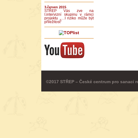
3.červen 2015
STŘEP Vás zve na
I.intervizní skupinu v rámci
projektu „…I riziko může být
příležitost“
©2017 STŘEP – České centrum pro sanaci r