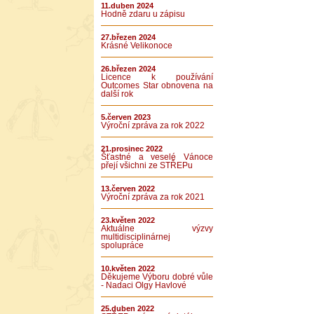
11.duben 2024
Hodně zdaru u zápisu
27.březen 2024
Krásné Velikonoce
26.březen 2024
Licence k používání
Outcomes Star obnovena na
další rok
5.červen 2023
Výroční zpráva za rok 2022
21.prosinec 2022
Šťastné a veselé Vánoce
přejí všichni ze STŘEPu
13.červen 2022
Výroční zpráva za rok 2021
23.květen 2022
Aktuálne výzvy
multidisciplinárnej
spolupráce
10.květen 2022
Děkujeme Výboru dobré vůle
- Nadaci Olgy Havlové
25.duben 2022