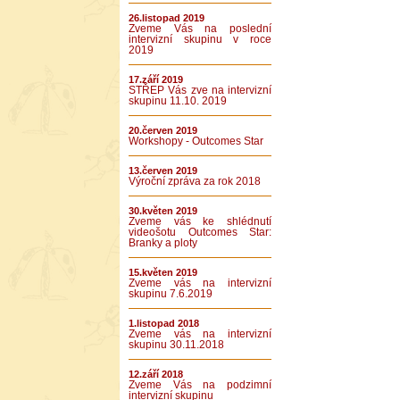
26.listopad 2019
Zveme Vás na poslední
intervizní skupinu v roce
2019
17.září 2019
STŘEP Vás zve na intervizní
skupinu 11.10. 2019
20.červen 2019
Workshopy - Outcomes Star
13.červen 2019
Výroční zpráva za rok 2018
30.květen 2019
Zveme vás ke shlédnutí
videošotu Outcomes Star:
Branky a ploty
15.květen 2019
Zveme vás na intervizní
skupinu 7.6.2019
1.listopad 2018
Zveme vás na intervizní
skupinu 30.11.2018
12.září 2018
Zveme Vás na podzimní
intervizní skupinu