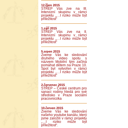
12.říjen 2015
STŘEP Vás zve na III.
Intervizní skupinu v rámci
projektu „…I riziko může být
příležitost“
1.září 2015
STŘEP Vás zve na II.
Intervizní skupinu v rámci
projektu „…I riziko může být
příležitost“
5.srpen 2015
Zveme Vás ke sledování
druhého video spotu s
názvem Mobilní tým začíná
pomáhat dětem na Praze 10.
Spot byl vytvořen v rámci
projektu „…I riziko může být
příležitost“
2.červenec 2015
STŘEP – České centrum pro
sanaci rodiny hledá pro své
středisko v Praze sociální
pracovnici/ka
10.červen 2015
Zveme Vás ke sledování
našeho youtube kanálu, který
jsme založili v rámci projektu
„…I riziko může být
příležitost“.