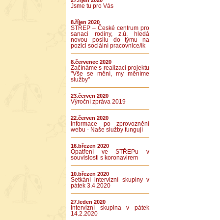
27.říjen 2020
Jsme tu pro Vás
8.říjen 2020
STŘEP – České centrum pro
sanaci rodiny, z.ú. hledá
novou posilu do týmu na
pozici sociální pracovnice/ík
8.červenec 2020
Začínáme s realizací projektu
"Vše se mění, my měníme
služby"
23.červen 2020
Výroční zpráva 2019
22.červen 2020
Informace po zprovoznění
webu - Naše služby fungují
16.březen 2020
Opatření ve STŘEPu v
souvislosti s koronavirem
10.březen 2020
Setkání intervizní skupiny v
pátek 3.4.2020
27.leden 2020
Intervizní skupina v pátek
14.2.2020