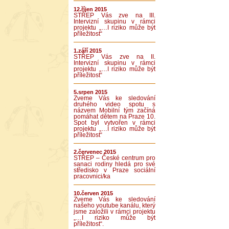
12.říjen 2015
STŘEP Vás zve na III.
Intervizní skupinu v rámci
projektu „…I riziko může být
příležitost“
1.září 2015
STŘEP Vás zve na II.
Intervizní skupinu v rámci
projektu „…I riziko může být
příležitost“
5.srpen 2015
Zveme Vás ke sledování
druhého video spotu s
názvem Mobilní tým začíná
pomáhat dětem na Praze 10.
Spot byl vytvořen v rámci
projektu „…I riziko může být
příležitost“
2.červenec 2015
STŘEP – České centrum pro
sanaci rodiny hledá pro své
středisko v Praze sociální
pracovnici/ka
10.červen 2015
Zveme Vás ke sledování
našeho youtube kanálu, který
jsme založili v rámci projektu
„…I riziko může být
příležitost“.