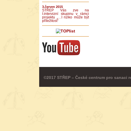
3.červen 2015
STŘEP Vás zve na
I.intervizní skupinu v rámci
projektu „…I riziko může být
příležitost“
©2017 STŘEP – České centrum pro sanaci r