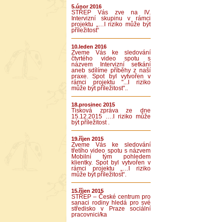
5.únor 2016
STŘEP Vás zve na IV.
Intervizní skupinu v rámci
projektu „…I riziko může být
příležitost“
10.leden 2016
Zveme Vás ke sledování
čtvrtého video spotu s
názvem Intervizní setkání
aneb sdílíme příběhy z naší
praxe. Spot byl vytvořen v
rámci projektu "...I riziko
může být příležitost"..
18.prosinec 2015
Tisková zpráva ze dne
15.12.2015 ….I riziko může
být příležitost .
19.říjen 2015
Zveme Vás ke sledování
třetího video spotu s názvem
Mobilní tým pohledem
klientky. Spot byl vytvořen v
rámci projektu „…I riziko
může být příležitost“.
15.říjen 2015
STŘEP – České centrum pro
sanaci rodiny hledá pro své
středisko v Praze sociální
pracovnici/ka