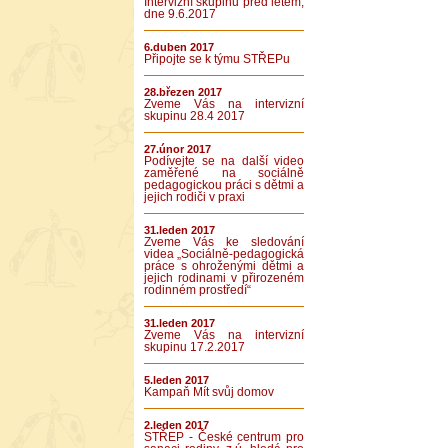
Intervizní skupinu před létem,
dne 9.6.2017
6.duben 2017
Připojte se k týmu STŘEPu
28.březen 2017
Zveme Vás na intervizní
skupinu 28.4 2017
27.únor 2017
Podívejte se na další video
zaměřené na sociálně
pedagogickou práci s dětmi a
jejich rodiči v praxi
31.leden 2017
Zveme Vás ke sledování
videa „Sociálně-pedagogická
práce s ohroženými dětmi a
jejich rodinami v přirozeném
rodinném prostředí“
31.leden 2017
Zveme Vás na intervizní
skupinu 17.2.2017
5.leden 2017
Kampaň Mít svůj domov
2.leden 2017
STŘEP - České centrum pro