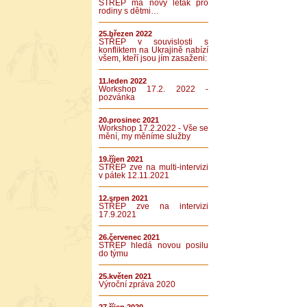
STŘEP má nový leták pro
rodiny s dětmi…
25.březen 2022
STŘEP v souvislosti s
konfliktem na Ukrajině nabízí
všem, kteří jsou jím zasaženi:
11.leden 2022
Workshop 17.2. 2022 -
pozvánka
20.prosinec 2021
Workshop 17.2.2022 - Vše se
mění, my měníme služby
19.říjen 2021
STŘEP zve na multi-intervizi
v pátek 12.11.2021
12.srpen 2021
STŘEP zve na intervizi
17.9.2021
26.červenec 2021
STŘEP hledá novou posilu
do týmu
25.květen 2021
Výroční zpráva 2020