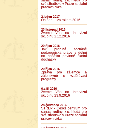
sanaci rodiny, z.ú. hledá pro
své středisko v Praze sociální
pracovnici/ka
2.leden 2017
Ohlédnutí za rokem 2016
23.listopad 2016
Zveme Vás na intervizní
skupinu 2.12.2016
20.říjen 2016
Jak probíhá sociálně
pedagogická práce s dětmi
na počátku povinné školní
docházky
20.říjen 2016
Zpráva pro zájemce a
zájemkyně o vzdělávací
programy
6.září 2016
Zveme Vás na intervizní
skupinu 23.9.2016
28.červenec 2016
STŘEP - České centrum pro
sanaci rodiny, z.ú. hledá pro
své středisko v Praze sociální
pracovnici/ka