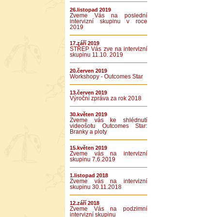
26.listopad 2019
Zveme Vás na poslední
intervizní skupinu v roce
2019
17.září 2019
STŘEP Vás zve na intervizní
skupinu 11.10. 2019
20.červen 2019
Workshopy - Outcomes Star
13.červen 2019
Výroční zpráva za rok 2018
30.květen 2019
Zveme vás ke shlédnutí
videošotu Outcomes Star:
Branky a ploty
15.květen 2019
Zveme vás na intervizní
skupinu 7.6.2019
1.listopad 2018
Zveme vás na intervizní
skupinu 30.11.2018
12.září 2018
Zveme Vás na podzimní
intervizní skupinu