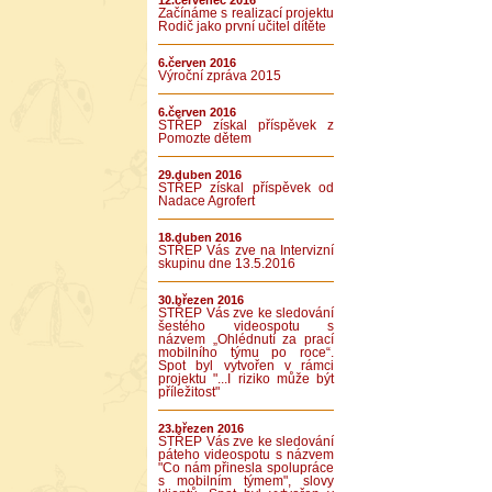
12.červenec 2016
Začínáme s realizací projektu
Rodič jako první učitel dítěte
6.červen 2016
Výroční zpráva 2015
6.červen 2016
STŘEP získal příspěvek z
Pomozte dětem
29.duben 2016
STŘEP získal příspěvek od
Nadace Agrofert
18.duben 2016
STŘEP Vás zve na Intervizní
skupinu dne 13.5.2016
30.březen 2016
STŘEP Vás zve ke sledování
šestého videospotu s
názvem „Ohlédnutí za prací
mobilního týmu po roce“.
Spot byl vytvořen v rámci
projektu "...I riziko může být
příležitost"
23.březen 2016
STŘEP Vás zve ke sledování
páteho videospotu s názvem
"Co nám přinesla spolupráce
s mobilním týmem", slovy