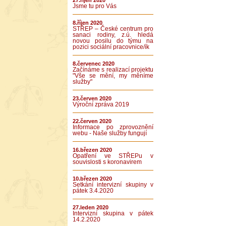
27.říjen 2020
Jsme tu pro Vás
8.říjen 2020
STŘEP – České centrum pro
sanaci rodiny, z.ú. hledá
novou posilu do týmu na
pozici sociální pracovnice/ík
8.červenec 2020
Začínáme s realizací projektu
"Vše se mění, my měníme
služby"
23.červen 2020
Výroční zpráva 2019
22.červen 2020
Informace po zprovoznění
webu - Naše služby fungují
16.březen 2020
Opatření ve STŘEPu v
souvislosti s koronavirem
10.březen 2020
Setkání intervizní skupiny v
pátek 3.4.2020
27.leden 2020
Intervizní skupina v pátek
14.2.2020