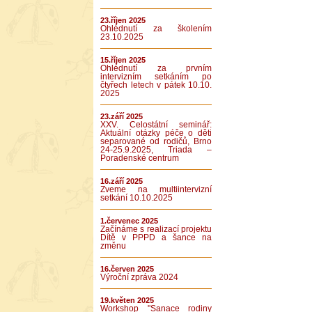
23.říjen 2025
Ohlédnutí za školením
23.10.2025
15.říjen 2025
Ohlédnutí za prvním
intervizním setkáním po
čtyřech letech v pátek 10.10.
2025
23.září 2025
XXV. Celostátní seminář:
Aktuální otázky péče o děti
separované od rodičů, Brno
24-25.9.2025, Triada –
Poradenské centrum
16.září 2025
Zveme na multiintervizní
setkání 10.10.2025
1.červenec 2025
Začínáme s realizací projektu
Dítě v PPPD a šance na
změnu
16.červen 2025
Výroční zpráva 2024
19.květen 2025
Workshop "Sanace rodiny