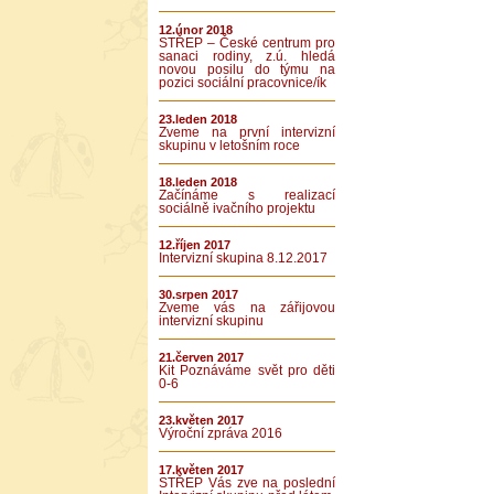
12.únor 2018
STŘEP – České centrum pro
sanaci rodiny, z.ú. hledá
novou posilu do týmu na
pozici sociální pracovnice/ík
23.leden 2018
Zveme na první intervizní
skupinu v letošním roce
18.leden 2018
Začínáme s realizací
sociálně ivačního projektu
12.říjen 2017
Intervizní skupina 8.12.2017
30.srpen 2017
Zveme vás na zářijovou
intervizní skupinu
21.červen 2017
Kit Poznáváme svět pro děti
0-6
23.květen 2017
Výroční zpráva 2016
17.květen 2017
STŘEP Vás zve na poslední