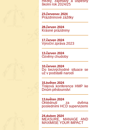
Hezký, zajímavý a úspěšný
školní rok 2024/25
23.červenec 2024
Prázdninové zážitky
28.červen 2024
Krásné prázdniny
17.červen 2024
Výroční zpráva 2023
13.červen 2024
Ozvěny chudoby
10.červen 2024
Do bezvýchodné situace se
už v podstatě narodí
15.květen 2024
Tisková konference HMP ke
Dnům pěstounství
13.květen 2024
Ohlédnutí za dvěma
posledními HCD supervizemi
24.duben 2024
MEASURE, MANAGE AND
MAXIMISE YOUR IMPACT