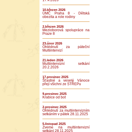
17.4.2026
10.březen 2026
ÚMČ Praha 8 - Dětská
obezita a role rodiny
2.březen 2026
Mezioborová spolupráce na
Praze 8
23.únor 2026
Ohlédnutí za páteční
Multiintervizí
21.leden 2026
Multiintervizní setkání
20.2.2026
17.prosinec 2025
Šťastné a veselé Vánoce
přejí všichni ze STŘEPu
9.prosinec 2025
Krabice od bot
2.prosinec 2025
Ohlédnutí za multiintervizním
setkáním v pátek 28.11.2025
5.listopad 2025
Zveme na multiintervizní
setkání 28.11.2025