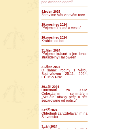
pod drobnohledem"
8.leden 2025
Zdravíme Vás v novém roce
19.prosinec 2024
Přejeme šťastné a veselé...
16.prosinec 2024
Krabice od bot
31.říjen 2024
Přejeme krásné a jen lehce
strašidelný Halloween
21.říjen 2024
O sanaci rodiny s Věrou
Bechyňovou 25.11. 2024,
CČHS v Písku
30.září 2024
Ohlédnutí za XXIV.
Celostátním seminářem
„Aktuální otázky péče o děti
separované od rodičů“
3.září 2024
Ohlédnutí za vzděláváním na
Slovensku
3.září 2024