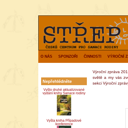
O NÁS
SPONZOŘI
ČINNOSTI
VÝROČNÍ 
Výroční zpráva 201
světě a my vás zv
Nepřehlédněte
sekci Výroční zpráv
Vyšlo druhé aktualizované
vydání knihy Sanace rodiny
Vyšla kniha Případové
konference