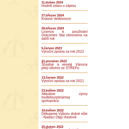
11.duben 2024
Hodně zdaru u zápisu
27.březen 2024
Krásné Velikonoce
26.březen 2024
Licence k používání
Outcomes Star obnovena na
další rok
5.červen 2023
Výroční zpráva za rok 2022
21.prosinec 2022
Šťastné a veselé Vánoce
přejí všichni ze STŘEPu
13.červen 2022
Výroční zpráva za rok 2021
23.květen 2022
Aktuálne výzvy
multidisciplinárnej
spolupráce
10.květen 2022
Děkujeme Výboru dobré vůle
- Nadaci Olgy Havlové
25.duben 2022