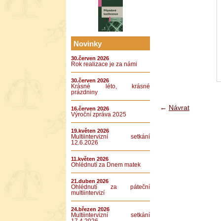
Novinky
30.červen 2026
Rok realizace je za námi
30.červen 2026
Krásné léto, krásné
prázdniny
←
Návrat
16.červen 2026
Výroční zpráva 2025
19.květen 2026
Multiintervizní setkání
12.6.2026
11.květen 2026
Ohlédnutí za Dnem matek
21.duben 2026
Ohlédnutí za páteční
multiintervizí
24.březen 2026
Multiintervizní setkání