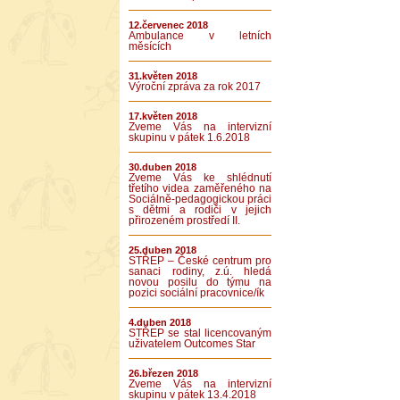
12.červenec 2018
Ambulance v letních
měsících
31.květen 2018
Výroční zpráva za rok 2017
17.květen 2018
Zveme Vás na intervizní
skupinu v pátek 1.6.2018
30.duben 2018
Zveme Vás ke shlédnutí
třetího videa zaměřeného na
Sociálně-pedagogickou práci
s dětmi a rodiči v jejich
přirozeném prostředí II.
25.duben 2018
STŘEP – České centrum pro
sanaci rodiny, z.ú. hledá
novou posilu do týmu na
pozici sociální pracovnice/ík
4.duben 2018
STŘEP se stal licencovaným
uživatelem Outcomes Star
26.březen 2018
Zveme Vás na intervizní
skupinu v pátek 13.4.2018