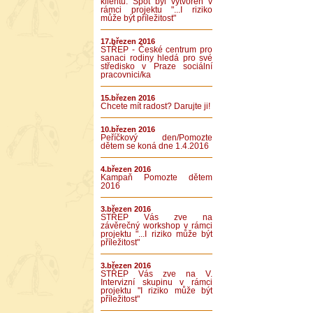
klientů. Spot byl vytvořen v
rámci projektu "...I riziko
může být příležitost"
17.březen 2016
STŘEP - České centrum pro
sanaci rodiny hledá pro své
středisko v Praze sociální
pracovnici/ka
15.březen 2016
Chcete mít radost? Darujte ji!
10.březen 2016
Peříčkový den/Pomozte
dětem se koná dne 1.4.2016
4.březen 2016
Kampaň Pomozte dětem
2016
3.březen 2016
STŘEP Vás zve na
závěrečný workshop v rámci
projektu "...I riziko může být
příležitost"
3.březen 2016
STŘEP Vás zve na V.
Intervizní skupinu v rámci
projektu "I riziko může být
příležitost"