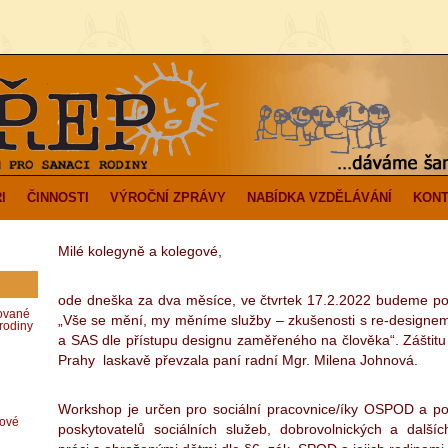
I
ČINNOSTI
VÝROČNÍ ZPRÁVY
NABÍDKA VZDĚLÁVÁNÍ
KONT
Milé kolegyně a kolegové,
ode dneška za dva měsíce, ve čtvrtek 17.2.2022 budeme p
zované
„Vše se mění, my měníme služby – zkušenosti s re-designe
rodiny
a SAS dle přístupu designu zaměřeného na člověka“. Záštitu
Prahy laskavě převzala paní radní Mgr. Milena Johnová.
Workshop je určen pro sociální pracovnice/íky OSPOD a p
dové
poskytovatelů sociálních služeb, dobrovolnických a dalš