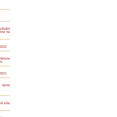
ívání
ena na
 2022
Vánoce
Pu
 2021
ýzvy
ré vůle