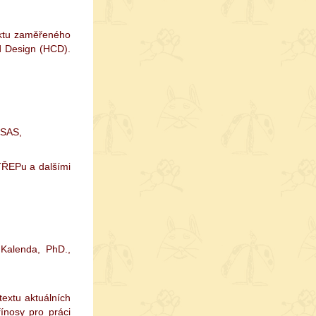
ektu zaměřeného
d Design (HCD).
/SAS,
TŘEPu a dalšími
 Kalenda, PhD.,
textu aktuálních
ínosy pro práci