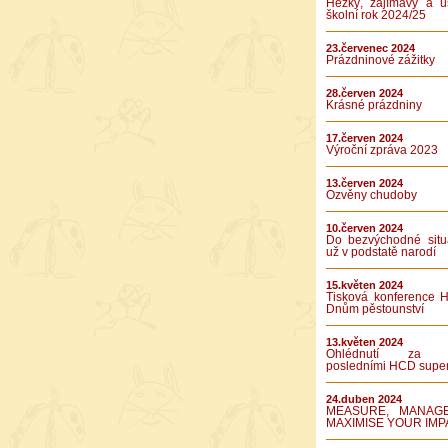
Hezký, zajímavý a ú
školní rok 2024/25
23.červenec 2024
Prázdninové zážitky
28.červen 2024
Krásné prázdniny
17.červen 2024
Výroční zpráva 2023
13.červen 2024
Ozvěny chudoby
10.červen 2024
Do bezvýchodné situ
už v podstatě narodí
15.květen 2024
Tisková konference 
Dnům pěstounství
13.květen 2024
Ohlédnutí za 
posledními HCD supe
24.duben 2024
MEASURE, MANAG
MAXIMISE YOUR IMP