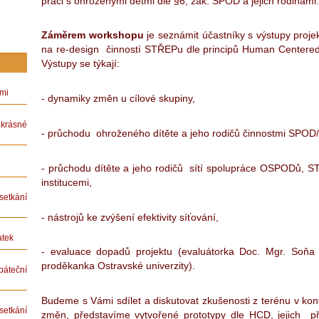
práci s ohroženými dětmi dle §6, zák. SPOD a jejich rodinami.
Záměrem workshopu
je seznámit účastníky s výstupy proj
na re-design činností STŘEPu dle principů Human Centere
Výstupy se týkají:
ámi
- dynamiky změn u cílové skupiny,
rásné
- průchodu ohroženého dítěte a jeho rodičů činnostmi SPOD
- průchodu dítěte a jeho rodičů sítí spolupráce OSPODů, S
institucemi,
etkání
- nástrojů ke zvýšení efektivity síťování,
atek
- evaluace dopadů projektu (evaluátorka Doc. Mgr. Soňa
proděkanka Ostravské univerzity).
teční
Budeme s Vámi sdílet a diskutovat zkušenosti z terénu v kon
etkání
změn, představíme vytvořené prototypy dle HCD, jejich př