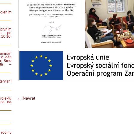
lením
rvním
ním po
 10.10.
minář:
 o děti
ů, Brno
iada –
rvizní
←
Návrat
rojektu
nce na
rodiny