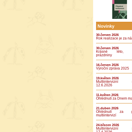
Novinky
30.červen 2026
Rok realizace je za n
30.červen 2026
Krásné léto, k
prázdniny
16.červen 2026
Výroční zpráva 2025
19.květen 2026
Multiintervizní s
12.6.2026
11.květen 2026
Ohlédnutí za Dnem m
21.duben 2026
Ohlédnutí za pá
multiintervizí
24.březen 2026
Multiintervizní s