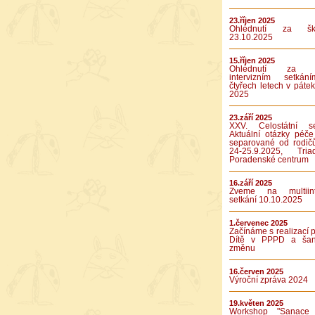
23.říjen 2025
Ohlédnutí za ško
23.10.2025
15.říjen 2025
Ohlédnutí za p
intervizním setká
čtyřech letech v pátek
2025
23.září 2025
XXV. Celostátní se
Aktuální otázky péče
separované od rodič
24-25.9.2025, Tr
Poradenské centrum
16.září 2025
Zveme na multiinte
setkání 10.10.2025
1.červenec 2025
Začínáme s realizací p
Dítě v PPPD a ša
změnu
16.červen 2025
Výroční zpráva 2024
19.květen 2025
Workshop "Sanace 