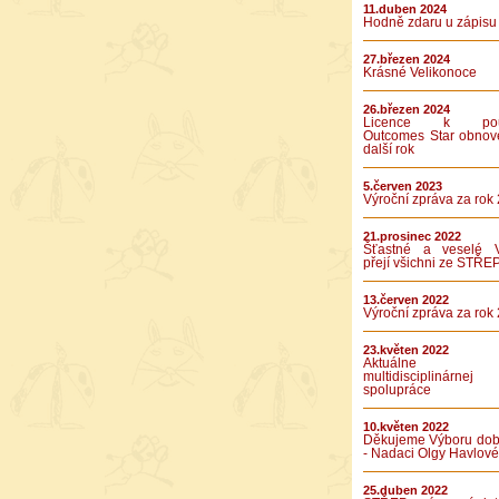
11.duben 2024
Hodně zdaru u zápisu
27.březen 2024
Krásné Velikonoce
26.březen 2024
Licence k použ
Outcomes Star obnov
další rok
5.červen 2023
Výroční zpráva za rok
21.prosinec 2022
Šťastné a veselé 
přejí všichni ze STŘE
13.červen 2022
Výroční zpráva za rok
23.květen 2022
Aktuálne v
multidisciplinárnej
spolupráce
10.květen 2022
Děkujeme Výboru dob
- Nadaci Olgy Havlové
25.duben 2022