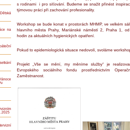
s rodinami i pro síťování. Budeme se snažit přinést inspiraci
týmovou práci při zachování profesionality.
ětská
Workshop se bude konat v prostorách MHMP, ve velkém sále
hlavního města Prahy, Mariánské náměstí 2, Praha 1, od
áce na
hodin za aktuálních hygienických opatření.
teční
Pokud to epidemiologická situace nedovolí, svoláme workshop
etkání
Projekt „Vše se mění, my měníme služby“ je realizov
Evropského sociálního fondu prostřednictvím Operač
Zaměstnanost.
Vánoce
Pu
rvizním
1.2025
rvizní