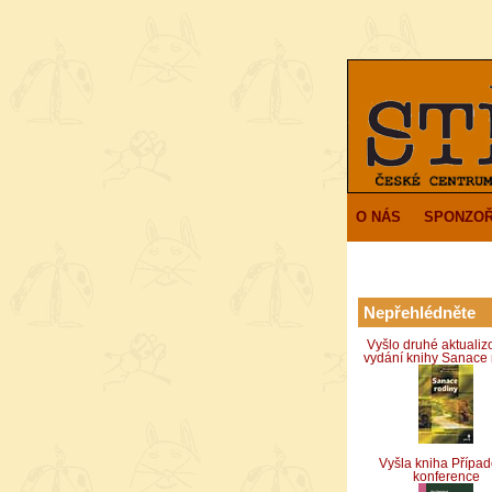
O NÁS
SPONZOŘ
Nepřehlédněte
Vyšlo druhé aktuali
vydání knihy Sanace 
Vyšla kniha Přípa
konference