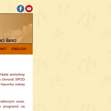
AKT
ENGLISH
ořádat workshop
m činností SPOD
 hlavního města
ověřených osob,
ích programů na