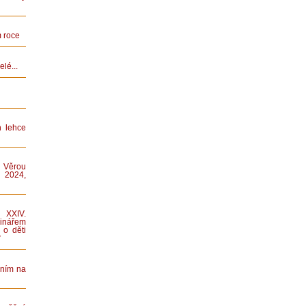
 roce
lé...
n lehce
 Věrou
 2024,
XXIV.
nářem
 o děti
“
áním na