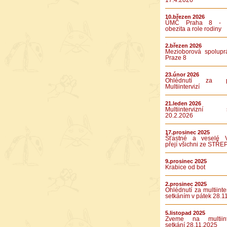
17.4.2026
10.březen 2026
ÚMČ Praha 8 - D
obezita a role rodiny
2.březen 2026
Mezioborová spolupr
Praze 8
23.únor 2026
Ohlédnutí za pá
Multiintervizí
21.leden 2026
Multiintervizní s
20.2.2026
17.prosinec 2025
Šťastné a veselé 
přejí všichni ze STŘE
9.prosinec 2025
Krabice od bot
2.prosinec 2025
Ohlédnutí za multiinte
setkáním v pátek 28.1
5.listopad 2025
Zveme na multiinte
setkání 28.11.2025