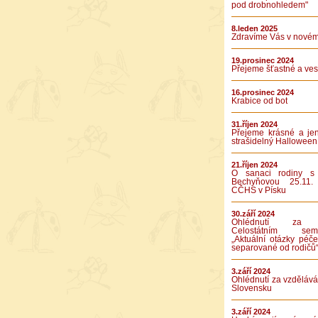
pod drobnohledem"
8.leden 2025
Zdravíme Vás v novém
19.prosinec 2024
Přejeme šťastné a vese
16.prosinec 2024
Krabice od bot
31.říjen 2024
Přejeme krásné a je
strašidelný Halloween
21.říjen 2024
O sanaci rodiny s
Bechyňovou 25.11.
CČHS v Písku
30.září 2024
Ohlédnutí za 
Celostátním semi
„Aktuální otázky péče
separované od rodičů
3.září 2024
Ohlédnutí za vzděláv
Slovensku
3.září 2024