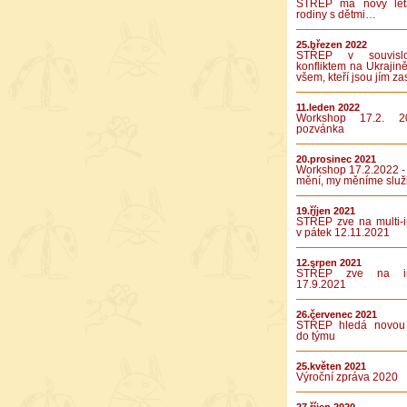
STŘEP má nový let
rodiny s dětmi…
25.březen 2022
STŘEP v souvislo
konfliktem na Ukrajině
všem, kteří jsou jím za
11.leden 2022
Workshop 17.2. 2
pozvánka
20.prosinec 2021
Workshop 17.2.2022 -
mění, my měníme služ
19.říjen 2021
STŘEP zve na multi-in
v pátek 12.11.2021
12.srpen 2021
STŘEP zve na int
17.9.2021
26.červenec 2021
STŘEP hledá novou 
do týmu
25.květen 2021
Výroční zpráva 2020