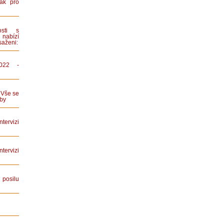
ák pro
sti s
 nabízí
saženi:
022 -
 Vše se
by
tervizi
ervizi
posilu