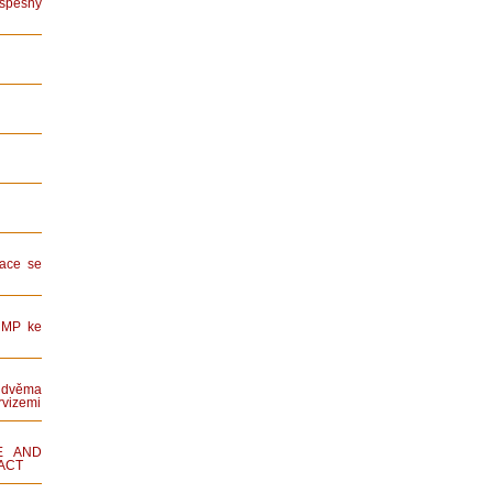
spěšný
ace se
HMP ke
dvěma
rvizemi
E AND
ACT