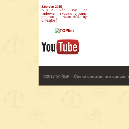
3.červen 2015
STŘEP Vás zve na
I.intervizní skupinu v rámci
projektu „…I riziko může být
příležitost“
©2017 STŘEP – České centrum pro sanaci r