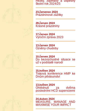
Hezký, zajímavý a úspěšný
školní rok 2024/25
23.červenec 2024
Prázdninové zážitky
28.červen 2024
Krásné prázdniny
17.červen 2024
Výroční zpráva 2023
13.červen 2024
Ozvěny chudoby
10.červen 2024
Do bezvýchodné situace se
už v podstatě narodí
15.květen 2024
Tisková konference HMP ke
Dnům pěstounství
13.květen 2024
Ohlédnutí za dvěma
posledními HCD supervizemi
24.duben 2024
MEASURE, MANAGE AND
MAXIMISE YOUR IMPACT