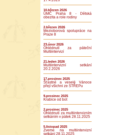
17.4.2026
10.březen 2026
ÚMČ Praha 8 - Dětská
obezita a role rodiny
2.březen 2026
Mezioborová spolupráce na
Praze 8
23.únor 2026
Ohlédnutí za páteční
Multiintervizí
21.leden 2026
Multiintervizní setkání
20.2.2026
17.prosinec 2025
Šťastné a veselé Vánoce
přejí všichni ze STŘEPu
9.prosinec 2025
Krabice od bot
2.prosinec 2025
Ohlédnutí za multiintervizním
setkáním v pátek 28.11.2025
5.listopad 2025
Zveme na multiintervizní
setkání 28.11.2025