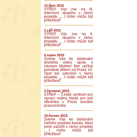
12.říjen 2015
STŘEP Vás zve na III.
Intervizní skupinu v rámci
projektu „…I riziko může být
příležitost“
1.září 2015
STŘEP Vás zve na II.
Intervizní skupinu v rámci
projektu „…I riziko může být
příležitost“
5.srpen 2015
Zveme Vás ke sledování
druhého video spotu s
názvem Mobilní tým začíná
pomáhat dětem na Praze 10.
Spot byl vytvořen v rámci
projektu „…I riziko může být
příležitost“
2.červenec 2015
STŘEP – České centrum pro
sanaci rodiny hledá pro své
středisko v Praze sociální
pracovnici/ka
10.červen 2015
Zveme Vás ke sledování
našeho youtube kanálu, který
jsme založili v rámci projektu
„…I riziko může být
příležitost“.