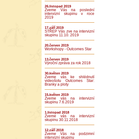
26.listopad 2019
Zveme Vás na poslední
intervizní skupinu v roce
2019
17.září 2019
STŘEP Vás zve na intervizní
skupinu 11.10. 2019
20.červen 2019
Workshopy - Outcomes Star
13.červen 2019
Výroční zpráva za rok 2018
30.květen 2019
Zveme vás ke shlédnutí
videošotu Outcomes Star:
Branky a ploty
15.květen 2019
Zveme vás na intervizní
skupinu 7.6.2019
1.listopad 2018
Zveme vás na intervizní
skupinu 30.11.2018
12.září 2018
Zveme Vás na podzimní
intervizní skupinu