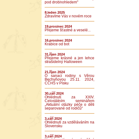
pod drobnohledem"
8.leden 2025
Zdravíme Vás v novém roce
19.prosinec 2024
Přejeme šťastné a veselé...
16.prosinec 2024
Krabice od bot
31.říjen 2024
Přejeme krásné a jen lehce
strašidelný Halloween
21.říjen 2024
O sanaci rodiny s Věrou
Bechyňovou 25.11. 2024,
CČHS v Písku
30.září 2024
Ohlédnutí za XXIV.
Celostátním seminářem
„Aktuální otázky péče o děti
separované od rodičů“
3.září 2024
Ohlédnutí za vzděláváním na
Slovensku
3.září 2024