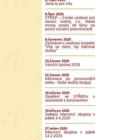
27.říjen 2020
Jsme tu pro Vás
8.říjen 2020
STŘEP – České centrum pro
sanaci rodiny, z.ú. hledá
novou posilu do týmu na
pozici sociální pracovnice/ík
8.červenec 2020
Začínáme s realizací projektu
"Vše se mění, my měníme
služby"
23.červen 2020
Výroční zpráva 2019
22.červen 2020
Informace po zprovoznění
webu - Naše služby fungují
16.březen 2020
Opatření ve STŘEPu v
souvislosti s koronavirem
10.březen 2020
Setkání intervizní skupiny v
pátek 3.4.2020
27.leden 2020
Intervizní skupina v pátek
14.2.2020