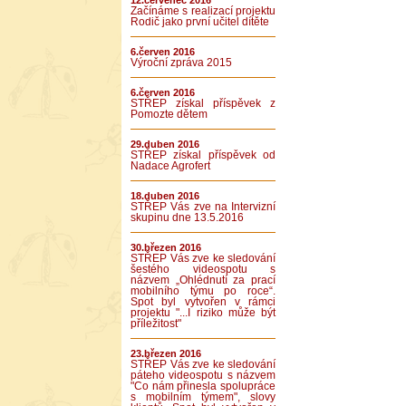
12.červenec 2016
Začínáme s realizací projektu
Rodič jako první učitel dítěte
6.červen 2016
Výroční zpráva 2015
6.červen 2016
STŘEP získal příspěvek z
Pomozte dětem
29.duben 2016
STŘEP získal příspěvek od
Nadace Agrofert
18.duben 2016
STŘEP Vás zve na Intervizní
skupinu dne 13.5.2016
30.březen 2016
STŘEP Vás zve ke sledování
šestého videospotu s
názvem „Ohlédnutí za prací
mobilního týmu po roce“.
Spot byl vytvořen v rámci
projektu "...I riziko může být
příležitost"
23.březen 2016
STŘEP Vás zve ke sledování
páteho videospotu s názvem
"Co nám přinesla spolupráce
s mobilním týmem", slovy