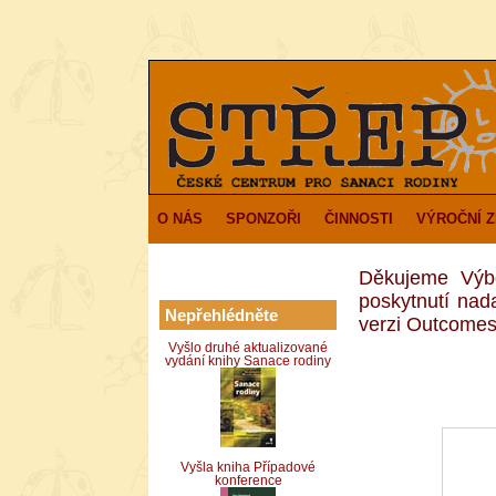
O NÁS
SPONZOŘI
ČINNOSTI
VÝROČNÍ 
Děkujeme Výb
poskytnutí nad
Nepřehlédněte
verzi Outcomes
Vyšlo druhé aktualizované
vydání knihy Sanace rodiny
Vyšla kniha Případové
konference