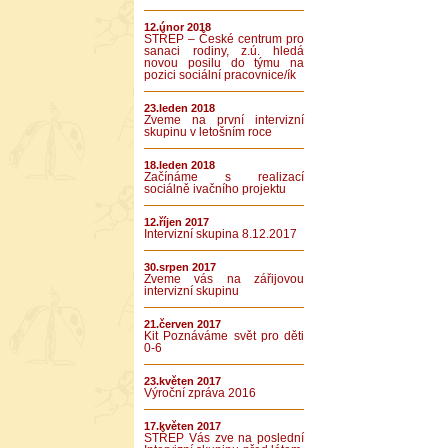
12.únor 2018
STŘEP – České centrum pro
sanaci rodiny, z.ú. hledá
novou posilu do týmu na
pozici sociální pracovnice/ík
23.leden 2018
Zveme na první intervizní
skupinu v letošním roce
18.leden 2018
Začínáme s realizací
sociálně ivačního projektu
12.říjen 2017
Intervizní skupina 8.12.2017
30.srpen 2017
Zveme vás na zářijovou
intervizní skupinu
21.červen 2017
Kit Poznáváme svět pro děti
0-6
23.květen 2017
Výroční zpráva 2016
17.květen 2017
STŘEP Vás zve na poslední