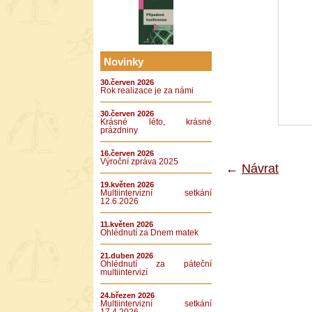
Novinky
30.červen 2026
Rok realizace je za námi
30.červen 2026
Krásné léto, krásné
prázdniny
16.červen 2026
Výroční zpráva 2025
←
Návrat
19.květen 2026
Multiintervizní setkání
12.6.2026
11.květen 2026
Ohlédnutí za Dnem matek
21.duben 2026
Ohlédnutí za páteční
multiintervizí
24.březen 2026
Multiintervizní setkání