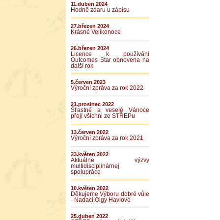
11.duben 2024
Hodně zdaru u zápisu
27.březen 2024
Krásné Velikonoce
26.březen 2024
Licence k používání
Outcomes Star obnovena na
další rok
5.červen 2023
Výroční zpráva za rok 2022
21.prosinec 2022
Šťastné a veselé Vánoce
přejí všichni ze STŘEPu
13.červen 2022
Výroční zpráva za rok 2021
23.květen 2022
Aktuálne výzvy
multidisciplinárnej
spolupráce
10.květen 2022
Děkujeme Výboru dobré vůle
- Nadaci Olgy Havlové
25.duben 2022