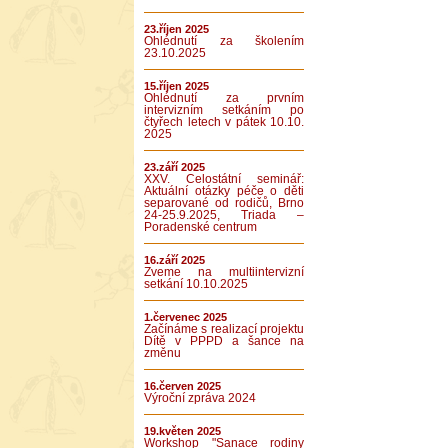
23.říjen 2025
Ohlédnutí za školením
23.10.2025
15.říjen 2025
Ohlédnutí za prvním
intervizním setkáním po
čtyřech letech v pátek 10.10.
2025
23.září 2025
XXV. Celostátní seminář:
Aktuální otázky péče o děti
separované od rodičů, Brno
24-25.9.2025, Triada –
Poradenské centrum
16.září 2025
Zveme na multiintervizní
setkání 10.10.2025
1.červenec 2025
Začínáme s realizací projektu
Dítě v PPPD a šance na
změnu
16.červen 2025
Výroční zpráva 2024
19.květen 2025
Workshop "Sanace rodiny