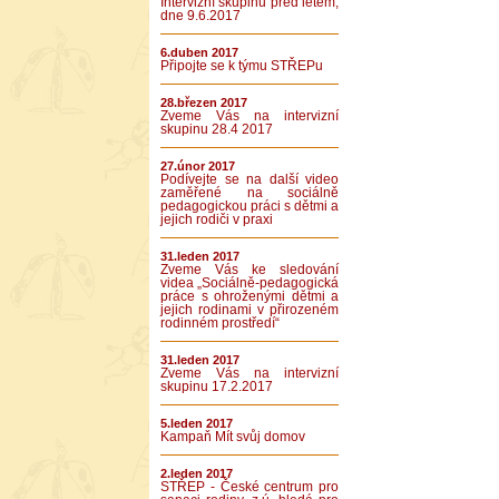
Intervizní skupinu před létem,
dne 9.6.2017
6.duben 2017
Připojte se k týmu STŘEPu
28.březen 2017
Zveme Vás na intervizní
skupinu 28.4 2017
27.únor 2017
Podívejte se na další video
zaměřené na sociálně
pedagogickou práci s dětmi a
jejich rodiči v praxi
31.leden 2017
Zveme Vás ke sledování
videa „Sociálně-pedagogická
práce s ohroženými dětmi a
jejich rodinami v přirozeném
rodinném prostředí“
31.leden 2017
Zveme Vás na intervizní
skupinu 17.2.2017
5.leden 2017
Kampaň Mít svůj domov
2.leden 2017
STŘEP - České centrum pro