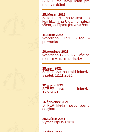
STŘEP má nový leták pro
rodiny s dětmi…
25.březen 2022
STŘEP v souvislosti s
konfliktem na Ukrajině nabízí
všem, kteří jsou jím zasaženi:
11.leden 2022
Workshop 17.2. 2022 -
pozvánka
20.prosinec 2021
Workshop 17.2.2022 - Vše se
mění, my měníme služby
19.říjen 2021
STŘEP zve na multi-intervizi
v pátek 12.11.2021
12.srpen 2021
STŘEP zve na intervizi
17.9.2021
26.červenec 2021
STŘEP hledá novou posilu
do týmu
25.květen 2021
Výroční zpráva 2020