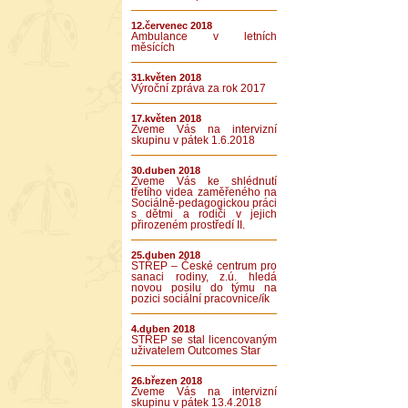
12.červenec 2018
Ambulance v letních
měsících
31.květen 2018
Výroční zpráva za rok 2017
17.květen 2018
Zveme Vás na intervizní
skupinu v pátek 1.6.2018
30.duben 2018
Zveme Vás ke shlédnutí
třetího videa zaměřeného na
Sociálně-pedagogickou práci
s dětmi a rodiči v jejich
přirozeném prostředí II.
25.duben 2018
STŘEP – České centrum pro
sanaci rodiny, z.ú. hledá
novou posilu do týmu na
pozici sociální pracovnice/ík
4.duben 2018
STŘEP se stal licencovaným
uživatelem Outcomes Star
26.březen 2018
Zveme Vás na intervizní
skupinu v pátek 13.4.2018