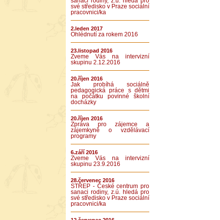
sanaci rodiny, z.ú. hledá pro
své středisko v Praze sociální
pracovnici/ka
2.leden 2017
Ohlédnutí za rokem 2016
23.listopad 2016
Zveme Vás na intervizní
skupinu 2.12.2016
20.říjen 2016
Jak probíhá sociálně
pedagogická práce s dětmi
na počátku povinné školní
docházky
20.říjen 2016
Zpráva pro zájemce a
zájemkyně o vzdělávací
programy
6.září 2016
Zveme Vás na intervizní
skupinu 23.9.2016
28.červenec 2016
STŘEP - České centrum pro
sanaci rodiny, z.ú. hledá pro
své středisko v Praze sociální
pracovnici/ka