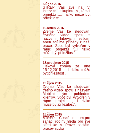
5.únor 2016
STŘEP Vás zve na IV.
Intervizní skupinu v rámci
projektu „…I riziko může být
příležitost“
10.leden 2016
Zveme Vás ke sledování
čtvrtého video spotu s
názvem Intervizní setkání
aneb sdílíme příběhy z naší
praxe. Spot byl vytvořen v
rámci projektu "...I riziko
může být příležitost"..
18.prosinec 2015
Tisková zpráva ze dne
15.12.2015 ….I riziko může
být příležitost .
19.říjen 2015
Zveme Vás ke sledování
třetího video spotu s názvem
Mobilní tým pohledem
klientky. Spot byl vytvořen v
rámci projektu „…I riziko
může být příležitost“.
15.říjen 2015
STŘEP – České centrum pro
sanaci rodiny hledá pro své
středisko v Praze sociální
pracovnici/ka