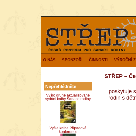
O NÁS
SPONZOŘI
ČINNOSTI
VÝROČNÍ 
STŘEP – Čes
Nepřehlédněte
poskytuje s
Vyšlo druhé aktualizované
rodin s dě
vydání knihy Sanace rodiny
Vyšla kniha Případové
konference