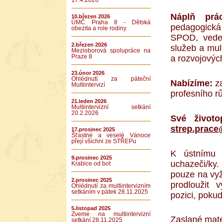
17.4.2026
Náplň pr
10.březen 2026
ÚMČ Praha 8 - Dětská
pedagogická 
obezita a role rodiny
SPOD, veden
2.březen 2026
služeb a mul
Mezioborová spolupráce na
Praze 8
a rozvojových
23.únor 2026
Ohlédnutí za páteční
Nabízíme:
za
Multiintervizí
profesního rů
21.leden 2026
Multiintervizní setkání
20.2.2026
Své život
strep.prac
17.prosinec 2025
Šťastné a veselé Vánoce
přejí všichni ze STŘEPu
K ústnímu 
9.prosinec 2025
uchazeči/ky
Krabice od bot
pouze na vyž
2.prosinec 2025
prodloužit 
Ohlédnutí za multiintervizním
setkáním v pátek 28.11.2025
pozici, poku
5.listopad 2025
Zveme na multiintervizní
Zaslané mate
setkání 28.11.2025