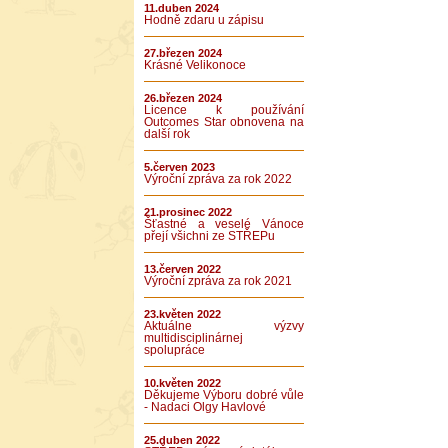
11.duben 2024
Hodně zdaru u zápisu
27.březen 2024
Krásné Velikonoce
26.březen 2024
Licence k používání
Outcomes Star obnovena na
další rok
5.červen 2023
Výroční zpráva za rok 2022
21.prosinec 2022
Šťastné a veselé Vánoce
přejí všichni ze STŘEPu
13.červen 2022
Výroční zpráva za rok 2021
23.květen 2022
Aktuálne výzvy
multidisciplinárnej
spolupráce
10.květen 2022
Děkujeme Výboru dobré vůle
- Nadaci Olgy Havlové
25.duben 2022