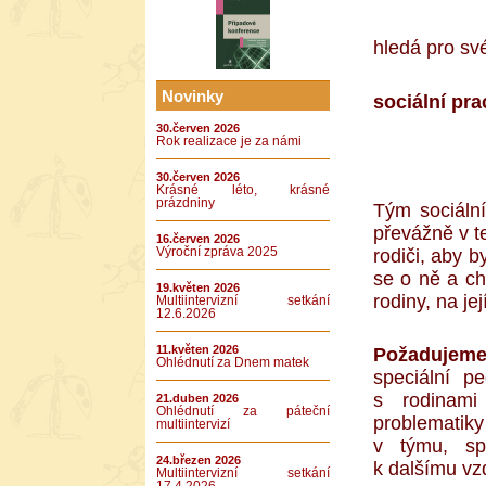
hledá pro sv
Novinky
sociální pra
30.červen 2026
Rok realizace je za námi
30.červen 2026
Krásné léto, krásné
prázdniny
Tým sociální
převážně v t
16.červen 2026
rodiči, aby b
Výroční zpráva 2025
se o ně a chr
19.květen 2026
rodiny, na je
Multiintervizní setkání
12.6.2026
11.květen 2026
Požadujeme
Ohlédnutí za Dnem matek
speciální p
s rodinami
21.duben 2026
Ohlédnutí za páteční
problematik
multiintervizí
v týmu, spo
24.březen 2026
k dalšímu vz
Multiintervizní setkání