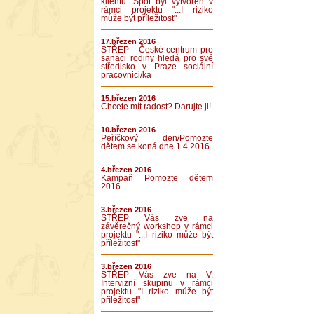
klientů. Spot byl vytvořen v
rámci projektu "...I riziko
může být příležitost"
17.březen 2016
STŘEP - České centrum pro
sanaci rodiny hledá pro své
středisko v Praze sociální
pracovnici/ka
15.březen 2016
Chcete mít radost? Darujte ji!
10.březen 2016
Peříčkový den/Pomozte
dětem se koná dne 1.4.2016
4.březen 2016
Kampaň Pomozte dětem
2016
3.březen 2016
STŘEP Vás zve na
závěrečný workshop v rámci
projektu "...I riziko může být
příležitost"
3.březen 2016
STŘEP Vás zve na V.
Intervizní skupinu v rámci
projektu "I riziko může být
příležitost"