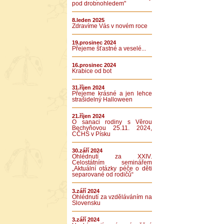
pod drobnohledem"
8.leden 2025
Zdravíme Vás v novém roce
19.prosinec 2024
Přejeme šťastné a veselé...
16.prosinec 2024
Krabice od bot
31.říjen 2024
Přejeme krásné a jen lehce
strašidelný Halloween
21.říjen 2024
O sanaci rodiny s Věrou
Bechyňovou 25.11. 2024,
CČHS v Písku
30.září 2024
Ohlédnutí za XXIV.
Celostátním seminářem
„Aktuální otázky péče o děti
separované od rodičů“
3.září 2024
Ohlédnutí za vzděláváním na
Slovensku
3.září 2024