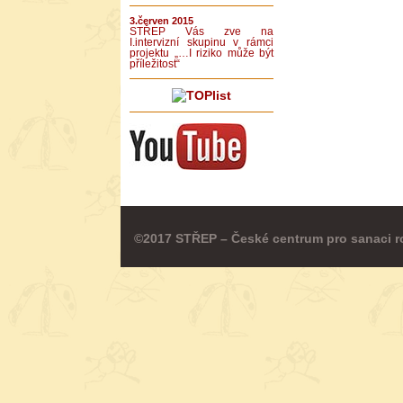
3.červen 2015
STŘEP Vás zve na
I.intervizní skupinu v rámci
projektu „…I riziko může být
příležitost“
©2017 STŘEP – České centrum pro sanaci r