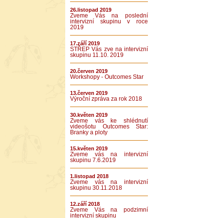
26.listopad 2019
Zveme Vás na poslední
intervizní skupinu v roce
2019
17.září 2019
STŘEP Vás zve na intervizní
skupinu 11.10. 2019
20.červen 2019
Workshopy - Outcomes Star
13.červen 2019
Výroční zpráva za rok 2018
30.květen 2019
Zveme vás ke shlédnutí
videošotu Outcomes Star:
Branky a ploty
15.květen 2019
Zveme vás na intervizní
skupinu 7.6.2019
1.listopad 2018
Zveme vás na intervizní
skupinu 30.11.2018
12.září 2018
Zveme Vás na podzimní
intervizní skupinu