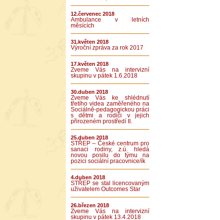
12.červenec 2018
Ambulance v letních
měsících
31.květen 2018
Výroční zpráva za rok 2017
17.květen 2018
Zveme Vás na intervizní
skupinu v pátek 1.6.2018
30.duben 2018
Zveme Vás ke shlédnutí
třetího videa zaměřeného na
Sociálně-pedagogickou práci
s dětmi a rodiči v jejich
přirozeném prostředí II.
25.duben 2018
STŘEP – České centrum pro
sanaci rodiny, z.ú. hledá
novou posilu do týmu na
pozici sociální pracovnice/ík
4.duben 2018
STŘEP se stal licencovaným
uživatelem Outcomes Star
26.březen 2018
Zveme Vás na intervizní
skupinu v pátek 13.4.2018