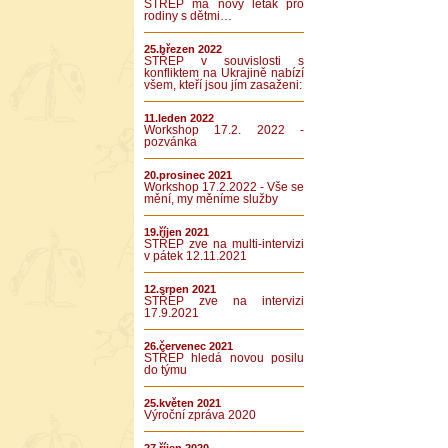
STŘEP má nový leták pro
rodiny s dětmi…
25.březen 2022
STŘEP v souvislosti s
konfliktem na Ukrajině nabízí
všem, kteří jsou jím zasaženi:
11.leden 2022
Workshop 17.2. 2022 -
pozvánka
20.prosinec 2021
Workshop 17.2.2022 - Vše se
mění, my měníme služby
19.říjen 2021
STŘEP zve na multi-intervizi
v pátek 12.11.2021
12.srpen 2021
STŘEP zve na intervizi
17.9.2021
26.červenec 2021
STŘEP hledá novou posilu
do týmu
25.květen 2021
Výroční zpráva 2020