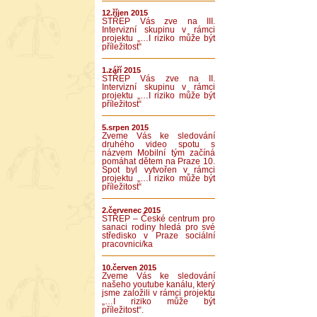
12.říjen 2015
STŘEP Vás zve na III.
Intervizní skupinu v rámci
projektu „…I riziko může být
příležitost“
1.září 2015
STŘEP Vás zve na II.
Intervizní skupinu v rámci
projektu „…I riziko může být
příležitost“
5.srpen 2015
Zveme Vás ke sledování
druhého video spotu s
názvem Mobilní tým začíná
pomáhat dětem na Praze 10.
Spot byl vytvořen v rámci
projektu „…I riziko může být
příležitost“
2.červenec 2015
STŘEP – České centrum pro
sanaci rodiny hledá pro své
středisko v Praze sociální
pracovnici/ka
10.červen 2015
Zveme Vás ke sledování
našeho youtube kanálu, který
jsme založili v rámci projektu
„…I riziko může být
příležitost“.