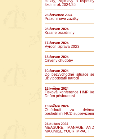
Hezký, zajímavý a úspěšný
školní rok 2024/25
23.červenec 2024
Prázdninové zážitky
28.červen 2024
Krásné prázdniny
17.červen 2024
Výroční zpráva 2023
13.červen 2024
Ozvěny chudoby
10.červen 2024
Do bezvýchodné situace se
už v podstatě narodí
15.květen 2024
Tisková konference HMP ke
Dnům pěstounství
13.květen 2024
Ohlédnutí za dvěma
posledními HCD supervizemi
24.duben 2024
MEASURE, MANAGE AND
MAXIMISE YOUR IMPACT