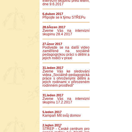
Intervizní skupinu před létem,
dne 9.6.2017
6.duben 2017
Připojte se k týmu STŘEPu
28.březen 2017
Zveme Vás na intervizní
skupinu 28.4 2017
27.únor 2017
Podívejte se na další video
zaměřené na sociálně
pedagogickou práci s dětmi a
jejich rodiči v praxi
31.leden 2017
Zveme Vás ke sledování
videa „Sociálně-pedagogická
práce s ohroženými dětmi a
jejich rodinami v přirozeném
rodinném prostředí“
31.leden 2017
Zveme Vás na intervizní
skupinu 17.2.2017
5.leden 2017
Kampaň Mít svůj domov
2.leden 2017
STŘEP - České centrum pro