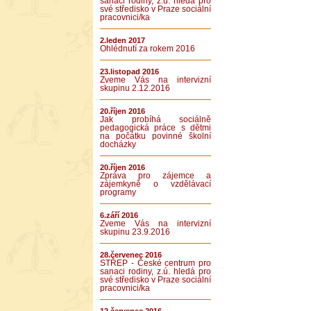
sanaci rodiny, z.ú. hledá pro
své středisko v Praze sociální
pracovnici/ka
2.leden 2017
Ohlédnutí za rokem 2016
23.listopad 2016
Zveme Vás na intervizní
skupinu 2.12.2016
20.říjen 2016
Jak probíhá sociálně
pedagogická práce s dětmi
na počátku povinné školní
docházky
20.říjen 2016
Zpráva pro zájemce a
zájemkyně o vzdělávací
programy
6.září 2016
Zveme Vás na intervizní
skupinu 23.9.2016
28.červenec 2016
STŘEP - České centrum pro
sanaci rodiny, z.ú. hledá pro
své středisko v Praze sociální
pracovnici/ka