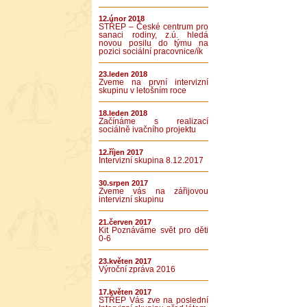
12.únor 2018
STŘEP – České centrum pro
sanaci rodiny, z.ú. hledá
novou posilu do týmu na
pozici sociální pracovnice/ík
23.leden 2018
Zveme na první intervizní
skupinu v letošním roce
18.leden 2018
Začínáme s realizací
sociálně ivačního projektu
12.říjen 2017
Intervizní skupina 8.12.2017
30.srpen 2017
Zveme vás na zářijovou
intervizní skupinu
21.červen 2017
Kit Poznáváme svět pro děti
0-6
23.květen 2017
Výroční zpráva 2016
17.květen 2017
STŘEP Vás zve na poslední