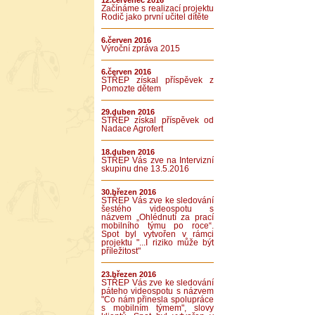
12.červenec 2016
Začínáme s realizací projektu
Rodič jako první učitel dítěte
6.červen 2016
Výroční zpráva 2015
6.červen 2016
STŘEP získal příspěvek z
Pomozte dětem
29.duben 2016
STŘEP získal příspěvek od
Nadace Agrofert
18.duben 2016
STŘEP Vás zve na Intervizní
skupinu dne 13.5.2016
30.březen 2016
STŘEP Vás zve ke sledování
šestého videospotu s
názvem „Ohlédnutí za prací
mobilního týmu po roce“.
Spot byl vytvořen v rámci
projektu "...I riziko může být
příležitost"
23.březen 2016
STŘEP Vás zve ke sledování
páteho videospotu s názvem
"Co nám přinesla spolupráce
s mobilním týmem", slovy