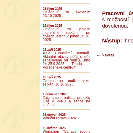
23.říjen 2025
Ohlédnutí za školením
Pracovní ú
23.10.2025
s možností 
dovolenou.
15.říjen 2025
Ohlédnutí za prvním
intervizním setkáním po
čtyřech letech v pátek 10.10.
Nástup:
ihne
2025
23.září 2025
XXV. Celostátní seminář:
←
Návrat
Aktuální otázky péče o děti
separované od rodičů, Brno
24-25.9.2025, Triada –
Poradenské centrum
16.září 2025
Zveme na multiintervizní
setkání 10.10.2025
1.červenec 2025
Začínáme s realizací projektu
Dítě v PPPD a šance na
změnu
16.červen 2025
Výroční zpráva 2024
19.květen 2025
Workshop "Sanace rodiny