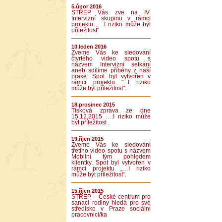
5.únor 2016
STŘEP Vás zve na IV.
Intervizní skupinu v rámci
projektu „…I riziko může být
příležitost“
10.leden 2016
Zveme Vás ke sledování
čtvrtého video spotu s
názvem Intervizní setkání
aneb sdílíme příběhy z naší
praxe. Spot byl vytvořen v
rámci projektu "...I riziko
může být příležitost"..
18.prosinec 2015
Tisková zpráva ze dne
15.12.2015 ….I riziko může
být příležitost .
19.říjen 2015
Zveme Vás ke sledování
třetího video spotu s názvem
Mobilní tým pohledem
klientky. Spot byl vytvořen v
rámci projektu „…I riziko
může být příležitost“.
15.říjen 2015
STŘEP – České centrum pro
sanaci rodiny hledá pro své
středisko v Praze sociální
pracovnici/ka