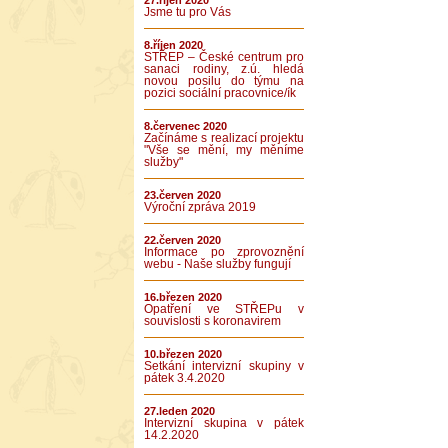
27.říjen 2020
Jsme tu pro Vás
8.říjen 2020
STŘEP – České centrum pro
sanaci rodiny, z.ú. hledá
novou posilu do týmu na
pozici sociální pracovnice/ík
8.červenec 2020
Začínáme s realizací projektu
"Vše se mění, my měníme
služby"
23.červen 2020
Výroční zpráva 2019
22.červen 2020
Informace po zprovoznění
webu - Naše služby fungují
16.březen 2020
Opatření ve STŘEPu v
souvislosti s koronavirem
10.březen 2020
Setkání intervizní skupiny v
pátek 3.4.2020
27.leden 2020
Intervizní skupina v pátek
14.2.2020