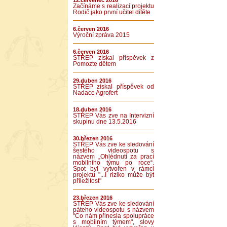
12.červenec 2016
Začínáme s realizací projektu
Rodič jako první učitel dítěte
6.červen 2016
Výroční zpráva 2015
6.červen 2016
STŘEP získal příspěvek z
Pomozte dětem
29.duben 2016
STŘEP získal příspěvek od
Nadace Agrofert
18.duben 2016
STŘEP Vás zve na Intervizní
skupinu dne 13.5.2016
30.březen 2016
STŘEP Vás zve ke sledování
šestého videospotu s
názvem „Ohlédnutí za prací
mobilního týmu po roce“.
Spot byl vytvořen v rámci
projektu "...I riziko může být
příležitost"
23.březen 2016
STŘEP Vás zve ke sledování
páteho videospotu s názvem
"Co nám přinesla spolupráce
s mobilním týmem", slovy