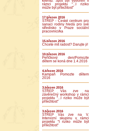
klientů. Spot byl vytvořen v
rámci projektu "...I riziko
může být příležitost"
17.březen 2016
STŘEP - České centrum pro
sanaci rodiny hledá pro své
středisko v Praze sociální
pracovnici/ka
15.březen 2016
Chcete mít radost? Darujte ji!
10.březen 2016
Peříčkový den/Pomozte
dětem se koná dne 1.4.2016
4.březen 2016
Kampaň Pomozte dětem
2016
3.březen 2016
STŘEP Vás zve na
závěrečný workshop v rámci
projektu "...I riziko může být
příležitost"
3.březen 2016
STŘEP Vás zve na V.
Intervizní skupinu v rámci
projektu "I riziko může být
příležitost"