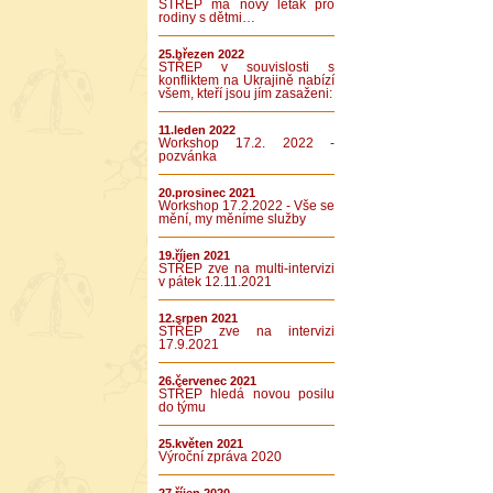
STŘEP má nový leták pro
rodiny s dětmi…
25.březen 2022
STŘEP v souvislosti s
konfliktem na Ukrajině nabízí
všem, kteří jsou jím zasaženi:
11.leden 2022
Workshop 17.2. 2022 -
pozvánka
20.prosinec 2021
Workshop 17.2.2022 - Vše se
mění, my měníme služby
19.říjen 2021
STŘEP zve na multi-intervizi
v pátek 12.11.2021
12.srpen 2021
STŘEP zve na intervizi
17.9.2021
26.červenec 2021
STŘEP hledá novou posilu
do týmu
25.květen 2021
Výroční zpráva 2020