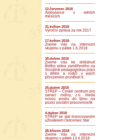
12.červenec 2018
Ambulance v letních
měsících
31.květen 2018
Výroční zpráva za rok 2017
17.květen 2018
Zveme Vás na intervizní
skupinu v pátek 1.6.2018
30.duben 2018
Zveme Vás ke shlédnutí
třetího videa zaměřeného na
Sociálně-pedagogickou práci
s dětmi a rodiči v jejich
přirozeném prostředí II.
25.duben 2018
STŘEP – České centrum pro
sanaci rodiny, z.ú. hledá
novou posilu do týmu na
pozici sociální pracovnice/ík
4.duben 2018
STŘEP se stal licencovaným
uživatelem Outcomes Star
26.březen 2018
Zveme Vás na intervizní
skupinu v pátek 13.4.2018