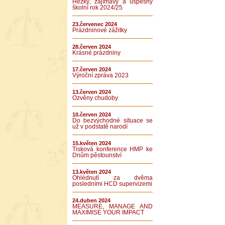
Hezký, zajímavý a úspěšný
školní rok 2024/25
23.červenec 2024
Prázdninové zážitky
28.červen 2024
Krásné prázdniny
17.červen 2024
Výroční zpráva 2023
13.červen 2024
Ozvěny chudoby
10.červen 2024
Do bezvýchodné situace se
už v podstatě narodí
15.květen 2024
Tisková konference HMP ke
Dnům pěstounství
13.květen 2024
Ohlédnutí za dvěma
posledními HCD supervizemi
24.duben 2024
MEASURE, MANAGE AND
MAXIMISE YOUR IMPACT