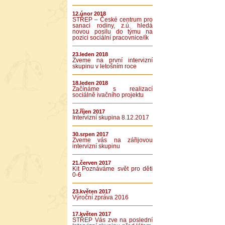
12.únor 2018
STŘEP – České centrum pro
sanaci rodiny, z.ú. hledá
novou posilu do týmu na
pozici sociální pracovnice/ík
23.leden 2018
Zveme na první intervizní
skupinu v letošním roce
18.leden 2018
Začínáme s realizací
sociálně ivačního projektu
12.říjen 2017
Intervizní skupina 8.12.2017
30.srpen 2017
Zveme vás na zářijovou
intervizní skupinu
21.červen 2017
Kit Poznáváme svět pro děti
0-6
23.květen 2017
Výroční zpráva 2016
17.květen 2017
STŘEP Vás zve na poslední