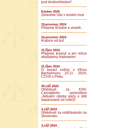
pod drobnohledem"
8.leden 2025
Zdravíme Vás v novém roce
19.prosinec 2024
Přejeme šťastné a veselé...
16.prosinec 2024
Krabice od bot
31.říjen 2024
Přejeme krásné a jen lehce
strašidelný Halloween
21.říjen 2024
O sanaci rodiny s Věrou
Bechyňovou 25.11. 2024,
CČHS v Písku
30.září 2024
Ohlédnutí za XXIV.
Celostátním seminářem
„Aktuální otázky péče o děti
separované od rodičů“
3.září 2024
Ohlédnutí za vzděláváním na
Slovensku
3.září 2024