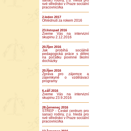
sanaci rodiny, z.ú. hledá pro
své středisko v Praze sociální
pracovnici/ka
2.leden 2017
Ohlédnutí za rokem 2016
23.listopad 2016
Zveme Vás na intervizní
skupinu 2.12.2016
20.říjen 2016
Jak probíhá sociálně
pedagogická práce s dětmi
na počátku povinné školní
docházky
20.říjen 2016
Zpráva pro zájemce a
zájemkyně o vzdělávací
programy
6.září 2016
Zveme Vás na intervizní
skupinu 23.9.2016
28.červenec 2016
STŘEP - České centrum pro
sanaci rodiny, z.ú. hledá pro
své středisko v Praze sociální
pracovnici/ka