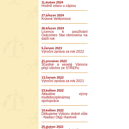
11.duben 2024
Hodně zdaru u zápisu
27.březen 2024
Krásné Velikonoce
26.březen 2024
Licence k používání
Outcomes Star obnovena na
další rok
5.červen 2023
Výroční zpráva za rok 2022
21.prosinec 2022
Šťastné a veselé Vánoce
přejí všichni ze STŘEPu
13.červen 2022
Výroční zpráva za rok 2021
23.květen 2022
Aktuálne výzvy
multidisciplinárnej
spolupráce
10.květen 2022
Děkujeme Výboru dobré vůle
- Nadaci Olgy Havlové
25.duben 2022