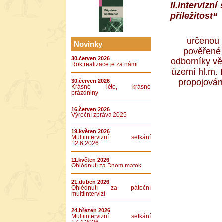
II.
intervizní
příležitost“
určenou 
Novinky
pověřené 
30.červen 2026
odborníky vě
Rok realizace je za námi
území hl.m. 
propojování
30.červen 2026
Krásné léto, krásné
prázdniny
16.červen 2026
Výroční zpráva 2025
19.květen 2026
Multiintervizní setkání
12.6.2026
11.květen 2026
Ohlédnutí za Dnem matek
21.duben 2026
Ohlédnutí za páteční
multiintervizí
24.březen 2026
Multiintervizní setkání