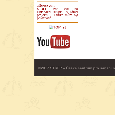
3.červen 2015
STŘEP Vás zve na
I.intervizní skupinu v rámci
projektu „…I riziko může být
příležitost“
©2017 STŘEP – České centrum pro sanaci r