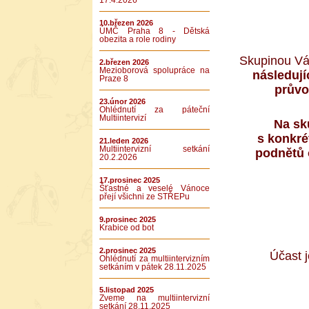
17.4.2026
10.březen 2026
ÚMČ Praha 8 - Dětská
obezita a role rodiny
Skupinou Vá
2.březen 2026
Mezioborová spolupráce na
následují
Praze 8
průvo
23.únor 2026
Ohlédnutí za páteční
Multiintervizí
Na sk
s konkré
21.leden 2026
Multiintervizní setkání
podnětů 
20.2.2026
17.prosinec 2025
Šťastné a veselé Vánoce
přejí všichni ze STŘEPu
9.prosinec 2025
Krabice od bot
2.prosinec 2025
Účast j
Ohlédnutí za multiintervizním
setkáním v pátek 28.11.2025
5.listopad 2025
Zveme na multiintervizní
setkání 28.11.2025