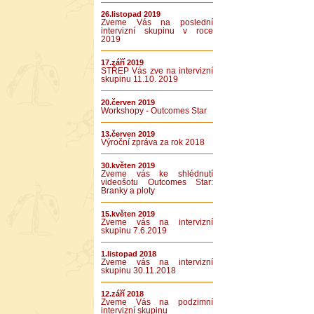
26.listopad 2019
Zveme Vás na poslední
intervizní skupinu v roce
2019
17.září 2019
STŘEP Vás zve na intervizní
skupinu 11.10. 2019
20.červen 2019
Workshopy - Outcomes Star
13.červen 2019
Výroční zpráva za rok 2018
30.květen 2019
Zveme vás ke shlédnutí
videošotu Outcomes Star:
Branky a ploty
15.květen 2019
Zveme vás na intervizní
skupinu 7.6.2019
1.listopad 2018
Zveme vás na intervizní
skupinu 30.11.2018
12.září 2018
Zveme Vás na podzimní
intervizní skupinu