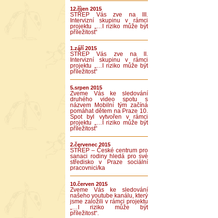
12.říjen 2015
STŘEP Vás zve na III.
Intervizní skupinu v rámci
projektu „…I riziko může být
příležitost“
1.září 2015
STŘEP Vás zve na II.
Intervizní skupinu v rámci
projektu „…I riziko může být
příležitost“
5.srpen 2015
Zveme Vás ke sledování
druhého video spotu s
názvem Mobilní tým začíná
pomáhat dětem na Praze 10.
Spot byl vytvořen v rámci
projektu „…I riziko může být
příležitost“
2.červenec 2015
STŘEP – České centrum pro
sanaci rodiny hledá pro své
středisko v Praze sociální
pracovnici/ka
10.červen 2015
Zveme Vás ke sledování
našeho youtube kanálu, který
jsme založili v rámci projektu
„…I riziko může být
příležitost“.