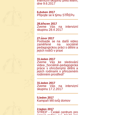
Intervizní skupinu před létem,
dne 9.6.2017
6.duben 2017
Připojte se k týmu STŘEPu
28.březen 2017
Zveme Vás na intervizní
skupinu 28.4 2017
27.únor 2017
Podívejte se na další video
zaměřené na sociálně
pedagogickou práci s dětmi a
jejich rodiči v praxi
31.leden 2017
Zveme Vás ke sledování
videa „Sociálně-pedagogická
práce s ohroženými dětmi a
jejich rodinami v přirozeném
rodinném prostředí“
31.leden 2017
Zveme Vás na intervizní
skupinu 17.2.2017
5.leden 2017
Kampaň Mít svůj domov
2.leden 2017
STŘEP - České centrum pro