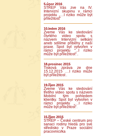
5.únor 2016
STŘEP Vás zve na IV.
Intervizní skupinu v rámci
projektu „…I riziko může být
příležitost“
10.leden 2016
Zveme Vás ke sledování
čtvrtého video spotu s
názvem Intervizní setkání
aneb sdílíme příběhy z naší
praxe. Spot byl vytvořen v
rámci projektu "...I riziko
může být příležitost"..
18.prosinec 2015
Tisková zpráva ze dne
15.12.2015 ….I riziko může
být příležitost .
19.říjen 2015
Zveme Vás ke sledování
třetího video spotu s názvem
Mobilní tým pohledem
klientky. Spot byl vytvořen v
rámci projektu „…I riziko
může být příležitost“.
15.říjen 2015
STŘEP – České centrum pro
sanaci rodiny hledá pro své
středisko v Praze sociální
pracovnici/ka