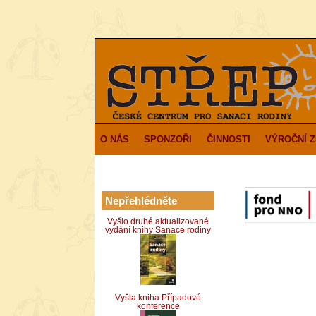
O NÁS
SPONZOŘI
ČINNOSTI
VÝROČNÍ 
Nepřehlédněte
Vyšlo druhé aktualizované
vydání knihy Sanace rodiny
Vyšla kniha Případové
konference