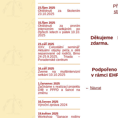
Př
23.říjen 2025
s
Ohlédnutí za školením
23.10.2025
15.říjen 2025
Ohlédnutí za prvním
intervizním setkáním po
čtyřech letech v pátek 10.10.
2025
Děkujeme M
zdarma.
23.září 2025
XXV. Celostátní seminář:
Aktuální otázky péče o děti
separované od rodičů, Brno
24-25.9.2025, Triada –
Poradenské centrum
Podpořeno 
16.září 2025
Zveme na multiintervizní
v rámci EH
setkání 10.10.2025
1.červenec 2025
Začínáme s realizací projektu
←
Návrat
Dítě v PPPD a šance na
změnu
16.červen 2025
Výroční zpráva 2024
19.květen 2025
Workshop "Sanace rodiny