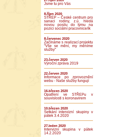
27.říjen 2020
Jsme tu pro Vás
8.říjen 2020
STŘEP – České centrum pro
sanaci rodiny, z.ú. hledá
novou posilu do týmu na
pozici sociální pracovnice/ík
8.červenec 2020
Začínáme s realizací projektu
"Vše se mění, my měníme
služby"
23.červen 2020
Výroční zpráva 2019
22.červen 2020
Informace po zprovoznění
webu - Naše služby fungují
16.březen 2020
Opatření ve STŘEPu v
souvislosti s koronavirem
10.březen 2020
Setkání intervizní skupiny v
pátek 3.4.2020
27.leden 2020
Intervizní skupina v pátek
14.2.2020