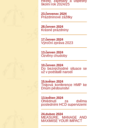
Hezký, zajímavý a úspěšný
školní rok 2024/25
23.červenec 2024
Prázdninové zážitky
28.červen 2024
Krásné prázdniny
17.červen 2024
Výroční zpráva 2023
13.červen 2024
Ozvěny chudoby
10.červen 2024
Do bezvýchodné situace se
už v podstatě narodí
15.květen 2024
Tisková konference HMP ke
Dnům pěstounství
13.květen 2024
Ohlédnutí za dvěma
posledními HCD supervizemi
24.duben 2024
MEASURE, MANAGE AND
MAXIMISE YOUR IMPACT