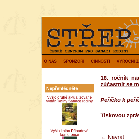
O NÁS
SPONZOŘI
ČINNOSTI
VÝROČNÍ 
18. ročník n
zúčastnit se m
Nepřehlédněte
Vyšlo druhé aktualizované
Peříčko k peř
vydání knihy Sanace rodiny
Tiskovou zprá
Vyšla kniha Případové
konference
←
Návrat