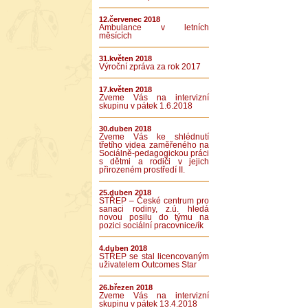
12.červenec 2018
Ambulance v letních
měsících
31.květen 2018
Výroční zpráva za rok 2017
17.květen 2018
Zveme Vás na intervizní
skupinu v pátek 1.6.2018
30.duben 2018
Zveme Vás ke shlédnutí
třetího videa zaměřeného na
Sociálně-pedagogickou práci
s dětmi a rodiči v jejich
přirozeném prostředí II.
25.duben 2018
STŘEP – České centrum pro
sanaci rodiny, z.ú. hledá
novou posilu do týmu na
pozici sociální pracovnice/ík
4.duben 2018
STŘEP se stal licencovaným
uživatelem Outcomes Star
26.březen 2018
Zveme Vás na intervizní
skupinu v pátek 13.4.2018