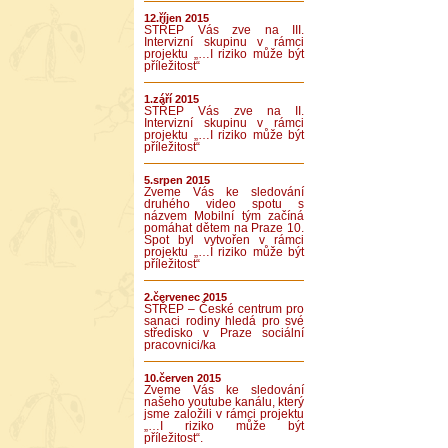
12.říjen 2015
STŘEP Vás zve na III.
Intervizní skupinu v rámci
projektu „…I riziko může být
příležitost“
1.září 2015
STŘEP Vás zve na II.
Intervizní skupinu v rámci
projektu „…I riziko může být
příležitost“
5.srpen 2015
Zveme Vás ke sledování
druhého video spotu s
názvem Mobilní tým začíná
pomáhat dětem na Praze 10.
Spot byl vytvořen v rámci
projektu „…I riziko může být
příležitost“
2.červenec 2015
STŘEP – České centrum pro
sanaci rodiny hledá pro své
středisko v Praze sociální
pracovnici/ka
10.červen 2015
Zveme Vás ke sledování
našeho youtube kanálu, který
jsme založili v rámci projektu
„…I riziko může být
příležitost“.