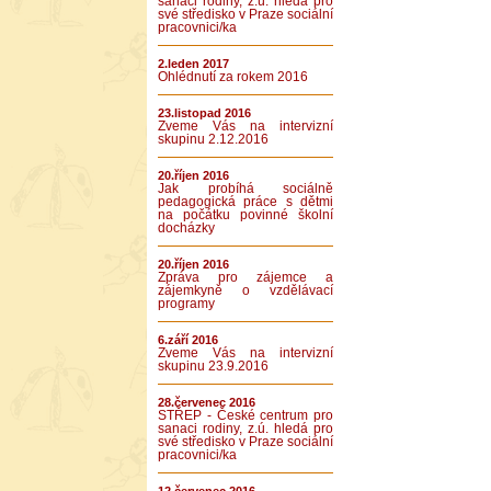
sanaci rodiny, z.ú. hledá pro
své středisko v Praze sociální
pracovnici/ka
2.leden 2017
Ohlédnutí za rokem 2016
23.listopad 2016
Zveme Vás na intervizní
skupinu 2.12.2016
20.říjen 2016
Jak probíhá sociálně
pedagogická práce s dětmi
na počátku povinné školní
docházky
20.říjen 2016
Zpráva pro zájemce a
zájemkyně o vzdělávací
programy
6.září 2016
Zveme Vás na intervizní
skupinu 23.9.2016
28.červenec 2016
STŘEP - České centrum pro
sanaci rodiny, z.ú. hledá pro
své středisko v Praze sociální
pracovnici/ka