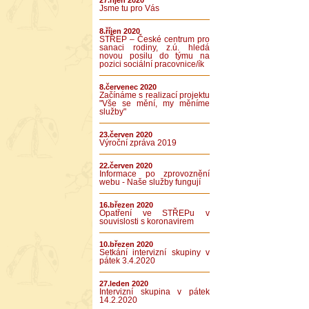
27.říjen 2020
Jsme tu pro Vás
8.říjen 2020
STŘEP – České centrum pro
sanaci rodiny, z.ú. hledá
novou posilu do týmu na
pozici sociální pracovnice/ík
8.červenec 2020
Začínáme s realizací projektu
"Vše se mění, my měníme
služby"
23.červen 2020
Výroční zpráva 2019
22.červen 2020
Informace po zprovoznění
webu - Naše služby fungují
16.březen 2020
Opatření ve STŘEPu v
souvislosti s koronavirem
10.březen 2020
Setkání intervizní skupiny v
pátek 3.4.2020
27.leden 2020
Intervizní skupina v pátek
14.2.2020