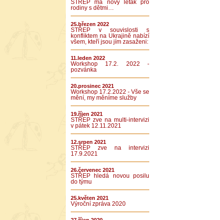
STŘEP má nový leták pro
rodiny s dětmi…
25.březen 2022
STŘEP v souvislosti s
konfliktem na Ukrajině nabízí
všem, kteří jsou jím zasaženi:
11.leden 2022
Workshop 17.2. 2022 -
pozvánka
20.prosinec 2021
Workshop 17.2.2022 - Vše se
mění, my měníme služby
19.říjen 2021
STŘEP zve na multi-intervizi
v pátek 12.11.2021
12.srpen 2021
STŘEP zve na intervizi
17.9.2021
26.červenec 2021
STŘEP hledá novou posilu
do týmu
25.květen 2021
Výroční zpráva 2020