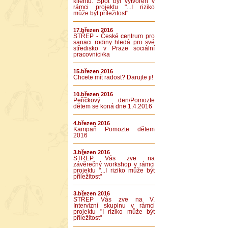
klientů. Spot byl vytvořen v
rámci projektu "...I riziko
může být příležitost"
17.březen 2016
STŘEP - České centrum pro
sanaci rodiny hledá pro své
středisko v Praze sociální
pracovnici/ka
15.březen 2016
Chcete mít radost? Darujte ji!
10.březen 2016
Peříčkový den/Pomozte
dětem se koná dne 1.4.2016
4.březen 2016
Kampaň Pomozte dětem
2016
3.březen 2016
STŘEP Vás zve na
závěrečný workshop v rámci
projektu "...I riziko může být
příležitost"
3.březen 2016
STŘEP Vás zve na V.
Intervizní skupinu v rámci
projektu "I riziko může být
příležitost"