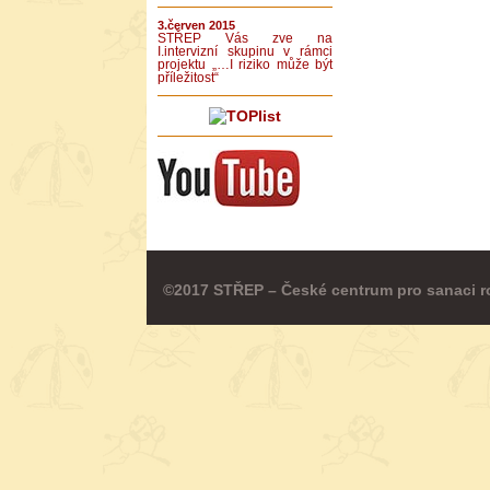
3.červen 2015
STŘEP Vás zve na
I.intervizní skupinu v rámci
projektu „…I riziko může být
příležitost“
©2017 STŘEP – České centrum pro sanaci r