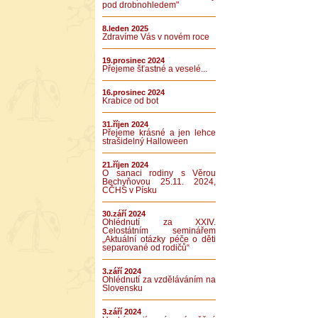
pod drobnohledem"
8.leden 2025
Zdravíme Vás v novém roce
19.prosinec 2024
Přejeme šťastné a veselé...
16.prosinec 2024
Krabice od bot
31.říjen 2024
Přejeme krásné a jen lehce
strašidelný Halloween
21.říjen 2024
O sanaci rodiny s Věrou
Bechyňovou 25.11. 2024,
CČHS v Písku
30.září 2024
Ohlédnutí za XXIV.
Celostátním seminářem
„Aktuální otázky péče o děti
separované od rodičů“
3.září 2024
Ohlédnutí za vzděláváním na
Slovensku
3.září 2024