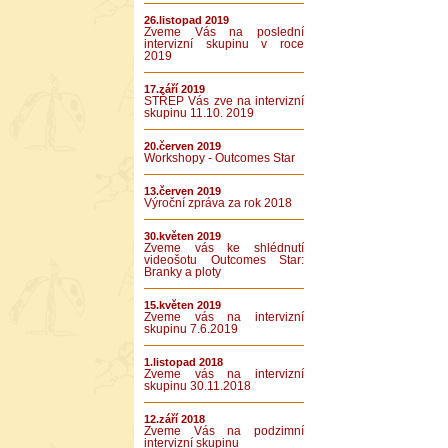
26.listopad 2019
Zveme Vás na poslední
intervizní skupinu v roce
2019
17.září 2019
STŘEP Vás zve na intervizní
skupinu 11.10. 2019
20.červen 2019
Workshopy - Outcomes Star
13.červen 2019
Výroční zpráva za rok 2018
30.květen 2019
Zveme vás ke shlédnutí
videošotu Outcomes Star:
Branky a ploty
15.květen 2019
Zveme vás na intervizní
skupinu 7.6.2019
1.listopad 2018
Zveme vás na intervizní
skupinu 30.11.2018
12.září 2018
Zveme Vás na podzimní
intervizní skupinu