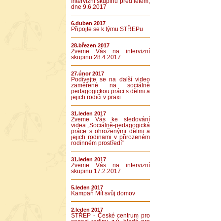
Intervizní skupinu před létem,
dne 9.6.2017
6.duben 2017
Připojte se k týmu STŘEPu
28.březen 2017
Zveme Vás na intervizní
skupinu 28.4 2017
27.únor 2017
Podívejte se na další video
zaměřené na sociálně
pedagogickou práci s dětmi a
jejich rodiči v praxi
31.leden 2017
Zveme Vás ke sledování
videa „Sociálně-pedagogická
práce s ohroženými dětmi a
jejich rodinami v přirozeném
rodinném prostředí“
31.leden 2017
Zveme Vás na intervizní
skupinu 17.2.2017
5.leden 2017
Kampaň Mít svůj domov
2.leden 2017
STŘEP - České centrum pro