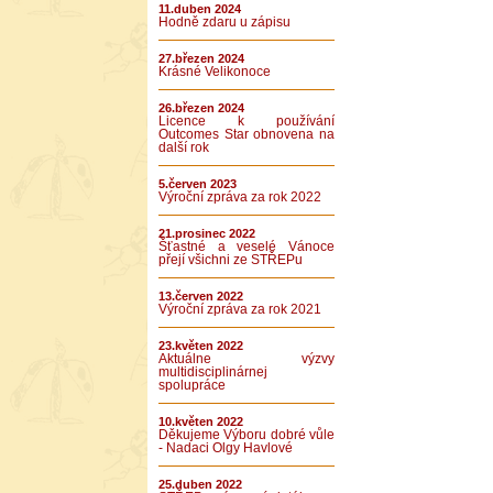
11.duben 2024
Hodně zdaru u zápisu
27.březen 2024
Krásné Velikonoce
26.březen 2024
Licence k používání
Outcomes Star obnovena na
další rok
5.červen 2023
Výroční zpráva za rok 2022
21.prosinec 2022
Šťastné a veselé Vánoce
přejí všichni ze STŘEPu
13.červen 2022
Výroční zpráva za rok 2021
23.květen 2022
Aktuálne výzvy
multidisciplinárnej
spolupráce
10.květen 2022
Děkujeme Výboru dobré vůle
- Nadaci Olgy Havlové
25.duben 2022