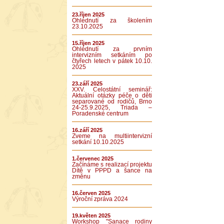
23.říjen 2025
Ohlédnutí za školením
23.10.2025
15.říjen 2025
Ohlédnutí za prvním
intervizním setkáním po
čtyřech letech v pátek 10.10.
2025
23.září 2025
XXV. Celostátní seminář:
Aktuální otázky péče o děti
separované od rodičů, Brno
24-25.9.2025, Triada –
Poradenské centrum
16.září 2025
Zveme na multiintervizní
setkání 10.10.2025
1.červenec 2025
Začínáme s realizací projektu
Dítě v PPPD a šance na
změnu
16.červen 2025
Výroční zpráva 2024
19.květen 2025
Workshop "Sanace rodiny