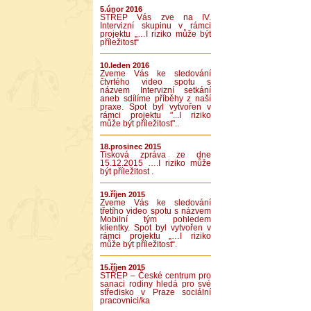
5.únor 2016
STŘEP Vás zve na IV.
Intervizní skupinu v rámci
projektu „…I riziko může být
příležitost“
10.leden 2016
Zveme Vás ke sledování
čtvrtého video spotu s
názvem Intervizní setkání
aneb sdílíme příběhy z naší
praxe. Spot byl vytvořen v
rámci projektu "...I riziko
může být příležitost"..
18.prosinec 2015
Tisková zpráva ze dne
15.12.2015 ….I riziko může
být příležitost .
19.říjen 2015
Zveme Vás ke sledování
třetího video spotu s názvem
Mobilní tým pohledem
klientky. Spot byl vytvořen v
rámci projektu „…I riziko
může být příležitost“.
15.říjen 2015
STŘEP – České centrum pro
sanaci rodiny hledá pro své
středisko v Praze sociální
pracovnici/ka