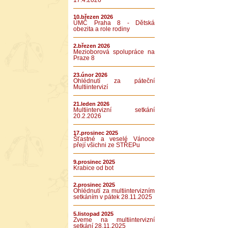
17.4.2026
10.březen 2026
ÚMČ Praha 8 - Dětská
obezita a role rodiny
2.březen 2026
Mezioborová spolupráce na
Praze 8
23.únor 2026
Ohlédnutí za páteční
Multiintervizí
21.leden 2026
Multiintervizní setkání
20.2.2026
17.prosinec 2025
Šťastné a veselé Vánoce
přejí všichni ze STŘEPu
9.prosinec 2025
Krabice od bot
2.prosinec 2025
Ohlédnutí za multiintervizním
setkáním v pátek 28.11.2025
5.listopad 2025
Zveme na multiintervizní
setkání 28.11.2025