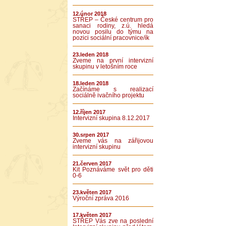
12.únor 2018
STŘEP – České centrum pro
sanaci rodiny, z.ú. hledá
novou posilu do týmu na
pozici sociální pracovnice/ík
23.leden 2018
Zveme na první intervizní
skupinu v letošním roce
18.leden 2018
Začínáme s realizací
sociálně ivačního projektu
12.říjen 2017
Intervizní skupina 8.12.2017
30.srpen 2017
Zveme vás na zářijovou
intervizní skupinu
21.červen 2017
Kit Poznáváme svět pro děti
0-6
23.květen 2017
Výroční zpráva 2016
17.květen 2017
STŘEP Vás zve na poslední