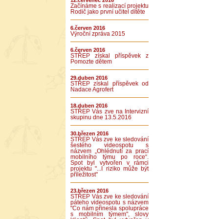
12.červenec 2016
Začínáme s realizací projektu
Rodič jako první učitel dítěte
6.červen 2016
Výroční zpráva 2015
6.červen 2016
STŘEP získal příspěvek z
Pomozte dětem
29.duben 2016
STŘEP získal příspěvek od
Nadace Agrofert
18.duben 2016
STŘEP Vás zve na Intervizní
skupinu dne 13.5.2016
30.březen 2016
STŘEP Vás zve ke sledování
šestého videospotu s
názvem „Ohlédnutí za prací
mobilního týmu po roce“.
Spot byl vytvořen v rámci
projektu "...I riziko může být
příležitost"
23.březen 2016
STŘEP Vás zve ke sledování
páteho videospotu s názvem
"Co nám přinesla spolupráce
s mobilním týmem", slovy