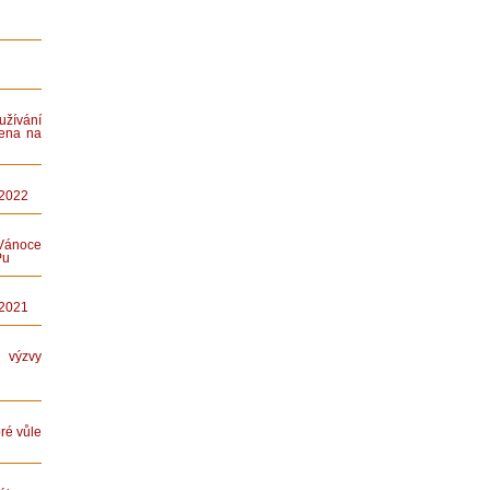
ívání
ena na
 2022
Vánoce
Pu
 2021
ýzvy
ré vůle