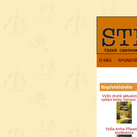
O NÁS
SPONZOŘ
Nepřehlédněte
Vyšlo druhé aktuali
vydání knihy Sanace 
Vyšla kniha Přípa
konference