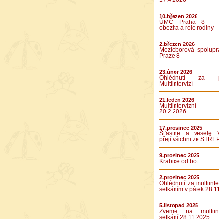
17.4.2026
10.březen 2026
ÚMČ Praha 8 - D
obezita a role rodiny
2.březen 2026
Mezioborová spolupr
Praze 8
23.únor 2026
Ohlédnutí za pá
Multiintervizí
21.leden 2026
Multiintervizní s
20.2.2026
17.prosinec 2025
Šťastné a veselé 
přejí všichni ze STŘE
9.prosinec 2025
Krabice od bot
2.prosinec 2025
Ohlédnutí za multiinte
setkáním v pátek 28.1
5.listopad 2025
Zveme na multiinte
setkání 28.11.2025