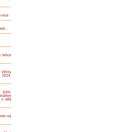
 roce
lé...
n lehce
 Věrou
 2024,
XXIV.
nářem
 o děti
“
áním na