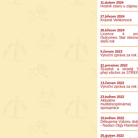
11.duben 2024
Hodně zdaru u zápisu
27.březen 2024
Krásné Velikonoce
26.březen 2024
Licence k použ
Outcomes Star obnov
další rok
5.červen 2023
Výroční zpráva za rok
21.prosinec 2022
Šťastné a veselé 
přejí všichni ze STŘE
13.červen 2022
Výroční zpráva za rok
23.květen 2022
Aktuálne v
multidisciplinárnej
spolupráce
10.květen 2022
Děkujeme Výboru dob
- Nadaci Olgy Havlové
25.duben 2022