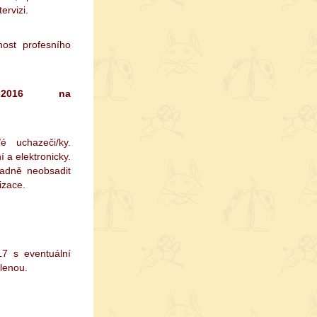
ervizi.
ost profesního
.3.2016 na
 uchazeči/ky.
a elektronicky.
padně neobsadit
izace.
7 s eventuální
lenou.