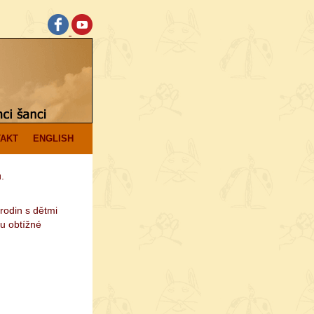
AKT
ENGLISH
.
rodin s dětmi
u obtížné