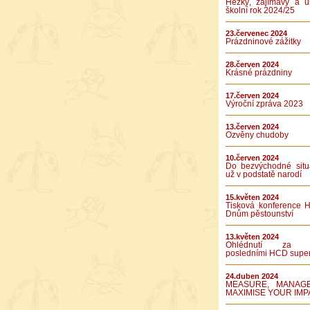
Hezký, zajímavý a ú
školní rok 2024/25
23.červenec 2024
Prázdninové zážitky
28.červen 2024
Krásné prázdniny
17.červen 2024
Výroční zpráva 2023
13.červen 2024
Ozvěny chudoby
10.červen 2024
Do bezvýchodné situ
už v podstatě narodí
15.květen 2024
Tisková konference 
Dnům pěstounství
13.květen 2024
Ohlédnutí za 
posledními HCD supe
24.duben 2024
MEASURE, MANAG
MAXIMISE YOUR IMP