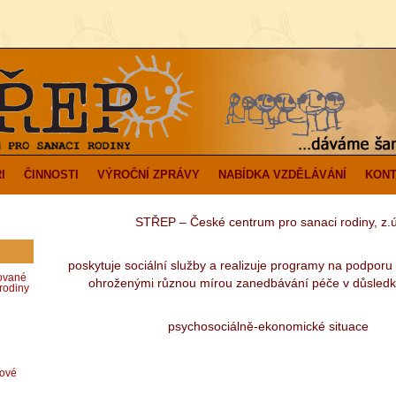
I
ČINNOSTI
VÝROČNÍ ZPRÁVY
NABÍDKA VZDĚLÁVÁNÍ
KONT
STŘEP – České centrum pro sanaci rodiny, z.ú
poskytuje sociální služby a realizuje programy na podporu 
zované
ohroženými různou mírou zanedbávání péče v důsledk
rodiny
psychosociálně-ekonomické situace
dové