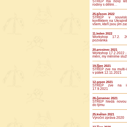
STŘEP má nový let
rodiny s dětmi…
25.březen 2022
STŘEP v souvislo
konfliktem na Ukrajině
všem, kteří jsou jím za
11.leden 2022
Workshop 17.2. 2
pozvánka
20.prosinec 2021
Workshop 17.2.2022 -
mění, my měníme služ
19.říjen 2021
STŘEP zve na multi-in
v pátek 12.11.2021
12.srpen 2021
STŘEP zve na int
17.9.2021
26.červenec 2021
STŘEP hledá novou 
do týmu
25.květen 2021
Výroční zpráva 2020