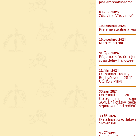
pod drobnohledem"
8.leden 2025
Zdravíme Vás v novém
19.prosinec 2024
Přejeme šťastné a vese
16.prosinec 2024
Krabice od bot
31.říjen 2024
Přejeme krásné a je
strašidelný Halloween
21.říjen 2024
O sanaci rodiny s
Bechyňovou 25.11.
CČHS v Písku
30.září 2024
Ohlédnutí za 
Celostátním semi
„Aktuální otázky péče
separované od rodičů
3.září 2024
Ohlédnutí za vzděláv
Slovensku
3.září 2024