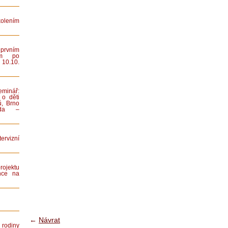
lením
rvním
ním po
 10.10.
minář:
 o děti
ů, Brno
iada –
rvizní
rojektu
nce na
←
Návrat
rodiny