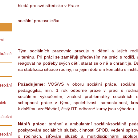
hledá pro své středisko v Praze
sociální pracovnici/ka
ámi
Tým sociálních pracovnic pracuje s dětmi a jejich rod
rásné
v terénu. Při práci se zaměřují především na práci s rodiči, 
reagovat na potřeby svých dětí, starat se o ně a chránit je. D
na stabilizaci situace rodiny, na jejím dobrém kontaktu s insti
Požadujeme:
VOŠ/VŠ v oboru sociální práce, sociální 
etkání
pedagogika, min. 1 rok odborné praxe v práci s rodin
sociálním vyloučením, znalost problematiky sociálních
schopnost práce v týmu, spolehlivost, samostatnost, kre
atek
k dalšímu vzdělávání, čistý RT, odborné kursy jsou výhodou.
teční
Náplň práce:
terénní a ambulantní sociální/sociálně ped
poskytování sociálních služeb, činnosti SPOD, vedení spis
etkání
o rodinách, síťování služeb a multidisciplinární spolu