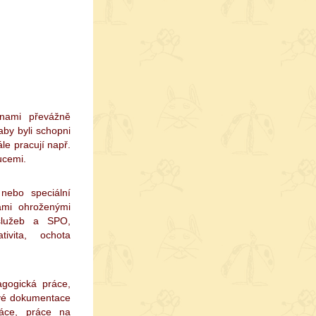
inami převážně
aby byli schopni
ále pracují např.
tucemi.
nebo speciální
ami ohroženými
 služeb a SPO,
ativita, ochota
agogická práce,
ové dokumentace
práce, práce na