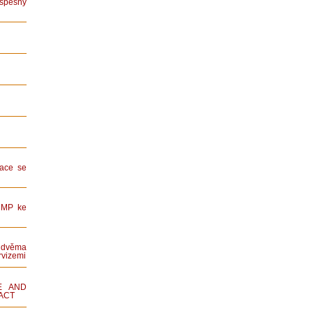
spěšný
ace se
HMP ke
dvěma
rvizemi
E AND
ACT