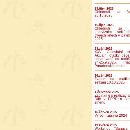
23.říjen 2025
Ohlédnutí za ško
23.10.2025
15.říjen 2025
Ohlédnutí za p
intervizním setká
čtyřech letech v pátek
2025
23.září 2025
XXV. Celostátní se
Aktuální otázky péče
separované od rodič
24-25.9.2025, Tr
Poradenské centrum
16.září 2025
Zveme na multiinte
setkání 10.10.2025
1.červenec 2025
Začínáme s realizací p
Dítě v PPPD a ša
změnu
16.červen 2025
Výroční zpráva 2024
19.květen 2025
Workshop "Sanace 