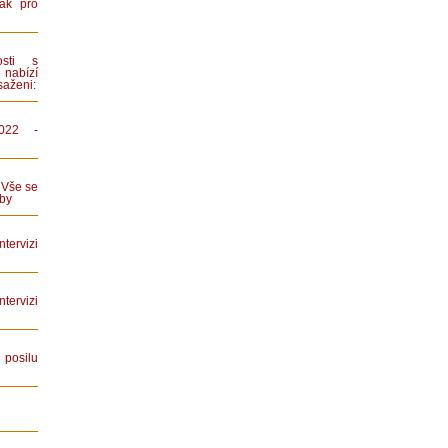
ák pro
sti s
 nabízí
saženi:
022 -
 Vše se
by
tervizi
ervizi
posilu