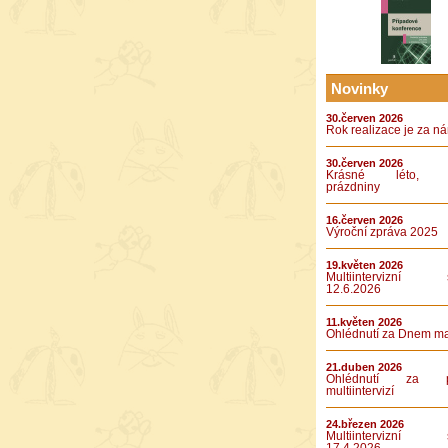
Novinky
30.červen 2026
Rok realizace je za n
30.červen 2026
Krásné léto, k
prázdniny
16.červen 2026
Výroční zpráva 2025
19.květen 2026
Multiintervizní s
12.6.2026
11.květen 2026
Ohlédnutí za Dnem m
21.duben 2026
Ohlédnutí za pá
multiintervizí
24.březen 2026
Multiintervizní s