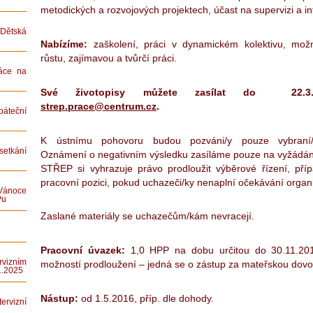
metodických a rozvojových projektech, účast na supervizi a int
ětská
Nabízíme:
zaškolení, práci v dynamickém kolektivu, možn
růstu, zajímavou a tvůrčí práci.
áce na
Své životopisy můžete zasílat do 22
strep.prace@centrum.cz
.
teční
K ústnímu pohovoru budou pozváni/y pouze vybraní/é
etkání
Oznámení o negativním výsledku zasíláme pouze na vyžádání 
STŘEP si vyhrazuje právo prodloužit výběrové řízení, pří
pracovní pozici, pokud uchazeči/ky nenaplní očekávání organ
Vánoce
Pu
Zaslané materiály se uchazečům/kám nevracejí.
Pracovní úvazek:
1,0 HPP na dobu určitou do 30.11.201
rvizním
možností prodloužení – jedná se o zástup za mateřskou dovo
1.2025
Nástup:
od 1.5.2016, příp. dle dohody.
rvizní