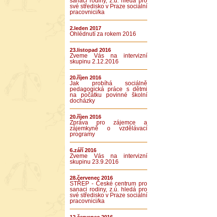
sanaci rodiny, z.ú. hledá pro
své středisko v Praze sociální
pracovnici/ka
2.leden 2017
Ohlédnutí za rokem 2016
23.listopad 2016
Zveme Vás na intervizní
skupinu 2.12.2016
20.říjen 2016
Jak probíhá sociálně
pedagogická práce s dětmi
na počátku povinné školní
docházky
20.říjen 2016
Zpráva pro zájemce a
zájemkyně o vzdělávací
programy
6.září 2016
Zveme Vás na intervizní
skupinu 23.9.2016
28.červenec 2016
STŘEP - České centrum pro
sanaci rodiny, z.ú. hledá pro
své středisko v Praze sociální
pracovnici/ka