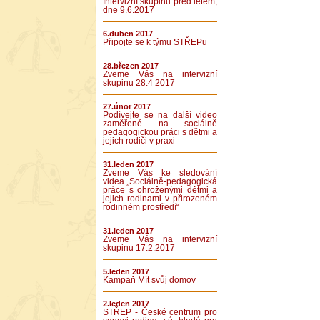
Intervizní skupinu před létem,
dne 9.6.2017
6.duben 2017
Připojte se k týmu STŘEPu
28.březen 2017
Zveme Vás na intervizní
skupinu 28.4 2017
27.únor 2017
Podívejte se na další video
zaměřené na sociálně
pedagogickou práci s dětmi a
jejich rodiči v praxi
31.leden 2017
Zveme Vás ke sledování
videa „Sociálně-pedagogická
práce s ohroženými dětmi a
jejich rodinami v přirozeném
rodinném prostředí“
31.leden 2017
Zveme Vás na intervizní
skupinu 17.2.2017
5.leden 2017
Kampaň Mít svůj domov
2.leden 2017
STŘEP - České centrum pro