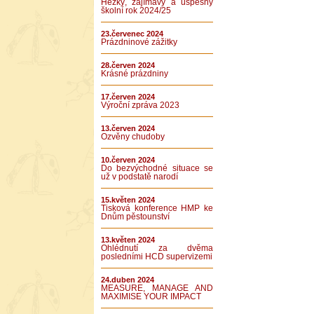
Hezký, zajímavý a úspěšný
školní rok 2024/25
23.červenec 2024
Prázdninové zážitky
28.červen 2024
Krásné prázdniny
17.červen 2024
Výroční zpráva 2023
13.červen 2024
Ozvěny chudoby
10.červen 2024
Do bezvýchodné situace se
už v podstatě narodí
15.květen 2024
Tisková konference HMP ke
Dnům pěstounství
13.květen 2024
Ohlédnutí za dvěma
posledními HCD supervizemi
24.duben 2024
MEASURE, MANAGE AND
MAXIMISE YOUR IMPACT