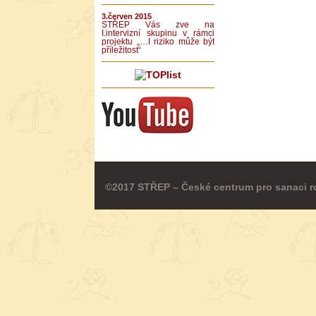
3.červen 2015
STŘEP Vás zve na
I.intervizní skupinu v rámci
projektu „…I riziko může být
příležitost“
©2017 STŘEP – České centrum pro sanaci r