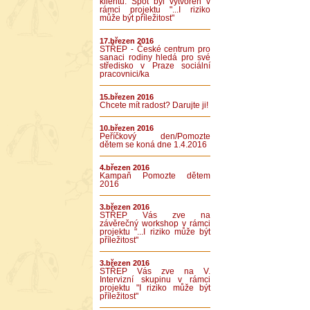
klientů. Spot byl vytvořen v
rámci projektu "...I riziko
může být příležitost"
17.březen 2016
STŘEP - České centrum pro
sanaci rodiny hledá pro své
středisko v Praze sociální
pracovnici/ka
15.březen 2016
Chcete mít radost? Darujte ji!
10.březen 2016
Peříčkový den/Pomozte
dětem se koná dne 1.4.2016
4.březen 2016
Kampaň Pomozte dětem
2016
3.březen 2016
STŘEP Vás zve na
závěrečný workshop v rámci
projektu "...I riziko může být
příležitost"
3.březen 2016
STŘEP Vás zve na V.
Intervizní skupinu v rámci
projektu "I riziko může být
příležitost"