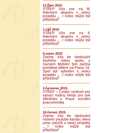
12.říjen 2015
STŘEP Vás zve na III.
Intervizní skupinu v rámci
projektu „…I riziko může být
příležitost“
1.září 2015
STŘEP Vás zve na II.
Intervizní skupinu v rámci
projektu „…I riziko může být
příležitost“
5.srpen 2015
Zveme Vás ke sledování
druhého video spotu s
názvem Mobilní tým začíná
pomáhat dětem na Praze 10.
Spot byl vytvořen v rámci
projektu „…I riziko může být
příležitost“
2.červenec 2015
STŘEP – České centrum pro
sanaci rodiny hledá pro své
středisko v Praze sociální
pracovnici/ka
10.červen 2015
Zveme Vás ke sledování
našeho youtube kanálu, který
jsme založili v rámci projektu
„…I riziko může být
příležitost“.