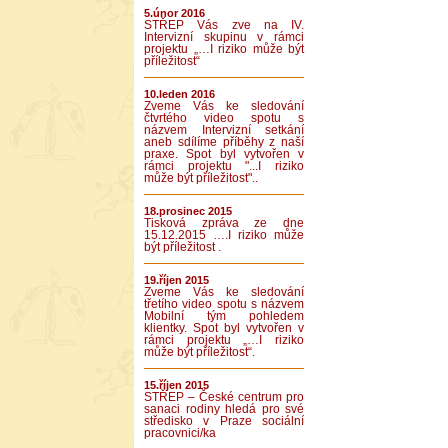
5.únor 2016
STŘEP Vás zve na IV.
Intervizní skupinu v rámci
projektu „…I riziko může být
příležitost“
10.leden 2016
Zveme Vás ke sledování
čtvrtého video spotu s
názvem Intervizní setkání
aneb sdílíme příběhy z naší
praxe. Spot byl vytvořen v
rámci projektu "...I riziko
může být příležitost"..
18.prosinec 2015
Tisková zpráva ze dne
15.12.2015 ….I riziko může
být příležitost .
19.říjen 2015
Zveme Vás ke sledování
třetího video spotu s názvem
Mobilní tým pohledem
klientky. Spot byl vytvořen v
rámci projektu „…I riziko
může být příležitost“.
15.říjen 2015
STŘEP – České centrum pro
sanaci rodiny hledá pro své
středisko v Praze sociální
pracovnici/ka