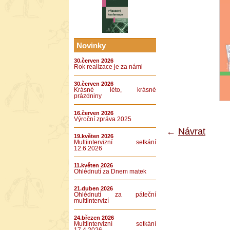
Novinky
30.červen 2026
Rok realizace je za námi
30.červen 2026
Krásné léto, krásné
prázdniny
16.červen 2026
Výroční zpráva 2025
←
Návrat
19.květen 2026
Multiintervizní setkání
12.6.2026
11.květen 2026
Ohlédnutí za Dnem matek
21.duben 2026
Ohlédnutí za páteční
multiintervizí
24.březen 2026
Multiintervizní setkání