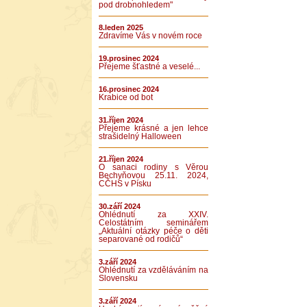
pod drobnohledem"
8.leden 2025
Zdravíme Vás v novém roce
19.prosinec 2024
Přejeme šťastné a veselé...
16.prosinec 2024
Krabice od bot
31.říjen 2024
Přejeme krásné a jen lehce
strašidelný Halloween
21.říjen 2024
O sanaci rodiny s Věrou
Bechyňovou 25.11. 2024,
CČHS v Písku
30.září 2024
Ohlédnutí za XXIV.
Celostátním seminářem
„Aktuální otázky péče o děti
separované od rodičů“
3.září 2024
Ohlédnutí za vzděláváním na
Slovensku
3.září 2024