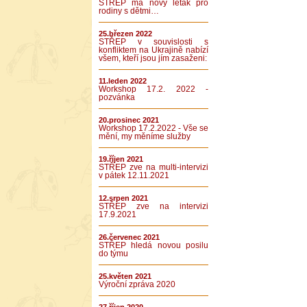
STŘEP má nový leták pro
rodiny s dětmi…
25.březen 2022
STŘEP v souvislosti s
konfliktem na Ukrajině nabízí
všem, kteří jsou jím zasaženi:
11.leden 2022
Workshop 17.2. 2022 -
pozvánka
20.prosinec 2021
Workshop 17.2.2022 - Vše se
mění, my měníme služby
19.říjen 2021
STŘEP zve na multi-intervizi
v pátek 12.11.2021
12.srpen 2021
STŘEP zve na intervizi
17.9.2021
26.červenec 2021
STŘEP hledá novou posilu
do týmu
25.květen 2021
Výroční zpráva 2020