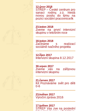
12.únor 2018
STŘEP – České centrum pro
sanaci rodiny, z.ú. hledá
novou posilu do týmu na
pozici sociální pracovnice/ík
23.leden 2018
Zveme na první intervizní
skupinu v letošním roce
18.leden 2018
Začínáme s realizací
sociálně ivačního projektu
12.říjen 2017
Intervizní skupina 8.12.2017
30.srpen 2017
Zveme vás na zářijovou
intervizní skupinu
21.červen 2017
Kit Poznáváme svět pro děti
0-6
23.květen 2017
Výroční zpráva 2016
17.květen 2017
STŘEP Vás zve na poslední