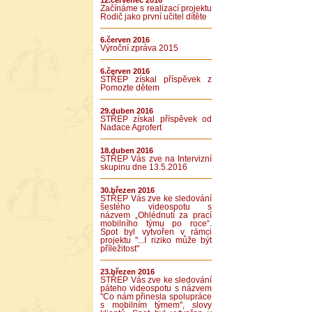
12.červenec 2016
Začínáme s realizací projektu
Rodič jako první učitel dítěte
6.červen 2016
Výroční zpráva 2015
6.červen 2016
STŘEP získal příspěvek z
Pomozte dětem
29.duben 2016
STŘEP získal příspěvek od
Nadace Agrofert
18.duben 2016
STŘEP Vás zve na Intervizní
skupinu dne 13.5.2016
30.březen 2016
STŘEP Vás zve ke sledování
šestého videospotu s
názvem „Ohlédnutí za prací
mobilního týmu po roce“.
Spot byl vytvořen v rámci
projektu "...I riziko může být
příležitost"
23.březen 2016
STŘEP Vás zve ke sledování
páteho videospotu s názvem
"Co nám přinesla spolupráce
s mobilním týmem", slovy