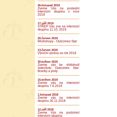
26.listopad 2019
Zveme Vás na poslední
intervizní skupinu v roce
2019
17.září 2019
STŘEP Vás zve na intervizní
skupinu 11.10. 2019
20.červen 2019
Workshopy - Outcomes Star
13.červen 2019
Výroční zpráva za rok 2018
30.květen 2019
Zveme vás ke shlédnutí
videošotu Outcomes Star:
Branky a ploty
15.květen 2019
Zveme vás na intervizní
skupinu 7.6.2019
1.listopad 2018
Zveme vás na intervizní
skupinu 30.11.2018
12.září 2018
Zveme Vás na podzimní
intervizní skupinu