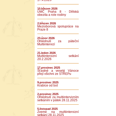
17.4.2026
10.březen 2026
ÚMČ Praha 8 - Dětská
obezita a role rodiny
2.březen 2026
Mezioborová spolupráce na
Praze 8
23.únor 2026
Ohlédnutí za páteční
Multiintervizí
21.leden 2026
Multiintervizní setkání
20.2.2026
17.prosinec 2025
Šťastné a veselé Vánoce
přejí všichni ze STŘEPu
9.prosinec 2025
Krabice od bot
2.prosinec 2025
Ohlédnutí za multiintervizním
setkáním v pátek 28.11.2025
5.listopad 2025
Zveme na multiintervizní
setkání 28.11.2025