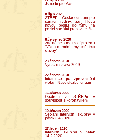
27.říjen 2020
Jsme tu pro Vás
8.říjen 2020
STŘEP – České centrum pro
sanaci rodiny, z.ú. hledá
novou posilu do týmu na
pozici sociální pracovnice/ík
8.červenec 2020
Začínáme s realizací projektu
"Vše se mění, my měníme
služby"
23.červen 2020
Výroční zpráva 2019
22.červen 2020
Informace po zprovoznění
webu - Naše služby fungují
16.březen 2020
Opatření ve STŘEPu v
souvislosti s koronavirem
10.březen 2020
Setkání intervizní skupiny v
pátek 3.4.2020
27.leden 2020
Intervizní skupina v pátek
14.2.2020