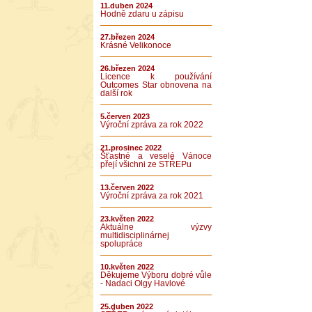
11.duben 2024
Hodně zdaru u zápisu
27.březen 2024
Krásné Velikonoce
26.březen 2024
Licence k používání
Outcomes Star obnovena na
další rok
5.červen 2023
Výroční zpráva za rok 2022
21.prosinec 2022
Šťastné a veselé Vánoce
přejí všichni ze STŘEPu
13.červen 2022
Výroční zpráva za rok 2021
23.květen 2022
Aktuálne výzvy
multidisciplinárnej
spolupráce
10.květen 2022
Děkujeme Výboru dobré vůle
- Nadaci Olgy Havlové
25.duben 2022