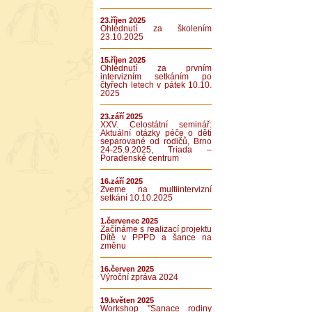
23.říjen 2025
Ohlédnutí za školením
23.10.2025
15.říjen 2025
Ohlédnutí za prvním
intervizním setkáním po
čtyřech letech v pátek 10.10.
2025
23.září 2025
XXV. Celostátní seminář:
Aktuální otázky péče o děti
separované od rodičů, Brno
24-25.9.2025, Triada –
Poradenské centrum
16.září 2025
Zveme na multiintervizní
setkání 10.10.2025
1.červenec 2025
Začínáme s realizací projektu
Dítě v PPPD a šance na
změnu
16.červen 2025
Výroční zpráva 2024
19.květen 2025
Workshop "Sanace rodiny