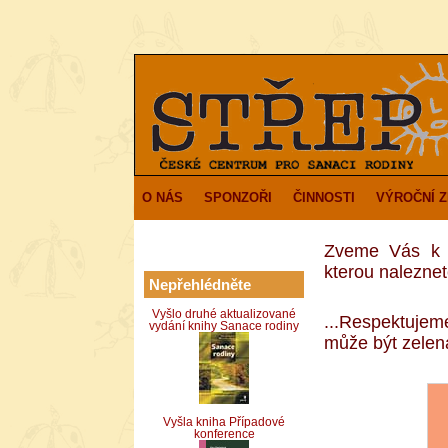
O NÁS
SPONZOŘI
ČINNOSTI
VÝROČNÍ 
Zveme Vás k p
kterou naleznet
Nepřehlédněte
Vyšlo druhé aktualizované
...Respektujem
vydání knihy Sanace rodiny
může být zele
Vyšla kniha Případové
konference