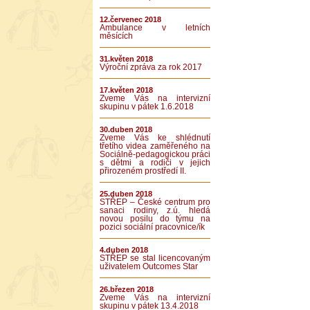
12.červenec 2018
Ambulance v letních
měsících
31.květen 2018
Výroční zpráva za rok 2017
17.květen 2018
Zveme Vás na intervizní
skupinu v pátek 1.6.2018
30.duben 2018
Zveme Vás ke shlédnutí
třetího videa zaměřeného na
Sociálně-pedagogickou práci
s dětmi a rodiči v jejich
přirozeném prostředí II.
25.duben 2018
STŘEP – České centrum pro
sanaci rodiny, z.ú. hledá
novou posilu do týmu na
pozici sociální pracovnice/ík
4.duben 2018
STŘEP se stal licencovaným
uživatelem Outcomes Star
26.březen 2018
Zveme Vás na intervizní
skupinu v pátek 13.4.2018