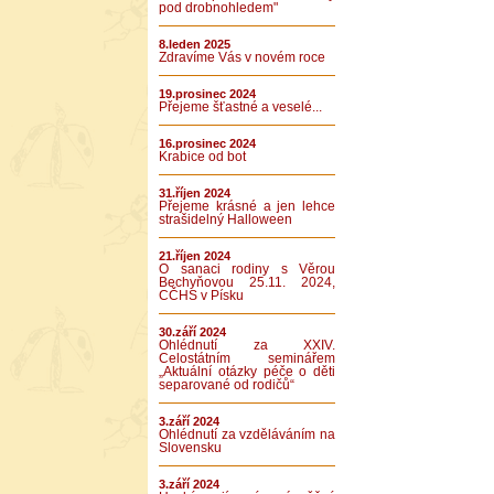
pod drobnohledem"
8.leden 2025
Zdravíme Vás v novém roce
19.prosinec 2024
Přejeme šťastné a veselé...
16.prosinec 2024
Krabice od bot
31.říjen 2024
Přejeme krásné a jen lehce
strašidelný Halloween
21.říjen 2024
O sanaci rodiny s Věrou
Bechyňovou 25.11. 2024,
CČHS v Písku
30.září 2024
Ohlédnutí za XXIV.
Celostátním seminářem
„Aktuální otázky péče o děti
separované od rodičů“
3.září 2024
Ohlédnutí za vzděláváním na
Slovensku
3.září 2024