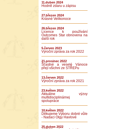
11.duben 2024
Hodně zdaru u zápisu
27.březen 2024
Krásné Velikonoce
26.březen 2024
Licence k používání
Outcomes Star obnovena na
další rok
5.červen 2023
Výroční zpráva za rok 2022
21.prosinec 2022
Šťastné a veselé Vánoce
přejí všichni ze STŘEPu
13.červen 2022
Výroční zpráva za rok 2021
23.květen 2022
Aktuálne výzvy
multidisciplinárnej
spolupráce
10.květen 2022
Děkujeme Výboru dobré vůle
- Nadaci Olgy Havlové
25.duben 2022