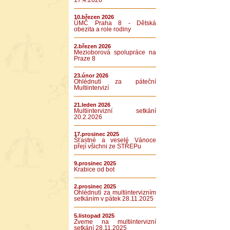
17.4.2026
10.březen 2026
ÚMČ Praha 8 - Dětská
obezita a role rodiny
2.březen 2026
Mezioborová spolupráce na
Praze 8
23.únor 2026
Ohlédnutí za páteční
Multiintervizí
21.leden 2026
Multiintervizní setkání
20.2.2026
17.prosinec 2025
Šťastné a veselé Vánoce
přejí všichni ze STŘEPu
9.prosinec 2025
Krabice od bot
2.prosinec 2025
Ohlédnutí za multiintervizním
setkáním v pátek 28.11.2025
5.listopad 2025
Zveme na multiintervizní
setkání 28.11.2025