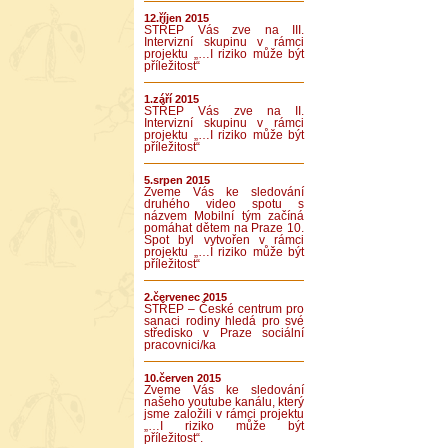
12.říjen 2015
STŘEP Vás zve na III.
Intervizní skupinu v rámci
projektu „…I riziko může být
příležitost“
1.září 2015
STŘEP Vás zve na II.
Intervizní skupinu v rámci
projektu „…I riziko může být
příležitost“
5.srpen 2015
Zveme Vás ke sledování
druhého video spotu s
názvem Mobilní tým začíná
pomáhat dětem na Praze 10.
Spot byl vytvořen v rámci
projektu „…I riziko může být
příležitost“
2.červenec 2015
STŘEP – České centrum pro
sanaci rodiny hledá pro své
středisko v Praze sociální
pracovnici/ka
10.červen 2015
Zveme Vás ke sledování
našeho youtube kanálu, který
jsme založili v rámci projektu
„…I riziko může být
příležitost“.