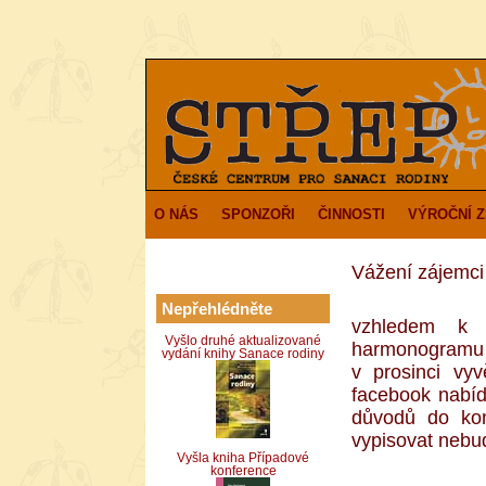
O NÁS
SPONZOŘI
ČINNOSTI
VÝROČNÍ 
Vážení zájemci
Nepřehlédněte
vzhledem k 
Vyšlo druhé aktualizované
harmonogramu
vydání knihy Sanace rodiny
v prosinci vy
facebook nabíd
důvodů do ko
vypisovat neb
Vyšla kniha Případové
konference