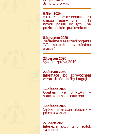
27.říjen 2020
Jsme tu pro Vás
8.říjen 2020
STŘEP – České centrum pro
sanaci rodiny, z.ú. hledá
novou posilu do týmu na
pozici sociální pracovnice/ík
8.červenec 2020
Začínáme s realizací projektu
"Vše se mění, my měníme
služby"
23.červen 2020
Výroční zpráva 2019
22.červen 2020
Informace po zprovoznění
webu - Naše služby fungují
16.březen 2020
Opatření ve STŘEPu v
souvislosti s koronavirem
10.březen 2020
Setkání intervizní skupiny v
pátek 3.4.2020
27.leden 2020
Intervizní skupina v pátek
14.2.2020