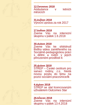
12.červenec 2018
Ambulance v letních
měsících
31.květen 2018
Výroční zpráva za rok 2017
17.květen 2018
Zveme Vás na intervizní
skupinu v pátek 1.6.2018
30.duben 2018
Zveme Vás ke shlédnutí
třetího videa zaměřeného na
Sociálně-pedagogickou práci
s dětmi a rodiči v jejich
přirozeném prostředí II.
25.duben 2018
STŘEP – České centrum pro
sanaci rodiny, z.ú. hledá
novou posilu do týmu na
pozici sociální pracovnice/ík
4.duben 2018
STŘEP se stal licencovaným
uživatelem Outcomes Star
26.březen 2018
Zveme Vás na intervizní
skupinu v pátek 13.4.2018