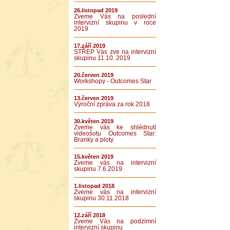
26.listopad 2019
Zveme Vás na poslední
intervizní skupinu v roce
2019
17.září 2019
STŘEP Vás zve na intervizní
skupinu 11.10. 2019
20.červen 2019
Workshopy - Outcomes Star
13.červen 2019
Výroční zpráva za rok 2018
30.květen 2019
Zveme vás ke shlédnutí
videošotu Outcomes Star:
Branky a ploty
15.květen 2019
Zveme vás na intervizní
skupinu 7.6.2019
1.listopad 2018
Zveme vás na intervizní
skupinu 30.11.2018
12.září 2018
Zveme Vás na podzimní
intervizní skupinu