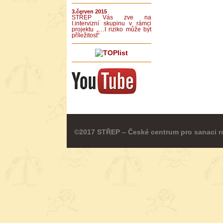
3.červen 2015
STŘEP Vás zve na
I.intervizní skupinu v rámci
projektu „…I riziko může být
příležitost“
©2017 STŘEP – České centrum pro sanaci r