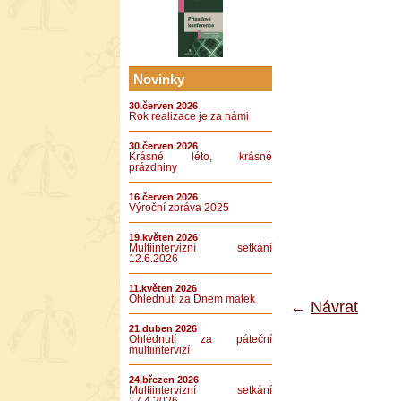
Novinky
30.červen 2026
Rok realizace je za námi
30.červen 2026
Krásné léto, krásné
prázdniny
16.červen 2026
Výroční zpráva 2025
19.květen 2026
Multiintervizní setkání
12.6.2026
11.květen 2026
Ohlédnutí za Dnem matek
←
Návrat
21.duben 2026
Ohlédnutí za páteční
multiintervizí
24.březen 2026
Multiintervizní setkání