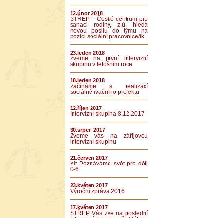
12.únor 2018
STŘEP – České centrum pro
sanaci rodiny, z.ú. hledá
novou posilu do týmu na
pozici sociální pracovnice/ík
23.leden 2018
Zveme na první intervizní
skupinu v letošním roce
18.leden 2018
Začínáme s realizací
sociálně ivačního projektu
12.říjen 2017
Intervizní skupina 8.12.2017
30.srpen 2017
Zveme vás na zářijovou
intervizní skupinu
21.červen 2017
Kit Poznáváme svět pro děti
0-6
23.květen 2017
Výroční zpráva 2016
17.květen 2017
STŘEP Vás zve na poslední