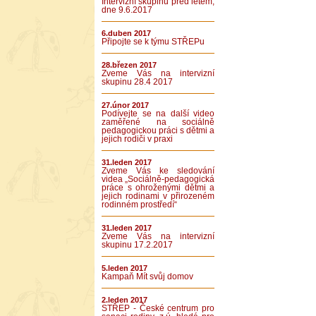
Intervizní skupinu před létem,
dne 9.6.2017
6.duben 2017
Připojte se k týmu STŘEPu
28.březen 2017
Zveme Vás na intervizní
skupinu 28.4 2017
27.únor 2017
Podívejte se na další video
zaměřené na sociálně
pedagogickou práci s dětmi a
jejich rodiči v praxi
31.leden 2017
Zveme Vás ke sledování
videa „Sociálně-pedagogická
práce s ohroženými dětmi a
jejich rodinami v přirozeném
rodinném prostředí“
31.leden 2017
Zveme Vás na intervizní
skupinu 17.2.2017
5.leden 2017
Kampaň Mít svůj domov
2.leden 2017
STŘEP - České centrum pro