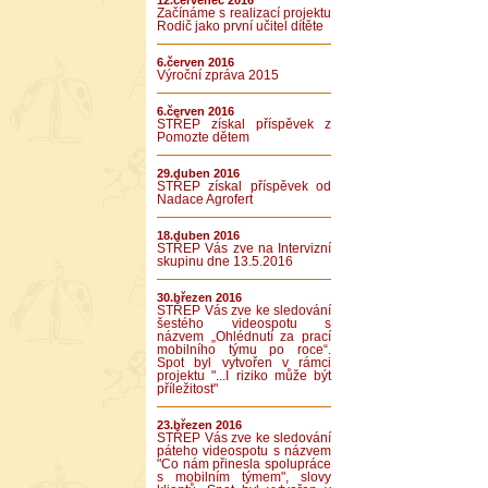
12.červenec 2016
Začínáme s realizací projektu
Rodič jako první učitel dítěte
6.červen 2016
Výroční zpráva 2015
6.červen 2016
STŘEP získal příspěvek z
Pomozte dětem
29.duben 2016
STŘEP získal příspěvek od
Nadace Agrofert
18.duben 2016
STŘEP Vás zve na Intervizní
skupinu dne 13.5.2016
30.březen 2016
STŘEP Vás zve ke sledování
šestého videospotu s
názvem „Ohlédnutí za prací
mobilního týmu po roce“.
Spot byl vytvořen v rámci
projektu "...I riziko může být
příležitost"
23.březen 2016
STŘEP Vás zve ke sledování
páteho videospotu s názvem
"Co nám přinesla spolupráce
s mobilním týmem", slovy