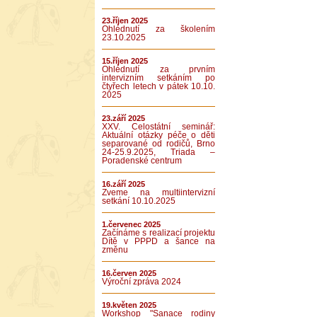
23.říjen 2025
Ohlédnutí za školením
23.10.2025
15.říjen 2025
Ohlédnutí za prvním
intervizním setkáním po
čtyřech letech v pátek 10.10.
2025
23.září 2025
XXV. Celostátní seminář:
Aktuální otázky péče o děti
separované od rodičů, Brno
24-25.9.2025, Triada –
Poradenské centrum
16.září 2025
Zveme na multiintervizní
setkání 10.10.2025
1.červenec 2025
Začínáme s realizací projektu
Dítě v PPPD a šance na
změnu
16.červen 2025
Výroční zpráva 2024
19.květen 2025
Workshop "Sanace rodiny