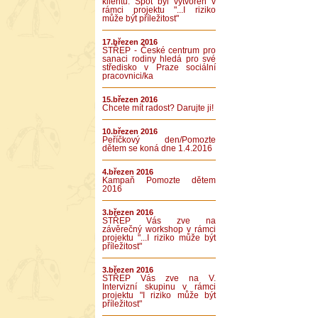
klientů. Spot byl vytvořen v
rámci projektu "...I riziko
může být příležitost"
17.březen 2016
STŘEP - České centrum pro
sanaci rodiny hledá pro své
středisko v Praze sociální
pracovnici/ka
15.březen 2016
Chcete mít radost? Darujte ji!
10.březen 2016
Peříčkový den/Pomozte
dětem se koná dne 1.4.2016
4.březen 2016
Kampaň Pomozte dětem
2016
3.březen 2016
STŘEP Vás zve na
závěrečný workshop v rámci
projektu "...I riziko může být
příležitost"
3.březen 2016
STŘEP Vás zve na V.
Intervizní skupinu v rámci
projektu "I riziko může být
příležitost"