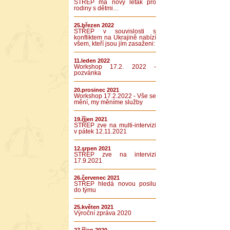
STŘEP má nový leták pro
rodiny s dětmi…
25.březen 2022
STŘEP v souvislosti s
konfliktem na Ukrajině nabízí
všem, kteří jsou jím zasaženi:
11.leden 2022
Workshop 17.2. 2022 -
pozvánka
20.prosinec 2021
Workshop 17.2.2022 - Vše se
mění, my měníme služby
19.říjen 2021
STŘEP zve na multi-intervizi
v pátek 12.11.2021
12.srpen 2021
STŘEP zve na intervizi
17.9.2021
26.červenec 2021
STŘEP hledá novou posilu
do týmu
25.květen 2021
Výroční zpráva 2020