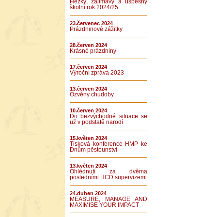
Hezký, zajímavý a úspěšný
školní rok 2024/25
23.červenec 2024
Prázdninové zážitky
28.červen 2024
Krásné prázdniny
17.červen 2024
Výroční zpráva 2023
13.červen 2024
Ozvěny chudoby
10.červen 2024
Do bezvýchodné situace se
už v podstatě narodí
15.květen 2024
Tisková konference HMP ke
Dnům pěstounství
13.květen 2024
Ohlédnutí za dvěma
posledními HCD supervizemi
24.duben 2024
MEASURE, MANAGE AND
MAXIMISE YOUR IMPACT