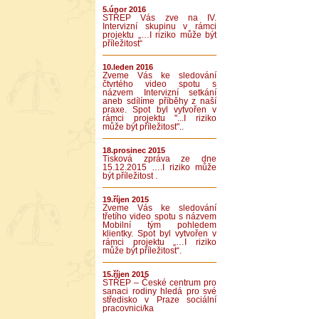
5.únor 2016
STŘEP Vás zve na IV.
Intervizní skupinu v rámci
projektu „…I riziko může být
příležitost“
10.leden 2016
Zveme Vás ke sledování
čtvrtého video spotu s
názvem Intervizní setkání
aneb sdílíme příběhy z naší
praxe. Spot byl vytvořen v
rámci projektu "...I riziko
může být příležitost"..
18.prosinec 2015
Tisková zpráva ze dne
15.12.2015 ….I riziko může
být příležitost .
19.říjen 2015
Zveme Vás ke sledování
třetího video spotu s názvem
Mobilní tým pohledem
klientky. Spot byl vytvořen v
rámci projektu „…I riziko
může být příležitost“.
15.říjen 2015
STŘEP – České centrum pro
sanaci rodiny hledá pro své
středisko v Praze sociální
pracovnici/ka