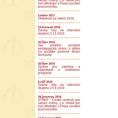
sanaci rodiny, z.ú. hledá pro
své středisko v Praze sociální
pracovnici/ka
2.leden 2017
Ohlédnutí za rokem 2016
23.listopad 2016
Zveme Vás na intervizní
skupinu 2.12.2016
20.říjen 2016
Jak probíhá sociálně
pedagogická práce s dětmi
na počátku povinné školní
docházky
20.říjen 2016
Zpráva pro zájemce a
zájemkyně o vzdělávací
programy
6.září 2016
Zveme Vás na intervizní
skupinu 23.9.2016
28.červenec 2016
STŘEP - České centrum pro
sanaci rodiny, z.ú. hledá pro
své středisko v Praze sociální
pracovnici/ka