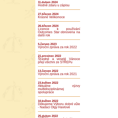
11.duben 2024
Hodně zdaru u zápisu
27.březen 2024
Krásné Velikonoce
26.březen 2024
Licence k používání
Outcomes Star obnovena na
další rok
5.červen 2023
Výroční zpráva za rok 2022
21.prosinec 2022
Šťastné a veselé Vánoce
přejí všichni ze STŘEPu
13.červen 2022
Výroční zpráva za rok 2021
23.květen 2022
Aktuálne výzvy
multidisciplinárnej
spolupráce
10.květen 2022
Děkujeme Výboru dobré vůle
- Nadaci Olgy Havlové
25.duben 2022