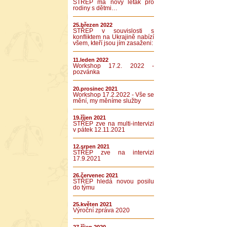
STŘEP má nový leták pro
rodiny s dětmi…
25.březen 2022
STŘEP v souvislosti s
konfliktem na Ukrajině nabízí
všem, kteří jsou jím zasaženi:
11.leden 2022
Workshop 17.2. 2022 -
pozvánka
20.prosinec 2021
Workshop 17.2.2022 - Vše se
mění, my měníme služby
19.říjen 2021
STŘEP zve na multi-intervizi
v pátek 12.11.2021
12.srpen 2021
STŘEP zve na intervizi
17.9.2021
26.červenec 2021
STŘEP hledá novou posilu
do týmu
25.květen 2021
Výroční zpráva 2020