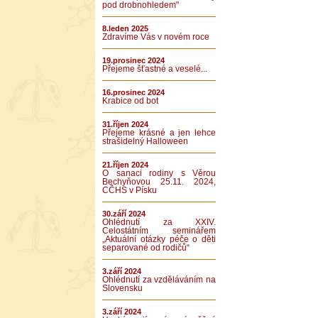
pod drobnohledem"
8.leden 2025
Zdravíme Vás v novém roce
19.prosinec 2024
Přejeme šťastné a veselé...
16.prosinec 2024
Krabice od bot
31.říjen 2024
Přejeme krásné a jen lehce
strašidelný Halloween
21.říjen 2024
O sanaci rodiny s Věrou
Bechyňovou 25.11. 2024,
CČHS v Písku
30.září 2024
Ohlédnutí za XXIV.
Celostátním seminářem
„Aktuální otázky péče o děti
separované od rodičů“
3.září 2024
Ohlédnutí za vzděláváním na
Slovensku
3.září 2024