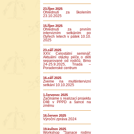
23.říjen 2025
Ohlédnutí za školením
23.10.2025
15.říjen 2025
Ohlédnutí za prvním
intervizním setkáním po
čtyřech letech v pátek 10.10.
2025
23.září 2025
XXV. Celostátní seminář:
Aktuální otázky péče o děti
separované od rodičů, Brno
24-25.9.2025, Triada –
Poradenské centrum
16.září 2025
Zveme na multiintervizní
setkání 10.10.2025
1.červenec 2025
Začínáme s realizací projektu
Dítě v PPPD a šance na
změnu
16.červen 2025
Výroční zpráva 2024
19.květen 2025
Workshop "Sanace rodiny