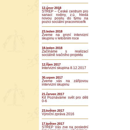
12.únor 2018
STŘEP – České centrum pro
sanaci rodiny, z.ú. hledá
novou posilu do týmu na
pozici sociální pracovnice/ík
23.leden 2018
Zveme na první intervizní
skupinu v letošním roce
18.leden 2018
Začínáme s realizací
sociálně ivačního projektu
12.říjen 2017
Intervizní skupina 8.12.2017
30.srpen 2017
Zveme vás na zářijovou
intervizní skupinu
21.červen 2017
Kit Poznáváme svět pro děti
0-6
23.květen 2017
Výroční zpráva 2016
17.květen 2017
STŘEP Vás zve na poslední