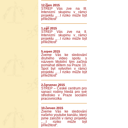
12.říjen 2015
STŘEP Vás zve na III.
Intervizní skupinu v rámci
projektu „…I riziko může být
příležitost“
1.září 2015
STŘEP Vás zve na II.
Intervizní skupinu v rámci
projektu „…I riziko může být
příležitost“
5.srpen 2015
Zveme Vás ke sledování
druhého video spotu s
názvem Mobilní tým začíná
pomáhat dětem na Praze 10.
Spot byl vytvořen v rámci
projektu „…I riziko může být
příležitost“
2.červenec 2015
STŘEP – České centrum pro
sanaci rodiny hledá pro své
středisko v Praze sociální
pracovnici/ka
10.červen 2015
Zveme Vás ke sledování
našeho youtube kanálu, který
jsme založili v rámci projektu
„…I riziko může být
příležitost“.