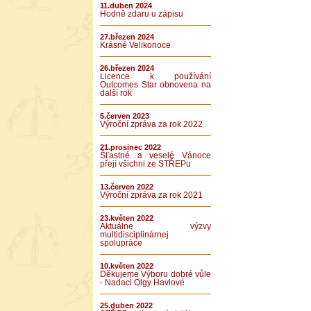
11.duben 2024
Hodně zdaru u zápisu
27.březen 2024
Krásné Velikonoce
26.březen 2024
Licence k používání
Outcomes Star obnovena na
další rok
5.červen 2023
Výroční zpráva za rok 2022
21.prosinec 2022
Šťastné a veselé Vánoce
přejí všichni ze STŘEPu
13.červen 2022
Výroční zpráva za rok 2021
23.květen 2022
Aktuálne výzvy
multidisciplinárnej
spolupráce
10.květen 2022
Děkujeme Výboru dobré vůle
- Nadaci Olgy Havlové
25.duben 2022