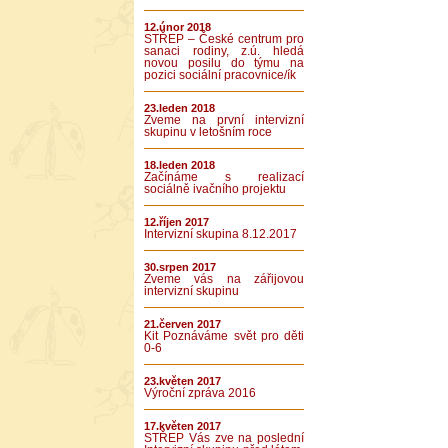
12.únor 2018
STŘEP – České centrum pro
sanaci rodiny, z.ú. hledá
novou posilu do týmu na
pozici sociální pracovnice/ík
23.leden 2018
Zveme na první intervizní
skupinu v letošním roce
18.leden 2018
Začínáme s realizací
sociálně ivačního projektu
12.říjen 2017
Intervizní skupina 8.12.2017
30.srpen 2017
Zveme vás na zářijovou
intervizní skupinu
21.červen 2017
Kit Poznáváme svět pro děti
0-6
23.květen 2017
Výroční zpráva 2016
17.květen 2017
STŘEP Vás zve na poslední