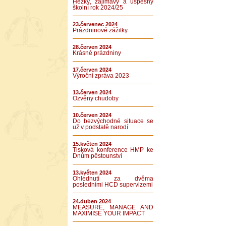
Hezký, zajímavý a úspěšný
školní rok 2024/25
23.červenec 2024
Prázdninové zážitky
28.červen 2024
Krásné prázdniny
17.červen 2024
Výroční zpráva 2023
13.červen 2024
Ozvěny chudoby
10.červen 2024
Do bezvýchodné situace se
už v podstatě narodí
15.květen 2024
Tisková konference HMP ke
Dnům pěstounství
13.květen 2024
Ohlédnutí za dvěma
posledními HCD supervizemi
24.duben 2024
MEASURE, MANAGE AND
MAXIMISE YOUR IMPACT