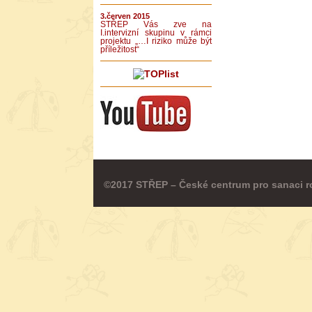
3.červen 2015
STŘEP Vás zve na
I.intervizní skupinu v rámci
projektu „…I riziko může být
příležitost“
©2017 STŘEP – České centrum pro sanaci r