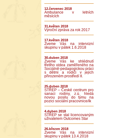
12.červenec 2018
Ambulance v letních
měsících
31.květen 2018
Výroční zpráva za rok 2017
17.květen 2018
Zveme Vás na intervizní
skupinu v pátek 1.6.2018
30.duben 2018
Zveme Vás ke shlédnutí
třetího videa zaměřeného na
Sociálně-pedagogickou práci
s dětmi a rodiči v jejich
přirozeném prostředí II.
25.duben 2018
STŘEP – České centrum pro
sanaci rodiny, z.ú. hledá
novou posilu do týmu na
pozici sociální pracovnice/ík
4.duben 2018
STŘEP se stal licencovaným
uživatelem Outcomes Star
26.březen 2018
Zveme Vás na intervizní
skupinu v pátek 13.4.2018