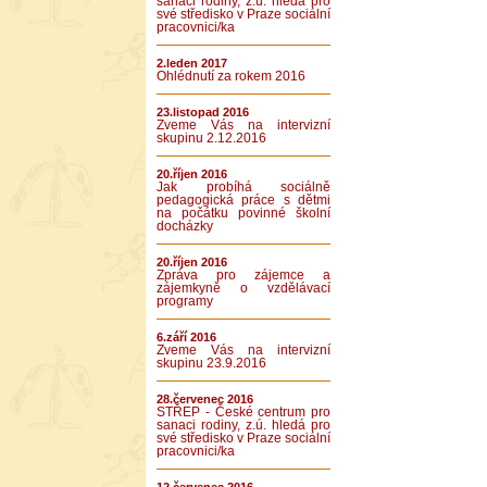
sanaci rodiny, z.ú. hledá pro
své středisko v Praze sociální
pracovnici/ka
2.leden 2017
Ohlédnutí za rokem 2016
23.listopad 2016
Zveme Vás na intervizní
skupinu 2.12.2016
20.říjen 2016
Jak probíhá sociálně
pedagogická práce s dětmi
na počátku povinné školní
docházky
20.říjen 2016
Zpráva pro zájemce a
zájemkyně o vzdělávací
programy
6.září 2016
Zveme Vás na intervizní
skupinu 23.9.2016
28.červenec 2016
STŘEP - České centrum pro
sanaci rodiny, z.ú. hledá pro
své středisko v Praze sociální
pracovnici/ka