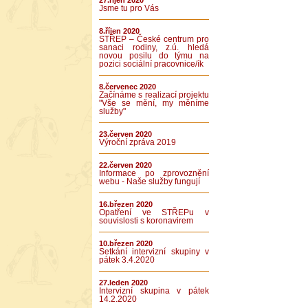
27.říjen 2020
Jsme tu pro Vás
8.říjen 2020
STŘEP – České centrum pro
sanaci rodiny, z.ú. hledá
novou posilu do týmu na
pozici sociální pracovnice/ík
8.červenec 2020
Začínáme s realizací projektu
"Vše se mění, my měníme
služby"
23.červen 2020
Výroční zpráva 2019
22.červen 2020
Informace po zprovoznění
webu - Naše služby fungují
16.březen 2020
Opatření ve STŘEPu v
souvislosti s koronavirem
10.březen 2020
Setkání intervizní skupiny v
pátek 3.4.2020
27.leden 2020
Intervizní skupina v pátek
14.2.2020