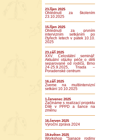
23.říjen 2025
Ohlédnutí za školením
23.10.2025
15.říjen 2025
Ohlédnutí za prvním
intervizním setkáním po
čtyřech letech v pátek 10.10.
2025
23.září 2025
XXV. Celostátní seminář:
Aktuální otázky péče o děti
separované od rodičů, Brno
24-25.9.2025, Triada –
Poradenské centrum
16.září 2025
Zveme na multiintervizní
setkání 10.10.2025
1.červenec 2025
Začínáme s realizací projektu
Dítě v PPPD a šance na
změnu
16.červen 2025
Výroční zpráva 2024
19.květen 2025
Workshop "Sanace rodiny