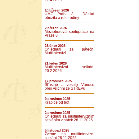
17.4.2026
10.březen 2026
ÚMČ Praha 8 - Dětská
obezita a role rodiny
2.březen 2026
Mezioborová spolupráce na
Praze 8
23.únor 2026
Ohlédnutí za páteční
Multiintervizí
21.leden 2026
Multiintervizní setkání
20.2.2026
17.prosinec 2025
Šťastné a veselé Vánoce
přejí všichni ze STŘEPu
9.prosinec 2025
Krabice od bot
2.prosinec 2025
Ohlédnutí za multiintervizním
setkáním v pátek 28.11.2025
5.listopad 2025
Zveme na multiintervizní
setkání 28.11.2025