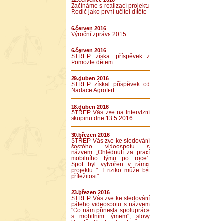
12.červenec 2016
Začínáme s realizací projektu
Rodič jako první učitel dítěte
6.červen 2016
Výroční zpráva 2015
6.červen 2016
STŘEP získal příspěvek z
Pomozte dětem
29.duben 2016
STŘEP získal příspěvek od
Nadace Agrofert
18.duben 2016
STŘEP Vás zve na Intervizní
skupinu dne 13.5.2016
30.březen 2016
STŘEP Vás zve ke sledování
šestého videospotu s
názvem „Ohlédnutí za prací
mobilního týmu po roce“.
Spot byl vytvořen v rámci
projektu "...I riziko může být
příležitost"
23.březen 2016
STŘEP Vás zve ke sledování
páteho videospotu s názvem
"Co nám přinesla spolupráce
s mobilním týmem", slovy