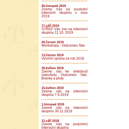
26.listopad 2019
Zveme Vás na poslední
intervizní skupinu v roce
2019
17.září 2019
STŘEP Vás zve na intervizní
skupinu 11.10. 2019
20.červen 2019
Workshopy - Outcomes Star
13.červen 2019
Výroční zpráva za rok 2018
30.květen 2019
Zveme vás ke shlédnutí
videošotu Outcomes Star:
Branky a ploty
15.květen 2019
Zveme vás na intervizní
skupinu 7.6.2019
1.listopad 2018
Zveme vás na intervizní
skupinu 30.11.2018
12.září 2018
Zveme Vás na podzimní
intervizní skupinu