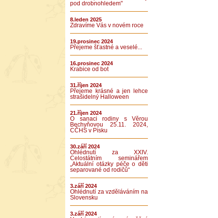
pod drobnohledem"
8.leden 2025
Zdravíme Vás v novém roce
19.prosinec 2024
Přejeme šťastné a veselé...
16.prosinec 2024
Krabice od bot
31.říjen 2024
Přejeme krásné a jen lehce
strašidelný Halloween
21.říjen 2024
O sanaci rodiny s Věrou
Bechyňovou 25.11. 2024,
CČHS v Písku
30.září 2024
Ohlédnutí za XXIV.
Celostátním seminářem
„Aktuální otázky péče o děti
separované od rodičů“
3.září 2024
Ohlédnutí za vzděláváním na
Slovensku
3.září 2024