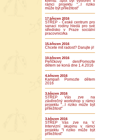
klientů. Spot byl vytvořen v
rámci projektu "...I riziko
může být příležitost"
17.březen 2016
STŘEP - České centrum pro
sanaci rodiny hledá pro své
středisko v Praze sociální
pracovnici/ka
15.březen 2016
Chcete mít radost? Darujte ji!
10.březen 2016
Peříčkový den/Pomozte
dětem se koná dne 1.4.2016
4.březen 2016
Kampaň Pomozte dětem
2016
3.březen 2016
STŘEP Vás zve na
závěrečný workshop v rámci
projektu "...I riziko může být
příležitost"
3.březen 2016
STŘEP Vás zve na V.
Intervizní skupinu v rámci
projektu "I riziko může být
příležitost"