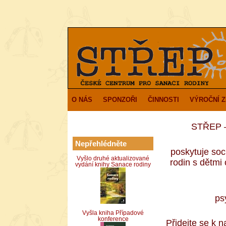
O NÁS
SPONZOŘI
ČINNOSTI
VÝROČNÍ 
STŘEP – 
Nepřehlédněte
poskytuje soc
Vyšlo druhé aktualizované
rodin s dětm
vydání knihy Sanace rodiny
ps
Vyšla kniha Případové
konference
Přidejte se k 