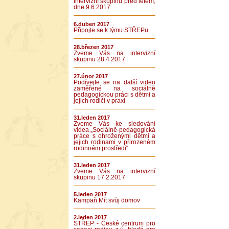
Intervizní skupinu před létem,
dne 9.6.2017
6.duben 2017
Připojte se k týmu STŘEPu
28.březen 2017
Zveme Vás na intervizní
skupinu 28.4 2017
27.únor 2017
Podívejte se na další video
zaměřené na sociálně
pedagogickou práci s dětmi a
jejich rodiči v praxi
31.leden 2017
Zveme Vás ke sledování
videa „Sociálně-pedagogická
práce s ohroženými dětmi a
jejich rodinami v přirozeném
rodinném prostředí“
31.leden 2017
Zveme Vás na intervizní
skupinu 17.2.2017
5.leden 2017
Kampaň Mít svůj domov
2.leden 2017
STŘEP - České centrum pro