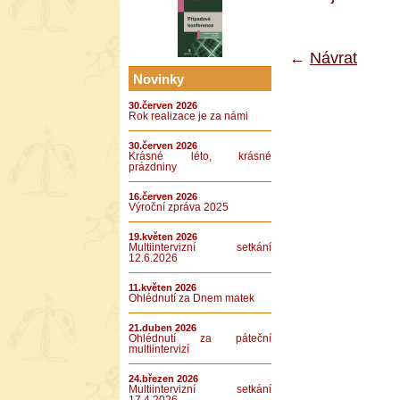
←
Návrat
Novinky
30.červen 2026
Rok realizace je za námi
30.červen 2026
Krásné léto, krásné
prázdniny
16.červen 2026
Výroční zpráva 2025
19.květen 2026
Multiintervizní setkání
12.6.2026
11.květen 2026
Ohlédnutí za Dnem matek
21.duben 2026
Ohlédnutí za páteční
multiintervizí
24.březen 2026
Multiintervizní setkání