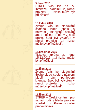
5.únor 2016
STŘEP Vás zve na IV.
Intervizní skupinu v rámci
projektu „…I riziko může být
příležitost“
10.leden 2016
Zveme Vás ke sledování
čtvrtého video spotu s
názvem Intervizní setkání
aneb sdílíme příběhy z naší
praxe. Spot byl vytvořen v
rámci projektu "...I riziko
může být příležitost"..
18.prosinec 2015
Tisková zpráva ze dne
15.12.2015 ….I riziko může
být příležitost .
19.říjen 2015
Zveme Vás ke sledování
třetího video spotu s názvem
Mobilní tým pohledem
klientky. Spot byl vytvořen v
rámci projektu „…I riziko
může být příležitost“.
15.říjen 2015
STŘEP – České centrum pro
sanaci rodiny hledá pro své
středisko v Praze sociální
pracovnici/ka