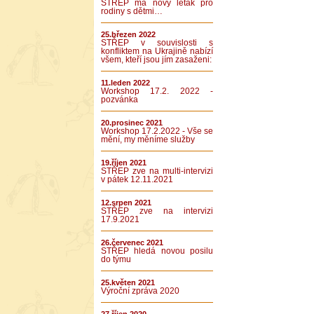
STŘEP má nový leták pro
rodiny s dětmi…
25.březen 2022
STŘEP v souvislosti s
konfliktem na Ukrajině nabízí
všem, kteří jsou jím zasaženi:
11.leden 2022
Workshop 17.2. 2022 -
pozvánka
20.prosinec 2021
Workshop 17.2.2022 - Vše se
mění, my měníme služby
19.říjen 2021
STŘEP zve na multi-intervizi
v pátek 12.11.2021
12.srpen 2021
STŘEP zve na intervizi
17.9.2021
26.červenec 2021
STŘEP hledá novou posilu
do týmu
25.květen 2021
Výroční zpráva 2020