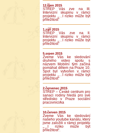
12.říjen 2015
STŘEP Vás zve na III.
Intervizní skupinu v rámci
projektu „…I riziko může být
příležitost“
1.září 2015
STŘEP Vás zve na II.
Intervizní skupinu v rámci
projektu „…I riziko může být
příležitost“
5.srpen 2015
Zveme Vás ke sledování
druhého video spotu s
názvem Mobilní tým začíná
pomáhat dětem na Praze 10.
Spot byl vytvořen v rámci
projektu „…I riziko může být
příležitost“
2.červenec 2015
STŘEP – České centrum pro
sanaci rodiny hledá pro své
středisko v Praze sociální
pracovnici/ka
10.červen 2015
Zveme Vás ke sledování
našeho youtube kanálu, který
jsme založili v rámci projektu
„…I riziko může být
příležitost“.