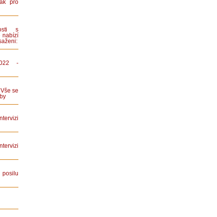
ák pro
sti s
 nabízí
saženi:
022 -
 Vše se
by
tervizi
ervizi
posilu