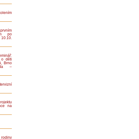
lením
rvním
ním po
 10.10.
minář:
 o děti
ů, Brno
iada –
rvizní
rojektu
nce na
rodiny