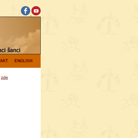
AKT
ENGLISH
e
zde