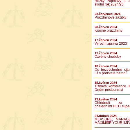
Hezký, zajímavý a ú
školní rok 2024/25
23.červenec 2024
Prázdninové zážitky
28.červen 2024
Krásné prázdniny
17.červen 2024
Výroční zpráva 2023
13.červen 2024
Ozvěny chudoby
10.červen 2024
Do bezvýchodné situ
už v podstatě narodí
15.květen 2024
Tisková konference 
Dnům pěstounství
13.květen 2024
Ohlédnutí za 
posledními HCD supe
24.duben 2024
MEASURE, MANAG
MAXIMISE YOUR IMP