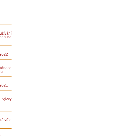
ívání
ena na
 2022
Vánoce
Pu
 2021
ýzvy
ré vůle