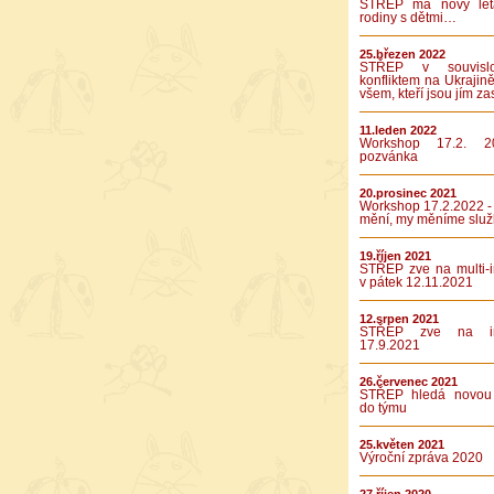
STŘEP má nový let
rodiny s dětmi…
25.březen 2022
STŘEP v souvislo
konfliktem na Ukrajině
všem, kteří jsou jím za
11.leden 2022
Workshop 17.2. 2
pozvánka
20.prosinec 2021
Workshop 17.2.2022 -
mění, my měníme služ
19.říjen 2021
STŘEP zve na multi-in
v pátek 12.11.2021
12.srpen 2021
STŘEP zve na int
17.9.2021
26.červenec 2021
STŘEP hledá novou 
do týmu
25.květen 2021
Výroční zpráva 2020