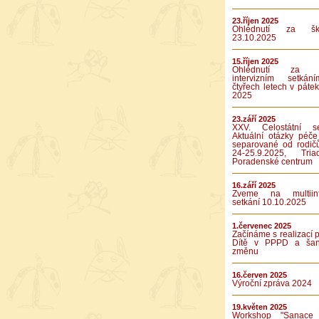
23.říjen 2025
Ohlédnutí za ško
23.10.2025
15.říjen 2025
Ohlédnutí za p
intervizním setká
čtyřech letech v pátek
2025
23.září 2025
XXV. Celostátní se
Aktuální otázky péče
separované od rodič
24-25.9.2025, Tr
Poradenské centrum
16.září 2025
Zveme na multiinte
setkání 10.10.2025
1.červenec 2025
Začínáme s realizací p
Dítě v PPPD a ša
změnu
16.červen 2025
Výroční zpráva 2024
19.květen 2025
Workshop "Sanace 