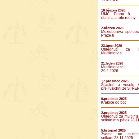
17.4.2026
10.březen 2026
ÚMČ Praha 8 - D
obezita a role rodiny
2.březen 2026
Mezioborová spolupr
Praze 8
23.únor 2026
Ohlédnutí za pá
Multiintervizí
21.leden 2026
Multiintervizní s
20.2.2026
17.prosinec 2025
Šťastné a veselé 
přejí všichni ze STŘE
9.prosinec 2025
Krabice od bot
2.prosinec 2025
Ohlédnutí za multiinte
setkáním v pátek 28.1
5.listopad 2025
Zveme na multiinte
setkání 28.11.2025