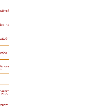
ětská
áce na
teční
etkání
Vánoce
Pu
rvizním
1.2025
rvizní