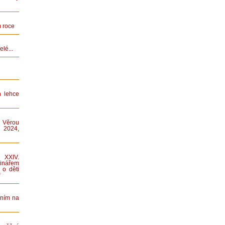
 roce
lé...
n lehce
 Věrou
 2024,
XXIV.
nářem
 o děti
“
áním na