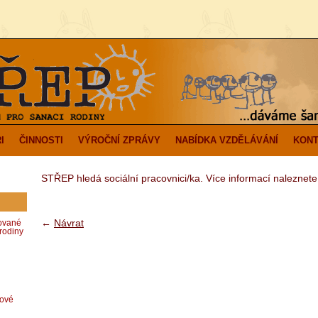
I
ČINNOSTI
VÝROČNÍ ZPRÁVY
NABÍDKA VZDĚLÁVÁNÍ
KONT
STŘEP hledá sociální pracovnici/ka. Více informací naleznet
←
Návrat
zované
rodiny
dové