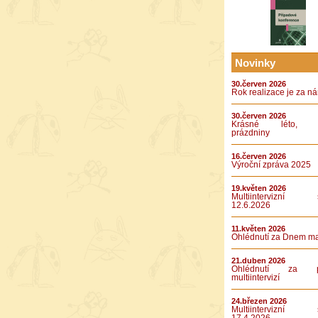
Novinky
30.červen 2026
Rok realizace je za n
30.červen 2026
Krásné léto, k
prázdniny
16.červen 2026
Výroční zpráva 2025
19.květen 2026
Multiintervizní s
12.6.2026
11.květen 2026
Ohlédnutí za Dnem m
21.duben 2026
Ohlédnutí za pá
multiintervizí
24.březen 2026
Multiintervizní s