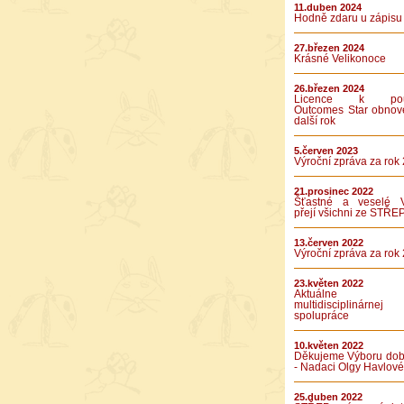
11.duben 2024
Hodně zdaru u zápisu
27.březen 2024
Krásné Velikonoce
26.březen 2024
Licence k použ
Outcomes Star obnov
další rok
5.červen 2023
Výroční zpráva za rok
21.prosinec 2022
Šťastné a veselé 
přejí všichni ze STŘE
13.červen 2022
Výroční zpráva za rok
23.květen 2022
Aktuálne v
multidisciplinárnej
spolupráce
10.květen 2022
Děkujeme Výboru dob
- Nadaci Olgy Havlové
25.duben 2022