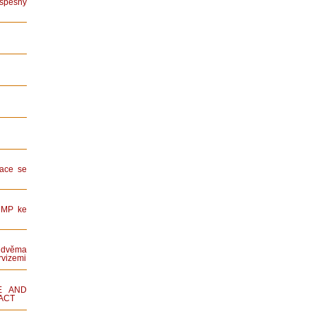
spěšný
ace se
HMP ke
dvěma
rvizemi
E AND
ACT