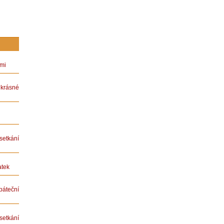
ámi
rásné
etkání
atek
teční
etkání