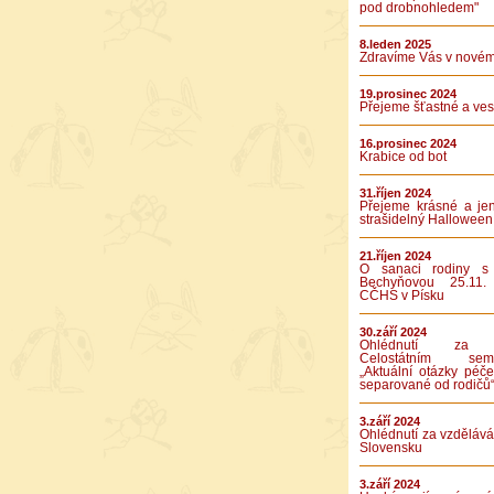
pod drobnohledem"
8.leden 2025
Zdravíme Vás v novém
19.prosinec 2024
Přejeme šťastné a vese
16.prosinec 2024
Krabice od bot
31.říjen 2024
Přejeme krásné a je
strašidelný Halloween
21.říjen 2024
O sanaci rodiny s
Bechyňovou 25.11.
CČHS v Písku
30.září 2024
Ohlédnutí za 
Celostátním semi
„Aktuální otázky péče
separované od rodičů
3.září 2024
Ohlédnutí za vzděláv
Slovensku
3.září 2024