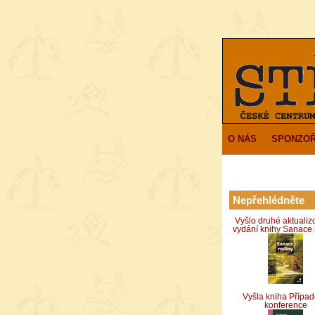
O NÁS
SPONZOŘ
Nepřehlédněte
Vyšlo druhé aktuali
vydání knihy Sanace 
Vyšla kniha Přípa
konference