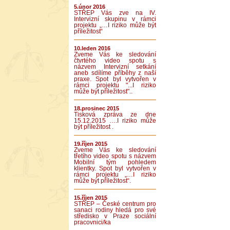
5.únor 2016
STŘEP Vás zve na IV.
Intervizní skupinu v rámci
projektu „…I riziko může být
příležitost“
10.leden 2016
Zveme Vás ke sledování
čtvrtého video spotu s
názvem Intervizní setkání
aneb sdílíme příběhy z naší
praxe. Spot byl vytvořen v
rámci projektu "...I riziko
může být příležitost"..
18.prosinec 2015
Tisková zpráva ze dne
15.12.2015 ….I riziko může
být příležitost .
19.říjen 2015
Zveme Vás ke sledování
třetího video spotu s názvem
Mobilní tým pohledem
klientky. Spot byl vytvořen v
rámci projektu „…I riziko
může být příležitost“.
15.říjen 2015
STŘEP – České centrum pro
sanaci rodiny hledá pro své
středisko v Praze sociální
pracovnici/ka