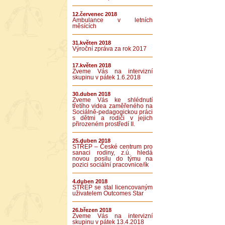
12.červenec 2018
Ambulance v letních
měsících
31.květen 2018
Výroční zpráva za rok 2017
17.květen 2018
Zveme Vás na intervizní
skupinu v pátek 1.6.2018
30.duben 2018
Zveme Vás ke shlédnutí
třetího videa zaměřeného na
Sociálně-pedagogickou práci
s dětmi a rodiči v jejich
přirozeném prostředí II.
25.duben 2018
STŘEP – České centrum pro
sanaci rodiny, z.ú. hledá
novou posilu do týmu na
pozici sociální pracovnice/ík
4.duben 2018
STŘEP se stal licencovaným
uživatelem Outcomes Star
26.březen 2018
Zveme Vás na intervizní
skupinu v pátek 13.4.2018