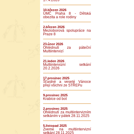
17.4.2026
10.březen 2026
ÚMČ Praha 8 - Dětská
obezita a role rodiny
2.březen 2026
Mezioborová spolupráce na
Praze 8
23.únor 2026
Ohlédnutí za páteční
Multiintervizí
21.leden 2026
Multiintervizní setkání
20.2.2026
17.prosinec 2025
Šťastné a veselé Vánoce
přejí všichni ze STŘEPu
9.prosinec 2025
Krabice od bot
2.prosinec 2025
Ohlédnutí za multiintervizním
setkáním v pátek 28.11.2025
5.listopad 2025
Zveme na multiintervizní
setkání 28.11.2025