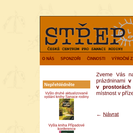
O NÁS
SPONZOŘI
ČINNOSTI
VÝROČNÍ 
Zveme Vás na 
prázdninami
v
Nepřehlédněte
v prostorác
místnost v příz
Vyšlo druhé aktualizované
vydání knihy Sanace rodiny
←
Návrat
Vyšla kniha Případové
konference