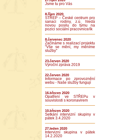
27.říjen 2020
Jsme tu pro Vás
8.říjen 2020
STŘEP – České centrum pro
sanaci rodiny, z.ú. hledá
novou posilu do týmu na
pozici sociální pracovnice/ík
8.červenec 2020
Začínáme s realizací projektu
"Vše se mění, my měníme
služby"
23.červen 2020
Výroční zpráva 2019
22.červen 2020
Informace po zprovoznění
webu - Naše služby fungují
16.březen 2020
Opatření ve STŘEPu v
souvislosti s koronavirem
10.březen 2020
Setkání intervizní skupiny v
pátek 3.4.2020
27.leden 2020
Intervizní skupina v pátek
14.2.2020