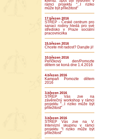
klientů. Spot byl vytvořen v
rámci projektu "...I riziko
může být příležitost"
17.březen 2016
STŘEP - České centrum pro
sanaci rodiny hledá pro své
středisko v Praze sociální
pracovnici/ka
15.březen 2016
Chcete mít radost? Darujte ji!
10.březen 2016
Peříčkový den/Pomozte
dětem se koná dne 1.4.2016
4.březen 2016
Kampaň Pomozte dětem
2016
3.březen 2016
STŘEP Vás zve na
závěrečný workshop v rámci
projektu "...I riziko může být
příležitost"
3.březen 2016
STŘEP Vás zve na V.
Intervizní skupinu v rámci
projektu "I riziko může být
příležitost"