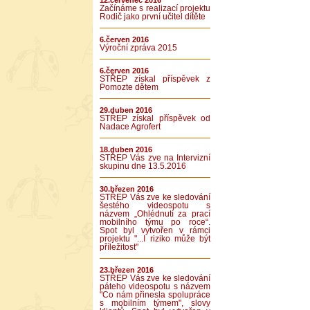
12.červenec 2016
Začínáme s realizací projektu
Rodič jako první učitel dítěte
6.červen 2016
Výroční zpráva 2015
6.červen 2016
STŘEP získal příspěvek z
Pomozte dětem
29.duben 2016
STŘEP získal příspěvek od
Nadace Agrofert
18.duben 2016
STŘEP Vás zve na Intervizní
skupinu dne 13.5.2016
30.březen 2016
STŘEP Vás zve ke sledování
šestého videospotu s
názvem „Ohlédnutí za prací
mobilního týmu po roce“.
Spot byl vytvořen v rámci
projektu "...I riziko může být
příležitost"
23.březen 2016
STŘEP Vás zve ke sledování
páteho videospotu s názvem
"Co nám přinesla spolupráce
s mobilním týmem", slovy