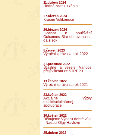
11.duben 2024
Hodně zdaru u zápisu
27.březen 2024
Krásné Velikonoce
26.březen 2024
Licence k používání
Outcomes Star obnovena na
další rok
5.červen 2023
Výroční zpráva za rok 2022
21.prosinec 2022
Šťastné a veselé Vánoce
přejí všichni ze STŘEPu
13.červen 2022
Výroční zpráva za rok 2021
23.květen 2022
Aktuálne výzvy
multidisciplinárnej
spolupráce
10.květen 2022
Děkujeme Výboru dobré vůle
- Nadaci Olgy Havlové
25.duben 2022