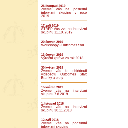
26.listopad 2019
Zveme Vás na poslední
intervizní skupinu v roce
2019
17.září 2019
STŘEP Vás zve na intervizní
skupinu 11.10. 2019
20.červen 2019
Workshopy - Outcomes Star
13.červen 2019
Výroční zpráva za rok 2018
30.květen 2019
Zveme vás ke shlédnutí
videošotu Outcomes Star:
Branky a ploty
15.květen 2019
Zveme vás na intervizní
skupinu 7.6.2019
1.listopad 2018
Zveme vás na intervizní
skupinu 30.11.2018
12.září 2018
Zveme Vás na podzimní
intervizní skupinu