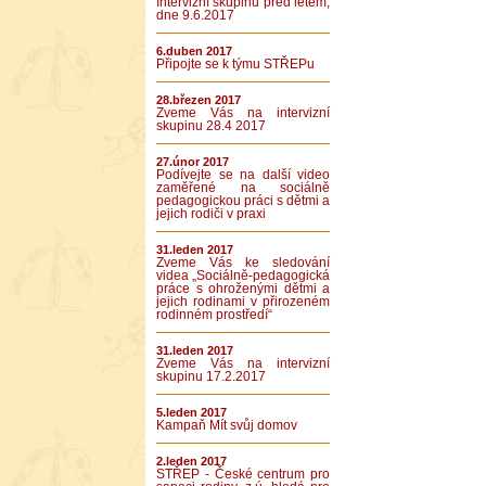
Intervizní skupinu před létem,
dne 9.6.2017
6.duben 2017
Připojte se k týmu STŘEPu
28.březen 2017
Zveme Vás na intervizní
skupinu 28.4 2017
27.únor 2017
Podívejte se na další video
zaměřené na sociálně
pedagogickou práci s dětmi a
jejich rodiči v praxi
31.leden 2017
Zveme Vás ke sledování
videa „Sociálně-pedagogická
práce s ohroženými dětmi a
jejich rodinami v přirozeném
rodinném prostředí“
31.leden 2017
Zveme Vás na intervizní
skupinu 17.2.2017
5.leden 2017
Kampaň Mít svůj domov
2.leden 2017
STŘEP - České centrum pro