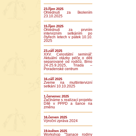
23.říjen 2025
Ohlédnutí za školením
23.10.2025
15.říjen 2025
Ohlédnutí za prvním
intervizním setkáním po
čtyřech letech v pátek 10.10.
2025
23.září 2025
XXV. Celostátní seminář:
Aktuální otázky péče o děti
separované od rodičů, Brno
24-25.9.2025, Triada –
Poradenské centrum
16.září 2025
Zveme na multiintervizní
setkání 10.10.2025
1.červenec 2025
Začínáme s realizací projektu
Dítě v PPPD a šance na
změnu
16.červen 2025
Výroční zpráva 2024
19.květen 2025
Workshop "Sanace rodiny