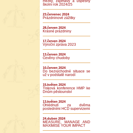
Hezký, zajímavý a úspěšný
školní rok 2024/25
23.červenec 2024
Prázdninové zážitky
28.červen 2024
Krásné prázdniny
17.červen 2024
Výroční zpráva 2023
13.červen 2024
Ozvěny chudoby
10.červen 2024
Do bezvýchodné situace se
už v podstatě narodí
15.květen 2024
Tisková konference HMP ke
Dnům pěstounství
13.květen 2024
Ohlédnutí za dvěma
posledními HCD supervizemi
24.duben 2024
MEASURE, MANAGE AND
MAXIMISE YOUR IMPACT