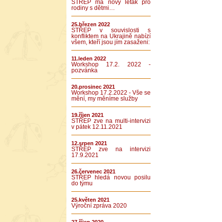
STŘEP má nový leták pro
rodiny s dětmi…
25.březen 2022
STŘEP v souvislosti s
konfliktem na Ukrajině nabízí
všem, kteří jsou jím zasaženi:
11.leden 2022
Workshop 17.2. 2022 -
pozvánka
20.prosinec 2021
Workshop 17.2.2022 - Vše se
mění, my měníme služby
19.říjen 2021
STŘEP zve na multi-intervizi
v pátek 12.11.2021
12.srpen 2021
STŘEP zve na intervizi
17.9.2021
26.červenec 2021
STŘEP hledá novou posilu
do týmu
25.květen 2021
Výroční zpráva 2020