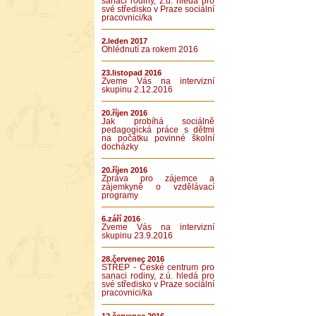
sanaci rodiny, z.ú. hledá pro
své středisko v Praze sociální
pracovnici/ka
2.leden 2017
Ohlédnutí za rokem 2016
23.listopad 2016
Zveme Vás na intervizní
skupinu 2.12.2016
20.říjen 2016
Jak probíhá sociálně
pedagogická práce s dětmi
na počátku povinné školní
docházky
20.říjen 2016
Zpráva pro zájemce a
zájemkyně o vzdělávací
programy
6.září 2016
Zveme Vás na intervizní
skupinu 23.9.2016
28.červenec 2016
STŘEP - České centrum pro
sanaci rodiny, z.ú. hledá pro
své středisko v Praze sociální
pracovnici/ka