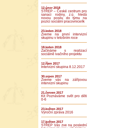
12.únor 2018
STŘEP – České centrum pro
sanaci rodiny, z.ú. hledá
novou posilu do týmu na
pozici sociální pracovnice/ík
23.leden 2018
Zveme na první intervizní
skupinu v letošním roce
18.leden 2018
Začínáme s realizací
sociálně ivačního projektu
12.říjen 2017
Intervizní skupina 8.12.2017
30.srpen 2017
Zveme vás na zářijovou
intervizní skupinu
21.červen 2017
Kit Poznáváme svět pro děti
0-6
23.květen 2017
Výroční zpráva 2016
17.květen 2017
STŘEP Vás zve na poslední