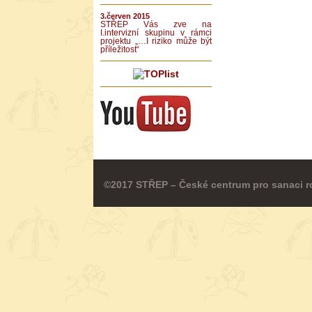
3.červen 2015
STŘEP Vás zve na
I.intervizní skupinu v rámci
projektu „…I riziko může být
příležitost“
©2017 STŘEP – České centrum pro sanaci r