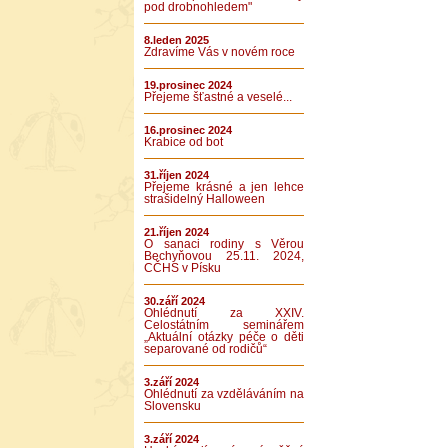
pod drobnohledem"
8.leden 2025
Zdravíme Vás v novém roce
19.prosinec 2024
Přejeme šťastné a veselé...
16.prosinec 2024
Krabice od bot
31.říjen 2024
Přejeme krásné a jen lehce
strašidelný Halloween
21.říjen 2024
O sanaci rodiny s Věrou
Bechyňovou 25.11. 2024,
CČHS v Písku
30.září 2024
Ohlédnutí za XXIV.
Celostátním seminářem
„Aktuální otázky péče o děti
separované od rodičů“
3.září 2024
Ohlédnutí za vzděláváním na
Slovensku
3.září 2024