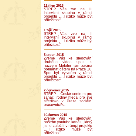
12.říjen 2015
STŘEP Vás zve na III.
Intervizní skupinu v rámci
projektu „…I riziko může být
příležitost“
1.září 2015
STŘEP Vás zve na II.
Intervizní skupinu v rámci
projektu „…I riziko může být
příležitost“
5.srpen 2015
Zveme Vás ke sledování
druhého video spotu s
názvem Mobilní tým začíná
pomáhat dětem na Praze 10.
Spot byl vytvořen v rámci
projektu „…I riziko může být
příležitost“
2.červenec 2015
STŘEP – České centrum pro
sanaci rodiny hledá pro své
středisko v Praze sociální
pracovnici/ka
10.červen 2015
Zveme Vás ke sledování
našeho youtube kanálu, který
jsme založili v rámci projektu
„…I riziko může být
příležitost“.