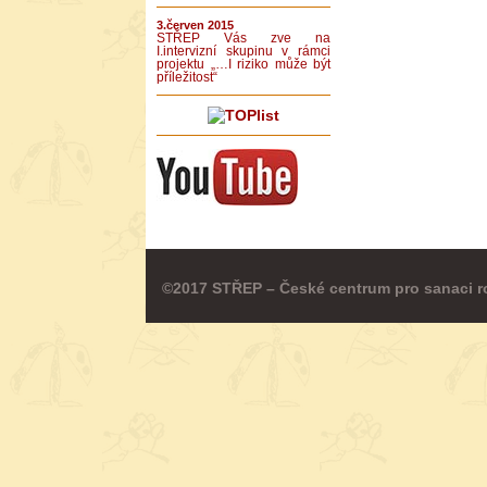
3.červen 2015
STŘEP Vás zve na
I.intervizní skupinu v rámci
projektu „…I riziko může být
příležitost“
©2017 STŘEP – České centrum pro sanaci r