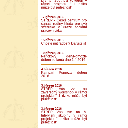
klientů. Spot byl vytvořen v
rámci projektu "...I riziko
může být příležitost"
17.březen 2016
STŘEP - České centrum pro
sanaci rodiny hledá pro své
středisko v Praze sociální
pracovnici/ka
15.březen 2016
Chcete mít radost? Darujte ji!
10.březen 2016
Peříčkový den/Pomozte
dětem se koná dne 1.4.2016
4.březen 2016
Kampaň Pomozte dětem
2016
3.březen 2016
STŘEP Vás zve na
závěrečný workshop v rámci
projektu "...I riziko může být
příležitost"
3.březen 2016
STŘEP Vás zve na V.
Intervizní skupinu v rámci
projektu "I riziko může být
příležitost"