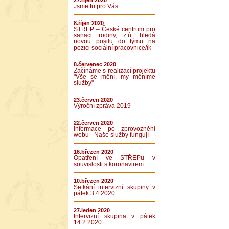
27.říjen 2020
Jsme tu pro Vás
8.říjen 2020
STŘEP – České centrum pro
sanaci rodiny, z.ú. hledá
novou posilu do týmu na
pozici sociální pracovnice/ík
8.červenec 2020
Začínáme s realizací projektu
"Vše se mění, my měníme
služby"
23.červen 2020
Výroční zpráva 2019
22.červen 2020
Informace po zprovoznění
webu - Naše služby fungují
16.březen 2020
Opatření ve STŘEPu v
souvislosti s koronavirem
10.březen 2020
Setkání intervizní skupiny v
pátek 3.4.2020
27.leden 2020
Intervizní skupina v pátek
14.2.2020