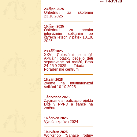
←
Návrat
23.říjen 2025
Ohlédnutí za školením
23.10.2025
15.říjen 2025
Ohlédnutí za prvním
intervizním setkáním po
čtyřech letech v pátek 10.10.
2025
23.září 2025
XXV. Celostátní seminář:
Aktuální otázky péče o děti
separované od rodičů, Brno
24-25.9.2025, Triada –
Poradenské centrum
16.září 2025
Zveme na multiintervizní
setkání 10.10.2025
1.červenec 2025
Začínáme s realizací projektu
Dítě v PPPD a šance na
změnu
16.červen 2025
Výroční zpráva 2024
19.květen 2025
Workshop "Sanace rodiny