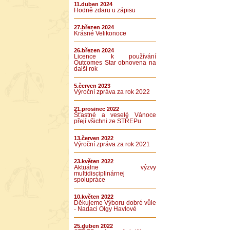
11.duben 2024
Hodně zdaru u zápisu
27.březen 2024
Krásné Velikonoce
26.březen 2024
Licence k používání
Outcomes Star obnovena na
další rok
5.červen 2023
Výroční zpráva za rok 2022
21.prosinec 2022
Šťastné a veselé Vánoce
přejí všichni ze STŘEPu
13.červen 2022
Výroční zpráva za rok 2021
23.květen 2022
Aktuálne výzvy
multidisciplinárnej
spolupráce
10.květen 2022
Děkujeme Výboru dobré vůle
- Nadaci Olgy Havlové
25.duben 2022