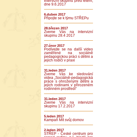
Intervizní skupinu před létem,
dne 9.6.2017
6.duben 2017
Připojte se k týmu STŘEPu
28.březen 2017
Zveme Vás na intervizní
skupinu 28.4 2017
27.únor 2017
Podívejte se na další video
zaměřené na sociálně
pedagogickou práci s dětmi a
jejich rodiči v praxi
31.leden 2017
Zveme Vás ke sledování
videa „Sociálně-pedagogická
práce s ohroženými dětmi a
jejich rodinami v přirozeném
rodinném prostředí“
31.leden 2017
Zveme Vás na intervizní
skupinu 17.2.2017
5.leden 2017
Kampaň Mít svůj domov
2.leden 2017
STŘEP - České centrum pro