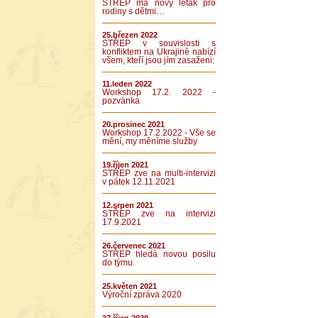
STŘEP má nový leták pro
rodiny s dětmi…
25.březen 2022
STŘEP v souvislosti s
konfliktem na Ukrajině nabízí
všem, kteří jsou jím zasaženi:
11.leden 2022
Workshop 17.2. 2022 -
pozvánka
20.prosinec 2021
Workshop 17.2.2022 - Vše se
mění, my měníme služby
19.říjen 2021
STŘEP zve na multi-intervizi
v pátek 12.11.2021
12.srpen 2021
STŘEP zve na intervizi
17.9.2021
26.červenec 2021
STŘEP hledá novou posilu
do týmu
25.květen 2021
Výroční zpráva 2020