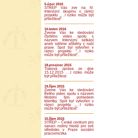
5.únor 2016
STŘEP Vás zve na IV.
Intervizní skupinu v rámci
projektu „…I riziko může být
příležitost“
10.leden 2016
Zveme Vás ke sledování
čtvrtého video spotu s
názvem Intervizní setkání
aneb sdílíme příběhy z naší
praxe. Spot byl vytvořen v
rámci projektu "...I riziko
může být příležitost"..
18.prosinec 2015
Tisková zpráva ze dne
15.12.2015 ….I riziko může
být příležitost .
19.říjen 2015
Zveme Vás ke sledování
třetího video spotu s názvem
Mobilní tým pohledem
klientky. Spot byl vytvořen v
rámci projektu „…I riziko
může být příležitost“.
15.říjen 2015
STŘEP – České centrum pro
sanaci rodiny hledá pro své
středisko v Praze sociální
pracovnici/ka