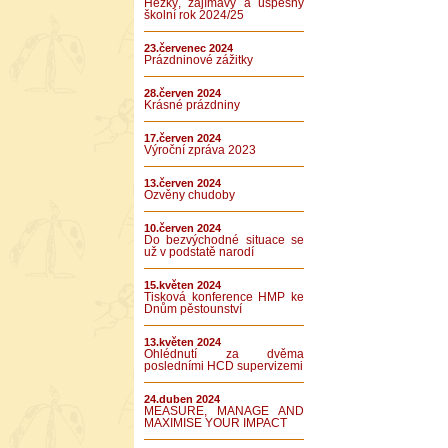
Hezký, zajímavý a úspěšný
školní rok 2024/25
23.červenec 2024
Prázdninové zážitky
28.červen 2024
Krásné prázdniny
17.červen 2024
Výroční zpráva 2023
13.červen 2024
Ozvěny chudoby
10.červen 2024
Do bezvýchodné situace se
už v podstatě narodí
15.květen 2024
Tisková konference HMP ke
Dnům pěstounství
13.květen 2024
Ohlédnutí za dvěma
posledními HCD supervizemi
24.duben 2024
MEASURE, MANAGE AND
MAXIMISE YOUR IMPACT