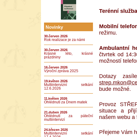
Terénní služb
Mobilní telefo
Novinky
režimu.
30.červen 2026
Rok realizace je za námi
Ambulantní h
30.červen 2026
čtvrtek od 14:
Krásné léto, krásné
prázdniny
možností telefo
16.červen 2026
Výroční zpráva 2025
Dotazy zasí
19.květen 2026
strep.mkon@ce
Multiintervizní setkání
bude možné.
12.6.2026
11.květen 2026
Ohlédnutí za Dnem matek
Provoz STŘEP
situace a při
21.duben 2026
našem webu a 
Ohlédnutí za páteční
multiintervizí
24.březen 2026
Přejeme Vám ho
Multiintervizní setkání