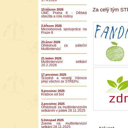
17.4.2026
Za celý tým S
10.březen 2026
ÚMČ Praha 8 - Dětská
obezita a role rodiny
2.březen 2026
Mezioborová spolupráce na
Praze 8
23.únor 2026
Ohlédnutí za páteční
Multiintervizí
21.leden 2026
Multiintervizní setkání
20.2.2026
17.prosinec 2025
Šťastné a veselé Vánoce
přejí všichni ze STŘEPu
9.prosinec 2025
Krabice od bot
2.prosinec 2025
Ohlédnutí za multiintervizním
setkáním v pátek 28.11.2025
5.listopad 2025
Zveme na multiintervizní
setkání 28.11.2025