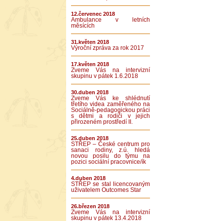
12.červenec 2018
Ambulance v letních
měsících
31.květen 2018
Výroční zpráva za rok 2017
17.květen 2018
Zveme Vás na intervizní
skupinu v pátek 1.6.2018
30.duben 2018
Zveme Vás ke shlédnutí
třetího videa zaměřeného na
Sociálně-pedagogickou práci
s dětmi a rodiči v jejich
přirozeném prostředí II.
25.duben 2018
STŘEP – České centrum pro
sanaci rodiny, z.ú. hledá
novou posilu do týmu na
pozici sociální pracovnice/ík
4.duben 2018
STŘEP se stal licencovaným
uživatelem Outcomes Star
26.březen 2018
Zveme Vás na intervizní
skupinu v pátek 13.4.2018