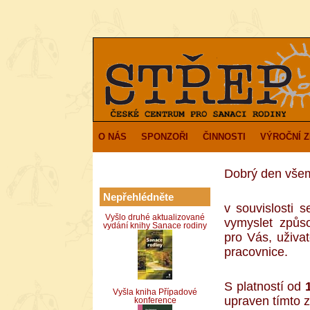
O NÁS
SPONZOŘI
ČINNOSTI
VÝROČNÍ 
Dobrý den vše
Nepřehlédněte
v souvislosti s
Vyšlo druhé aktualizované
vymyslet způs
vydání knihy Sanace rodiny
pro Vás, uživat
pracovnice.
S platností od
Vyšla kniha Případové
upraven tímto 
konference