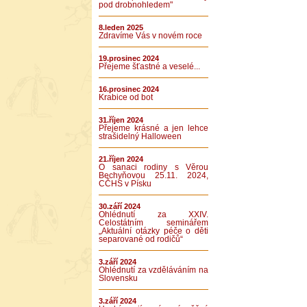
pod drobnohledem"
8.leden 2025
Zdravíme Vás v novém roce
19.prosinec 2024
Přejeme šťastné a veselé...
16.prosinec 2024
Krabice od bot
31.říjen 2024
Přejeme krásné a jen lehce
strašidelný Halloween
21.říjen 2024
O sanaci rodiny s Věrou
Bechyňovou 25.11. 2024,
CČHS v Písku
30.září 2024
Ohlédnutí za XXIV.
Celostátním seminářem
„Aktuální otázky péče o děti
separované od rodičů“
3.září 2024
Ohlédnutí za vzděláváním na
Slovensku
3.září 2024