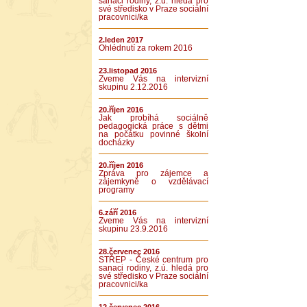
sanaci rodiny, z.ú. hledá pro
své středisko v Praze sociální
pracovnici/ka
2.leden 2017
Ohlédnutí za rokem 2016
23.listopad 2016
Zveme Vás na intervizní
skupinu 2.12.2016
20.říjen 2016
Jak probíhá sociálně
pedagogická práce s dětmi
na počátku povinné školní
docházky
20.říjen 2016
Zpráva pro zájemce a
zájemkyně o vzdělávací
programy
6.září 2016
Zveme Vás na intervizní
skupinu 23.9.2016
28.červenec 2016
STŘEP - České centrum pro
sanaci rodiny, z.ú. hledá pro
své středisko v Praze sociální
pracovnici/ka