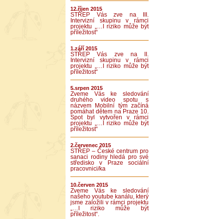
12.říjen 2015
STŘEP Vás zve na III.
Intervizní skupinu v rámci
projektu „…I riziko může být
příležitost“
1.září 2015
STŘEP Vás zve na II.
Intervizní skupinu v rámci
projektu „…I riziko může být
příležitost“
5.srpen 2015
Zveme Vás ke sledování
druhého video spotu s
názvem Mobilní tým začíná
pomáhat dětem na Praze 10.
Spot byl vytvořen v rámci
projektu „…I riziko může být
příležitost“
2.červenec 2015
STŘEP – České centrum pro
sanaci rodiny hledá pro své
středisko v Praze sociální
pracovnici/ka
10.červen 2015
Zveme Vás ke sledování
našeho youtube kanálu, který
jsme založili v rámci projektu
„…I riziko může být
příležitost“.