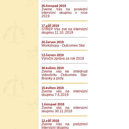
26.listopad 2019
Zveme Vás na poslední
intervizní skupinu v roce
2019
17.září 2019
STŘEP Vás zve na intervizní
skupinu 11.10. 2019
20.červen 2019
Workshopy - Outcomes Star
13.červen 2019
Výroční zpráva za rok 2018
30.květen 2019
Zveme vás ke shlédnutí
videošotu Outcomes Star:
Branky a ploty
15.květen 2019
Zveme vás na intervizní
skupinu 7.6.2019
1.listopad 2018
Zveme vás na intervizní
skupinu 30.11.2018
12.září 2018
Zveme Vás na podzimní
intervizní skupinu