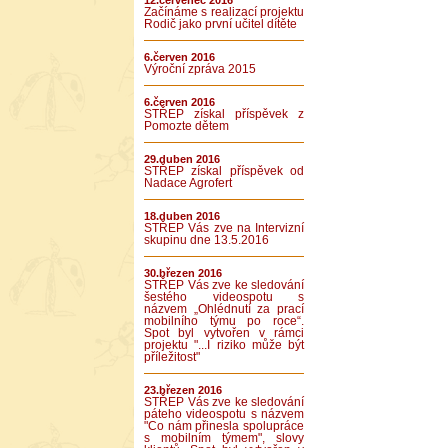
12.červenec 2016
Začínáme s realizací projektu
Rodič jako první učitel dítěte
6.červen 2016
Výroční zpráva 2015
6.červen 2016
STŘEP získal příspěvek z
Pomozte dětem
29.duben 2016
STŘEP získal příspěvek od
Nadace Agrofert
18.duben 2016
STŘEP Vás zve na Intervizní
skupinu dne 13.5.2016
30.březen 2016
STŘEP Vás zve ke sledování
šestého videospotu s
názvem „Ohlédnutí za prací
mobilního týmu po roce“.
Spot byl vytvořen v rámci
projektu "...I riziko může být
příležitost"
23.březen 2016
STŘEP Vás zve ke sledování
páteho videospotu s názvem
"Co nám přinesla spolupráce
s mobilním týmem", slovy