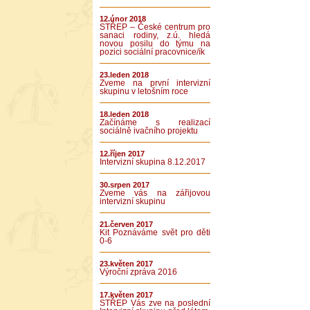
12.únor 2018
STŘEP – České centrum pro
sanaci rodiny, z.ú. hledá
novou posilu do týmu na
pozici sociální pracovnice/ík
23.leden 2018
Zveme na první intervizní
skupinu v letošním roce
18.leden 2018
Začínáme s realizací
sociálně ivačního projektu
12.říjen 2017
Intervizní skupina 8.12.2017
30.srpen 2017
Zveme vás na zářijovou
intervizní skupinu
21.červen 2017
Kit Poznáváme svět pro děti
0-6
23.květen 2017
Výroční zpráva 2016
17.květen 2017
STŘEP Vás zve na poslední