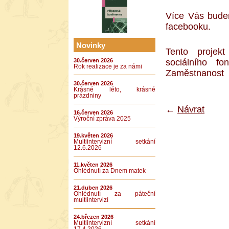
Více Vás bude
facebooku.
Novinky
Tento projek
30.červen 2026
sociálního fo
Rok realizace je za námi
Zaměstnanost
30.červen 2026
Krásné léto, krásné
prázdniny
←
Návrat
16.červen 2026
Výroční zpráva 2025
19.květen 2026
Multiintervizní setkání
12.6.2026
11.květen 2026
Ohlédnutí za Dnem matek
21.duben 2026
Ohlédnutí za páteční
multiintervizí
24.březen 2026
Multiintervizní setkání