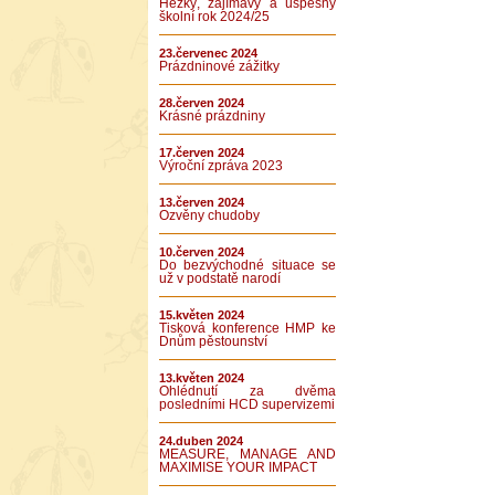
Hezký, zajímavý a úspěšný
školní rok 2024/25
23.červenec 2024
Prázdninové zážitky
28.červen 2024
Krásné prázdniny
17.červen 2024
Výroční zpráva 2023
13.červen 2024
Ozvěny chudoby
10.červen 2024
Do bezvýchodné situace se
už v podstatě narodí
15.květen 2024
Tisková konference HMP ke
Dnům pěstounství
13.květen 2024
Ohlédnutí za dvěma
posledními HCD supervizemi
24.duben 2024
MEASURE, MANAGE AND
MAXIMISE YOUR IMPACT