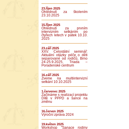
23.říjen 2025
Ohlédnutí za školením
23.10.2025
15.říjen 2025
Ohlédnutí za prvním
intervizním setkáním po
čtyřech letech v pátek 10.10.
2025
23.září 2025
XXV. Celostátní seminář:
Aktuální otázky péče o děti
separované od rodičů, Brno
24-25.9.2025, Triada –
Poradenské centrum
16.září 2025
Zveme na multiintervizní
setkání 10.10.2025
1.červenec 2025
Začínáme s realizací projektu
Dítě v PPPD a šance na
změnu
16.červen 2025
Výroční zpráva 2024
19.květen 2025
Workshop "Sanace rodiny