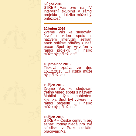
5.únor 2016
STŘEP Vás zve na IV.
Intervizní skupinu v rámci
projektu „…I riziko může být
příležitost“
10.leden 2016
Zveme Vás ke sledování
čtvrtého video spotu s
názvem Intervizní setkání
aneb sdílíme příběhy z naší
praxe. Spot byl vytvořen v
rámci projektu "...I riziko
může být příležitost"..
18.prosinec 2015
Tisková zpráva ze dne
15.12.2015 ….I riziko může
být příležitost .
19.říjen 2015
Zveme Vás ke sledování
třetího video spotu s názvem
Mobilní tým pohledem
klientky. Spot byl vytvořen v
rámci projektu „…I riziko
může být příležitost“.
15.říjen 2015
STŘEP – České centrum pro
sanaci rodiny hledá pro své
středisko v Praze sociální
pracovnici/ka