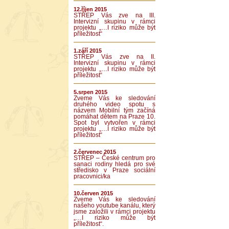
12.říjen 2015
STŘEP Vás zve na III.
Intervizní skupinu v rámci
projektu „…I riziko může být
příležitost“
1.září 2015
STŘEP Vás zve na II.
Intervizní skupinu v rámci
projektu „…I riziko může být
příležitost“
5.srpen 2015
Zveme Vás ke sledování
druhého video spotu s
názvem Mobilní tým začíná
pomáhat dětem na Praze 10.
Spot byl vytvořen v rámci
projektu „…I riziko může být
příležitost“
2.červenec 2015
STŘEP – České centrum pro
sanaci rodiny hledá pro své
středisko v Praze sociální
pracovnici/ka
10.červen 2015
Zveme Vás ke sledování
našeho youtube kanálu, který
jsme založili v rámci projektu
„…I riziko může být
příležitost“.