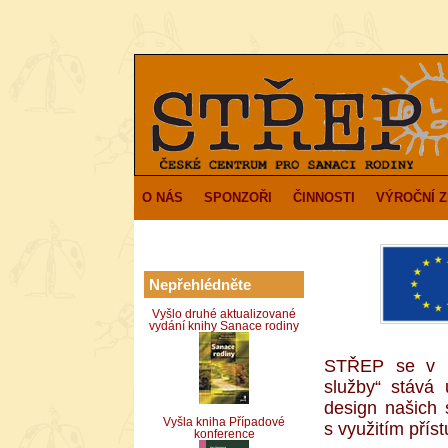
O NÁS
SPONZOŘI
ČINNOSTI
VÝROČNÍ 
Nepřehlédněte
Vyšlo druhé aktualizované
vydání knihy Sanace rodiny
STŘEP se v r
služby“ stává
design našich 
Vyšla kniha Případové
s využitím pří
konference