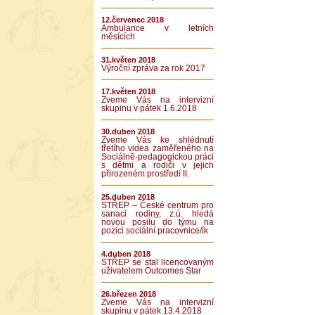
12.červenec 2018
Ambulance v letních
měsících
31.květen 2018
Výroční zpráva za rok 2017
17.květen 2018
Zveme Vás na intervizní
skupinu v pátek 1.6.2018
30.duben 2018
Zveme Vás ke shlédnutí
třetího videa zaměřeného na
Sociálně-pedagogickou práci
s dětmi a rodiči v jejich
přirozeném prostředí II.
25.duben 2018
STŘEP – České centrum pro
sanaci rodiny, z.ú. hledá
novou posilu do týmu na
pozici sociální pracovnice/ík
4.duben 2018
STŘEP se stal licencovaným
uživatelem Outcomes Star
26.březen 2018
Zveme Vás na intervizní
skupinu v pátek 13.4.2018