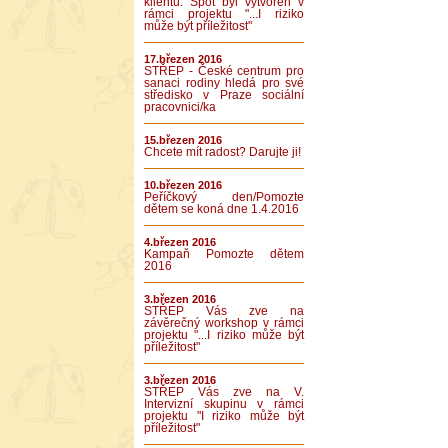
klientů. Spot byl vytvořen v
rámci projektu "...I riziko
může být příležitost"
17.březen 2016
STŘEP - České centrum pro
sanaci rodiny hledá pro své
středisko v Praze sociální
pracovnici/ka
15.březen 2016
Chcete mít radost? Darujte ji!
10.březen 2016
Peříčkový den/Pomozte
dětem se koná dne 1.4.2016
4.březen 2016
Kampaň Pomozte dětem
2016
3.březen 2016
STŘEP Vás zve na
závěrečný workshop v rámci
projektu "...I riziko může být
příležitost"
3.březen 2016
STŘEP Vás zve na V.
Intervizní skupinu v rámci
projektu "I riziko může být
příležitost"