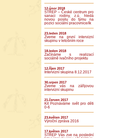
12.únor 2018
STŘEP – České centrum pro
sanaci rodiny, z.ú. hledá
novou posilu do týmu na
pozici sociální pracovnice/ík
23.leden 2018
Zveme na první intervizní
skupinu v letošním roce
18.leden 2018
Začínáme s realizací
sociálně ivačního projektu
12.říjen 2017
Intervizní skupina 8.12.2017
30.srpen 2017
Zveme vás na zářijovou
intervizní skupinu
21.červen 2017
Kit Poznáváme svět pro děti
0-6
23.květen 2017
Výroční zpráva 2016
17.květen 2017
STŘEP Vás zve na poslední