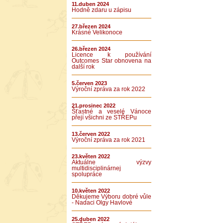
11.duben 2024
Hodně zdaru u zápisu
27.březen 2024
Krásné Velikonoce
26.březen 2024
Licence k používání
Outcomes Star obnovena na
další rok
5.červen 2023
Výroční zpráva za rok 2022
21.prosinec 2022
Šťastné a veselé Vánoce
přejí všichni ze STŘEPu
13.červen 2022
Výroční zpráva za rok 2021
23.květen 2022
Aktuálne výzvy
multidisciplinárnej
spolupráce
10.květen 2022
Děkujeme Výboru dobré vůle
- Nadaci Olgy Havlové
25.duben 2022