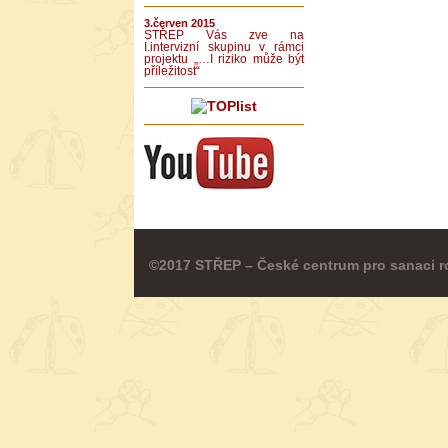
3.červen 2015
STŘEP Vás zve na
I.intervizní skupinu v rámci
projektu „…I riziko může být
příležitost“
©2017 STŘEP – České centrum pro sanaci r