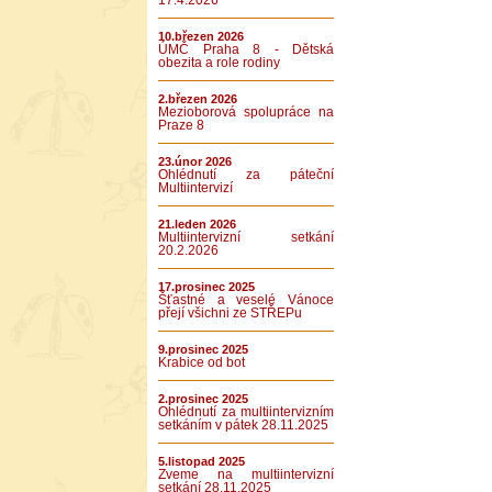
17.4.2026
10.březen 2026
ÚMČ Praha 8 - Dětská
obezita a role rodiny
2.březen 2026
Mezioborová spolupráce na
Praze 8
23.únor 2026
Ohlédnutí za páteční
Multiintervizí
21.leden 2026
Multiintervizní setkání
20.2.2026
17.prosinec 2025
Šťastné a veselé Vánoce
přejí všichni ze STŘEPu
9.prosinec 2025
Krabice od bot
2.prosinec 2025
Ohlédnutí za multiintervizním
setkáním v pátek 28.11.2025
5.listopad 2025
Zveme na multiintervizní
setkání 28.11.2025