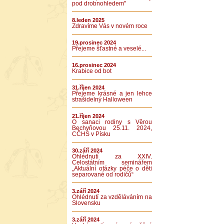
pod drobnohledem"
8.leden 2025
Zdravíme Vás v novém roce
19.prosinec 2024
Přejeme šťastné a veselé...
16.prosinec 2024
Krabice od bot
31.říjen 2024
Přejeme krásné a jen lehce
strašidelný Halloween
21.říjen 2024
O sanaci rodiny s Věrou
Bechyňovou 25.11. 2024,
CČHS v Písku
30.září 2024
Ohlédnutí za XXIV.
Celostátním seminářem
„Aktuální otázky péče o děti
separované od rodičů“
3.září 2024
Ohlédnutí za vzděláváním na
Slovensku
3.září 2024