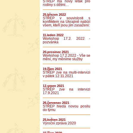
STŘEP má nový leták pro
rodiny s dětmi…
25.březen 2022
STŘEP v souvislosti s
konfliktem na Ukrajině nabízí
všem, kteří jsou jím zasaženi:
11.leden 2022
Workshop 17.2. 2022 -
pozvánka
20.prosinec 2021
Workshop 17.2.2022 - Vše se
mění, my měníme služby
19.říjen 2021
STŘEP zve na multi-intervizi
v pátek 12.11.2021
12.srpen 2021
STŘEP zve na intervizi
17.9.2021
26.červenec 2021
STŘEP hledá novou posilu
do týmu
25.květen 2021
Výroční zpráva 2020