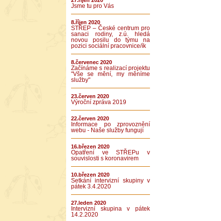
27.říjen 2020
Jsme tu pro Vás
8.říjen 2020
STŘEP – České centrum pro
sanaci rodiny, z.ú. hledá
novou posilu do týmu na
pozici sociální pracovnice/ík
8.červenec 2020
Začínáme s realizací projektu
"Vše se mění, my měníme
služby"
23.červen 2020
Výroční zpráva 2019
22.červen 2020
Informace po zprovoznění
webu - Naše služby fungují
16.březen 2020
Opatření ve STŘEPu v
souvislosti s koronavirem
10.březen 2020
Setkání intervizní skupiny v
pátek 3.4.2020
27.leden 2020
Intervizní skupina v pátek
14.2.2020