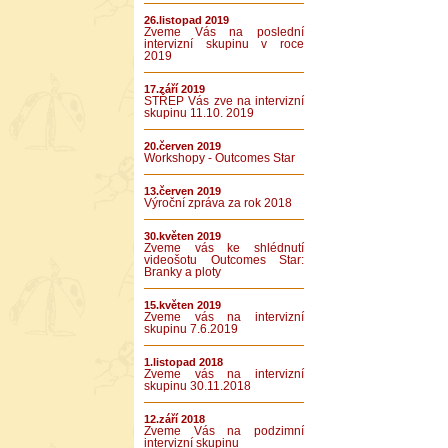
26.listopad 2019
Zveme Vás na poslední
intervizní skupinu v roce
2019
17.září 2019
STŘEP Vás zve na intervizní
skupinu 11.10. 2019
20.červen 2019
Workshopy - Outcomes Star
13.červen 2019
Výroční zpráva za rok 2018
30.květen 2019
Zveme vás ke shlédnutí
videošotu Outcomes Star:
Branky a ploty
15.květen 2019
Zveme vás na intervizní
skupinu 7.6.2019
1.listopad 2018
Zveme vás na intervizní
skupinu 30.11.2018
12.září 2018
Zveme Vás na podzimní
intervizní skupinu