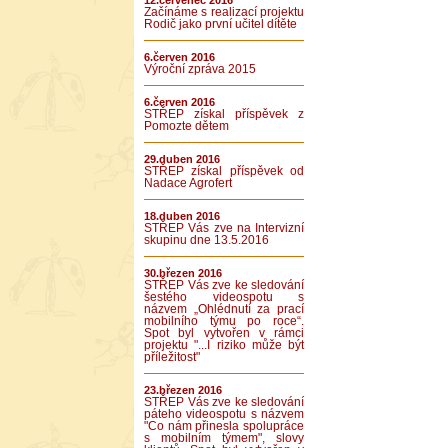
12.červenec 2016
Začínáme s realizací projektu
Rodič jako první učitel dítěte
6.červen 2016
Výroční zpráva 2015
6.červen 2016
STŘEP získal příspěvek z
Pomozte dětem
29.duben 2016
STŘEP získal příspěvek od
Nadace Agrofert
18.duben 2016
STŘEP Vás zve na Intervizní
skupinu dne 13.5.2016
30.březen 2016
STŘEP Vás zve ke sledování
šestého videospotu s
názvem „Ohlédnutí za prací
mobilního týmu po roce“.
Spot byl vytvořen v rámci
projektu "...I riziko může být
příležitost"
23.březen 2016
STŘEP Vás zve ke sledování
páteho videospotu s názvem
"Co nám přinesla spolupráce
s mobilním týmem", slovy