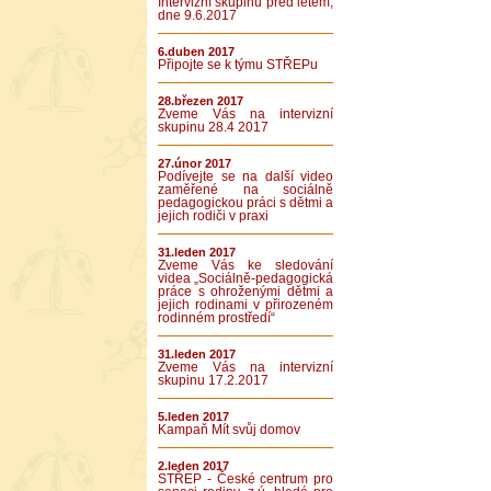
Intervizní skupinu před létem,
dne 9.6.2017
6.duben 2017
Připojte se k týmu STŘEPu
28.březen 2017
Zveme Vás na intervizní
skupinu 28.4 2017
27.únor 2017
Podívejte se na další video
zaměřené na sociálně
pedagogickou práci s dětmi a
jejich rodiči v praxi
31.leden 2017
Zveme Vás ke sledování
videa „Sociálně-pedagogická
práce s ohroženými dětmi a
jejich rodinami v přirozeném
rodinném prostředí“
31.leden 2017
Zveme Vás na intervizní
skupinu 17.2.2017
5.leden 2017
Kampaň Mít svůj domov
2.leden 2017
STŘEP - České centrum pro