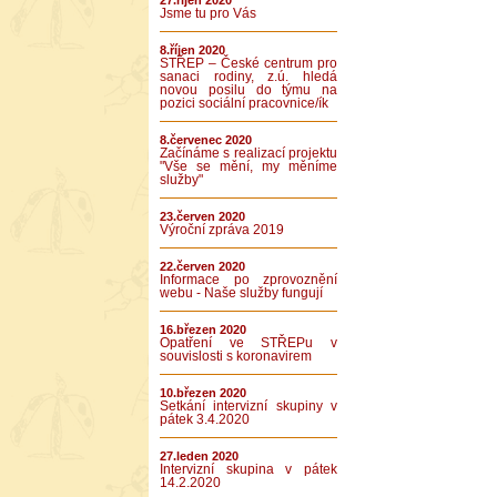
27.říjen 2020
Jsme tu pro Vás
8.říjen 2020
STŘEP – České centrum pro
sanaci rodiny, z.ú. hledá
novou posilu do týmu na
pozici sociální pracovnice/ík
8.červenec 2020
Začínáme s realizací projektu
"Vše se mění, my měníme
služby"
23.červen 2020
Výroční zpráva 2019
22.červen 2020
Informace po zprovoznění
webu - Naše služby fungují
16.březen 2020
Opatření ve STŘEPu v
souvislosti s koronavirem
10.březen 2020
Setkání intervizní skupiny v
pátek 3.4.2020
27.leden 2020
Intervizní skupina v pátek
14.2.2020