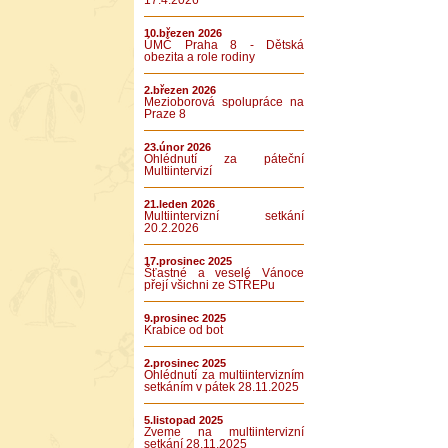
17.4.2026
10.březen 2026
ÚMČ Praha 8 - Dětská
obezita a role rodiny
2.březen 2026
Mezioborová spolupráce na
Praze 8
23.únor 2026
Ohlédnutí za páteční
Multiintervizí
21.leden 2026
Multiintervizní setkání
20.2.2026
17.prosinec 2025
Šťastné a veselé Vánoce
přejí všichni ze STŘEPu
9.prosinec 2025
Krabice od bot
2.prosinec 2025
Ohlédnutí za multiintervizním
setkáním v pátek 28.11.2025
5.listopad 2025
Zveme na multiintervizní
setkání 28.11.2025