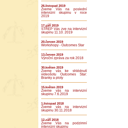
26.listopad 2019
Zveme Vás na poslední
intervizní skupinu v roce
2019
17.září 2019
STŘEP Vás zve na intervizní
skupinu 11.10. 2019
20.červen 2019
Workshopy - Outcomes Star
13.červen 2019
Výroční zpráva za rok 2018
30.květen 2019
Zveme vás ke shlédnutí
videošotu Outcomes Star:
Branky a ploty
15.květen 2019
Zveme vás na intervizní
skupinu 7.6.2019
1.listopad 2018
Zveme vás na intervizní
skupinu 30.11.2018
12.září 2018
Zveme Vás na podzimní
intervizní skupinu