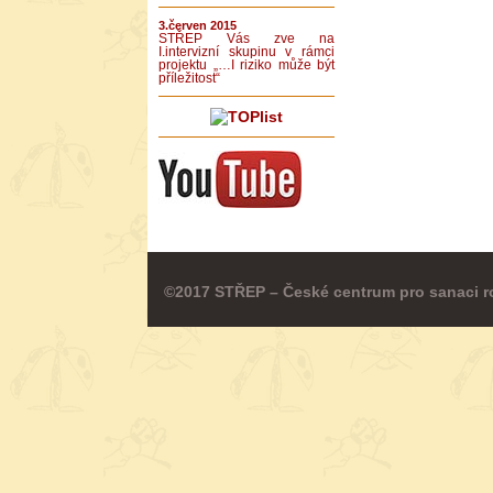
3.červen 2015
STŘEP Vás zve na
I.intervizní skupinu v rámci
projektu „…I riziko může být
příležitost“
©2017 STŘEP – České centrum pro sanaci r