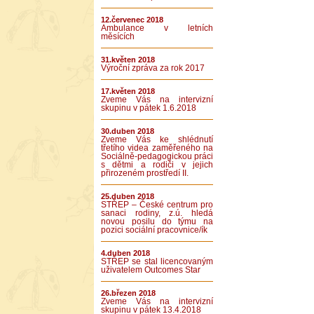
12.červenec 2018
Ambulance v letních
měsících
31.květen 2018
Výroční zpráva za rok 2017
17.květen 2018
Zveme Vás na intervizní
skupinu v pátek 1.6.2018
30.duben 2018
Zveme Vás ke shlédnutí
třetího videa zaměřeného na
Sociálně-pedagogickou práci
s dětmi a rodiči v jejich
přirozeném prostředí II.
25.duben 2018
STŘEP – České centrum pro
sanaci rodiny, z.ú. hledá
novou posilu do týmu na
pozici sociální pracovnice/ík
4.duben 2018
STŘEP se stal licencovaným
uživatelem Outcomes Star
26.březen 2018
Zveme Vás na intervizní
skupinu v pátek 13.4.2018