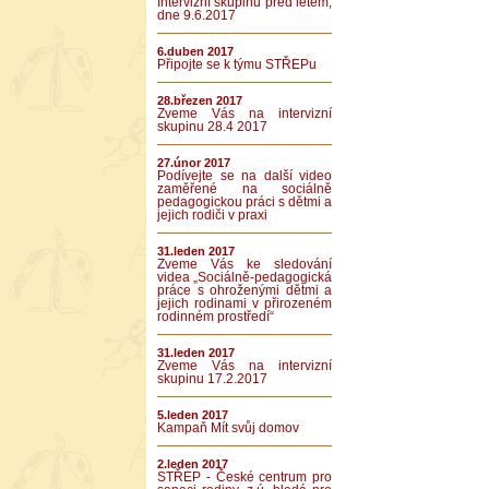
Intervizní skupinu před létem,
dne 9.6.2017
6.duben 2017
Připojte se k týmu STŘEPu
28.březen 2017
Zveme Vás na intervizní
skupinu 28.4 2017
27.únor 2017
Podívejte se na další video
zaměřené na sociálně
pedagogickou práci s dětmi a
jejich rodiči v praxi
31.leden 2017
Zveme Vás ke sledování
videa „Sociálně-pedagogická
práce s ohroženými dětmi a
jejich rodinami v přirozeném
rodinném prostředí“
31.leden 2017
Zveme Vás na intervizní
skupinu 17.2.2017
5.leden 2017
Kampaň Mít svůj domov
2.leden 2017
STŘEP - České centrum pro