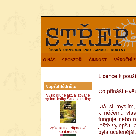
O NÁS
SPONZOŘI
ČINNOSTI
VÝROČNÍ 
Licence k použ
Nepřehlédněte
Co přináší Hvě
Vyšlo druhé aktualizované
vydání knihy Sanace rodiny
„Já si myslím,
k něčemu vlast
funguje nebo n
ještě vylepšit,
Vyšla kniha Případové
byla ucelenější,
konference