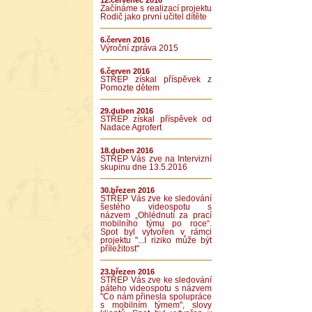
12.červenec 2016
Začínáme s realizací projektu
Rodič jako první učitel dítěte
6.červen 2016
Výroční zpráva 2015
6.červen 2016
STŘEP získal příspěvek z
Pomozte dětem
29.duben 2016
STŘEP získal příspěvek od
Nadace Agrofert
18.duben 2016
STŘEP Vás zve na Intervizní
skupinu dne 13.5.2016
30.březen 2016
STŘEP Vás zve ke sledování
šestého videospotu s
názvem „Ohlédnutí za prací
mobilního týmu po roce“.
Spot byl vytvořen v rámci
projektu "...I riziko může být
příležitost"
23.březen 2016
STŘEP Vás zve ke sledování
páteho videospotu s názvem
"Co nám přinesla spolupráce
s mobilním týmem", slovy