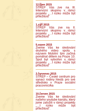
12.říjen 2015
STŘEP Vás zve na III.
Intervizní skupinu v rámci
projektu „…I riziko může být
příležitost“
1.září 2015
STŘEP Vás zve na II.
Intervizní skupinu v rámci
projektu „…I riziko může být
příležitost“
5.srpen 2015
Zveme Vás ke sledování
druhého video spotu s
názvem Mobilní tým začíná
pomáhat dětem na Praze 10.
Spot byl vytvořen v rámci
projektu „…I riziko může být
příležitost“
2.červenec 2015
STŘEP – České centrum pro
sanaci rodiny hledá pro své
středisko v Praze sociální
pracovnici/ka
10.červen 2015
Zveme Vás ke sledování
našeho youtube kanálu, který
jsme založili v rámci projektu
„…I riziko může být
příležitost“.