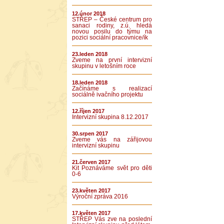
12.únor 2018
STŘEP – České centrum pro
sanaci rodiny, z.ú. hledá
novou posilu do týmu na
pozici sociální pracovnice/ík
23.leden 2018
Zveme na první intervizní
skupinu v letošním roce
18.leden 2018
Začínáme s realizací
sociálně ivačního projektu
12.říjen 2017
Intervizní skupina 8.12.2017
30.srpen 2017
Zveme vás na zářijovou
intervizní skupinu
21.červen 2017
Kit Poznáváme svět pro děti
0-6
23.květen 2017
Výroční zpráva 2016
17.květen 2017
STŘEP Vás zve na poslední