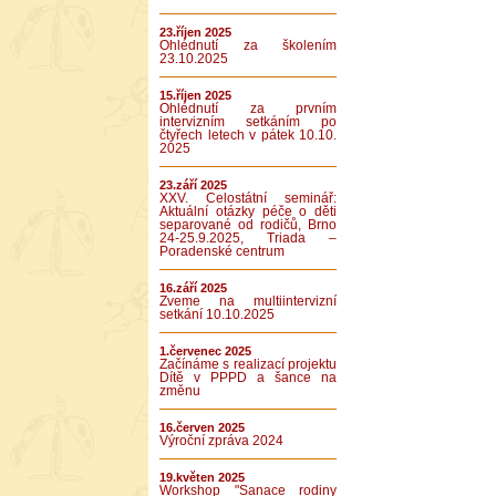
23.říjen 2025
Ohlédnutí za školením
23.10.2025
15.říjen 2025
Ohlédnutí za prvním
intervizním setkáním po
čtyřech letech v pátek 10.10.
2025
23.září 2025
XXV. Celostátní seminář:
Aktuální otázky péče o děti
separované od rodičů, Brno
24-25.9.2025, Triada –
Poradenské centrum
16.září 2025
Zveme na multiintervizní
setkání 10.10.2025
1.červenec 2025
Začínáme s realizací projektu
Dítě v PPPD a šance na
změnu
16.červen 2025
Výroční zpráva 2024
19.květen 2025
Workshop "Sanace rodiny