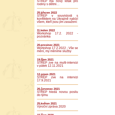
STŘEP má nový leták pro
rodiny s dětmi…
25.březen 2022
STŘEP v souvislosti s
konfliktem na Ukrajině nabízí
všem, kteří jsou jím zasaženi:
11.leden 2022
Workshop 17.2. 2022 -
pozvánka
20.prosinec 2021
Workshop 17.2.2022 - Vše se
mění, my měníme služby
19.říjen 2021
STŘEP zve na multi-intervizi
v pátek 12.11.2021
12.srpen 2021
STŘEP zve na intervizi
17.9.2021
26.červenec 2021
STŘEP hledá novou posilu
do týmu
25.květen 2021
Výroční zpráva 2020