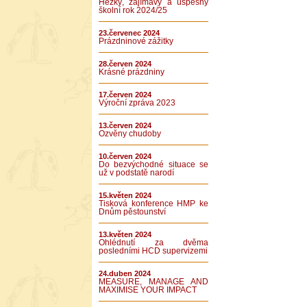
Hezký, zajímavý a úspěšný
školní rok 2024/25
23.červenec 2024
Prázdninové zážitky
28.červen 2024
Krásné prázdniny
17.červen 2024
Výroční zpráva 2023
13.červen 2024
Ozvěny chudoby
10.červen 2024
Do bezvýchodné situace se
už v podstatě narodí
15.květen 2024
Tisková konference HMP ke
Dnům pěstounství
13.květen 2024
Ohlédnutí za dvěma
posledními HCD supervizemi
24.duben 2024
MEASURE, MANAGE AND
MAXIMISE YOUR IMPACT