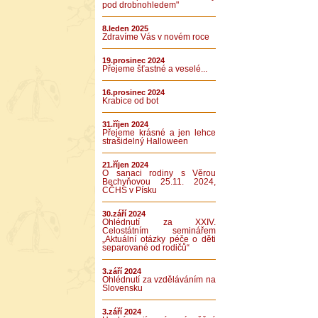
pod drobnohledem"
8.leden 2025
Zdravíme Vás v novém roce
19.prosinec 2024
Přejeme šťastné a veselé...
16.prosinec 2024
Krabice od bot
31.říjen 2024
Přejeme krásné a jen lehce
strašidelný Halloween
21.říjen 2024
O sanaci rodiny s Věrou
Bechyňovou 25.11. 2024,
CČHS v Písku
30.září 2024
Ohlédnutí za XXIV.
Celostátním seminářem
„Aktuální otázky péče o děti
separované od rodičů“
3.září 2024
Ohlédnutí za vzděláváním na
Slovensku
3.září 2024