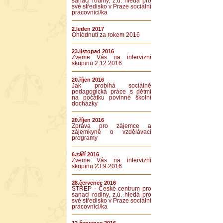
sanaci rodiny, z.ú. hledá pro
své středisko v Praze sociální
pracovnici/ka
2.leden 2017
Ohlédnutí za rokem 2016
23.listopad 2016
Zveme Vás na intervizní
skupinu 2.12.2016
20.říjen 2016
Jak probíhá sociálně
pedagogická práce s dětmi
na počátku povinné školní
docházky
20.říjen 2016
Zpráva pro zájemce a
zájemkyně o vzdělávací
programy
6.září 2016
Zveme Vás na intervizní
skupinu 23.9.2016
28.červenec 2016
STŘEP - České centrum pro
sanaci rodiny, z.ú. hledá pro
své středisko v Praze sociální
pracovnici/ka