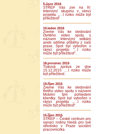
5.únor 2016
STŘEP Vás zve na IV.
Intervizní skupinu v rámci
projektu „…I riziko může být
příležitost“
10.leden 2016
Zveme Vás ke sledování
čtvrtého video spotu s
názvem Intervizní setkání
aneb sdílíme příběhy z naší
praxe. Spot byl vytvořen v
rámci projektu "...I riziko
může být příležitost"..
18.prosinec 2015
Tisková zpráva ze dne
15.12.2015 ….I riziko může
být příležitost .
19.říjen 2015
Zveme Vás ke sledování
třetího video spotu s názvem
Mobilní tým pohledem
klientky. Spot byl vytvořen v
rámci projektu „…I riziko
může být příležitost“.
15.říjen 2015
STŘEP – České centrum pro
sanaci rodiny hledá pro své
středisko v Praze sociální
pracovnici/ka