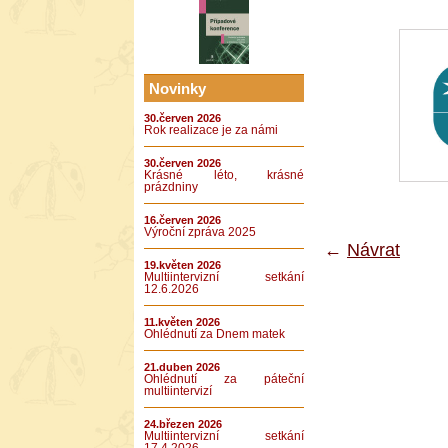
Novinky
30.červen 2026
Rok realizace je za námi
30.červen 2026
Krásné léto, krásné
prázdniny
16.červen 2026
Výroční zpráva 2025
←
Návrat
19.květen 2026
Multiintervizní setkání
12.6.2026
11.květen 2026
Ohlédnutí za Dnem matek
21.duben 2026
Ohlédnutí za páteční
multiintervizí
24.březen 2026
Multiintervizní setkání