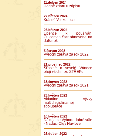
11.duben 2024
Hodně zdaru u zápisu
27.březen 2024
Krásné Velikonoce
26.březen 2024
Licence k používání
Outcomes Star obnovena na
další rok
5.červen 2023
Výroční zpráva za rok 2022
21.prosinec 2022
Šťastné a veselé Vánoce
přejí všichni ze STŘEPu
13.červen 2022
Výroční zpráva za rok 2021
23.květen 2022
Aktuálne výzvy
multidisciplinárnej
spolupráce
10.květen 2022
Děkujeme Výboru dobré vůle
- Nadaci Olgy Havlové
25.duben 2022