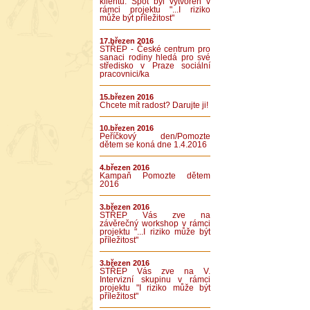
klientů. Spot byl vytvořen v
rámci projektu "...I riziko
může být příležitost"
17.březen 2016
STŘEP - České centrum pro
sanaci rodiny hledá pro své
středisko v Praze sociální
pracovnici/ka
15.březen 2016
Chcete mít radost? Darujte ji!
10.březen 2016
Peříčkový den/Pomozte
dětem se koná dne 1.4.2016
4.březen 2016
Kampaň Pomozte dětem
2016
3.březen 2016
STŘEP Vás zve na
závěrečný workshop v rámci
projektu "...I riziko může být
příležitost"
3.březen 2016
STŘEP Vás zve na V.
Intervizní skupinu v rámci
projektu "I riziko může být
příležitost"