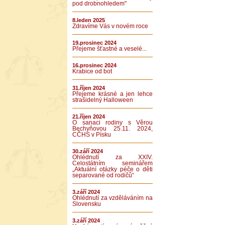
pod drobnohledem"
8.leden 2025
Zdravíme Vás v novém roce
19.prosinec 2024
Přejeme šťastné a veselé...
16.prosinec 2024
Krabice od bot
31.říjen 2024
Přejeme krásné a jen lehce
strašidelný Halloween
21.říjen 2024
O sanaci rodiny s Věrou
Bechyňovou 25.11. 2024,
CČHS v Písku
30.září 2024
Ohlédnutí za XXIV.
Celostátním seminářem
„Aktuální otázky péče o děti
separované od rodičů“
3.září 2024
Ohlédnutí za vzděláváním na
Slovensku
3.září 2024