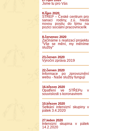
27.říjen 2020
Jsme tu pro Vás
8.říjen 2020
STŘEP – České centrum pro
sanaci rodiny, z.ú. hledá
novou posilu do týmu na
pozici sociální pracovnice/ík
8.červenec 2020
Začínáme s realizací projektu
"Vše se mění, my měníme
služby"
23.červen 2020
Výroční zpráva 2019
22.červen 2020
Informace po zprovoznění
webu - Naše služby fungují
16.březen 2020
Opatření ve STŘEPu v
souvislosti s koronavirem
10.březen 2020
Setkání intervizní skupiny v
pátek 3.4.2020
27.leden 2020
Intervizní skupina v pátek
14.2.2020