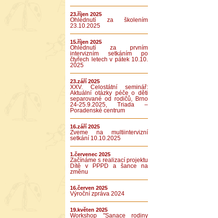
23.říjen 2025
Ohlédnutí za školením
23.10.2025
15.říjen 2025
Ohlédnutí za prvním
intervizním setkáním po
čtyřech letech v pátek 10.10.
2025
23.září 2025
XXV. Celostátní seminář:
Aktuální otázky péče o děti
separované od rodičů, Brno
24-25.9.2025, Triada –
Poradenské centrum
16.září 2025
Zveme na multiintervizní
setkání 10.10.2025
1.červenec 2025
Začínáme s realizací projektu
Dítě v PPPD a šance na
změnu
16.červen 2025
Výroční zpráva 2024
19.květen 2025
Workshop "Sanace rodiny