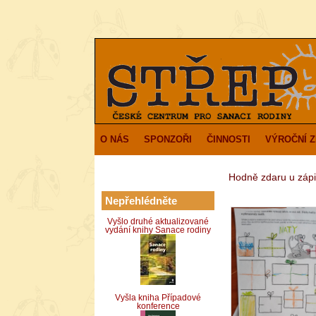
O NÁS
SPONZOŘI
ČINNOSTI
VÝROČNÍ 
Hodně zdaru u zápi
Nepřehlédněte
Vyšlo druhé aktualizované
vydání knihy Sanace rodiny
Vyšla kniha Případové
konference