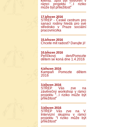
klientů. Spot byl vytvořen v
rámci projektu "...I riziko
může být příležitost"
17.březen 2016
STŘEP - České centrum pro
sanaci rodiny hledá pro své
středisko v Praze sociální
pracovnici/ka
15.březen 2016
Chcete mít radost? Darujte ji!
10.březen 2016
Peříčkový den/Pomozte
dětem se koná dne 1.4.2016
4.březen 2016
Kampaň Pomozte dětem
2016
3.březen 2016
STŘEP Vás zve na
závěrečný workshop v rámci
projektu "...I riziko může být
příležitost"
3.březen 2016
STŘEP Vás zve na V.
Intervizní skupinu v rámci
projektu "I riziko může být
příležitost"