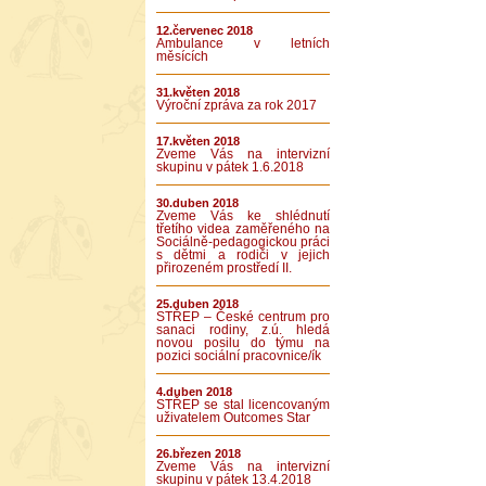
12.červenec 2018
Ambulance v letních
měsících
31.květen 2018
Výroční zpráva za rok 2017
17.květen 2018
Zveme Vás na intervizní
skupinu v pátek 1.6.2018
30.duben 2018
Zveme Vás ke shlédnutí
třetího videa zaměřeného na
Sociálně-pedagogickou práci
s dětmi a rodiči v jejich
přirozeném prostředí II.
25.duben 2018
STŘEP – České centrum pro
sanaci rodiny, z.ú. hledá
novou posilu do týmu na
pozici sociální pracovnice/ík
4.duben 2018
STŘEP se stal licencovaným
uživatelem Outcomes Star
26.březen 2018
Zveme Vás na intervizní
skupinu v pátek 13.4.2018