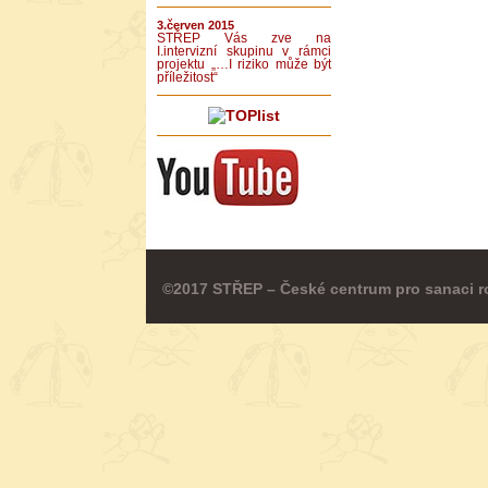
3.červen 2015
STŘEP Vás zve na
I.intervizní skupinu v rámci
projektu „…I riziko může být
příležitost“
©2017 STŘEP – České centrum pro sanaci r