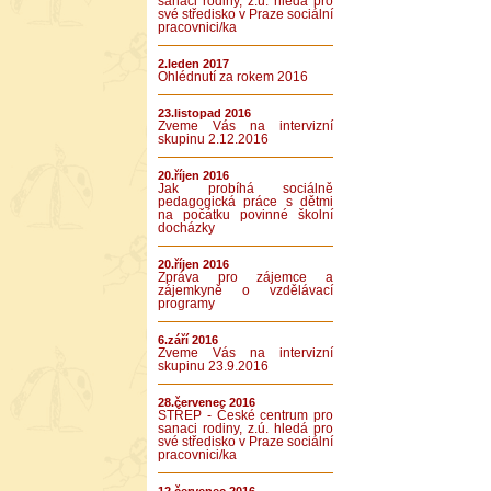
sanaci rodiny, z.ú. hledá pro
své středisko v Praze sociální
pracovnici/ka
2.leden 2017
Ohlédnutí za rokem 2016
23.listopad 2016
Zveme Vás na intervizní
skupinu 2.12.2016
20.říjen 2016
Jak probíhá sociálně
pedagogická práce s dětmi
na počátku povinné školní
docházky
20.říjen 2016
Zpráva pro zájemce a
zájemkyně o vzdělávací
programy
6.září 2016
Zveme Vás na intervizní
skupinu 23.9.2016
28.červenec 2016
STŘEP - České centrum pro
sanaci rodiny, z.ú. hledá pro
své středisko v Praze sociální
pracovnici/ka