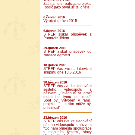
12.červenec 2016
Začínáme s realizací projektu
Rodič jako první učitel dítěte
6.červen 2016
Výroční zpráva 2015
6.červen 2016
STŘEP získal příspěvek z
Pomozte dětem
29.duben 2016
STŘEP získal příspěvek od
Nadace Agrofert
18.duben 2016
STŘEP Vás zve na Intervizní
skupinu dne 13.5.2016
30.březen 2016
STŘEP Vás zve ke sledování
šestého videospotu s
názvem „Ohlédnutí za prací
mobilního týmu po roce“.
Spot byl vytvořen v rámci
projektu "...I riziko může být
příležitost"
23.březen 2016
STŘEP Vás zve ke sledování
páteho videospotu s názvem
"Co nám přinesla spolupráce
s mobilním týmem", slovy