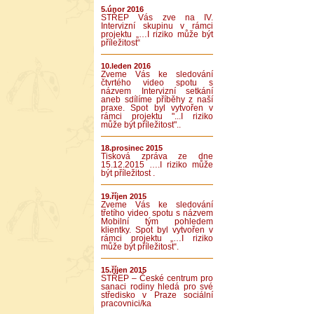
5.únor 2016
STŘEP Vás zve na IV.
Intervizní skupinu v rámci
projektu „…I riziko může být
příležitost“
10.leden 2016
Zveme Vás ke sledování
čtvrtého video spotu s
názvem Intervizní setkání
aneb sdílíme příběhy z naší
praxe. Spot byl vytvořen v
rámci projektu "...I riziko
může být příležitost"..
18.prosinec 2015
Tisková zpráva ze dne
15.12.2015 ….I riziko může
být příležitost .
19.říjen 2015
Zveme Vás ke sledování
třetího video spotu s názvem
Mobilní tým pohledem
klientky. Spot byl vytvořen v
rámci projektu „…I riziko
může být příležitost“.
15.říjen 2015
STŘEP – České centrum pro
sanaci rodiny hledá pro své
středisko v Praze sociální
pracovnici/ka