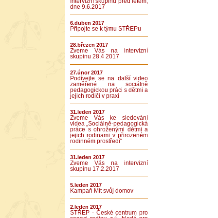
Intervizní skupinu před létem,
dne 9.6.2017
6.duben 2017
Připojte se k týmu STŘEPu
28.březen 2017
Zveme Vás na intervizní
skupinu 28.4 2017
27.únor 2017
Podívejte se na další video
zaměřené na sociálně
pedagogickou práci s dětmi a
jejich rodiči v praxi
31.leden 2017
Zveme Vás ke sledování
videa „Sociálně-pedagogická
práce s ohroženými dětmi a
jejich rodinami v přirozeném
rodinném prostředí“
31.leden 2017
Zveme Vás na intervizní
skupinu 17.2.2017
5.leden 2017
Kampaň Mít svůj domov
2.leden 2017
STŘEP - České centrum pro