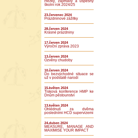
Hezký, zajímavý a úspěšný
školní rok 2024/25
23.červenec 2024
Prázdninové zážitky
28.červen 2024
Krásné prázdniny
17.červen 2024
Výroční zpráva 2023
13.červen 2024
Ozvěny chudoby
10.červen 2024
Do bezvýchodné situace se
už v podstatě narodí
15.květen 2024
Tisková konference HMP ke
Dnům pěstounství
13.květen 2024
Ohlédnutí za dvěma
posledními HCD supervizemi
24.duben 2024
MEASURE, MANAGE AND
MAXIMISE YOUR IMPACT