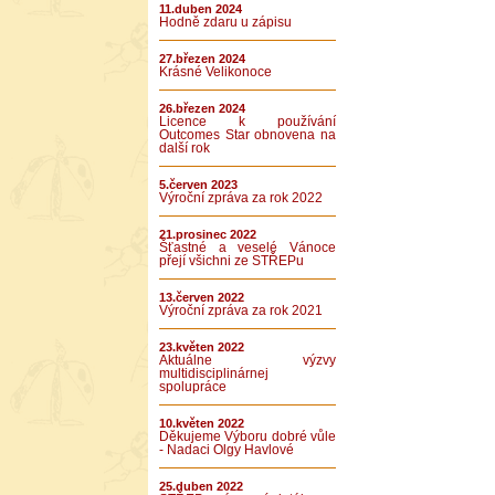
11.duben 2024
Hodně zdaru u zápisu
27.březen 2024
Krásné Velikonoce
26.březen 2024
Licence k používání
Outcomes Star obnovena na
další rok
5.červen 2023
Výroční zpráva za rok 2022
21.prosinec 2022
Šťastné a veselé Vánoce
přejí všichni ze STŘEPu
13.červen 2022
Výroční zpráva za rok 2021
23.květen 2022
Aktuálne výzvy
multidisciplinárnej
spolupráce
10.květen 2022
Děkujeme Výboru dobré vůle
- Nadaci Olgy Havlové
25.duben 2022