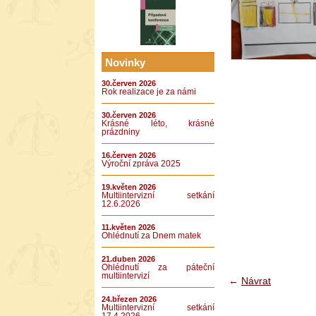
Novinky
30.červen 2026
Rok realizace je za námi
30.červen 2026
Krásné léto, krásné
prázdniny
16.červen 2026
Výroční zpráva 2025
19.květen 2026
Multiintervizní setkání
12.6.2026
11.květen 2026
Ohlédnutí za Dnem matek
21.duben 2026
Ohlédnutí za páteční
multiintervizí
←
Návrat
24.březen 2026
Multiintervizní setkání