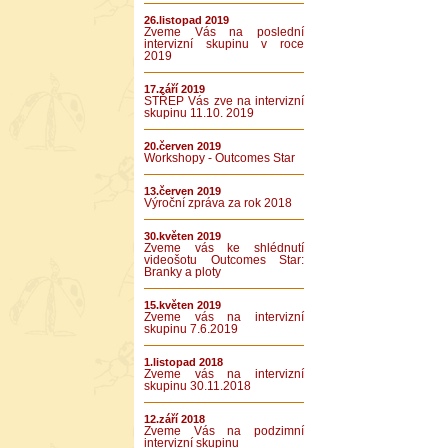
26.listopad 2019
Zveme Vás na poslední
intervizní skupinu v roce
2019
17.září 2019
STŘEP Vás zve na intervizní
skupinu 11.10. 2019
20.červen 2019
Workshopy - Outcomes Star
13.červen 2019
Výroční zpráva za rok 2018
30.květen 2019
Zveme vás ke shlédnutí
videošotu Outcomes Star:
Branky a ploty
15.květen 2019
Zveme vás na intervizní
skupinu 7.6.2019
1.listopad 2018
Zveme vás na intervizní
skupinu 30.11.2018
12.září 2018
Zveme Vás na podzimní
intervizní skupinu