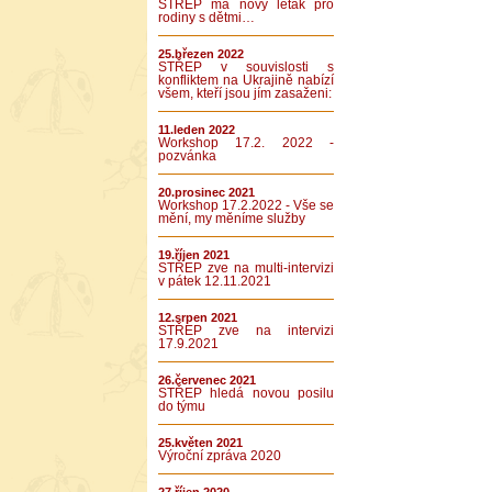
STŘEP má nový leták pro
rodiny s dětmi…
25.březen 2022
STŘEP v souvislosti s
konfliktem na Ukrajině nabízí
všem, kteří jsou jím zasaženi:
11.leden 2022
Workshop 17.2. 2022 -
pozvánka
20.prosinec 2021
Workshop 17.2.2022 - Vše se
mění, my měníme služby
19.říjen 2021
STŘEP zve na multi-intervizi
v pátek 12.11.2021
12.srpen 2021
STŘEP zve na intervizi
17.9.2021
26.červenec 2021
STŘEP hledá novou posilu
do týmu
25.květen 2021
Výroční zpráva 2020