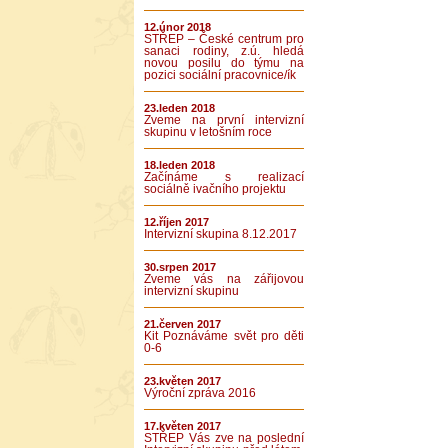
12.únor 2018
STŘEP – České centrum pro
sanaci rodiny, z.ú. hledá
novou posilu do týmu na
pozici sociální pracovnice/ík
23.leden 2018
Zveme na první intervizní
skupinu v letošním roce
18.leden 2018
Začínáme s realizací
sociálně ivačního projektu
12.říjen 2017
Intervizní skupina 8.12.2017
30.srpen 2017
Zveme vás na zářijovou
intervizní skupinu
21.červen 2017
Kit Poznáváme svět pro děti
0-6
23.květen 2017
Výroční zpráva 2016
17.květen 2017
STŘEP Vás zve na poslední