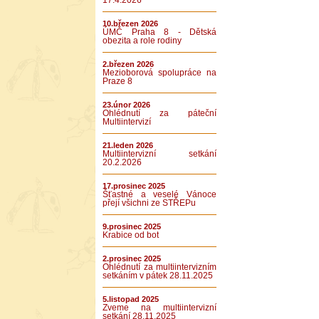
17.4.2026
10.březen 2026
ÚMČ Praha 8 - Dětská
obezita a role rodiny
2.březen 2026
Mezioborová spolupráce na
Praze 8
23.únor 2026
Ohlédnutí za páteční
Multiintervizí
21.leden 2026
Multiintervizní setkání
20.2.2026
17.prosinec 2025
Šťastné a veselé Vánoce
přejí všichni ze STŘEPu
9.prosinec 2025
Krabice od bot
2.prosinec 2025
Ohlédnutí za multiintervizním
setkáním v pátek 28.11.2025
5.listopad 2025
Zveme na multiintervizní
setkání 28.11.2025