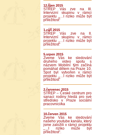
12.říjen 2015
STŘEP Vás zve na III.
Intervizní skupinu v rámci
projektu „…I riziko může být
příležitost“
1.září 2015
STŘEP Vás zve na II.
Intervizní skupinu v rámci
projektu „…I riziko může být
příležitost“
5.srpen 2015
Zveme Vás ke sledování
druhého video spotu s
názvem Mobilní tým začíná
pomáhat dětem na Praze 10.
Spot byl vytvořen v rámci
projektu „…I riziko může být
příležitost“
2.červenec 2015
STŘEP – České centrum pro
sanaci rodiny hledá pro své
středisko v Praze sociální
pracovnici/ka
10.červen 2015
Zveme Vás ke sledování
našeho youtube kanálu, který
jsme založili v rámci projektu
„…I riziko může být
příležitost“.