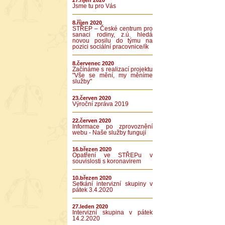
27.říjen 2020
Jsme tu pro Vás
8.říjen 2020
STŘEP – České centrum pro
sanaci rodiny, z.ú. hledá
novou posilu do týmu na
pozici sociální pracovnice/ík
8.červenec 2020
Začínáme s realizací projektu
"Vše se mění, my měníme
služby"
23.červen 2020
Výroční zpráva 2019
22.červen 2020
Informace po zprovoznění
webu - Naše služby fungují
16.březen 2020
Opatření ve STŘEPu v
souvislosti s koronavirem
10.březen 2020
Setkání intervizní skupiny v
pátek 3.4.2020
27.leden 2020
Intervizní skupina v pátek
14.2.2020