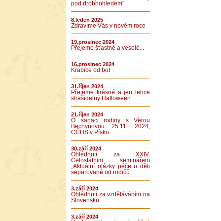
pod drobnohledem"
8.leden 2025
Zdravíme Vás v novém roce
19.prosinec 2024
Přejeme šťastné a veselé...
16.prosinec 2024
Krabice od bot
31.říjen 2024
Přejeme krásné a jen lehce
strašidelný Halloween
21.říjen 2024
O sanaci rodiny s Věrou
Bechyňovou 25.11. 2024,
CČHS v Písku
30.září 2024
Ohlédnutí za XXIV.
Celostátním seminářem
„Aktuální otázky péče o děti
separované od rodičů“
3.září 2024
Ohlédnutí za vzděláváním na
Slovensku
3.září 2024