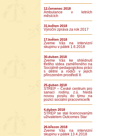
12.červenec 2018
Ambulance v letních
měsících
31.květen 2018
Výroční zpráva za rok 2017
17.květen 2018
Zveme Vás na intervizní
skupinu v pátek 1.6.2018
30.duben 2018
Zveme Vás ke shlédnutí
třetího videa zaměřeného na
Sociálně-pedagogickou práci
s dětmi a rodiči v jejich
přirozeném prostředí II.
25.duben 2018
STŘEP – České centrum pro
sanaci rodiny, z.ú. hledá
novou posilu do týmu na
pozici sociální pracovnice/ík
4.duben 2018
STŘEP se stal licencovaným
uživatelem Outcomes Star
26.březen 2018
Zveme Vás na intervizní
skupinu v pátek 13.4.2018