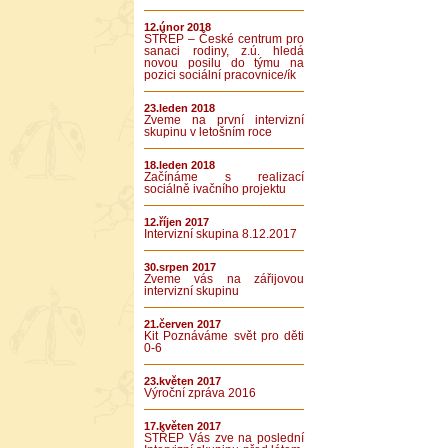
12.únor 2018
STŘEP – České centrum pro
sanaci rodiny, z.ú. hledá
novou posilu do týmu na
pozici sociální pracovnice/ík
23.leden 2018
Zveme na první intervizní
skupinu v letošním roce
18.leden 2018
Začínáme s realizací
sociálně ivačního projektu
12.říjen 2017
Intervizní skupina 8.12.2017
30.srpen 2017
Zveme vás na zářijovou
intervizní skupinu
21.červen 2017
Kit Poznáváme svět pro děti
0-6
23.květen 2017
Výroční zpráva 2016
17.květen 2017
STŘEP Vás zve na poslední