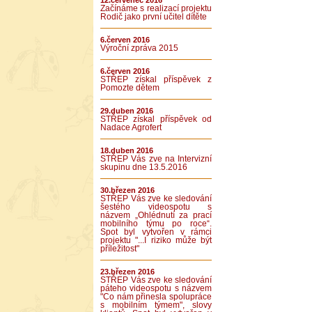
12.červenec 2016
Začínáme s realizací projektu
Rodič jako první učitel dítěte
6.červen 2016
Výroční zpráva 2015
6.červen 2016
STŘEP získal příspěvek z
Pomozte dětem
29.duben 2016
STŘEP získal příspěvek od
Nadace Agrofert
18.duben 2016
STŘEP Vás zve na Intervizní
skupinu dne 13.5.2016
30.březen 2016
STŘEP Vás zve ke sledování
šestého videospotu s
názvem „Ohlédnutí za prací
mobilního týmu po roce“.
Spot byl vytvořen v rámci
projektu "...I riziko může být
příležitost"
23.březen 2016
STŘEP Vás zve ke sledování
páteho videospotu s názvem
"Co nám přinesla spolupráce
s mobilním týmem", slovy