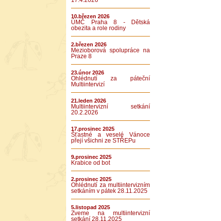
17.4.2026
10.březen 2026
ÚMČ Praha 8 - Dětská
obezita a role rodiny
2.březen 2026
Mezioborová spolupráce na
Praze 8
23.únor 2026
Ohlédnutí za páteční
Multiintervizí
21.leden 2026
Multiintervizní setkání
20.2.2026
17.prosinec 2025
Šťastné a veselé Vánoce
přejí všichni ze STŘEPu
9.prosinec 2025
Krabice od bot
2.prosinec 2025
Ohlédnutí za multiintervizním
setkáním v pátek 28.11.2025
5.listopad 2025
Zveme na multiintervizní
setkání 28.11.2025