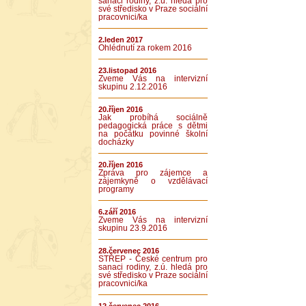
sanaci rodiny, z.ú. hledá pro
své středisko v Praze sociální
pracovnici/ka
2.leden 2017
Ohlédnutí za rokem 2016
23.listopad 2016
Zveme Vás na intervizní
skupinu 2.12.2016
20.říjen 2016
Jak probíhá sociálně
pedagogická práce s dětmi
na počátku povinné školní
docházky
20.říjen 2016
Zpráva pro zájemce a
zájemkyně o vzdělávací
programy
6.září 2016
Zveme Vás na intervizní
skupinu 23.9.2016
28.červenec 2016
STŘEP - České centrum pro
sanaci rodiny, z.ú. hledá pro
své středisko v Praze sociální
pracovnici/ka