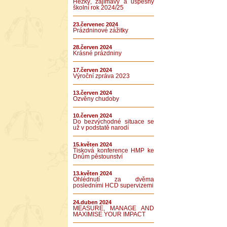
Hezký, zajímavý a úspěšný
školní rok 2024/25
23.červenec 2024
Prázdninové zážitky
28.červen 2024
Krásné prázdniny
17.červen 2024
Výroční zpráva 2023
13.červen 2024
Ozvěny chudoby
10.červen 2024
Do bezvýchodné situace se
už v podstatě narodí
15.květen 2024
Tisková konference HMP ke
Dnům pěstounství
13.květen 2024
Ohlédnutí za dvěma
posledními HCD supervizemi
24.duben 2024
MEASURE, MANAGE AND
MAXIMISE YOUR IMPACT