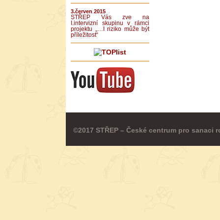
3.červen 2015
STŘEP Vás zve na
I.intervizní skupinu v rámci
projektu „…I riziko může být
příležitost“
©2017 STŘEP – České centrum pro sanaci r