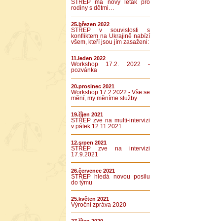
STŘEP má nový leták pro
rodiny s dětmi…
25.březen 2022
STŘEP v souvislosti s
konfliktem na Ukrajině nabízí
všem, kteří jsou jím zasaženi:
11.leden 2022
Workshop 17.2. 2022 -
pozvánka
20.prosinec 2021
Workshop 17.2.2022 - Vše se
mění, my měníme služby
19.říjen 2021
STŘEP zve na multi-intervizi
v pátek 12.11.2021
12.srpen 2021
STŘEP zve na intervizi
17.9.2021
26.červenec 2021
STŘEP hledá novou posilu
do týmu
25.květen 2021
Výroční zpráva 2020