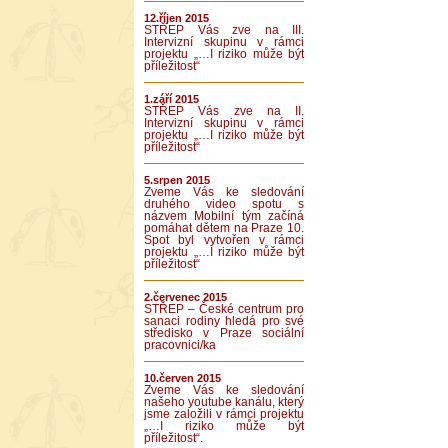
12.říjen 2015
STŘEP Vás zve na III.
Intervizní skupinu v rámci
projektu „…I riziko může být
příležitost“
1.září 2015
STŘEP Vás zve na II.
Intervizní skupinu v rámci
projektu „…I riziko může být
příležitost“
5.srpen 2015
Zveme Vás ke sledování
druhého video spotu s
názvem Mobilní tým začíná
pomáhat dětem na Praze 10.
Spot byl vytvořen v rámci
projektu „…I riziko může být
příležitost“
2.červenec 2015
STŘEP – České centrum pro
sanaci rodiny hledá pro své
středisko v Praze sociální
pracovnici/ka
10.červen 2015
Zveme Vás ke sledování
našeho youtube kanálu, který
jsme založili v rámci projektu
„…I riziko může být
příležitost“.