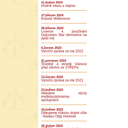
11.duben 2024
Hodně zdaru u zápisu
27.březen 2024
Krásné Velikonoce
26.březen 2024
Licence k používání
Outcomes Star obnovena na
další rok
5.červen 2023
Výroční zpráva za rok 2022
21.prosinec 2022
Šťastné a veselé Vánoce
přejí všichni ze STŘEPu
13.červen 2022
Výroční zpráva za rok 2021
23.květen 2022
Aktuálne výzvy
multidisciplinárnej
spolupráce
10.květen 2022
Děkujeme Výboru dobré vůle
- Nadaci Olgy Havlové
25.duben 2022