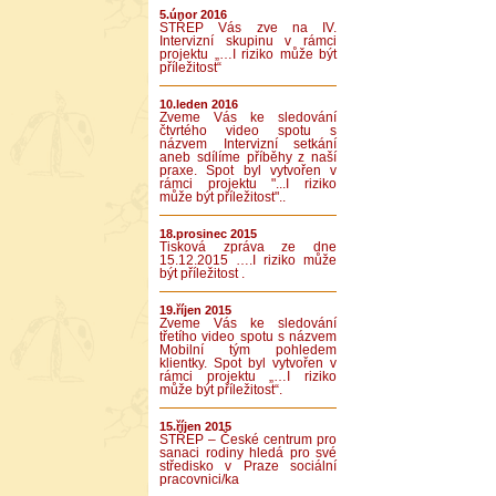
5.únor 2016
STŘEP Vás zve na IV.
Intervizní skupinu v rámci
projektu „…I riziko může být
příležitost“
10.leden 2016
Zveme Vás ke sledování
čtvrtého video spotu s
názvem Intervizní setkání
aneb sdílíme příběhy z naší
praxe. Spot byl vytvořen v
rámci projektu "...I riziko
může být příležitost"..
18.prosinec 2015
Tisková zpráva ze dne
15.12.2015 ….I riziko může
být příležitost .
19.říjen 2015
Zveme Vás ke sledování
třetího video spotu s názvem
Mobilní tým pohledem
klientky. Spot byl vytvořen v
rámci projektu „…I riziko
může být příležitost“.
15.říjen 2015
STŘEP – České centrum pro
sanaci rodiny hledá pro své
středisko v Praze sociální
pracovnici/ka