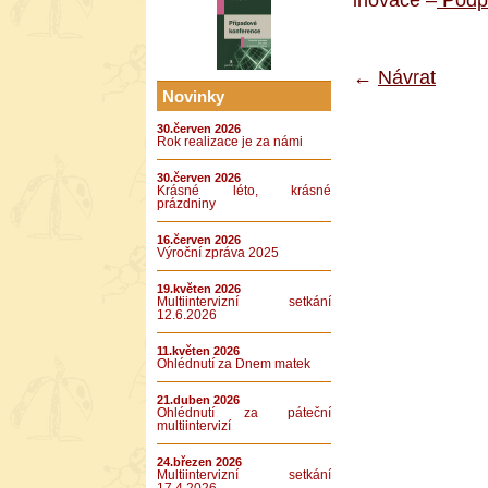
←
Návrat
Novinky
30.červen 2026
Rok realizace je za námi
30.červen 2026
Krásné léto, krásné
prázdniny
16.červen 2026
Výroční zpráva 2025
19.květen 2026
Multiintervizní setkání
12.6.2026
11.květen 2026
Ohlédnutí za Dnem matek
21.duben 2026
Ohlédnutí za páteční
multiintervizí
24.březen 2026
Multiintervizní setkání