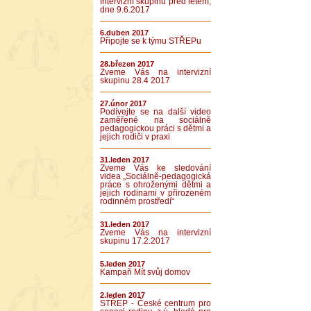
Intervizní skupinu před létem,
dne 9.6.2017
6.duben 2017
Připojte se k týmu STŘEPu
28.březen 2017
Zveme Vás na intervizní
skupinu 28.4 2017
27.únor 2017
Podívejte se na další video
zaměřené na sociálně
pedagogickou práci s dětmi a
jejich rodiči v praxi
31.leden 2017
Zveme Vás ke sledování
videa „Sociálně-pedagogická
práce s ohroženými dětmi a
jejich rodinami v přirozeném
rodinném prostředí“
31.leden 2017
Zveme Vás na intervizní
skupinu 17.2.2017
5.leden 2017
Kampaň Mít svůj domov
2.leden 2017
STŘEP - České centrum pro