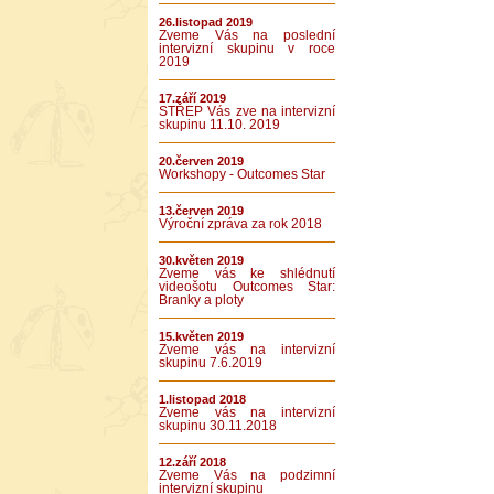
26.listopad 2019
Zveme Vás na poslední
intervizní skupinu v roce
2019
17.září 2019
STŘEP Vás zve na intervizní
skupinu 11.10. 2019
20.červen 2019
Workshopy - Outcomes Star
13.červen 2019
Výroční zpráva za rok 2018
30.květen 2019
Zveme vás ke shlédnutí
videošotu Outcomes Star:
Branky a ploty
15.květen 2019
Zveme vás na intervizní
skupinu 7.6.2019
1.listopad 2018
Zveme vás na intervizní
skupinu 30.11.2018
12.září 2018
Zveme Vás na podzimní
intervizní skupinu