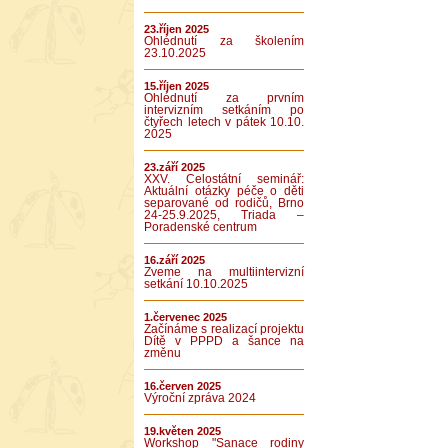
23.říjen 2025
Ohlédnutí za školením
23.10.2025
15.říjen 2025
Ohlédnutí za prvním
intervizním setkáním po
čtyřech letech v pátek 10.10.
2025
23.září 2025
XXV. Celostátní seminář:
Aktuální otázky péče o děti
separované od rodičů, Brno
24-25.9.2025, Triada –
Poradenské centrum
16.září 2025
Zveme na multiintervizní
setkání 10.10.2025
1.červenec 2025
Začínáme s realizací projektu
Dítě v PPPD a šance na
změnu
16.červen 2025
Výroční zpráva 2024
19.květen 2025
Workshop "Sanace rodiny