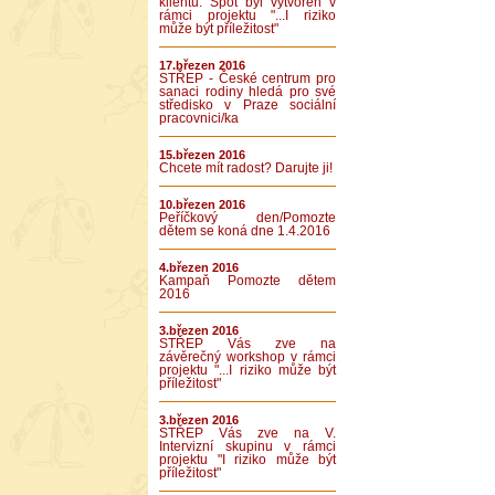
klientů. Spot byl vytvořen v
rámci projektu "...I riziko
může být příležitost"
17.březen 2016
STŘEP - České centrum pro
sanaci rodiny hledá pro své
středisko v Praze sociální
pracovnici/ka
15.březen 2016
Chcete mít radost? Darujte ji!
10.březen 2016
Peříčkový den/Pomozte
dětem se koná dne 1.4.2016
4.březen 2016
Kampaň Pomozte dětem
2016
3.březen 2016
STŘEP Vás zve na
závěrečný workshop v rámci
projektu "...I riziko může být
příležitost"
3.březen 2016
STŘEP Vás zve na V.
Intervizní skupinu v rámci
projektu "I riziko může být
příležitost"