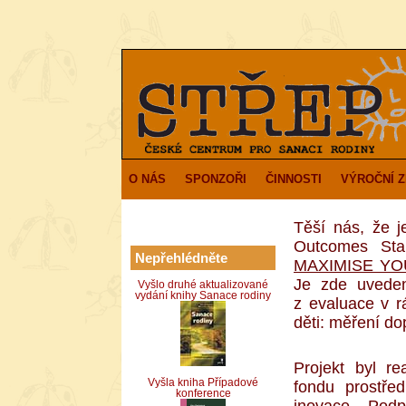
O NÁS
SPONZOŘI
ČINNOSTI
VÝROČNÍ 
Těší nás, že 
Outcomes Sta
Nepřehlédněte
MAXIMISE YO
Je zde uvedeno
Vyšlo druhé aktualizované
vydání knihy Sanace rodiny
z evaluace v 
děti: měření do
Projekt byl r
Vyšla kniha Případové
fondu prostře
konference
inovace –
Podp