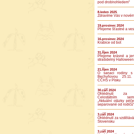
pod drobnohledem"
8.leden 2025
Zdravíme Vás v novém
19.prosinec 2024
Přejeme šťastné a vese
16.prosinec 2024
Krabice od bot
31.říjen 2024
Přejeme krásné a je
strašidelný Halloween
21.říjen 2024
O sanaci rodiny s
Bechyňovou 25.11.
CČHS v Písku
30.září 2024
Ohlédnutí za 
Celostátním semi
„Aktuální otázky péče
separované od rodičů
3.září 2024
Ohlédnutí za vzděláv
Slovensku
3.září 2024