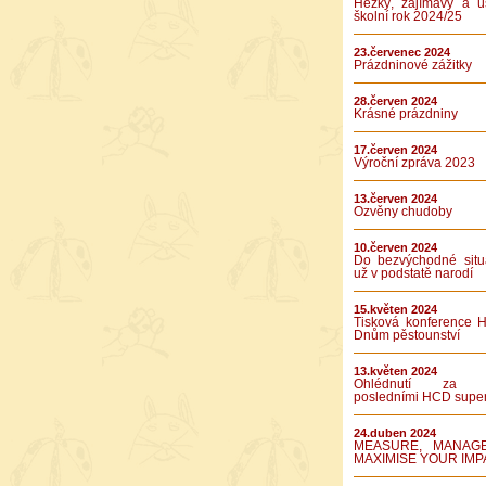
Hezký, zajímavý a ú
školní rok 2024/25
23.červenec 2024
Prázdninové zážitky
28.červen 2024
Krásné prázdniny
17.červen 2024
Výroční zpráva 2023
13.červen 2024
Ozvěny chudoby
10.červen 2024
Do bezvýchodné situ
už v podstatě narodí
15.květen 2024
Tisková konference 
Dnům pěstounství
13.květen 2024
Ohlédnutí za 
posledními HCD supe
24.duben 2024
MEASURE, MANAG
MAXIMISE YOUR IMP