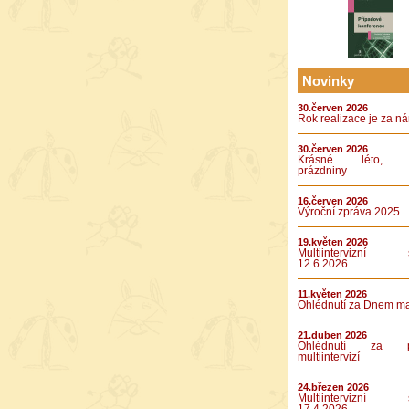
Novinky
30.červen 2026
Rok realizace je za n
30.červen 2026
Krásné léto, k
prázdniny
16.červen 2026
Výroční zpráva 2025
19.květen 2026
Multiintervizní s
12.6.2026
11.květen 2026
Ohlédnutí za Dnem m
21.duben 2026
Ohlédnutí za pá
multiintervizí
24.březen 2026
Multiintervizní s