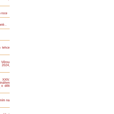
 roce
lé...
n lehce
 Věrou
 2024,
XXIV.
nářem
 o děti
“
áním na