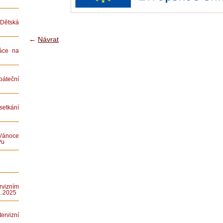
ětská
←
Návrat
áce na
teční
etkání
Vánoce
Pu
rvizním
1.2025
rvizní