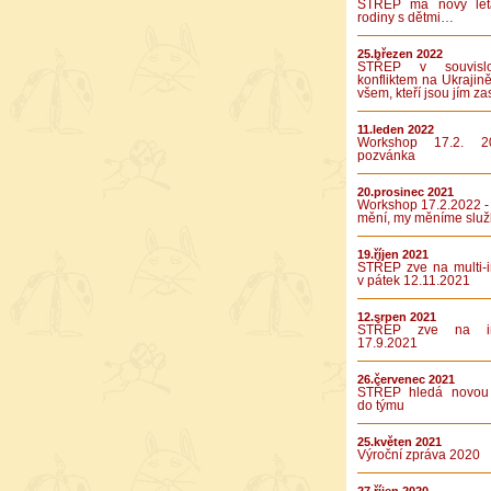
STŘEP má nový let
rodiny s dětmi…
25.březen 2022
STŘEP v souvislo
konfliktem na Ukrajině
všem, kteří jsou jím za
11.leden 2022
Workshop 17.2. 2
pozvánka
20.prosinec 2021
Workshop 17.2.2022 -
mění, my měníme služ
19.říjen 2021
STŘEP zve na multi-in
v pátek 12.11.2021
12.srpen 2021
STŘEP zve na int
17.9.2021
26.červenec 2021
STŘEP hledá novou 
do týmu
25.květen 2021
Výroční zpráva 2020