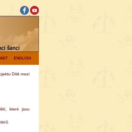
AKT
ENGLISH
jektu Dítě mezi
tí, které jsou
térů.