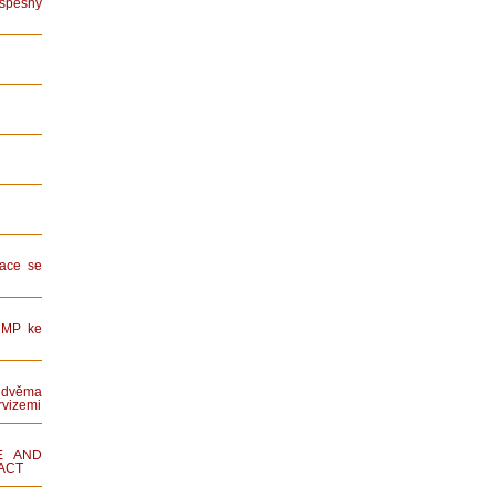
spěšný
ace se
HMP ke
dvěma
rvizemi
E AND
ACT