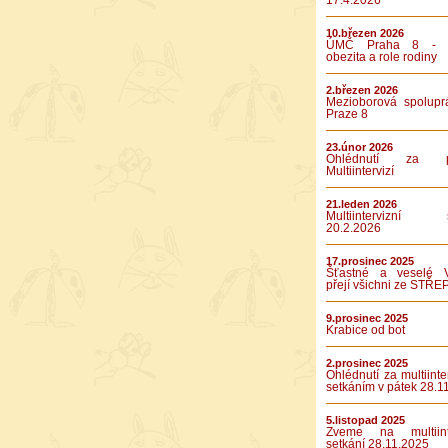
17.4.2026
10.březen 2026
ÚMČ Praha 8 - D
obezita a role rodiny
2.březen 2026
Mezioborová spolupr
Praze 8
23.únor 2026
Ohlédnutí za pá
Multiintervizí
21.leden 2026
Multiintervizní s
20.2.2026
17.prosinec 2025
Šťastné a veselé 
přejí všichni ze STŘE
9.prosinec 2025
Krabice od bot
2.prosinec 2025
Ohlédnutí za multiinte
setkáním v pátek 28.1
5.listopad 2025
Zveme na multiinte
setkání 28.11.2025