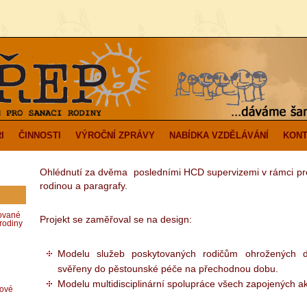
I
ČINNOSTI
VÝROČNÍ ZPRÁVY
NABÍDKA VZDĚLÁVÁNÍ
KONT
Ohlédnutí za dvěma posledními HCD supervizemi v rámci pro
rodinou a paragrafy.
zované
Projekt se zaměřoval se na design:
rodiny
Modelu služeb poskytovaných rodičům ohrožených dě
svěřeny do pěstounské péče na přechodnou dobu.
Modelu multidisciplinární spolupráce všech zapojených ak
dové