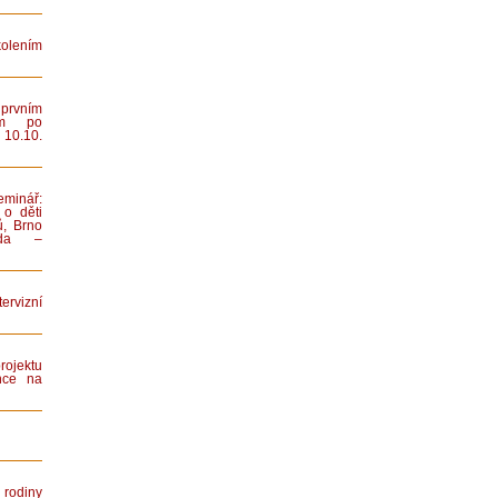
lením
rvním
ním po
 10.10.
minář:
 o děti
ů, Brno
iada –
rvizní
rojektu
nce na
rodiny