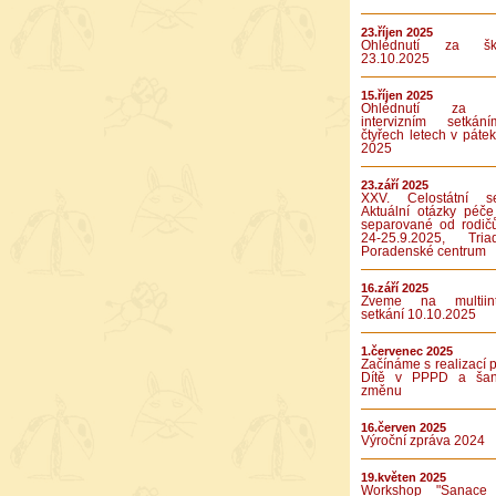
23.říjen 2025
Ohlédnutí za ško
23.10.2025
15.říjen 2025
Ohlédnutí za p
intervizním setká
čtyřech letech v pátek
2025
23.září 2025
XXV. Celostátní se
Aktuální otázky péče
separované od rodič
24-25.9.2025, Tr
Poradenské centrum
16.září 2025
Zveme na multiinte
setkání 10.10.2025
1.červenec 2025
Začínáme s realizací p
Dítě v PPPD a ša
změnu
16.červen 2025
Výroční zpráva 2024
19.květen 2025
Workshop "Sanace 