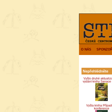
O NÁS
SPONZOŘ
Nepřehlédněte
Vyšlo druhé aktuali
vydání knihy Sanace 
Vyšla kniha Přípa
konference