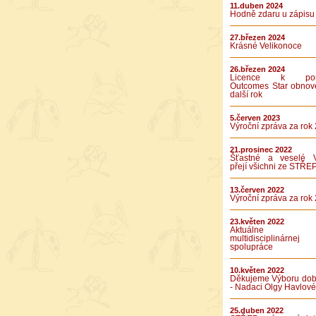
11.duben 2024
Hodně zdaru u zápisu
27.březen 2024
Krásné Velikonoce
26.březen 2024
Licence k použ
Outcomes Star obnov
další rok
5.červen 2023
Výroční zpráva za rok
21.prosinec 2022
Šťastné a veselé 
přejí všichni ze STŘE
13.červen 2022
Výroční zpráva za rok
23.květen 2022
Aktuálne v
multidisciplinárnej
spolupráce
10.květen 2022
Děkujeme Výboru dob
- Nadaci Olgy Havlové
25.duben 2022