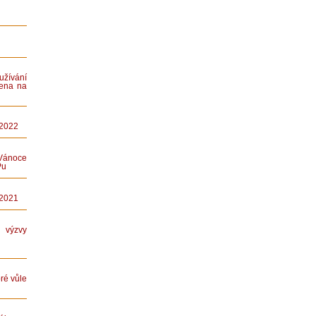
ívání
ena na
 2022
Vánoce
Pu
 2021
ýzvy
ré vůle