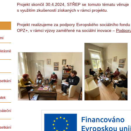
Projekt skončil 30.4.2024, STŘEP se tomuto tématu věnuje k
s využitím zkušeností získaných v rámci projektu.
Projekt realizujeme za podpory Evropského sociálního fondu
OPZ+, v rámci výzvy zaměřené na sociální inovace –
Podporu
ámi
rásné
etkání
atek
teční
etkání