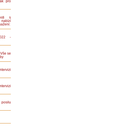
ák pro
sti s
 nabízí
saženi:
022 -
 Vše se
by
tervizi
ervizi
posilu