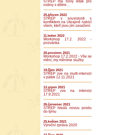
STŘEP má nový leták pro
rodiny s dětmi…
25.březen 2022
STŘEP v souvislosti s
konfliktem na Ukrajině nabízí
všem, kteří jsou jím zasaženi:
11.leden 2022
Workshop 17.2. 2022 -
pozvánka
20.prosinec 2021
Workshop 17.2.2022 - Vše se
mění, my měníme služby
19.říjen 2021
STŘEP zve na multi-intervizi
v pátek 12.11.2021
12.srpen 2021
STŘEP zve na intervizi
17.9.2021
26.červenec 2021
STŘEP hledá novou posilu
do týmu
25.květen 2021
Výroční zpráva 2020