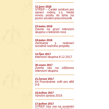
12.únor 2018
STŘEP – České centrum pro
sanaci rodiny, z.ú. hledá
novou posilu do týmu na
pozici sociální pracovnice/ík
23.leden 2018
Zveme na první intervizní
skupinu v letošním roce
18.leden 2018
Začínáme s realizací
sociálně ivačního projektu
12.říjen 2017
Intervizní skupina 8.12.2017
30.srpen 2017
Zveme vás na zářijovou
intervizní skupinu
21.červen 2017
Kit Poznáváme svět pro děti
0-6
23.květen 2017
Výroční zpráva 2016
17.květen 2017
STŘEP Vás zve na poslední