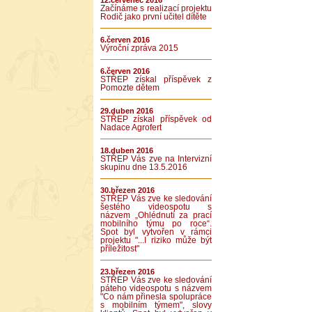
12.červenec 2016
Začínáme s realizací projektu
Rodič jako první učitel dítěte
6.červen 2016
Výroční zpráva 2015
6.červen 2016
STŘEP získal příspěvek z
Pomozte dětem
29.duben 2016
STŘEP získal příspěvek od
Nadace Agrofert
18.duben 2016
STŘEP Vás zve na Intervizní
skupinu dne 13.5.2016
30.březen 2016
STŘEP Vás zve ke sledování
šestého videospotu s
názvem „Ohlédnutí za prací
mobilního týmu po roce“.
Spot byl vytvořen v rámci
projektu "...I riziko může být
příležitost"
23.březen 2016
STŘEP Vás zve ke sledování
páteho videospotu s názvem
"Co nám přinesla spolupráce
s mobilním týmem", slovy