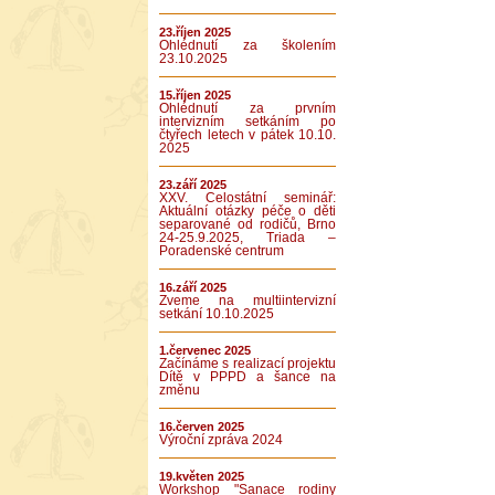
23.říjen 2025
Ohlédnutí za školením
23.10.2025
15.říjen 2025
Ohlédnutí za prvním
intervizním setkáním po
čtyřech letech v pátek 10.10.
2025
23.září 2025
XXV. Celostátní seminář:
Aktuální otázky péče o děti
separované od rodičů, Brno
24-25.9.2025, Triada –
Poradenské centrum
16.září 2025
Zveme na multiintervizní
setkání 10.10.2025
1.červenec 2025
Začínáme s realizací projektu
Dítě v PPPD a šance na
změnu
16.červen 2025
Výroční zpráva 2024
19.květen 2025
Workshop "Sanace rodiny