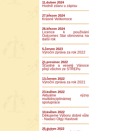
11.duben 2024
Hodně zdaru u zápisu
27.březen 2024
Krásné Velikonoce
26.březen 2024
Licence k používání
Outcomes Star obnovena na
další rok
5.červen 2023
Výroční zpráva za rok 2022
21.prosinec 2022
Šťastné a veselé Vánoce
přejí všichni ze STŘEPu
13.červen 2022
Výroční zpráva za rok 2021
23.květen 2022
Aktuálne výzvy
multidisciplinárnej
spolupráce
10.květen 2022
Děkujeme Výboru dobré vůle
- Nadaci Olgy Havlové
25.duben 2022