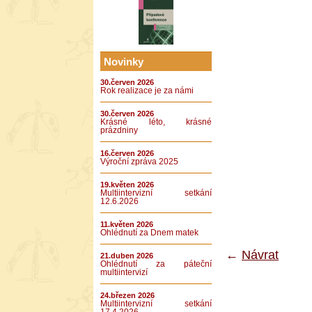
Novinky
30.červen 2026
Rok realizace je za námi
30.červen 2026
Krásné léto, krásné
prázdniny
16.červen 2026
Výroční zpráva 2025
19.květen 2026
Multiintervizní setkání
12.6.2026
11.květen 2026
Ohlédnutí za Dnem matek
←
Návrat
21.duben 2026
Ohlédnutí za páteční
multiintervizí
24.březen 2026
Multiintervizní setkání