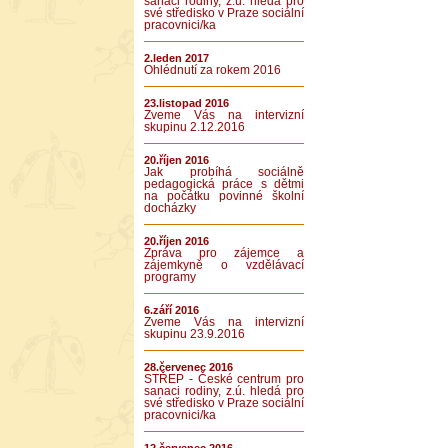
sanaci rodiny, z.ú. hledá pro
své středisko v Praze sociální
pracovnici/ka
2.leden 2017
Ohlédnutí za rokem 2016
23.listopad 2016
Zveme Vás na intervizní
skupinu 2.12.2016
20.říjen 2016
Jak probíhá sociálně
pedagogická práce s dětmi
na počátku povinné školní
docházky
20.říjen 2016
Zpráva pro zájemce a
zájemkyně o vzdělávací
programy
6.září 2016
Zveme Vás na intervizní
skupinu 23.9.2016
28.červenec 2016
STŘEP - České centrum pro
sanaci rodiny, z.ú. hledá pro
své středisko v Praze sociální
pracovnici/ka