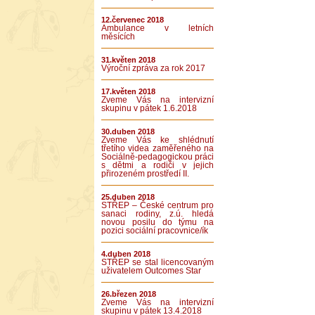
12.červenec 2018
Ambulance v letních
měsících
31.květen 2018
Výroční zpráva za rok 2017
17.květen 2018
Zveme Vás na intervizní
skupinu v pátek 1.6.2018
30.duben 2018
Zveme Vás ke shlédnutí
třetího videa zaměřeného na
Sociálně-pedagogickou práci
s dětmi a rodiči v jejich
přirozeném prostředí II.
25.duben 2018
STŘEP – České centrum pro
sanaci rodiny, z.ú. hledá
novou posilu do týmu na
pozici sociální pracovnice/ík
4.duben 2018
STŘEP se stal licencovaným
uživatelem Outcomes Star
26.březen 2018
Zveme Vás na intervizní
skupinu v pátek 13.4.2018