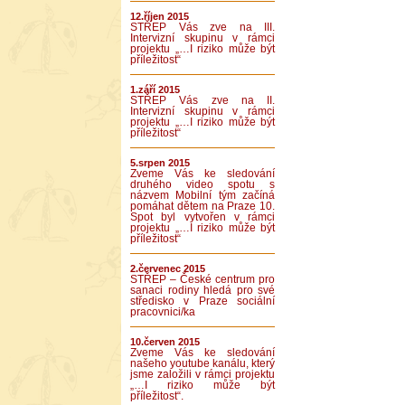
12.říjen 2015
STŘEP Vás zve na III.
Intervizní skupinu v rámci
projektu „…I riziko může být
příležitost“
1.září 2015
STŘEP Vás zve na II.
Intervizní skupinu v rámci
projektu „…I riziko může být
příležitost“
5.srpen 2015
Zveme Vás ke sledování
druhého video spotu s
názvem Mobilní tým začíná
pomáhat dětem na Praze 10.
Spot byl vytvořen v rámci
projektu „…I riziko může být
příležitost“
2.červenec 2015
STŘEP – České centrum pro
sanaci rodiny hledá pro své
středisko v Praze sociální
pracovnici/ka
10.červen 2015
Zveme Vás ke sledování
našeho youtube kanálu, který
jsme založili v rámci projektu
„…I riziko může být
příležitost“.