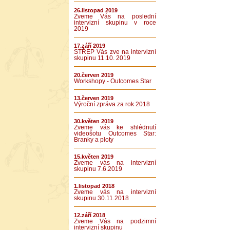
26.listopad 2019
Zveme Vás na poslední
intervizní skupinu v roce
2019
17.září 2019
STŘEP Vás zve na intervizní
skupinu 11.10. 2019
20.červen 2019
Workshopy - Outcomes Star
13.červen 2019
Výroční zpráva za rok 2018
30.květen 2019
Zveme vás ke shlédnutí
videošotu Outcomes Star:
Branky a ploty
15.květen 2019
Zveme vás na intervizní
skupinu 7.6.2019
1.listopad 2018
Zveme vás na intervizní
skupinu 30.11.2018
12.září 2018
Zveme Vás na podzimní
intervizní skupinu