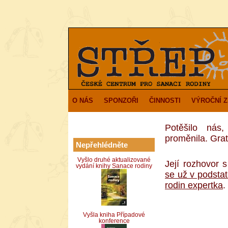
O NÁS
SPONZOŘI
ČINNOSTI
VÝROČNÍ 
Potěšilo nás
proměnila. Gra
Nepřehlédněte
Vyšlo druhé aktualizované
Její rozhovor 
vydání knihy Sanace rodiny
se už v podstat
rodin expertka
.
Vyšla kniha Případové
konference