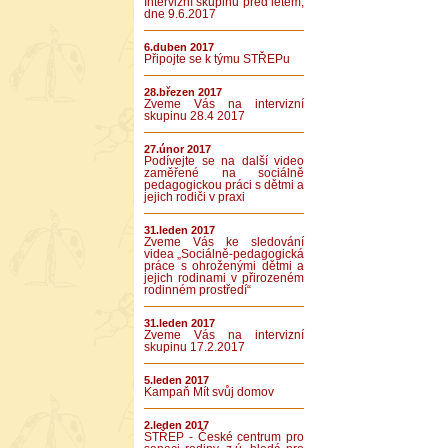
Intervizní skupinu před létem,
dne 9.6.2017
6.duben 2017
Připojte se k týmu STŘEPu
28.březen 2017
Zveme Vás na intervizní
skupinu 28.4 2017
27.únor 2017
Podívejte se na další video
zaměřené na sociálně
pedagogickou práci s dětmi a
jejich rodiči v praxi
31.leden 2017
Zveme Vás ke sledování
videa „Sociálně-pedagogická
práce s ohroženými dětmi a
jejich rodinami v přirozeném
rodinném prostředí“
31.leden 2017
Zveme Vás na intervizní
skupinu 17.2.2017
5.leden 2017
Kampaň Mít svůj domov
2.leden 2017
STŘEP - České centrum pro