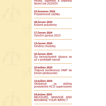
Hezký, zajímavý a úspěšný
školní rok 2024/25
23.červenec 2024
Prázdninové zážitky
28.červen 2024
Krásné prázdniny
17.červen 2024
Výroční zpráva 2023
13.červen 2024
Ozvěny chudoby
10.červen 2024
Do bezvýchodné situace se
už v podstatě narodí
15.květen 2024
Tisková konference HMP ke
Dnům pěstounství
13.květen 2024
Ohlédnutí za dvěma
posledními HCD supervizemi
24.duben 2024
MEASURE, MANAGE AND
MAXIMISE YOUR IMPACT