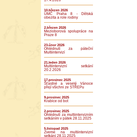
17.4.2026
10.březen 2026
ÚMČ Praha 8 - Dětská
obezita a role rodiny
2.březen 2026
Mezioborová spolupráce na
Praze 8
23.únor 2026
Ohlédnutí za páteční
Multiintervizí
21.leden 2026
Multiintervizní setkání
20.2.2026
17.prosinec 2025
Šťastné a veselé Vánoce
přejí všichni ze STŘEPu
9.prosinec 2025
Krabice od bot
2.prosinec 2025
Ohlédnutí za multiintervizním
setkáním v pátek 28.11.2025
5.listopad 2025
Zveme na multiintervizní
setkání 28.11.2025