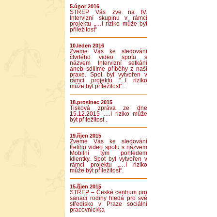
5.únor 2016
STŘEP Vás zve na IV.
Intervizní skupinu v rámci
projektu „…I riziko může být
příležitost“
10.leden 2016
Zveme Vás ke sledování
čtvrtého video spotu s
názvem Intervizní setkání
aneb sdílíme příběhy z naší
praxe. Spot byl vytvořen v
rámci projektu "...I riziko
může být příležitost"..
18.prosinec 2015
Tisková zpráva ze dne
15.12.2015 ….I riziko může
být příležitost .
19.říjen 2015
Zveme Vás ke sledování
třetího video spotu s názvem
Mobilní tým pohledem
klientky. Spot byl vytvořen v
rámci projektu „…I riziko
může být příležitost“.
15.říjen 2015
STŘEP – České centrum pro
sanaci rodiny hledá pro své
středisko v Praze sociální
pracovnici/ka