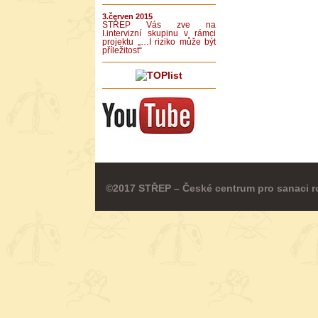
3.červen 2015
STŘEP Vás zve na
I.intervizní skupinu v rámci
projektu „…I riziko může být
příležitost“
©2017 STŘEP – České centrum pro sanaci r