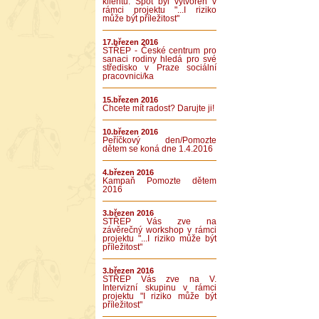
klientů. Spot byl vytvořen v
rámci projektu "...I riziko
může být příležitost"
17.březen 2016
STŘEP - České centrum pro
sanaci rodiny hledá pro své
středisko v Praze sociální
pracovnici/ka
15.březen 2016
Chcete mít radost? Darujte ji!
10.březen 2016
Peříčkový den/Pomozte
dětem se koná dne 1.4.2016
4.březen 2016
Kampaň Pomozte dětem
2016
3.březen 2016
STŘEP Vás zve na
závěrečný workshop v rámci
projektu "...I riziko může být
příležitost"
3.březen 2016
STŘEP Vás zve na V.
Intervizní skupinu v rámci
projektu "I riziko může být
příležitost"