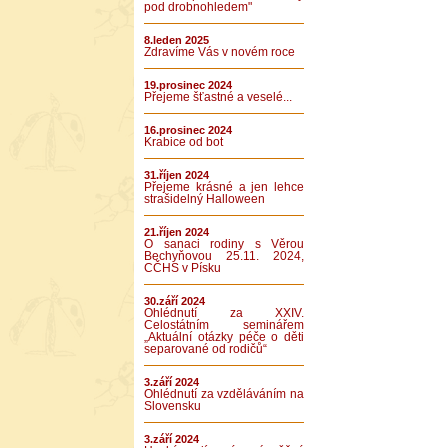
pod drobnohledem"
8.leden 2025
Zdravíme Vás v novém roce
19.prosinec 2024
Přejeme šťastné a veselé...
16.prosinec 2024
Krabice od bot
31.říjen 2024
Přejeme krásné a jen lehce
strašidelný Halloween
21.říjen 2024
O sanaci rodiny s Věrou
Bechyňovou 25.11. 2024,
CČHS v Písku
30.září 2024
Ohlédnutí za XXIV.
Celostátním seminářem
„Aktuální otázky péče o děti
separované od rodičů“
3.září 2024
Ohlédnutí za vzděláváním na
Slovensku
3.září 2024