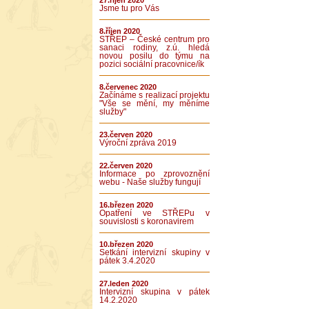
27.říjen 2020
Jsme tu pro Vás
8.říjen 2020
STŘEP – České centrum pro
sanaci rodiny, z.ú. hledá
novou posilu do týmu na
pozici sociální pracovnice/ík
8.červenec 2020
Začínáme s realizací projektu
"Vše se mění, my měníme
služby"
23.červen 2020
Výroční zpráva 2019
22.červen 2020
Informace po zprovoznění
webu - Naše služby fungují
16.březen 2020
Opatření ve STŘEPu v
souvislosti s koronavirem
10.březen 2020
Setkání intervizní skupiny v
pátek 3.4.2020
27.leden 2020
Intervizní skupina v pátek
14.2.2020