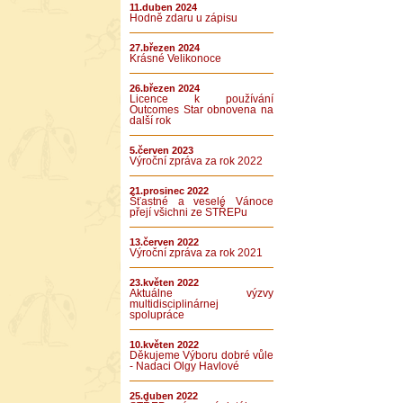
11.duben 2024
Hodně zdaru u zápisu
27.březen 2024
Krásné Velikonoce
26.březen 2024
Licence k používání
Outcomes Star obnovena na
další rok
5.červen 2023
Výroční zpráva za rok 2022
21.prosinec 2022
Šťastné a veselé Vánoce
přejí všichni ze STŘEPu
13.červen 2022
Výroční zpráva za rok 2021
23.květen 2022
Aktuálne výzvy
multidisciplinárnej
spolupráce
10.květen 2022
Děkujeme Výboru dobré vůle
- Nadaci Olgy Havlové
25.duben 2022