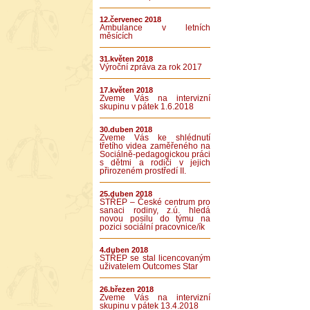
12.červenec 2018
Ambulance v letních
měsících
31.květen 2018
Výroční zpráva za rok 2017
17.květen 2018
Zveme Vás na intervizní
skupinu v pátek 1.6.2018
30.duben 2018
Zveme Vás ke shlédnutí
třetího videa zaměřeného na
Sociálně-pedagogickou práci
s dětmi a rodiči v jejich
přirozeném prostředí II.
25.duben 2018
STŘEP – České centrum pro
sanaci rodiny, z.ú. hledá
novou posilu do týmu na
pozici sociální pracovnice/ík
4.duben 2018
STŘEP se stal licencovaným
uživatelem Outcomes Star
26.březen 2018
Zveme Vás na intervizní
skupinu v pátek 13.4.2018