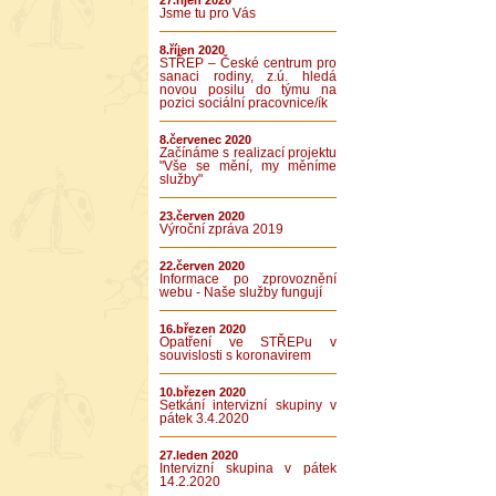
27.říjen 2020
Jsme tu pro Vás
8.říjen 2020
STŘEP – České centrum pro
sanaci rodiny, z.ú. hledá
novou posilu do týmu na
pozici sociální pracovnice/ík
8.červenec 2020
Začínáme s realizací projektu
"Vše se mění, my měníme
služby"
23.červen 2020
Výroční zpráva 2019
22.červen 2020
Informace po zprovoznění
webu - Naše služby fungují
16.březen 2020
Opatření ve STŘEPu v
souvislosti s koronavirem
10.březen 2020
Setkání intervizní skupiny v
pátek 3.4.2020
27.leden 2020
Intervizní skupina v pátek
14.2.2020