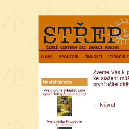
O NÁS
SPONZOŘI
ČINNOSTI
VÝROČNÍ 
Zveme Vás k p
ke stažení můž
Nepřehlédněte
první učitel dítě
Vyšlo druhé aktualizované
vydání knihy Sanace rodiny
←
Návrat
Vyšla kniha Případové
konference