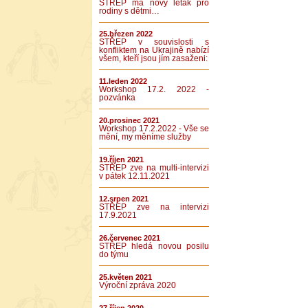
STŘEP má nový leták pro
rodiny s dětmi…
25.březen 2022
STŘEP v souvislosti s
konfliktem na Ukrajině nabízí
všem, kteří jsou jím zasaženi:
11.leden 2022
Workshop 17.2. 2022 -
pozvánka
20.prosinec 2021
Workshop 17.2.2022 - Vše se
mění, my měníme služby
19.říjen 2021
STŘEP zve na multi-intervizi
v pátek 12.11.2021
12.srpen 2021
STŘEP zve na intervizi
17.9.2021
26.červenec 2021
STŘEP hledá novou posilu
do týmu
25.květen 2021
Výroční zpráva 2020