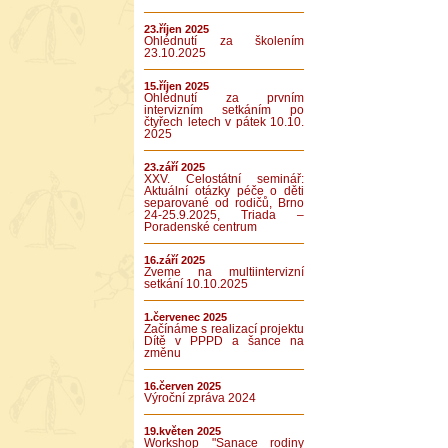
23.říjen 2025
Ohlédnutí za školením
23.10.2025
15.říjen 2025
Ohlédnutí za prvním
intervizním setkáním po
čtyřech letech v pátek 10.10.
2025
23.září 2025
XXV. Celostátní seminář:
Aktuální otázky péče o děti
separované od rodičů, Brno
24-25.9.2025, Triada –
Poradenské centrum
16.září 2025
Zveme na multiintervizní
setkání 10.10.2025
1.červenec 2025
Začínáme s realizací projektu
Dítě v PPPD a šance na
změnu
16.červen 2025
Výroční zpráva 2024
19.květen 2025
Workshop "Sanace rodiny