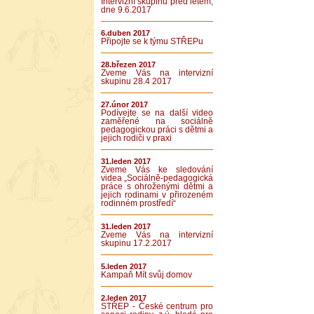
Intervizní skupinu před létem,
dne 9.6.2017
6.duben 2017
Připojte se k týmu STŘEPu
28.březen 2017
Zveme Vás na intervizní
skupinu 28.4 2017
27.únor 2017
Podívejte se na další video
zaměřené na sociálně
pedagogickou práci s dětmi a
jejich rodiči v praxi
31.leden 2017
Zveme Vás ke sledování
videa „Sociálně-pedagogická
práce s ohroženými dětmi a
jejich rodinami v přirozeném
rodinném prostředí“
31.leden 2017
Zveme Vás na intervizní
skupinu 17.2.2017
5.leden 2017
Kampaň Mít svůj domov
2.leden 2017
STŘEP - České centrum pro