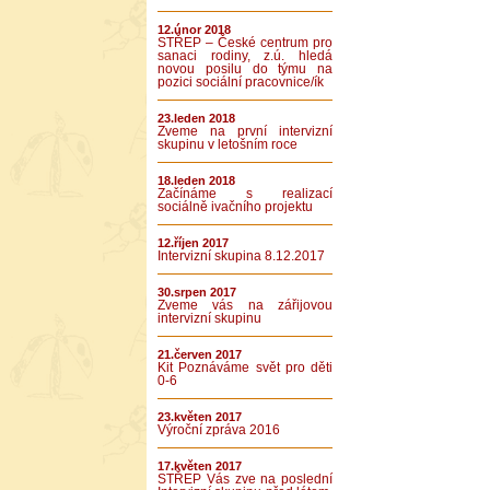
12.únor 2018
STŘEP – České centrum pro
sanaci rodiny, z.ú. hledá
novou posilu do týmu na
pozici sociální pracovnice/ík
23.leden 2018
Zveme na první intervizní
skupinu v letošním roce
18.leden 2018
Začínáme s realizací
sociálně ivačního projektu
12.říjen 2017
Intervizní skupina 8.12.2017
30.srpen 2017
Zveme vás na zářijovou
intervizní skupinu
21.červen 2017
Kit Poznáváme svět pro děti
0-6
23.květen 2017
Výroční zpráva 2016
17.květen 2017
STŘEP Vás zve na poslední