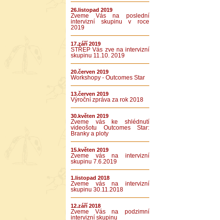
26.listopad 2019
Zveme Vás na poslední
intervizní skupinu v roce
2019
17.září 2019
STŘEP Vás zve na intervizní
skupinu 11.10. 2019
20.červen 2019
Workshopy - Outcomes Star
13.červen 2019
Výroční zpráva za rok 2018
30.květen 2019
Zveme vás ke shlédnutí
videošotu Outcomes Star:
Branky a ploty
15.květen 2019
Zveme vás na intervizní
skupinu 7.6.2019
1.listopad 2018
Zveme vás na intervizní
skupinu 30.11.2018
12.září 2018
Zveme Vás na podzimní
intervizní skupinu