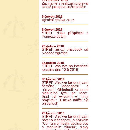
12.červenec 2016
Začínáme s realizací projektu
Rodič jako první učitel dítěte
6.červen 2016
Výroční zpráva 2015
6.červen 2016
STŘEP získal příspěvek z
Pomozte dětem
29.duben 2016
STŘEP získal příspěvek od
Nadace Agrofert
18.duben 2016
STŘEP Vás zve na Intervizní
skupinu dne 13.5.2016
30.březen 2016
STŘEP Vás zve ke sledování
šestého videospotu s
názvem „Ohlédnutí za prací
mobilního týmu po roce“.
Spot byl vytvořen v rámci
projektu "...I riziko může být
příležitost"
23.březen 2016
STŘEP Vás zve ke sledování
páteho videospotu s názvem
"Co nám přinesla spolupráce
s mobilním týmem", slovy