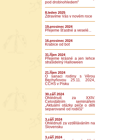
pod drobnohledem"
8.leden 2025
Zdravíme Vás v novém roce
19.prosinec 2024
Přejeme šťastné a veselé...
16.prosinec 2024
Krabice od bot
31.říjen 2024
Přejeme krásné a jen lehce
strašidelný Halloween
21.říjen 2024
O sanaci rodiny s Věrou
Bechyňovou 25.11. 2024,
CČHS v Písku
30.září 2024
Ohlédnutí za XXIV.
Celostátním seminářem
„Aktuální otázky péče o děti
separované od rodičů“
3.září 2024
Ohlédnutí za vzděláváním na
Slovensku
3.září 2024