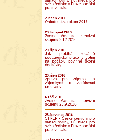
sanaci rodiny, z.ú. hledá pro
své středisko v Praze sociální
pracovnici/ka
2.leden 2017
Ohlédnutí za rokem 2016
23.listopad 2016
Zveme Vás na intervizní
skupinu 2.12.2016
20.říjen 2016
Jak probíhá sociálně
pedagogická práce s dětmi
na počátku povinné školní
docházky
20.říjen 2016
Zpráva pro zájemce a
zájemkyně o vzdělávací
programy
6.září 2016
Zveme Vás na intervizní
skupinu 23.9.2016
28.červenec 2016
STŘEP - České centrum pro
sanaci rodiny, z.ú. hledá pro
své středisko v Praze sociální
pracovnici/ka