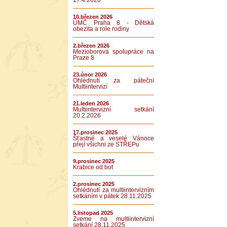
17.4.2026
10.březen 2026
ÚMČ Praha 8 - Dětská
obezita a role rodiny
2.březen 2026
Mezioborová spolupráce na
Praze 8
23.únor 2026
Ohlédnutí za páteční
Multiintervizí
21.leden 2026
Multiintervizní setkání
20.2.2026
17.prosinec 2025
Šťastné a veselé Vánoce
přejí všichni ze STŘEPu
9.prosinec 2025
Krabice od bot
2.prosinec 2025
Ohlédnutí za multiintervizním
setkáním v pátek 28.11.2025
5.listopad 2025
Zveme na multiintervizní
setkání 28.11.2025