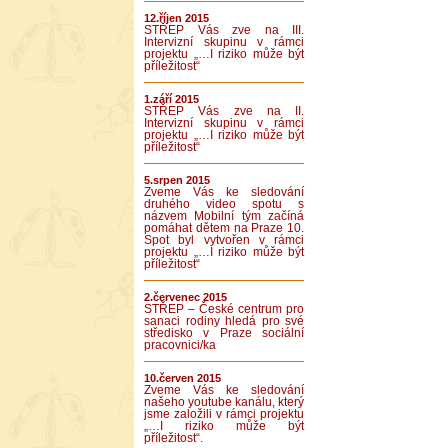
12.říjen 2015
STŘEP Vás zve na III.
Intervizní skupinu v rámci
projektu „…I riziko může být
příležitost“
1.září 2015
STŘEP Vás zve na II.
Intervizní skupinu v rámci
projektu „…I riziko může být
příležitost“
5.srpen 2015
Zveme Vás ke sledování
druhého video spotu s
názvem Mobilní tým začíná
pomáhat dětem na Praze 10.
Spot byl vytvořen v rámci
projektu „…I riziko může být
příležitost“
2.červenec 2015
STŘEP – České centrum pro
sanaci rodiny hledá pro své
středisko v Praze sociální
pracovnici/ka
10.červen 2015
Zveme Vás ke sledování
našeho youtube kanálu, který
jsme založili v rámci projektu
„…I riziko může být
příležitost“.