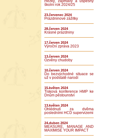
Hezký, zajímavý a úspěšný
školní rok 2024/25
23.červenec 2024
Prázdninové zážitky
28.červen 2024
Krásné prázdniny
17.červen 2024
Výroční zpráva 2023
13.červen 2024
Ozvěny chudoby
10.červen 2024
Do bezvýchodné situace se
už v podstatě narodí
15.květen 2024
Tisková konference HMP ke
Dnům pěstounství
13.květen 2024
Ohlédnutí za dvěma
posledními HCD supervizemi
24.duben 2024
MEASURE, MANAGE AND
MAXIMISE YOUR IMPACT