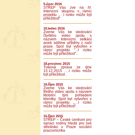
5.únor 2016
STŘEP Vás zve na IV.
Intervizní skupinu v rámci
projektu „…I riziko může být
příležitost“
10.leden 2016
Zveme Vás ke sledování
čtvrtého video spotu s
názvem Intervizní setkání
aneb sdílíme příběhy z naší
praxe. Spot byl vytvořen v
rámci projektu "...I riziko
může být příležitost"..
18.prosinec 2015
Tisková zpráva ze dne
15.12.2015 ….I riziko může
být příležitost .
19.říjen 2015
Zveme Vás ke sledování
třetího video spotu s názvem
Mobilní tým pohledem
klientky. Spot byl vytvořen v
rámci projektu „…I riziko
může být příležitost“.
15.říjen 2015
STŘEP – České centrum pro
sanaci rodiny hledá pro své
středisko v Praze sociální
pracovnici/ka