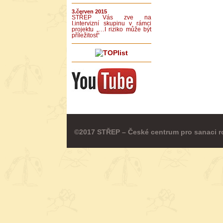
3.červen 2015
STŘEP Vás zve na
I.intervizní skupinu v rámci
projektu „…I riziko může být
příležitost“
©2017 STŘEP – České centrum pro sanaci r