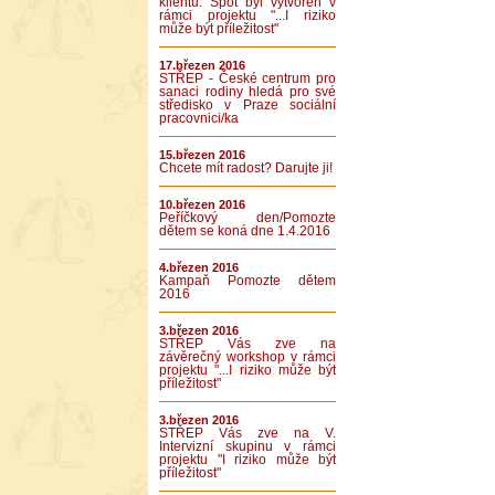
klientů. Spot byl vytvořen v
rámci projektu "...I riziko
může být příležitost"
17.březen 2016
STŘEP - České centrum pro
sanaci rodiny hledá pro své
středisko v Praze sociální
pracovnici/ka
15.březen 2016
Chcete mít radost? Darujte ji!
10.březen 2016
Peříčkový den/Pomozte
dětem se koná dne 1.4.2016
4.březen 2016
Kampaň Pomozte dětem
2016
3.březen 2016
STŘEP Vás zve na
závěrečný workshop v rámci
projektu "...I riziko může být
příležitost"
3.březen 2016
STŘEP Vás zve na V.
Intervizní skupinu v rámci
projektu "I riziko může být
příležitost"